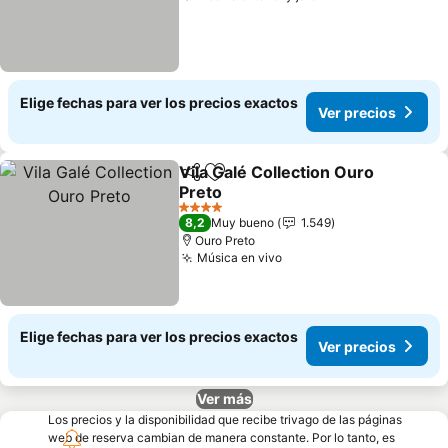
Elige fechas para ver los precios exactos
Ver precios
Vila Galé Collection Ouro
Compartir
Agregar a favoritos
Preto
Ver precios
4 Estrellas
8,2
Muy bueno
1.549
Ouro Preto
Música en vivo
Ver precios
Elige fechas para ver los precios exactos
Ver precios
Ver más
Los precios y la disponibilidad que recibe trivago de las páginas
web de reserva cambian de manera constante. Por lo tanto, es