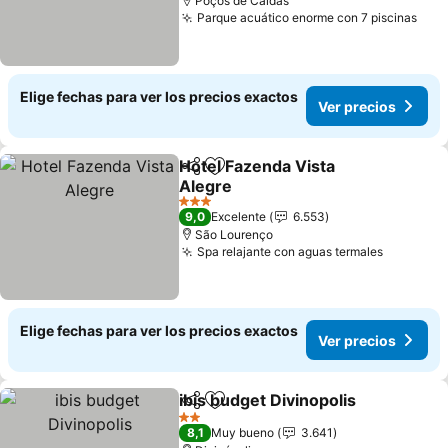
Poços de Caldas
Parque acuático enorme con 7 piscinas
Ver 
Elige fechas para ver los precios exactos
Ver precios
Hotel Fazenda Vista
Compartir
Agregar a favoritos
Alegre
Ver precios
3 Estrellas
9,0
Excelente
6.553
São Lourenço
Spa relajante con aguas termales
Ver prec
Elige fechas para ver los precios exactos
Ver precios
ibis budget Divinopolis
Compartir
Agregar a favoritos
Ver
2 Estrellas
8,1
Muy bueno
3.641