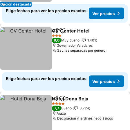
Opción destacada
Elige fechas para ver los precios exactos
Ver precios
GV Center Hotel
Compartir
Agregar a favoritos
Ver preci
3 Estrellas
8,0
Muy bueno
1.401
Governador Valadares
Saunas separadas por género
Ver precio
Elige fechas para ver los precios exactos
Ver precios
Hotel Dona Beja
Compartir
Agregar a favoritos
Ver precio
4 Estrellas
7,7
Bueno
3.724
Araxá
Decoración y jardines neoclásicos
Ver pre