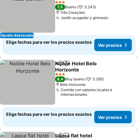
Ver precios
3 Estrellas
7,5
Bueno
3.243
Três Corações
Jardín acogedor y gimnasio
Ver precios
Opción destacada
Elige fechas para ver los precios exactos
Ver precios
Nobile Hotel Belo
Compartir
Agregar a favoritos
Horizonte
Ver precios
3 Estrellas
8,4
Muy bueno
5.395
Belo Horizonte
Comida con sabores locales e
internacionales
Elige fechas para ver los precios exactos
Ver precios
Lagoa flat hotel