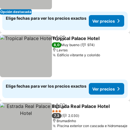
Opción destacada
Elige fechas para ver los precios exactos
Ver precios
Tropical Palace Hotel
Compartir
Agregar a favoritos
Ver p
8,0
Muy bueno
974
Lavras
Edificio vibrante y colorido
Ver precios
Elige fechas para ver los precios exactos
Ver precios
Estrada Real Palace Hotel
Compartir
Agregar a favoritos
3 Estrellas
7,3
2.030
Brumadinho
Piscina exterior con cascada e hidromasaje
V