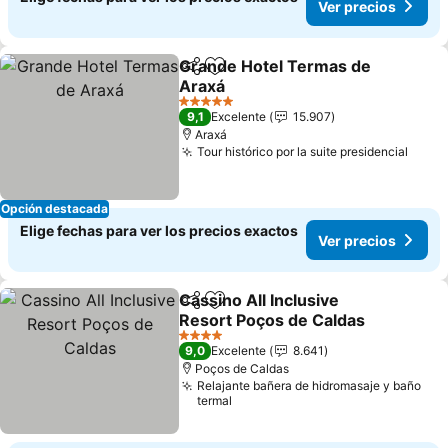
Ver precios
Grande Hotel Termas de
Compartir
Agregar a favoritos
Araxá
Ver precios
5 Estrellas
9,1
Excelente
15.907
Araxá
Tour histórico por la suite presidencial
Ver p
Opción destacada
Elige fechas para ver los precios exactos
Ver precios
Cassino All Inclusive
Compartir
Agregar a favoritos
Resort Poços de Caldas
Ver precios
4 Estrellas
9,0
Excelente
8.641
Poços de Caldas
Relajante bañera de hidromasaje y baño
termal