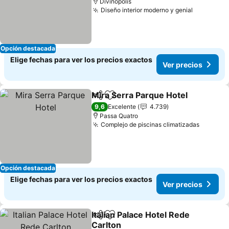
Divinópolis
Diseño interior moderno y genial
Ver preci
Opción destacada
Elige fechas para ver los precios exactos
Ver precios
Mira Serra Parque Hotel
Compartir
Agregar a favoritos
Ve
9,6
Excelente
4.739
Passa Quatro
Complejo de piscinas climatizadas
Ver pre
Opción destacada
Elige fechas para ver los precios exactos
Ver precios
Italian Palace Hotel Rede
Compartir
Agregar a favoritos
Carlton