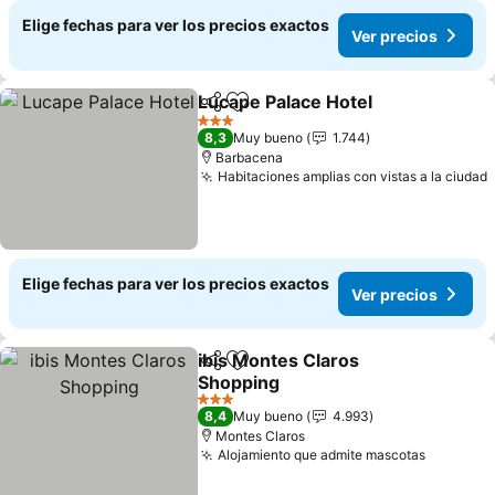
Elige fechas para ver los precios exactos
Ver precios
Lucape Palace Hotel
Compartir
Agregar a favoritos
Ver pr
3 Estrellas
8,3
Muy bueno
1.744
Barbacena
Habitaciones amplias con vistas a la ciudad
Elige fechas para ver los precios exactos
Ver precios
ibis Montes Claros
Compartir
Agregar a favoritos
Shopping
Ver precios
3 Estrellas
8,4
Muy bueno
4.993
Montes Claros
Alojamiento que admite mascotas
Ver prec