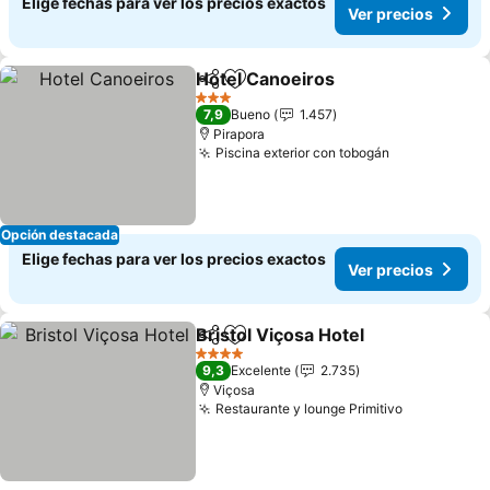
Elige fechas para ver los precios exactos
Ver precios
Hotel Canoeiros
Compartir
Agregar a favoritos
Ver precio
3 Estrellas
7,9
Bueno
1.457
Pirapora
Piscina exterior con tobogán
Ver precios
Opción destacada
Elige fechas para ver los precios exactos
Ver precios
Bristol Viçosa Hotel
Compartir
Agregar a favoritos
Ver pr
4 Estrellas
9,3
Excelente
2.735
Viçosa
Restaurante y lounge Primitivo
Ver precio