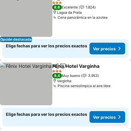
Compartir
Agregar a favoritos
Ver precio
3 Estrellas
8,6
Excelente
1.824
Lagoa da Prata
Cena panorámica en la azotea
Ver precio
Opción destacada
Elige fechas para ver los precios exactos
Ver precios
Fênix Hotel Varginha
Compartir
Agregar a favoritos
Ver p
3 Estrellas
8,4
Muy bueno
3.953
Varginha
Piscina semiolímpica al aire libre
Ver preci
Elige fechas para ver los precios exactos
Ver precios