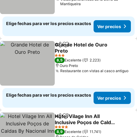
Mantiqueira
Elige fechas para ver los precios exactos
Ver precios
Grande Hotel de Ouro
Compartir
Agregar a favoritos
Preto
Ver precios
3 Estrellas
8,5
Excelente
2.223
Ouro Preto
Restaurante con vistas al casco antiguo
Ver
Elige fechas para ver los precios exactos
Ver precios
Hotel Vilage Inn All
Compartir
Agregar a favoritos
Inclusive Poços de Caldas
By Nacional Inn
Ver precios
4 Estrellas
8,9
Excelente
11.741