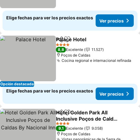
Elige fechas para ver los precios exactos
Ver precios
Palace Hotel
Compartir
Agregar a favoritos
Ver precios
4 Estrellas
8,8
Excelente
11.527
Poços de Caldas
Cocina regional e internacional refinada
Ver
Opción destacada
Elige fechas para ver los precios exactos
Ver precios
Hotel Golden Park All
Compartir
Agregar a favoritos
Inclusive Poços de Caldas
By Nacional Inn
Ver precios
4 Estrellas
9,1
Excelente
9.058
Poços de Caldas
Vistas panorámicas de la Serra da