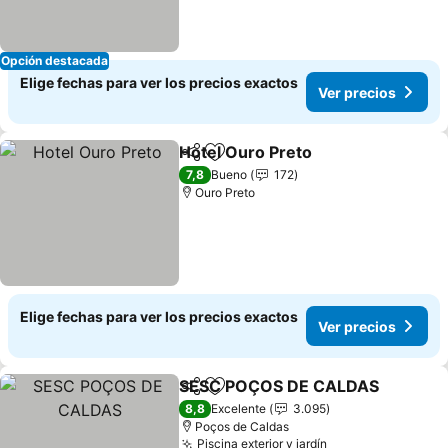
Opción destacada
Elige fechas para ver los precios exactos
Ver precios
Hotel Ouro Preto
Compartir
Agregar a favoritos
Ver preci
7,8
Bueno
172
Ouro Preto
Elige fechas para ver los precios exactos
Ver precios
SESC POÇOS DE CALDAS
Compartir
Agregar a favoritos
8,8
Excelente
3.095
Poços de Caldas
Piscina exterior y jardín
Ver precios