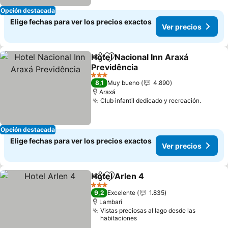
Opción destacada
Elige fechas para ver los precios exactos
Ver precios
Hotel Nacional Inn Araxá
Compartir
Agregar a favoritos
Previdência
Ver precios
3 Estrellas
8,1
Muy bueno
4.890
Araxá
Club infantil dedicado y recreación.
Ver pr
Opción destacada
Elige fechas para ver los precios exactos
Ver precios
Hotel Arlen 4
Compartir
Agregar a favoritos
Ver precios
3 Estrellas
9,2
Excelente
1.835
Lambari
Vistas preciosas al lago desde las
habitaciones