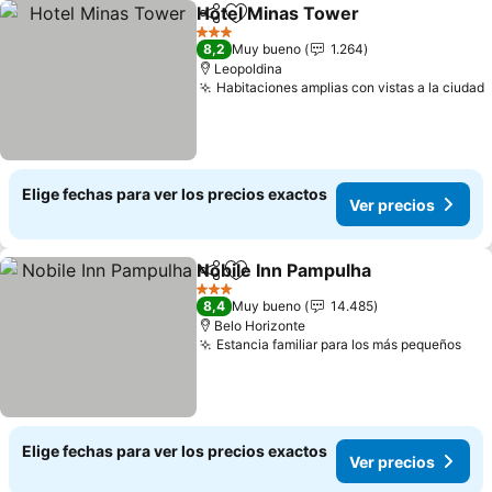
Hotel Minas Tower
Compartir
Agregar a favoritos
Ver pre
3 Estrellas
8,2
Muy bueno
1.264
Leopoldina
Habitaciones amplias con vistas a la ciudad
Elige fechas para ver los precios exactos
Ver precios
Nobile Inn Pampulha
Compartir
Agregar a favoritos
Ver p
3 Estrellas
8,4
Muy bueno
14.485
Belo Horizonte
Estancia familiar para los más pequeños
Ver
Elige fechas para ver los precios exactos
Ver precios