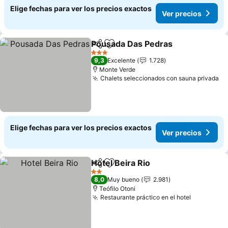
Elige fechas para ver los precios exactos
Ver precios
Pousada Das Pedras
Compartir
Agregar a favoritos
Ver p
3 Estrellas
9,3
Excelente
1.728
Monte Verde
Chalets seleccionados con sauna privada
Ve
Elige fechas para ver los precios exactos
Ver precios
Hotel Beira Rio
Compartir
Agregar a favoritos
Ver precios
2 Estrellas
8,0
Muy bueno
2.981
Teófilo Otoni
Restaurante práctico en el hotel
Ver preci