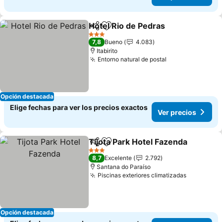
Hotel Rio de Pedras
Compartir
Agregar a favoritos
Ver pr
3 Estrellas
7,8
Bueno
4.083
Itabirito
Entorno natural de postal
Ver precios
Opción destacada
Elige fechas para ver los precios exactos
Ver precios
Tijota Park Hotel Fazenda
Compartir
Agregar a favoritos
3 Estrellas
8,7
Excelente
2.792
Santana do Paraíso
Piscinas exteriores climatizadas
Ver preci
Opción destacada