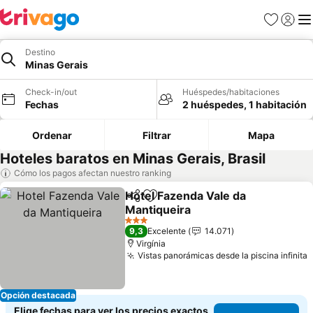
Favoritos
Iniciar 
Me
Destino
Minas Gerais
Check-in/out
Huéspedes/habitaciones
Fechas
2 huéspedes, 1 habitación
Ordenar
Filtrar
Mapa
Hoteles baratos en Minas Gerais, Brasil
Cómo los pagos afectan nuestro ranking
Hotel Fazenda Vale da
Compartir
Agregar a favoritos
Mantiqueira
Ver precios
3 Estrellas
9,3
Excelente
14.071
Virgínia
Vistas panorámicas desde la piscina infinita
V
Opción destacada
Elige fechas para ver los precios exactos