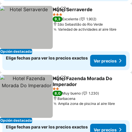
Hotel Serraverde
Compartir
Agregar a favoritos
Ver preci
3 Estrellas
9,3
Excelente
1.902
São Sebastião do Rio Verde
Variedad de actividades al aire libre
Ver pr
Opción destacada
Elige fechas para ver los precios exactos
Ver precios
Hotel Fazenda Morada Do
Compartir
Agregar a favoritos
Imperador
Ver precios
2 Estrellas
8,0
Muy bueno
1.230
Barbacena
Amplia zona de piscina al aire libre
Ver pre
Opción destacada
Elige fechas para ver los precios exactos
Ver precios