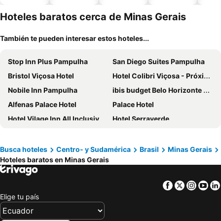
piscina
aceptan
esta
mascotas
mien
Hoteles baratos cerca de Minas Gerais
También te pueden interesar estos hoteles...
Stop Inn Plus Pampulha
San Diego Suites Pampulha
Bristol Viçosa Hotel
Hotel Colibri Viçosa - Próximo a UFV
Nobile Inn Pampulha
ibis budget Belo Horizonte Minascentro
Alfenas Palace Hotel
Palace Hotel
Hotel Vilage Inn All Inclusive Poços de Caldas By Nacional Inn
Hotel Serraverde
Tropical Palace Hotel
VOA Business Supreme Choice Confins
Normandy Hotel
Linx Confins by Wish
Busca hoteles
Centro- y Sudamérica
Brasil
Minas Gerais
Hoteles baratos en Minas Gerais
Hotel Fazenda Poços de Caldas
Ouro Minas Hotel Belo Horizonte, Dolce by Wyndham
ibis Uberaba
ibis Lavras
Facebook
Twitter
Insta
Yo
San Diego Suites Ipatinga
Hotel Fazenda Santa Helena
Elige tu país
Class Hotel Passos
Alfa Hotel
Domus Hotel Veneza Ipatinga
César Inn Juiz de Fora Hotel