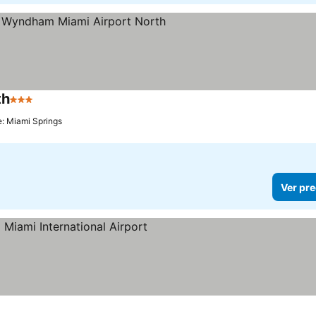
th
3 Estrellas
e: Miami Springs
Ver pre
llas