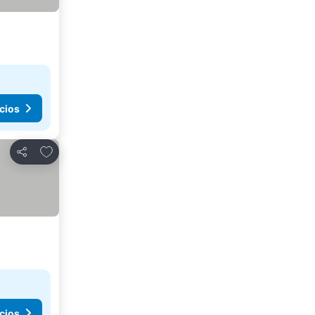
cios
Agregar a favoritos
Compartir
cios