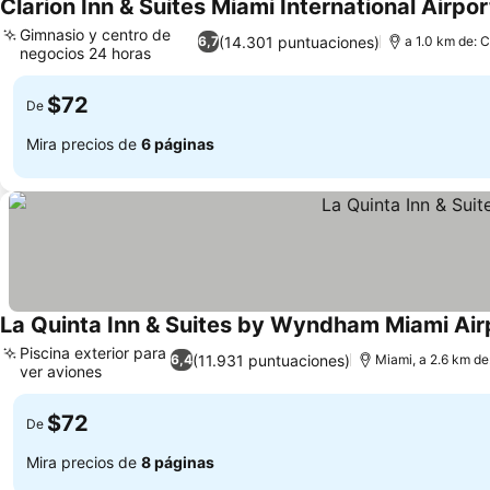
Clarion Inn & Suites Miami International Airpor
Gimnasio y centro de
(14.301 puntuaciones)
6,7
a 1.0 km de: C
negocios 24 horas
$72
De
Mira precios de
6 páginas
La Quinta Inn & Suites by Wyndham Miami Air
Piscina exterior para
(11.931 puntuaciones)
6,4
Miami, a 2.6 km de
ver aviones
$72
De
Mira precios de
8 páginas