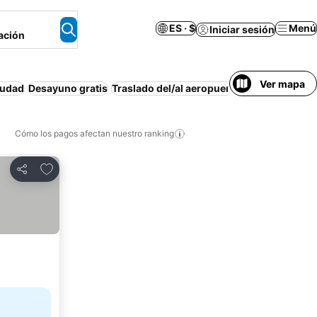
ES · $
Menú
Iniciar sesión
ación
Ver mapa
iudad
Desayuno gratis
Traslado del/al aeropuerto
Estacionamien
Cómo los pagos afectan nuestro ranking
Agregar a favoritos
Compartir