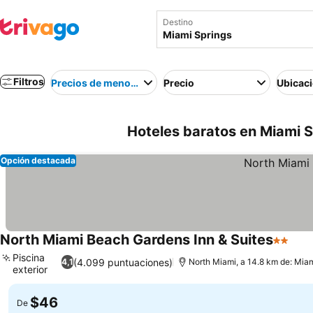
Destino
Filtros
Precios de menor a mayor
Precio
Ubicac
Hoteles baratos en Miami S
Opción destacada
North Miami Beach Gardens Inn & Suites
2 Estrel
Piscina
(4.099 puntuaciones)
4,1
North Miami, a 14.8 km de: Mia
exterior
$46
De