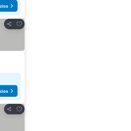
cios
Agregar a favoritos
Compartir
cios
Agregar a favoritos
Compartir