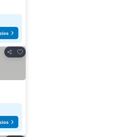
cios
Agregar a favoritos
Compartir
cios