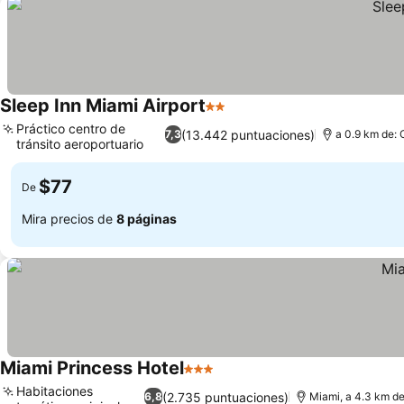
Sleep Inn Miami Airport
2 Estrellas
Práctico centro de
(13.442 puntuaciones)
7,3
a 0.9 km de: 
tránsito aeroportuario
$77
De
Mira precios de
8 páginas
Miami Princess Hotel
3 Estrellas
Habitaciones
(2.735 puntuaciones)
6,8
Miami, a 4.3 km de