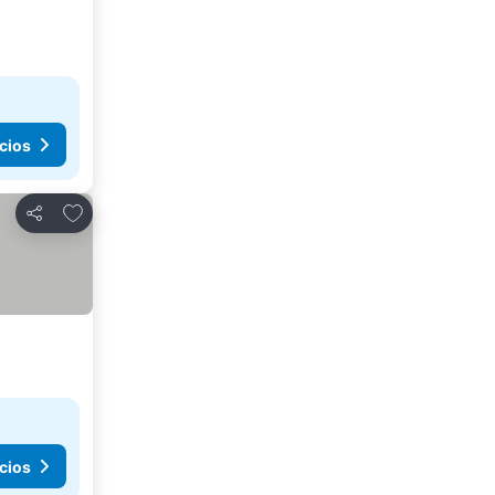
cios
Agregar a favoritos
Compartir
cios