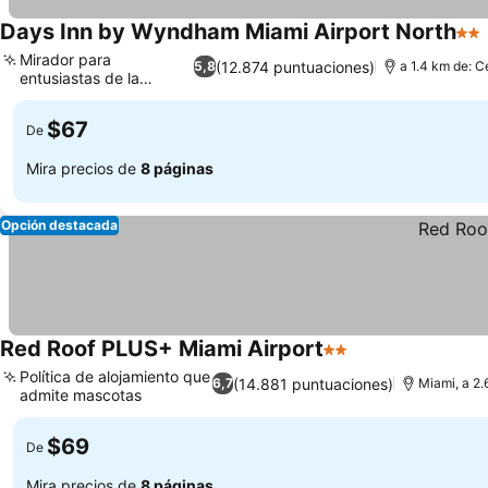
Days Inn by Wyndham Miami Airport North
2 Es
Mirador para
(12.874 puntuaciones)
5,8
a 1.4 km de: C
entusiastas de la
aviación
$67
De
Mira precios de
8 páginas
Opción destacada
Red Roof PLUS+ Miami Airport
2 Estrellas
Política de alojamiento que
(14.881 puntuaciones)
6,7
Miami, a 2.
admite mascotas
$69
De
Mira precios de
8 páginas