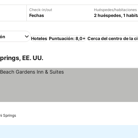
Check-in/out
Huéspedes/habitaciones
Fechas
2 huéspedes, 1 habit
ión
Hoteles
Puntuación: 8,0+
Cerca del centro de la c
prings, EE. UU.
las
mi Springs