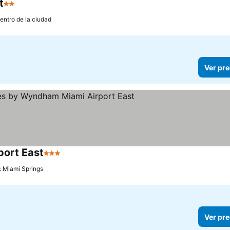
t
2 Estrellas
entro de la ciudad
Ver pre
port East
3 Estrellas
: Miami Springs
Ver pre