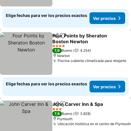
Elige fechas para ver los precios exactos
Ver precios
Four Points by Sheraton
Compartir
Agregar a favoritos
Boston Newton
4 Estrellas
7,6
Bueno
4.254
Newton
Piscina cubierta climatizada para relajarte
Elige fechas para ver los precios exactos
Ver precios
John Carver Inn & Spa
Compartir
Agregar a favoritos
3 Estrellas
7,8
Bueno
3.828
Plymouth
Ubicación histórica en el centro de Plymouth