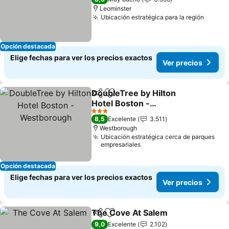
Leominster
Ubicación estratégica para la región
Opción destacada
Elige fechas para ver los precios exactos
Ver precios
DoubleTree by Hilton
Compartir
Agregar a favoritos
Hotel Boston -
Westborough
3 Estrellas
8,5
Excelente
3.511
Westborough
Ubicación estratégica cerca de parques
empresariales
Opción destacada
Elige fechas para ver los precios exactos
Ver precios
The Cove At Salem
Compartir
Agregar a favoritos
9,0
Excelente
2.102