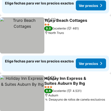
Elige fechas para ver los precios exactos
Ver precios
Truro Beach Cottages
Compartir
Agregar a favoritos
2 Estrellas
9,0
Excelente
461
North Truro
Elige fechas para ver los precios exactos
Ver precios
Holiday Inn Express &
Compartir
Agregar a favoritos
Suites Auburn By Ihg
3 Estrellas
8,6
Excelente
4.531
Auburn
Desayuno de rollos de canela exclusivos