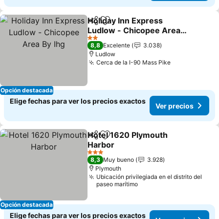
Holiday Inn Express
Compartir
Agregar a favoritos
Ludlow - Chicopee Area
By Ihg
2 Estrellas
8,8
Excelente
3.038
Ludlow
Cerca de la I-90 Mass Pike
Opción destacada
Elige fechas para ver los precios exactos
Ver precios
Hotel 1620 Plymouth
Compartir
Agregar a favoritos
Harbor
3 Estrellas
8,3
Muy bueno
3.928
Plymouth
Ubicación privilegiada en el distrito del
paseo marítimo
Opción destacada
Elige fechas para ver los precios exactos