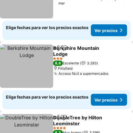
mar
Elige fechas para ver los precios exactos
Ver precios
Berkshire Mountain
Compartir
Agregar a favoritos
Lodge
3 Estrellas
8,8
Excelente
3.283
Pittsfield
Acceso fácil a supermercados
Elige fechas para ver los precios exactos
Ver precios
DoubleTree by Hilton
Compartir
Agregar a favoritos
Leominster
4 Estrellas
8,3
Muy bueno
3.596