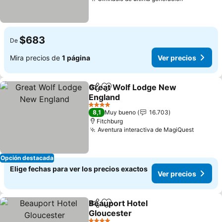
$683
De
Mira precios de
1 página
Ver precios
Great Wolf Lodge New
Compartir
Agregar a favoritos
England
4 Estrellas
8,1
Muy bueno
16.703
Fitchburg
Aventura interactiva de MagiQuest
Opción destacada
Elige fechas para ver los precios exactos
Ver precios
Beauport Hotel
Compartir
Agregar a favoritos
Gloucester