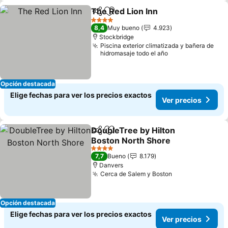
The Red Lion Inn
Compartir
Agregar a favoritos
4 Estrellas
8,4
Muy bueno
4.923
Stockbridge
Piscina exterior climatizada y bañera de
hidromasaje todo el año
Opción destacada
Elige fechas para ver los precios exactos
Ver precios
DoubleTree by Hilton
Compartir
Agregar a favoritos
Boston North Shore
4 Estrellas
7,7
Bueno
8.179
Danvers
Cerca de Salem y Boston
Opción destacada
Elige fechas para ver los precios exactos
Ver precios