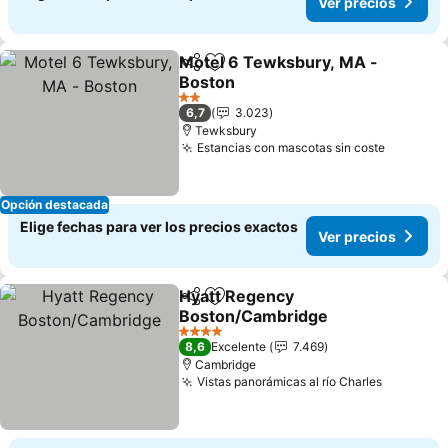
Ver precios
Motel 6 Tewksbury, MA -
Compartir
Agregar a favoritos
Boston
2 Estrellas
6,7
3.023
Tewksbury
Estancias con mascotas sin coste
Opción destacada
Elige fechas para ver los precios exactos
Ver precios
Hyatt Regency
Compartir
Agregar a favoritos
Boston/Cambridge
4 Estrellas
8,6
Excelente
7.469
Cambridge
Vistas panorámicas al río Charles