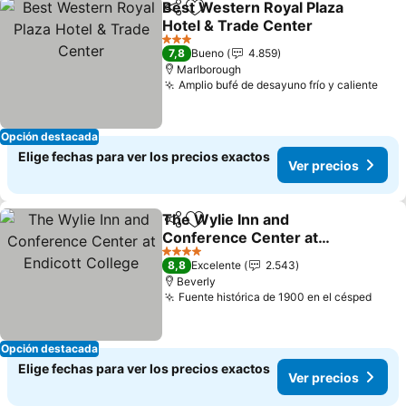
Best Western Royal Plaza
Compartir
Agregar a favoritos
Hotel & Trade Center
3 Estrellas
7,8
Bueno
4.859
Marlborough
Amplio bufé de desayuno frío y caliente
Opción destacada
Elige fechas para ver los precios exactos
Ver precios
The Wylie Inn and
Compartir
Agregar a favoritos
Conference Center at
Endicott College
4 Estrellas
8,8
Excelente
2.543
Beverly
Fuente histórica de 1900 en el césped
Opción destacada
Elige fechas para ver los precios exactos
Ver precios