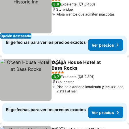
3 Estrellas
8,6
Excelente
6.453
Sturbridge
Alojamientos que admiten mascotas
Opción destacada
Elige fechas para ver los precios exactos
Ver precios
Ocean House Hotel at
Compartir
Agregar a favoritos
Bass Rocks
4 Estrellas
8,7
Excelente
2.391
Gloucester
Piscina exterior climatizada y jacuzzi con
vistas al mar
Elige fechas para ver los precios exactos
Ver precios