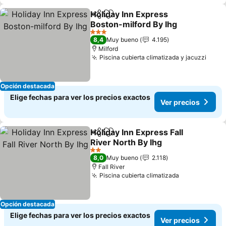
Holiday Inn Express
Compartir
Agregar a favoritos
Boston-milford By Ihg
3 Estrellas
8,4
Muy bueno
4.195
Milford
Piscina cubierta climatizada y jacuzzi
Opción destacada
Elige fechas para ver los precios exactos
Ver precios
Holiday Inn Express Fall
Compartir
Agregar a favoritos
River North By Ihg
2 Estrellas
8,0
Muy bueno
2.118
Fall River
Piscina cubierta climatizada
Opción destacada
Elige fechas para ver los precios exactos
Ver precios