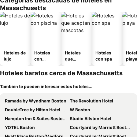
Categorías destacadas de hoteles en
Massachusetts
Hoteles de
Hoteles
Hoteles
Hoteles
Hotel
lujo
con
que
con spa
play
piscina
aceptan
mascotas
Hoteles baratos cerca de Massachusetts
También te pueden interesar estos hoteles...
Ramada by Wyndham Boston
The Revolution Hotel
DoubleTree by Hilton Hotel Boston Bayside
W Boston
Hampton Inn & Suites Boston Crosstown Center
Studio Allston Hotel
YOTEL Boston
Courtyard by Marriott Boston Cambridge
Hyatt Place Boston/Medford
Courtyard by Marriott Boston Logan Airport