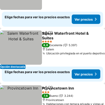
Elige fechas para ver los precios exactos
Ver precios
Salem Waterfront Hotel &
Compartir
Agregar a favoritos
Suites
4 Estrellas
8,8
Excelente
5.397
Salem
Ubicación privilegiada en el puerto deportivo
Opción destacada
Elige fechas para ver los precios exactos
Ver precios
Provincetown Inn
Compartir
Agregar a favoritos
3 Estrellas
7,6
Bueno
3.244
Provincetown
Habitaciones con terraza privada y vistas al