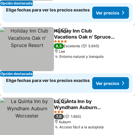
Opción destacada
Elige fechas para ver los precios exactos
Ver precios
Holiday Inn Club
Compartir
Agregar a favoritos
Vacations Oak n' Spruce
Resort
4 Estrellas
8,5
Excelente
5.645
Lee
Entorno natural y tranquilo
Opción destacada
Elige fechas para ver los precios exactos
Ver precios
La Quinta Inn by
Compartir
Agregar a favoritos
Wyndham Auburn
Worcester
3 Estrellas
7,0
1.693
Auburn
Acceso fácil a la autopista