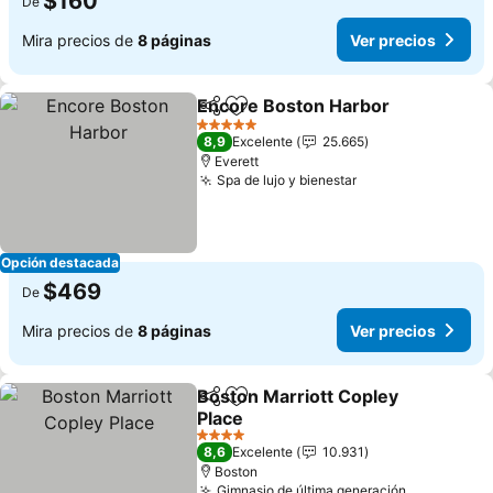
$160
De
Mira precios de
8 páginas
Ver precios
Encore Boston Harbor
Compartir
Agregar a favoritos
5 Estrellas
8,9
Excelente
25.665
Everett
Spa de lujo y bienestar
Opción destacada
$469
De
Mira precios de
8 páginas
Ver precios
Boston Marriott Copley
Compartir
Agregar a favoritos
Place
4 Estrellas
8,6
Excelente
10.931
Boston
Gimnasio de última generación