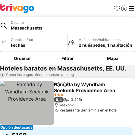
Favoritos
Iniciar 
Me
Destino
Massachusetts
Check-in/out
Huéspedes/habitaciones
Fechas
2 huéspedes, 1 habitación
Ordenar
Filtrar
Mapa
Hoteles baratos en Massachusetts, EE. UU.
Cómo los pagos afectan nuestro ranking
Ramada by Wyndham
Compartir
Agregar a favoritos
Seekonk Providence Area
3 Estrellas
6,4
3.425
Seekonk
Restaurante Benjamin's en el hotel
Opción destacada