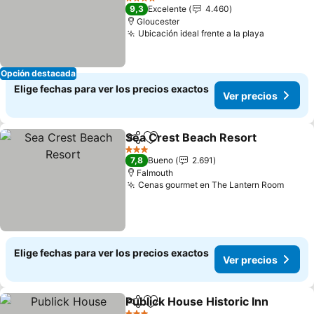
4 Estrellas
9,3
Excelente
4.460
Gloucester
Ubicación ideal frente a la playa
Opción destacada
Elige fechas para ver los precios exactos
Ver precios
Sea Crest Beach Resort
Compartir
Agregar a favoritos
3 Estrellas
7,8
Bueno
2.691
Falmouth
Cenas gourmet en The Lantern Room
Elige fechas para ver los precios exactos
Ver precios
Publick House Historic Inn
Compartir
Agregar a favoritos