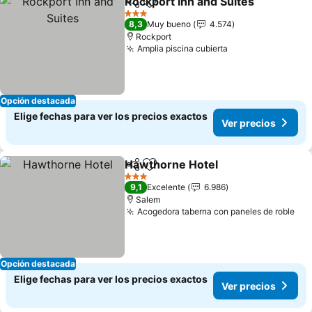
Rockport Inn and Suites
Compartir
Agregar a favoritos
3 Estrellas
8,3
Muy bueno
4.574
Rockport
Amplia piscina cubierta
Opción destacada
Elige fechas para ver los precios exactos
Ver precios
Hawthorne Hotel
Compartir
Agregar a favoritos
3 Estrellas
9,1
Excelente
6.986
Salem
Acogedora taberna con paneles de roble
Opción destacada
Elige fechas para ver los precios exactos
Ver precios