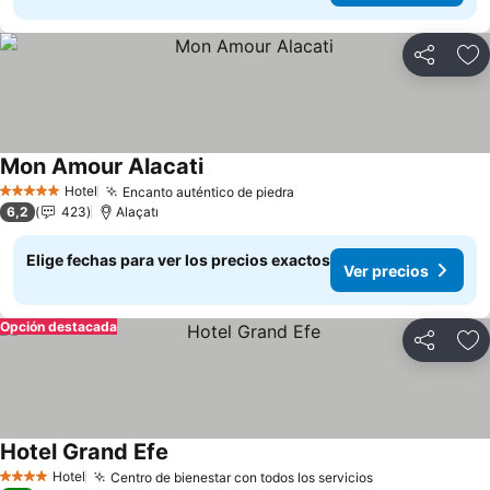
Compartir
Ag
Mon Amour Alacati
Ver precios
Hotel
Encanto auténtico de piedra
Ver precios
5 Estrellas
6,2
423
Alaçatı
Elige fechas para ver los precios exactos
Ver precios
Opción destacada
Compartir
Ag
Hotel Grand Efe
Ver precios
Hotel
Centro de bienestar con todos los servicios
Ver precios
4 Estrellas