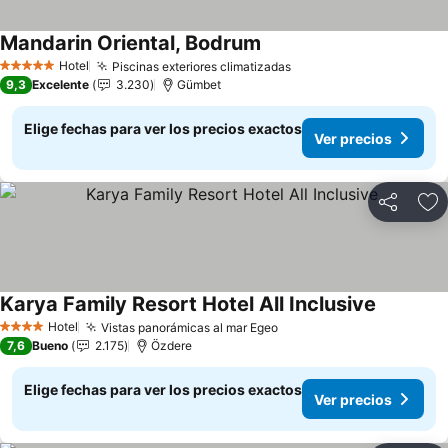
Mandarin Oriental, Bodrum
Ver precios
Hotel
Piscinas exteriores climatizadas
Ver precios
5 Estrellas
9,3
Excelente
3.230
Gümbet
Elige fechas para ver los precios exactos
Ver precios
Compartir
Ag
Karya Family Resort Hotel All Inclusive
Ver preci
Hotel
Vistas panorámicas al mar Egeo
Ver precios
4 Estrellas
7,6
Bueno
2.175
Özdere
Elige fechas para ver los precios exactos
Ver precios