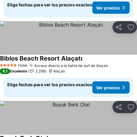
Elige fechas para ver los precios exactos
Ver precios
Compartir
Ag
Biblos Beach Resort Alaçatı
Ver precios
Hotel
Acceso directo a la bahía de surf de Alaçatı
Ver precios
5 Estrellas
9,1
Excelente
2.299
Alaçatı
Elige fechas para ver los precios exactos
Ver precios
Compartir
Ag