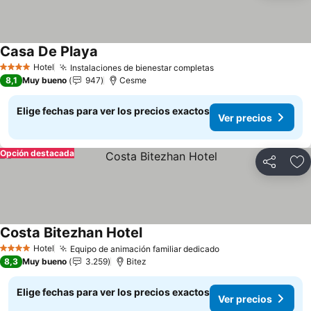
Casa De Playa
Ver precios
Hotel
Instalaciones de bienestar completas
Ver precios
4 Estrellas
8,1
Muy bueno
947
Cesme
Elige fechas para ver los precios exactos
Ver precios
Opción destacada
Compartir
Ag
Costa Bitezhan Hotel
Ver precios
Hotel
Equipo de animación familiar dedicado
Ver precios
4 Estrellas
8,3
Muy bueno
3.259
Bitez
Elige fechas para ver los precios exactos
Ver precios