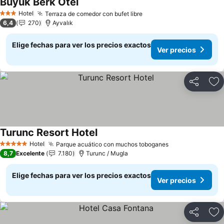
Buyuk Berk Otel
Ver precios
Hotel
Terraza de comedor con bufet libre
Ver precios
3 Estrellas
6,4
270
Ayvalık
Elige fechas para ver los precios exactos
Ver precios
Compartir
Ag
Turunc Resort Hotel
Ver precios
Hotel
Parque acuático con muchos toboganes
Ver precios
5 Estrellas
8,7
Excelente
7.180
Turunc / Mugla
Elige fechas para ver los precios exactos
Ver precios
Compartir
Ag