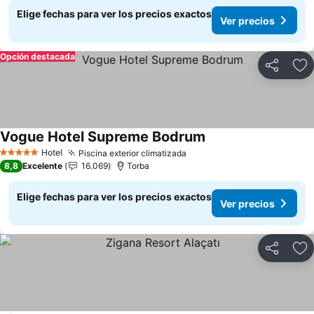
Elige fechas para ver los precios exactos
Ver precios
Opción destacada
Compartir
Ag
Vogue Hotel Supreme Bodrum
Ver precios
Hotel
Piscina exterior climatizada
Ver precios
5 Estrellas
8,8
Excelente
16.069
Torba
Elige fechas para ver los precios exactos
Ver precios
Compartir
Ag