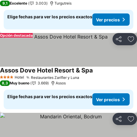
9,1
Excelente
3.003
Turgutreis
Elige fechas para ver los precios exactos
Ver precios
Opción destacada
Compartir
Ag
Assos Dove Hotel Resort & Spa
Ver precios
Hotel
Restaurantes Zarifler y Luna
Ver precios
4 Estrellas
8,3
Muy bueno
3.669
Assos
Elige fechas para ver los precios exactos
Ver precios
Compartir
Ag