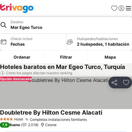
Favoritos
Iniciar 
Me
Destino
Mar Egeo Turco
Check-in/out
Huéspedes/habitaciones
Fechas
2 huéspedes, 1 habitación
Ordenar
Filtrar
Mapa
Hoteles baratos en Mar Egeo Turco, Turquía
Cómo los pagos afectan nuestro ranking
Opción destacada
Compartir
Ag
Doubletree By Hilton Cesme Alacati
Ver precios
Hotel
Completas instalaciones familiares
Ver precios
4 Estrellas
7,9
Bueno
2.018
Cesme