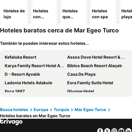
Hoteles de
Hoteles
Hoteles
Hoteles
Hotel
lujo
con
que
con spa
play
piscina
aceptan
mascotas
Hoteles baratos cerca de Mar Egeo Turco
También te pueden interesar estos hoteles...
Kefaluka Resort
Assos Dove Hotel Resort & Spa
Karya Family Resort Hotel All Inclusive
Biblos Beach Resort Alaçatı
D - Resort Ayvalık
Casa De Playa
Ladonia Hotels Adakule
Esra Family Suite Hotel
Foça 1887
Qlusive Hotel
Sandal Alaçatı - Adult Only
Casa De Nova Hotel
Faustina Hotel & Spa
Design Plus Seya Beach Hotel
Busca hoteles
Europa
Turquía
Mar Egeo Turco
Hoteles baratos en Mar Egeo Turco
Assos Troy Beach Hotel
Palamutbükü Deniz Apart Otel
Cunda Baradiel Hotel
Monat Otel Alaçatı
Facebook
Twitter
Insta
Yo