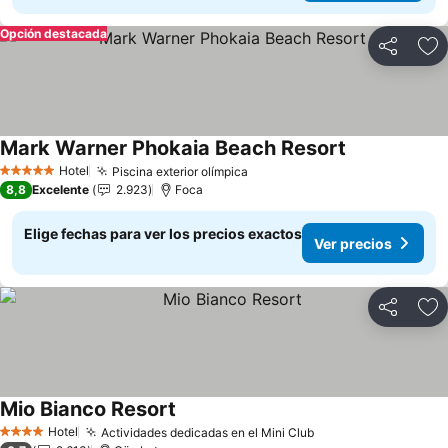
Opción destacada
Compartir
Ag
Mark Warner Phokaia Beach Resort
Ver precios
Hotel
Piscina exterior olímpica
Ver precios
5 Estrellas
8,8
Excelente
2.923
Foca
Elige fechas para ver los precios exactos
Ver precios
Compartir
Ag
Mio Bianco Resort
Ver precios
Hotel
Actividades dedicadas en el Mini Club
Ver precios
4 Estrellas