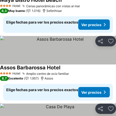
Maya Bistro Hotel Beach
Ver precios
Hotel
Cenas panorámicas con vistas al mar
Ver precios
4 Estrellas
8,3
Muy bueno
1.016
Seferihisar
Elige fechas para ver los precios exactos
Ver precios
Compartir
Ag
Assos Barbarossa Hotel
Ver precios
Hotel
Amplio centro de ocio familiar
Ver precios
4 Estrellas
8,7
Excelente
1.957
Assos
Elige fechas para ver los precios exactos
Ver precios
Compartir
Ag