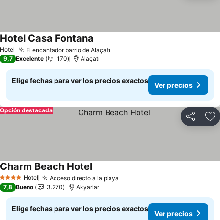
Hotel Casa Fontana
Ver precios
Hotel
El encantador barrio de Alaçatı
Ver precios
9,7
Excelente
170
Alaçatı
Elige fechas para ver los precios exactos
Ver precios
Opción destacada
Compartir
Ag
Charm Beach Hotel
Ver precios
Hotel
Acceso directo a la playa
Ver precios
4 Estrellas
7,8
Bueno
3.270
Akyarlar
Elige fechas para ver los precios exactos
Ver precios