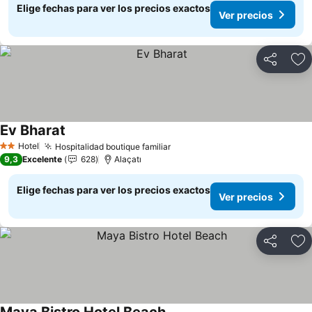
Elige fechas para ver los precios exactos
Ver precios
Compartir
Ag
Ev Bharat
Ver precios
Hotel
Hospitalidad boutique familiar
Ver precios
2 Estrellas
9,3
Excelente
628
Alaçatı
Elige fechas para ver los precios exactos
Ver precios
Compartir
Ag