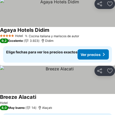
Compartir
Ag
Agaya Hotels Didim
Ver precios
Hotel
Cocina italiana y mariscos de autor
Ver precios
5 Estrellas
9,2
Excelente
3.923
Didim
Elige fechas para ver los precios exactos
Ver precios
Compartir
Ag
Breeze Alacati
Ver precios
Hotel
8,0
Muy bueno
14
Alaçatı