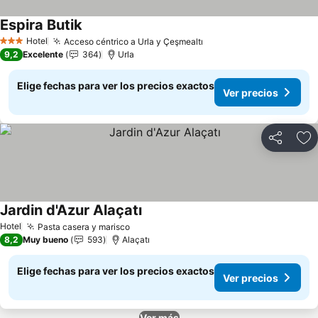
Espira Butik
Ver precios
Hotel
Acceso céntrico a Urla y Çeşmealtı
Ver precios
3 Estrellas
9,2
Excelente
364
Urla
Elige fechas para ver los precios exactos
Ver precios
Compartir
Ag
Jardin d'Azur Alaçatı
Ver precios
Hotel
Pasta casera y marisco
Ver precios
8,2
Muy bueno
593
Alaçatı
Elige fechas para ver los precios exactos
Ver precios
Ver más