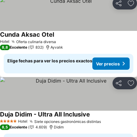
Compartir
Ag
Cunda Aksac Otel
Ver precios
Hotel
Oferta culinaria diversa
Ver precios
8,8
Excelente
832
Ayvalık
Elige fechas para ver los precios exactos
Ver precios
Compartir
Ag
Duja Didim - Ultra All Inclusive
Ver precios
Hotel
Siete opciones gastronómicas distintas
Ver precios
5 Estrellas
8,5
Excelente
4.609
Didim