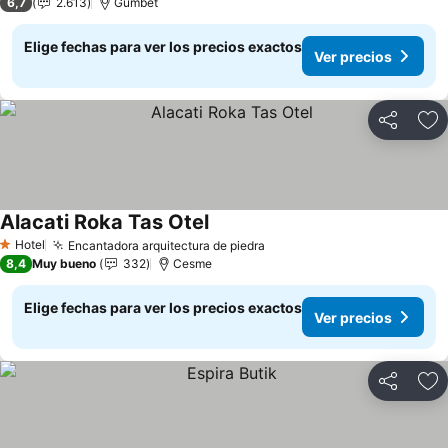
6,7
2.613
Gümbet
Elige fechas para ver los precios exactos
Ver precios
Compartir
Ag
Alacati Roka Tas Otel
Ver precios
Hotel
Encantadora arquitectura de piedra
Ver precios
1 Estrellas
8,4
Muy bueno
332
Cesme
Elige fechas para ver los precios exactos
Ver precios
Compartir
Ag