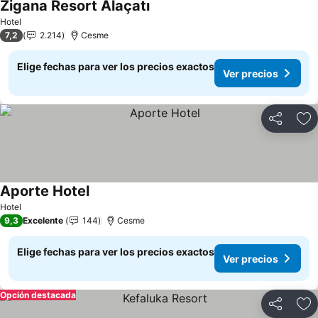
Zigana Resort Alaçatı
Ver precios
Hotel
7,2
2.214
Cesme
Elige fechas para ver los precios exactos
Ver precios
Compartir
Ag
Aporte Hotel
Ver precios
Hotel
9,3
Excelente
144
Cesme
Elige fechas para ver los precios exactos
Ver precios
Opción destacada
Compartir
Ag