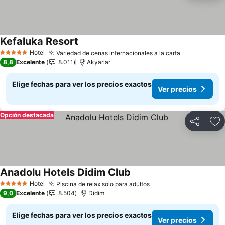
Kefaluka Resort
Ver precios
Hotel
Variedad de cenas internacionales a la carta
Ver precios
5 Estrellas
8,8
Excelente
8.011
Akyarlar
Elige fechas para ver los precios exactos
Ver precios
Opción destacada
Compartir
Ag
Anadolu Hotels Didim Club
Ver precios
Hotel
Piscina de relax solo para adultos
Ver precios
5 Estrellas
9,0
Excelente
8.504
Didim
Elige fechas para ver los precios exactos
Ver precios