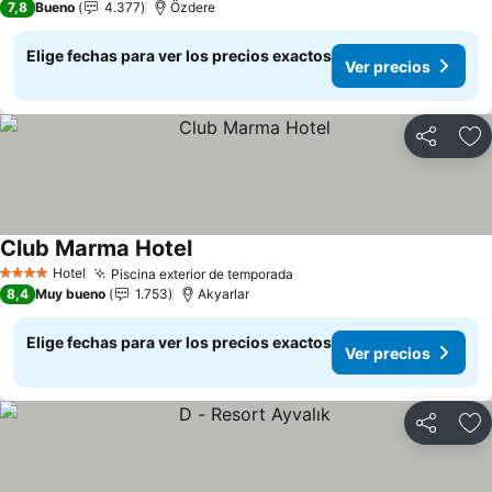
7,8
Bueno
4.377
Özdere
Elige fechas para ver los precios exactos
Ver precios
Compartir
Ag
Club Marma Hotel
Ver precios
Hotel
Piscina exterior de temporada
Ver precios
4 Estrellas
8,4
Muy bueno
1.753
Akyarlar
Elige fechas para ver los precios exactos
Ver precios
Compartir
Ag