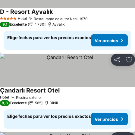
D - Resort Ayvalık
Ver precios
Hotel
Restaurante de autor Nesil 1970
Ver precios
5 Estrellas
9,1
Excelente
1.730
Ayvalık
Elige fechas para ver los precios exactos
Ver precios
Compartir
Ag
Çandarlı Resort Otel
Ver precios
Hotel
Piscina exterior
Ver precios
9,3
Excelente
585
Dikili
Elige fechas para ver los precios exactos
Ver precios