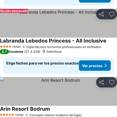
Opción destacada
Compartir
Ag
Labranda Lebedos Princess - All Inclusive
Ver p
Hotel
Espectáculos nocturnos profesionales en anfiteatro
Ver pre
4 Estrellas
8,7
Excelente
4.439
Seferihisar
Elige fechas para ver los precios exactos
Ver precios
Compartir
Ag
Arin Resort Bodrum
Ver precios
Hotel
Concepto interior moderno del Egeo
Ver precios
5 Estrellas