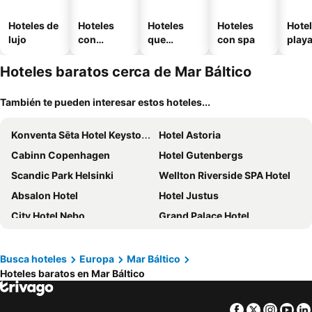
Hoteles de
Hoteles
Hoteles
Hoteles
Hotel
lujo
con
que
con spa
play
piscina
aceptan
mascotas
Hoteles baratos cerca de Mar Báltico
También te pueden interesar estos hoteles...
Konventa Sēta Hotel Keystone Collection
Hotel Astoria
Cabinn Copenhagen
Hotel Gutenbergs
Scandic Park Helsinki
Wellton Riverside SPA Hotel
Absalon Hotel
Hotel Justus
City Hotel Nebo
Grand Palace Hotel
Rixwell Viru Square Hotel
Scandic Helsinki Station
Radisson Blu Hotel & Spa, Daugava Riga
AC Hotel Bella Sky Copenhagen
Busca hoteles
Europa
Mar Báltico
Hoteles baratos en Mar Báltico
Meriton Old Town Garden Hotel
CityHub Copenhagen
Scandic Copenhagen
Hotel Alexandra
Facebook
Twitter
Insta
Yo