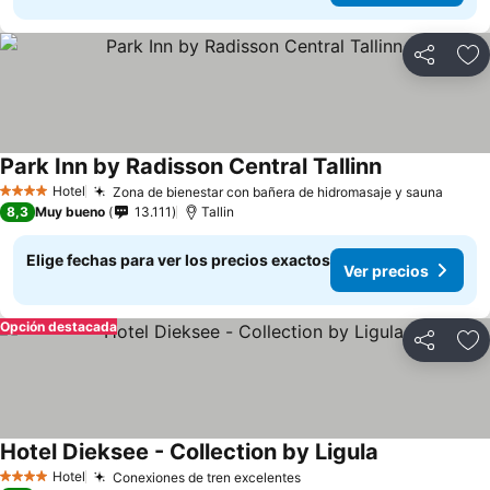
Compartir
Ag
Park Inn by Radisson Central Tallinn
Hotel
Zona de bienestar con bañera de hidromasaje y sauna
4 Estrellas
8,3
Muy bueno
13.111
Tallin
Elige fechas para ver los precios exactos
Ver precios
Opción destacada
Compartir
Ag
Hotel Dieksee - Collection by Ligula
Hotel
Conexiones de tren excelentes
4 Estrellas