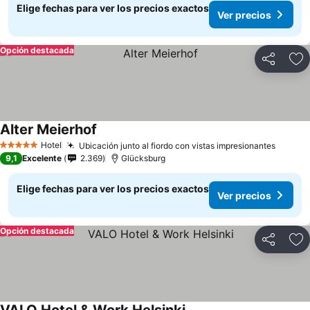
Elige fechas para ver los precios exactos
Ver precios
Opción destacada
Compartir
Ag
Alter Meierhof
Hotel
Ubicación junto al fiordo con vistas impresionantes
5 Estrellas
9,1
Excelente
2.369
Glücksburg
Elige fechas para ver los precios exactos
Ver precios
Opción destacada
Compartir
Ag