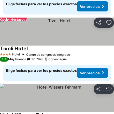
Elige fechas para ver los precios exactos
Ver precios
Opción destacada
Compartir
Ag
Tivoli Hotel
Hotel
Centro de congresos integrado
4 Estrellas
8,4
Muy bueno
30.799
Copenhague
Elige fechas para ver los precios exactos
Ver precios
Compartir
Ag