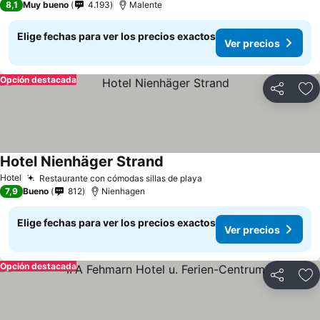
8,1
Muy bueno
4.193
Malente
Elige fechas para ver los precios exactos
Ver precios
Opción destacada
Compartir
Ag
Hotel Nienhäger Strand
Hotel
Restaurante con cómodas sillas de playa
7,9
Bueno
812
Nienhagen
Elige fechas para ver los precios exactos
Ver precios
Opción destacada
Compartir
Ag