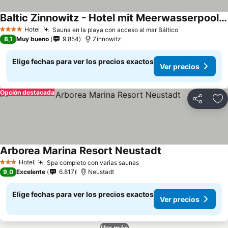
Baltic Zinnowitz - Hotel mit Meerwasserpool und Thermalbad
Hotel
Sauna en la playa con acceso al mar Báltico
4 Estrellas
8,1
Muy bueno
9.854
Zinnowitz
Elige fechas para ver los precios exactos
Ver precios
Opción destacada
Compartir
Ag
Arborea Marina Resort Neustadt
Hotel
Spa completo con varias saunas
3 Estrellas
9,0
Excelente
6.817
Neustadt
Elige fechas para ver los precios exactos
Ver precios
Ver más