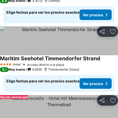
8,4
Muy bueno
4.402
Grömitz
Elige fechas para ver los precios exactos
Ver precios
Compartir
Ag
Maritim Seehotel Timmendorfer Strand
Hotel
Acceso directo a la playa
4 Estrellas
8,1
Muy bueno
6.808
Timmendorfer Strand
Elige fechas para ver los precios exactos
Ver precios
Opción destacada
Compartir
Ag