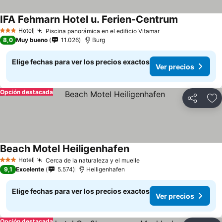
IFA Fehmarn Hotel u. Ferien-Centrum
Hotel
Piscina panorámica en el edificio Vitamar
3 Estrellas
8,0
Muy bueno
11.026
Burg
Elige fechas para ver los precios exactos
Ver precios
Opción destacada
Compartir
Ag
Beach Motel Heiligenhafen
Hotel
Cerca de la naturaleza y el muelle
3 Estrellas
9,1
Excelente
5.574
Heiligenhafen
Elige fechas para ver los precios exactos
Ver precios
Opción destacada