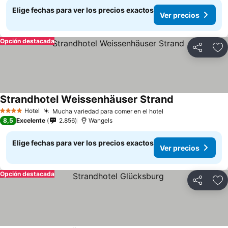
Elige fechas para ver los precios exactos
Ver precios
Opción destacada
Compartir
Ag
Strandhotel Weissenhäuser Strand
Hotel
Mucha variedad para comer en el hotel
4 Estrellas
8,5
Excelente
2.856
Wangels
Elige fechas para ver los precios exactos
Ver precios
Opción destacada
Compartir
Ag