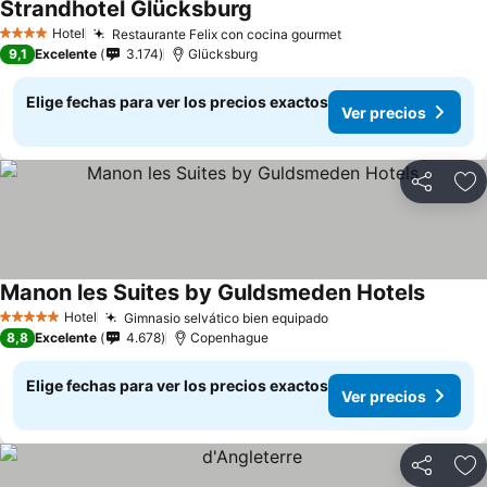
Strandhotel Glücksburg
Hotel
Restaurante Felix con cocina gourmet
4 Estrellas
9,1
Excelente
3.174
Glücksburg
Elige fechas para ver los precios exactos
Ver precios
Compartir
Ag
Manon les Suites by Guldsmeden Hotels
Hotel
Gimnasio selvático bien equipado
5 Estrellas
8,8
Excelente
4.678
Copenhague
Elige fechas para ver los precios exactos
Ver precios
Compartir
Ag