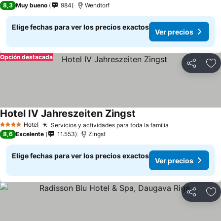
8,3
Muy bueno
984
Wendtorf
Elige fechas para ver los precios exactos
Ver precios
Opción destacada
Compartir
Ag
Hotel IV Jahreszeiten Zingst
Hotel
Servicios y actividades para toda la familia
4 Estrellas
8,6
Excelente
11.553
Zingst
Elige fechas para ver los precios exactos
Ver precios
Compartir
Ag