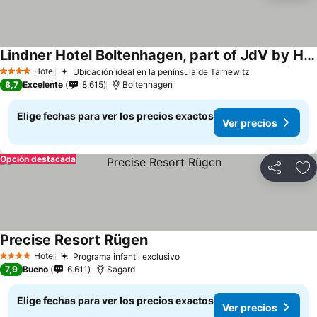
Lindner Hotel Boltenhagen, part of JdV by Hyatt
Hotel
Ubicación ideal en la península de Tarnewitz
4 Estrellas
8,7
Excelente
8.615
Boltenhagen
Elige fechas para ver los precios exactos
Ver precios
Opción destacada
Compartir
Ag
Precise Resort Rügen
Hotel
Programa infantil exclusivo
4 Estrellas
7,9
Bueno
6.611
Sagard
Elige fechas para ver los precios exactos
Ver precios