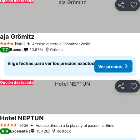
Opción destacada
Compartir
Ag
aja Grömitz
Hotel
Acceso directo a Grömitzer Welle
4 Estrellas
7,7
Bueno
10.576
Grömitz
Elige fechas para ver los precios exactos
Ver precios
Opción destacada
Compartir
Ag
Hotel NEPTUN
Hotel
Acceso directo a la playa y al paseo marítimo
5 Estrellas
8,6
Excelente
15.426
Rostock