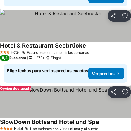
Compartir
Ag
Hotel & Restaurant Seebrücke
Hotel
Excursiones en barco a islas cercanas
3 Estrellas
8,8
Excelente
1.273
Zingst
Elige fechas para ver los precios exactos
Ver precios
Opción destacada
Compartir
Ag
SlowDown Bottsand Hotel und Spa
Hotel
Habitaciones con vistas al mar y al puerto
4 Estrellas