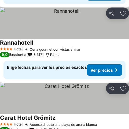
Compartir
Ag
Rannahotell
Hotel
Cena gourmet con vistas al mar
4 Estrellas
9,0
Excelente
3.617
Pärnu
Elige fechas para ver los precios exactos
Ver precios
Compartir
Ag
Carat Hotel Grömitz
Hotel
Acceso directo a la playa de arena blanca
4 Estrellas