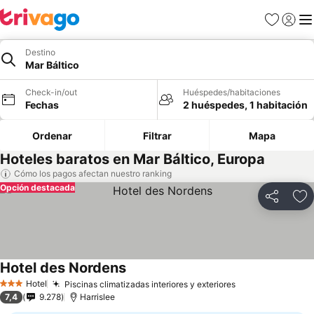
Favoritos
Iniciar 
Me
Destino
Mar Báltico
Check-in/out
Huéspedes/habitaciones
Fechas
2 huéspedes, 1 habitación
Ordenar
Filtrar
Mapa
Hoteles baratos en Mar Báltico, Europa
Cómo los pagos afectan nuestro ranking
Opción destacada
Compartir
Ag
Hotel des Nordens
Hotel
Piscinas climatizadas interiores y exteriores
3 Estrellas
7,4
9.278
Harrislee