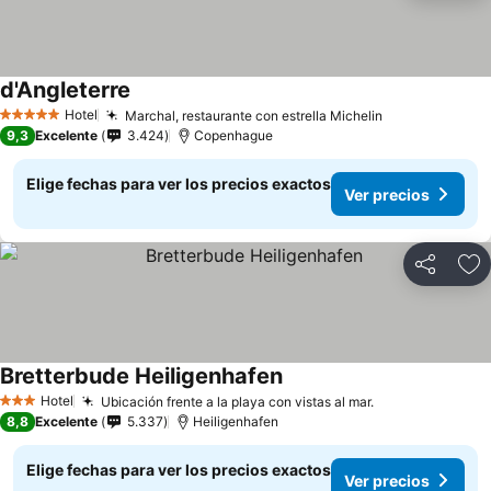
d'Angleterre
Hotel
Marchal, restaurante con estrella Michelin
5 Estrellas
9,3
Excelente
3.424
Copenhague
Elige fechas para ver los precios exactos
Ver precios
Compartir
Ag
Bretterbude Heiligenhafen
Hotel
Ubicación frente a la playa con vistas al mar.
3 Estrellas
8,8
Excelente
5.337
Heiligenhafen
Elige fechas para ver los precios exactos
Ver precios