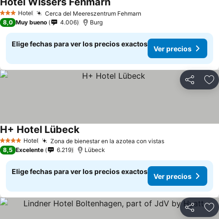
Hotel Wissers Fehmarn
Hotel
Cerca del Meereszentrum Fehmarn
3 Estrellas
8,0
Muy bueno
4.006
Burg
Elige fechas para ver los precios exactos
Ver precios
Compartir
Ag
H+ Hotel Lübeck
Hotel
Zona de bienestar en la azotea con vistas
4 Estrellas
8,5
Excelente
6.219
Lübeck
Elige fechas para ver los precios exactos
Ver precios
Compartir
Ag