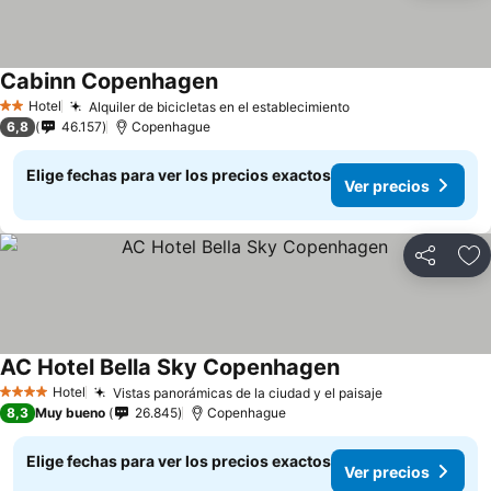
Cabinn Copenhagen
Hotel
Alquiler de bicicletas en el establecimiento
2 Estrellas
6,8
46.157
Copenhague
Elige fechas para ver los precios exactos
Ver precios
Compartir
Ag
AC Hotel Bella Sky Copenhagen
Hotel
Vistas panorámicas de la ciudad y el paisaje
4 Estrellas
8,3
Muy bueno
26.845
Copenhague
Elige fechas para ver los precios exactos
Ver precios