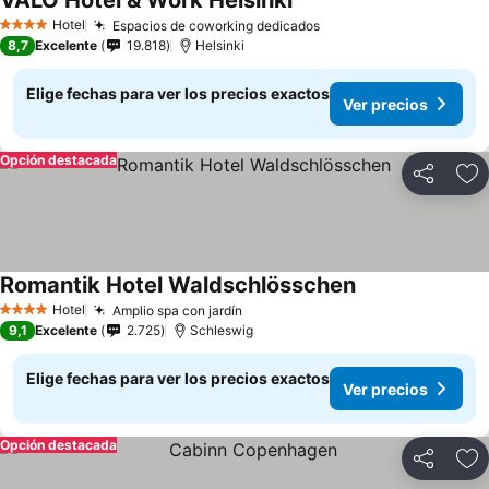
VALO Hotel & Work Helsinki
Hotel
Espacios de coworking dedicados
4 Estrellas
8,7
Excelente
19.818
Helsinki
Elige fechas para ver los precios exactos
Ver precios
Opción destacada
Compartir
Ag
Romantik Hotel Waldschlösschen
Hotel
Amplio spa con jardín
4 Estrellas
9,1
Excelente
2.725
Schleswig
Elige fechas para ver los precios exactos
Ver precios
Opción destacada
Compartir
Ag