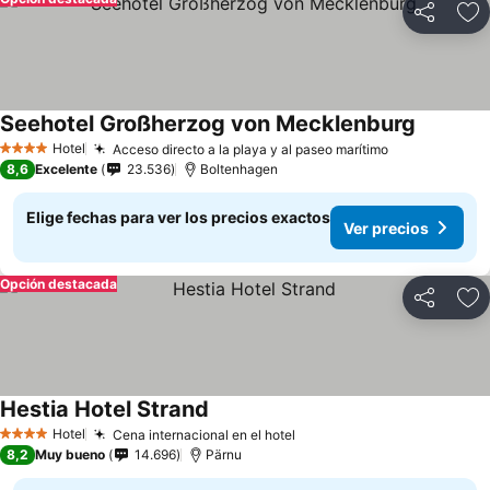
Compartir
Ag
Seehotel Großherzog von Mecklenburg
Hotel
Acceso directo a la playa y al paseo marítimo
4 Estrellas
8,6
Excelente
23.536
Boltenhagen
Elige fechas para ver los precios exactos
Ver precios
Opción destacada
Compartir
Ag
Hestia Hotel Strand
Hotel
Cena internacional en el hotel
4 Estrellas
8,2
Muy bueno
14.696
Pärnu