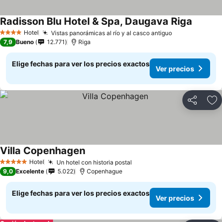
Radisson Blu Hotel & Spa, Daugava Riga
Hotel
Vistas panorámicas al río y al casco antiguo
4 Estrellas
7,9
Bueno
12.771
Riga
Elige fechas para ver los precios exactos
Ver precios
Compartir
Ag
Villa Copenhagen
Hotel
Un hotel con historia postal
5 Estrellas
9,0
Excelente
5.022
Copenhague
Elige fechas para ver los precios exactos
Ver precios