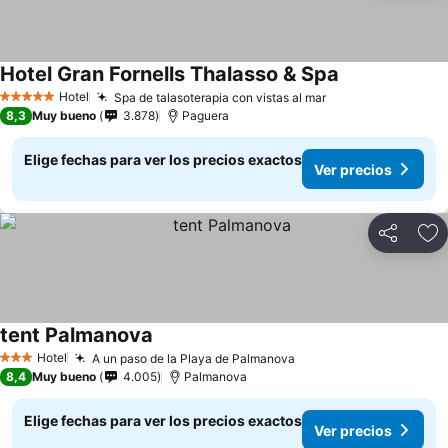
Hotel Gran Fornells Thalasso & Spa
Hotel
Spa de talasoterapia con vistas al mar
5 Estrellas
8,3
Muy bueno
3.878
Paguera
Elige fechas para ver los precios exactos
Ver precios
Compartir
Ag
tent Palmanova
Hotel
A un paso de la Playa de Palmanova
3 Estrellas
8,4
Muy bueno
4.005
Palmanova
Elige fechas para ver los precios exactos
Ver precios