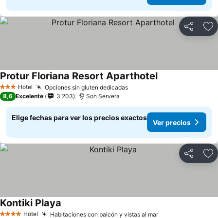
Compartir
Ag
Protur Floriana Resort Aparthotel
Hotel
Opciones sin gluten dedicadas
3 Estrellas
8,6
Excelente
3.203
Son Servera
Elige fechas para ver los precios exactos
Ver precios
Compartir
Ag
Kontiki Playa
Hotel
Habitaciones con balcón y vistas al mar
4 Estrellas