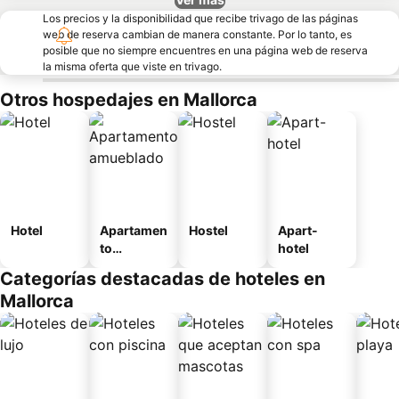
Los precios y la disponibilidad que recibe trivago de las páginas
web de reserva cambian de manera constante. Por lo tanto, es
posible que no siempre encuentres en una página web de reserva
la misma oferta que viste en trivago.
Otros hospedajes en Mallorca
Hotel
Apartamen
Hostel
Apart-
to
hotel
amueblad
Categorías destacadas de hoteles en
o
Mallorca