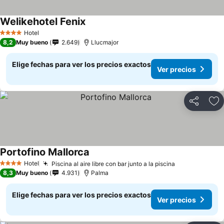
Welikehotel Fenix
Hotel
4 Estrellas
8,2
Muy bueno
2.649
Llucmajor
Elige fechas para ver los precios exactos
Ver precios
Compartir
Ag
Portofino Mallorca
Hotel
Piscina al aire libre con bar junto a la piscina
4 Estrellas
8,3
Muy bueno
4.931
Palma
Elige fechas para ver los precios exactos
Ver precios