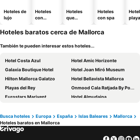
Hoteles de
Hoteles
Hoteles
Hoteles
Hotel
lujo
con
que
con spa
play
piscina
aceptan
mascotas
Hoteles baratos cerca de Mallorca
También te pueden interesar estos hoteles...
Hotel Costa Azul
Hotel Amic Horizonte
Galaxia Boutique Hotel
Hotel Joan Miró Museum
Hilton Mallorca Galatzo
Hotel Bellavista Mallorca
Playas del Rey
Onmood Cala Ratjada By Portblue Hotels
Eurostars Marivent
Hotel Almudaina
Isla Mallorca & Spa
Petit Hotel Hostatgeria Sant Salvador
Hotel Panorama
BQ Belvedere Hotel
Busca hoteles
Europa
España
Islas Baleares
Mallorca
Hoteles baratos en Mallorca
Bikini Island & Mountain Hotel Port de Sóller
Hotel Ankaa - New Opening
Kontiki Playa
Portofino Mallorca
Facebook
Twitter
Insta
Yo