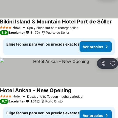
Bikini Island & Mountain Hotel Port de Sóller
Hotel
Spa y bienestar para recargar pilas
4 Estrellas
8,9
Excelente
3.170
Puerto de Sóller
Elige fechas para ver los precios exactos
Ver precios
Compartir
Ag
Hotel Ankaa - New Opening
Hotel
Desayuno buffet con mucha variedad
4 Estrellas
8,7
Excelente
1.318
Porto Cristo
Elige fechas para ver los precios exactos
Ver precios