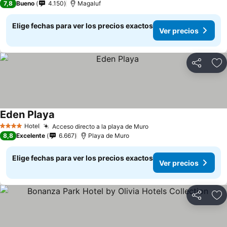
7,8
Bueno
4.150
Magaluf
Elige fechas para ver los precios exactos
Ver precios
Compartir
Ag
Eden Playa
Hotel
Acceso directo a la playa de Muro
4 Estrellas
8,8
Excelente
6.667
Playa de Muro
Elige fechas para ver los precios exactos
Ver precios
Compartir
Ag