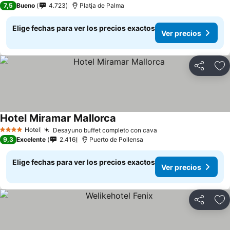
7,5
Bueno
4.723
Platja de Palma
Elige fechas para ver los precios exactos
Ver precios
Compartir
Ag
Hotel Miramar Mallorca
Hotel
Desayuno buffet completo con cava
4 Estrellas
9,3
Excelente
2.416
Puerto de Pollensa
Elige fechas para ver los precios exactos
Ver precios
Compartir
Ag