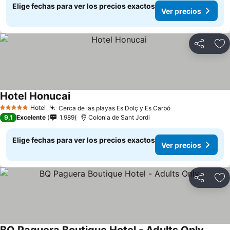
Elige fechas para ver los precios exactos
Ver precios
Compartir
Ag
Hotel Honucai
Hotel
Cerca de las playas Es Dolç y Es Carbó
5 Estrellas
9,1
Excelente
1.989
Colonia de Sant Jordi
Elige fechas para ver los precios exactos
Ver precios
Compartir
Ag