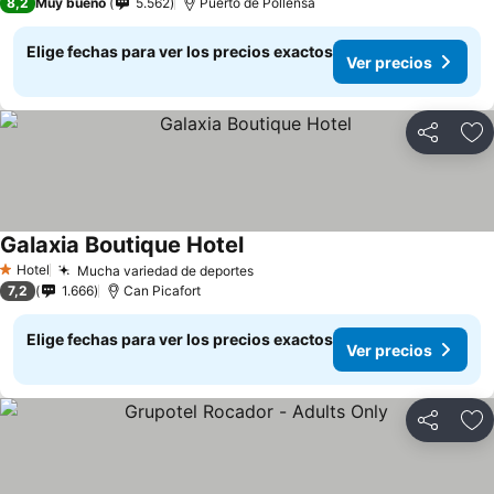
8,2
Muy bueno
5.562
Puerto de Pollensa
Elige fechas para ver los precios exactos
Ver precios
Compartir
Ag
Galaxia Boutique Hotel
Hotel
Mucha variedad de deportes
1 Estrellas
7,2
1.666
Can Picafort
Elige fechas para ver los precios exactos
Ver precios
Compartir
Ag