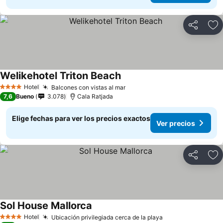
Compartir
Ag
Welikehotel Triton Beach
Hotel
Balcones con vistas al mar
4 Estrellas
7,6
Bueno
3.078
Cala Ratjada
Elige fechas para ver los precios exactos
Ver precios
Compartir
Ag
Sol House Mallorca
Hotel
Ubicación privilegiada cerca de la playa
4 Estrellas