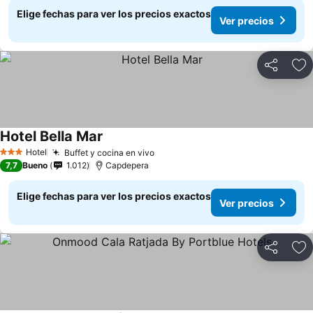
Elige fechas para ver los precios exactos
Ver precios
Compartir
Ag
Hotel Bella Mar
Hotel
Buffet y cocina en vivo
3 Estrellas
7,7
Bueno
1.012
Capdepera
Elige fechas para ver los precios exactos
Ver precios
Compartir
Ag