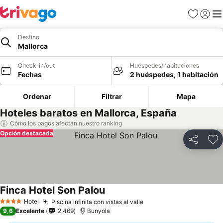
Favoritos
Iniciar 
Me
Destino
Mallorca
Check-in/out
Huéspedes/habitaciones
Fechas
2 huéspedes, 1 habitación
Ordenar
Filtrar
Mapa
Hoteles baratos en Mallorca, España
Cómo los pagos afectan nuestro ranking
Opción destacada
Compartir
Ag
Finca Hotel Son Palou
Hotel
Piscina infinita con vistas al valle
4 Estrellas
9,6
Excelente
2.469
Bunyola