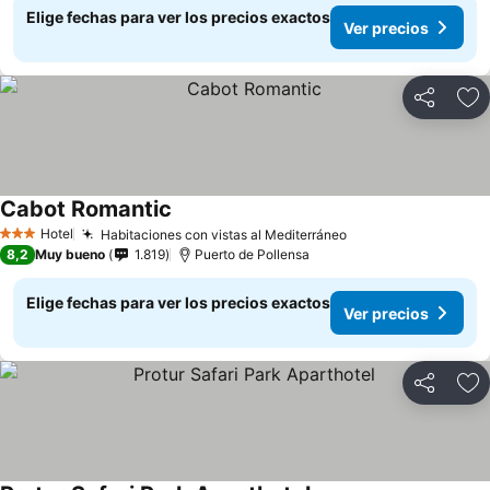
Elige fechas para ver los precios exactos
Ver precios
Compartir
Ag
Cabot Romantic
Hotel
Habitaciones con vistas al Mediterráneo
3 Estrellas
8,2
Muy bueno
1.819
Puerto de Pollensa
Elige fechas para ver los precios exactos
Ver precios
Compartir
Ag