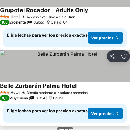
Grupotel Rocador - Adults Only
Hotel
Acceso exclusivo a Cala Gran
3 Estrellas
8,6
Excelente
3.955
Cala d´Or
Elige fechas para ver los precios exactos
Ver precios
Compartir
Ag
Belle Zurbarán Palma Hotel
Hotel
Diseño moderno e interiores cómodos
3 Estrellas
8,2
Muy bueno
3.314
Palma
Elige fechas para ver los precios exactos
Ver precios
Ver más