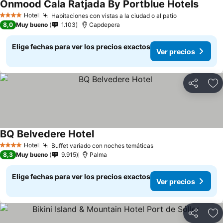
Onmood Cala Ratjada By Portblue Hotels
Hotel
Habitaciones con vistas a la ciudad o al patio
4 Estrellas
8,0
Muy bueno
1.103
Capdepera
Elige fechas para ver los precios exactos
Ver precios
Compartir
Ag
BQ Belvedere Hotel
Hotel
Buffet variado con noches temáticas
4 Estrellas
8,3
Muy bueno
9.915
Palma
Elige fechas para ver los precios exactos
Ver precios
Compartir
Ag