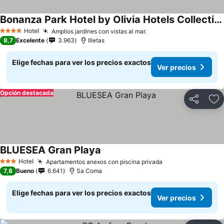
Bonanza Park Hotel by Olivia Hotels Collection
Hotel
Amplios jardines con vistas al mar.
4 Estrellas
8,7
Excelente
3.963
Illetas
Elige fechas para ver los precios exactos
Ver precios
Opción destacada
Compartir
Ag
BLUESEA Gran Playa
Hotel
Apartamentos anexos con piscina privada
3 Estrellas
7,8
Bueno
6.641
Sa Coma
Elige fechas para ver los precios exactos
Ver precios