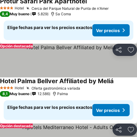
Protur Safari Park Aparthotel
Hotel
Cerca del Parque Natural de Punta de n'Amer
4 Estrellas
8,4
Muy bueno
5.829
Sa Coma
Elige fechas para ver los precios exactos
Ver precios
Opción destacada
Compartir
Ag
Hotel Palma Bellver Affiliated by Meliá
Hotel
Oferta gastronómica variada
4 Estrellas
8,1
Muy bueno
12.586
Palma
Elige fechas para ver los precios exactos
Ver precios
Opción destacada
Compartir
Ag