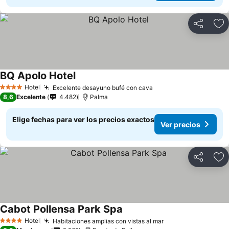
Compartir
Ag
BQ Apolo Hotel
Hotel
Excelente desayuno bufé con cava
4 Estrellas
8,6
Excelente
4.482
Palma
Elige fechas para ver los precios exactos
Ver precios
Compartir
Ag
Cabot Pollensa Park Spa
Hotel
Habitaciones amplias con vistas al mar
4 Estrellas