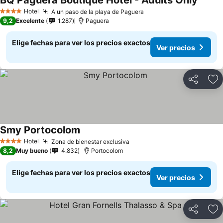
BQ Paguera Boutique Hotel - Adults Only
Hotel
A un paso de la playa de Paguera
4 Estrellas
9,2
Excelente
1.287
Paguera
Elige fechas para ver los precios exactos
Ver precios
Compartir
Ag
Smy Portocolom
Hotel
Zona de bienestar exclusiva
4 Estrellas
8,2
Muy bueno
4.832
Portocolom
Elige fechas para ver los precios exactos
Ver precios
Compartir
Ag