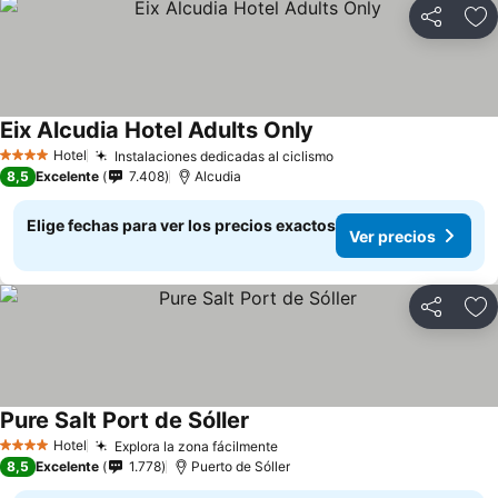
Compartir
Ag
Eix Alcudia Hotel Adults Only
Hotel
Instalaciones dedicadas al ciclismo
4 Estrellas
8,5
Excelente
7.408
Alcudia
Elige fechas para ver los precios exactos
Ver precios
Compartir
Ag
Pure Salt Port de Sóller
Hotel
Explora la zona fácilmente
4 Estrellas
8,5
Excelente
1.778
Puerto de Sóller