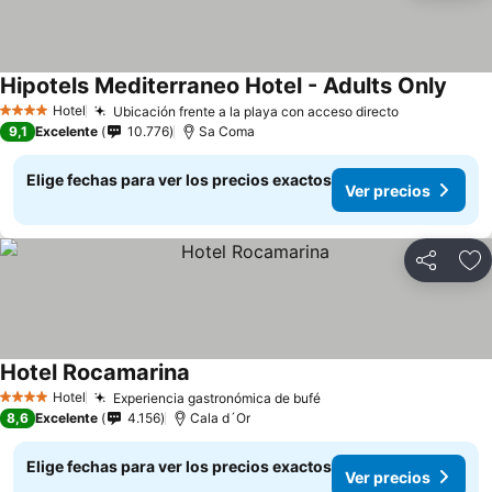
Hipotels Mediterraneo Hotel - Adults Only
Hotel
Ubicación frente a la playa con acceso directo
4 Estrellas
9,1
Excelente
10.776
Sa Coma
Elige fechas para ver los precios exactos
Ver precios
Compartir
Ag
Hotel Rocamarina
Hotel
Experiencia gastronómica de bufé
4 Estrellas
8,6
Excelente
4.156
Cala d´Or
Elige fechas para ver los precios exactos
Ver precios