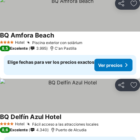
Compartir
Ag
BQ Amfora Beach
Hotel
Piscina exterior con solárium
4 Estrellas
8,5
Excelente
3.995
C'an Pastilla
Elige fechas para ver los precios exactos
Ver precios
Compartir
Ag
BQ Delfín Azul Hotel
Hotel
Fácil acceso a las atracciones locales
4 Estrellas
8,6
Excelente
4.340
Puerto de Alcudia