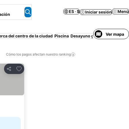
ES · $
Menú
Iniciar sesión
ación
Ver mapa
rca del centro de la ciudad
Piscina
Desayuno gratis
Playa
Media
Cómo los pagos afectan nuestro ranking
Agregar a favoritos
Compartir