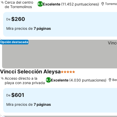
Cerca del centro
Excelente
(11.452 puntuaciones)
8,5
Torremo
de Torremolinos
$260
De
Mira precios de
7 páginas
Opción destacada
Vincci Selección Aleysa
5 Estrellas
Acceso directo a la
Excelente
(4.030 puntuaciones)
9,7
Be
playa con zona privada
$601
De
Mira precios de
7 páginas