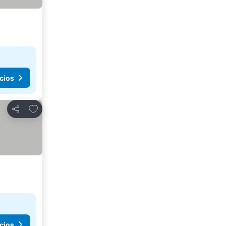
cios
Agregar a favoritos
Compartir
cios