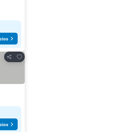
cios
Agregar a favoritos
Compartir
cios