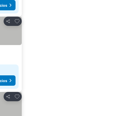
cios
Agregar a favoritos
Compartir
cios
Agregar a favoritos
Compartir