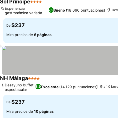
Sol Principe
4 Estrellas
Experiencia
Bueno
(18.060 puntuaciones)
7,9
Torr
gastronómica variada
tipo buffet
$237
De
Mira precios de
6 páginas
NH Málaga
4 Estrellas
Desayuno buffet
Excelente
(14.129 puntuaciones)
8,9
a 1.0 km 
espectacular
$237
De
Mira precios de
10 páginas