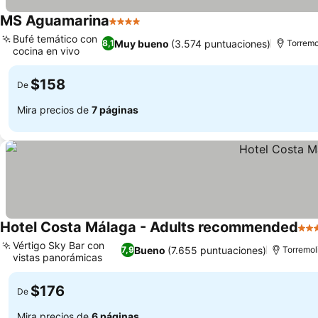
MS Aguamarina
4 Estrellas
Bufé temático con
Muy bueno
(3.574 puntuaciones)
8,1
Torremo
cocina en vivo
$158
De
Mira precios de
7 páginas
Hotel Costa Málaga - Adults recommended
4 Es
Vértigo Sky Bar con
Bueno
(7.655 puntuaciones)
7,9
Torremol
vistas panorámicas
$176
De
Mira precios de
6 páginas