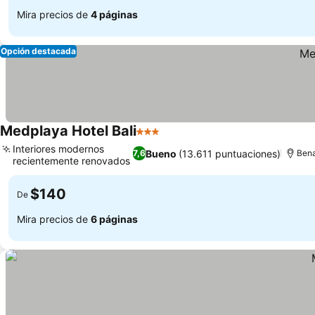
Mira precios de
4 páginas
Opción destacada
Medplaya Hotel Bali
3 Estrellas
Interiores modernos
Bueno
(13.611 puntuaciones)
7,6
Bena
recientemente renovados
$140
De
Mira precios de
6 páginas