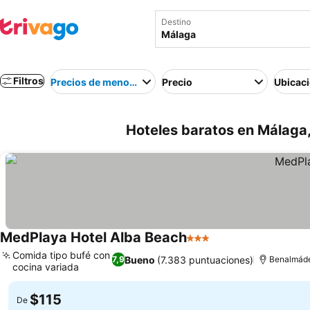
Destino
Filtros
Precios de menor a mayor
Precio
Ubicac
Hoteles baratos en Málaga
MedPlaya Hotel Alba Beach
3 Estrellas
Comida tipo bufé con
Bueno
(7.383 puntuaciones)
7,9
Benalmáde
cocina variada
$115
De