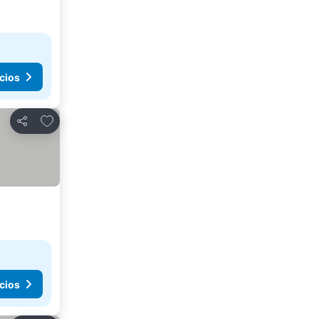
cios
Agregar a favoritos
Compartir
cios