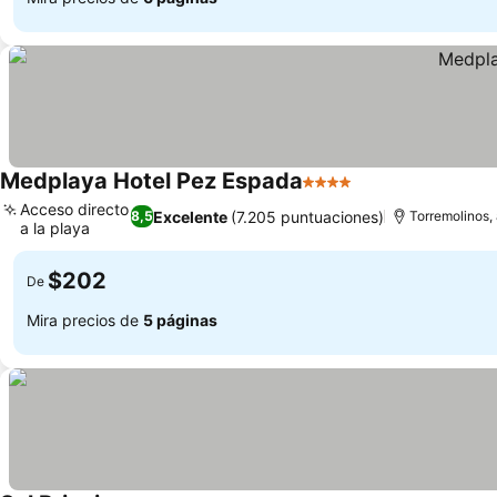
Medplaya Hotel Pez Espada
4 Estrellas
Acceso directo
Excelente
(7.205 puntuaciones)
8,5
Torremolinos,
a la playa
$202
De
Mira precios de
5 páginas