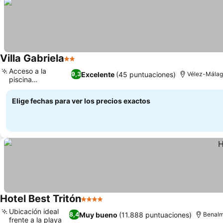
Villa Gabriela
2 Estrellas
Acceso a la
Excelente
(45 puntuaciones)
9,3
Vélez-Málaga
piscina
comunitaria
Elige fechas para ver los precios exactos
Hotel Best Tritón
4 Estrellas
Ubicación ideal
Muy bueno
(11.888 puntuaciones)
8,4
Benalm
frente a la playa