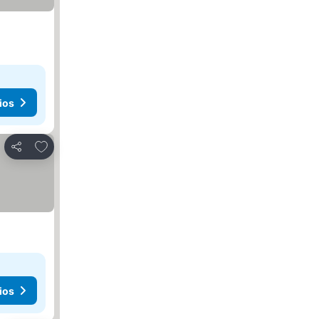
ios
Agregar a favoritos
Compartir
ios