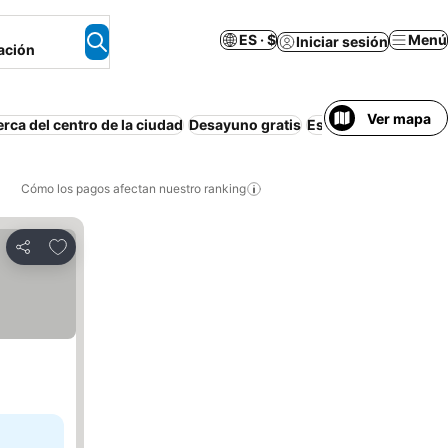
ES · $
Menú
Iniciar sesión
ación
Ver mapa
rca del centro de la ciudad
Desayuno gratis
Estacionamiento
Pi
Cómo los pagos afectan nuestro ranking
Agregar a favoritos
Compartir