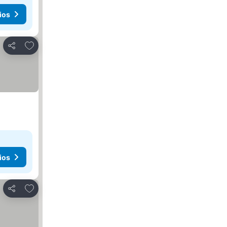
ios
Agregar a favoritos
Compartir
ios
Agregar a favoritos
Compartir