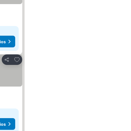
ios
Agregar a favoritos
Compartir
ios