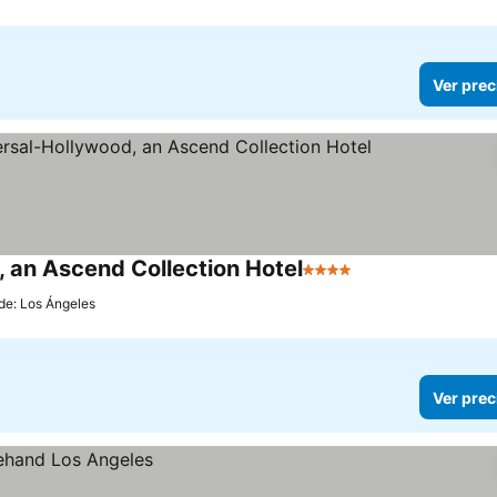
Ver prec
 an Ascend Collection Hotel
4 Estrellas
 de: Los Ángeles
Ver prec