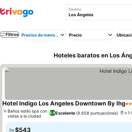
Destino
Filtros
Precios de menor a mayor
Precio
Ubicac
Hoteles baratos en Los Áng
Hotel Indigo Los Angeles Downtown By Ihg
4 E
Baños estilo spa con
Excelente
(9.658 puntuaciones)
8,6
a 3.
vistas a la ciudad
$543
De