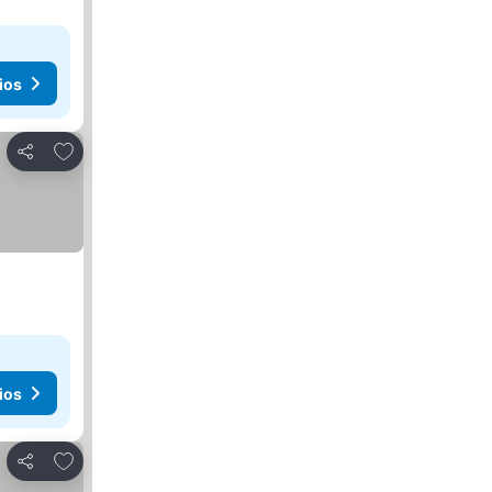
ios
Agregar a favoritos
Compartir
ios
Agregar a favoritos
Compartir