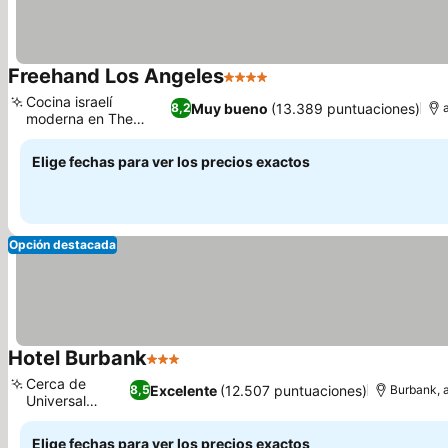
Freehand Los Angeles
4 Estrellas
Cocina israelí
Muy bueno
(13.389 puntuaciones)
8,2
moderna en The
Exchange
Elige fechas para ver los precios exactos
Opción destacada
Hotel Burbank
3 Estrellas
Cerca de
Excelente
(12.507 puntuaciones)
8,5
Burbank, 
Universal
Studios
Elige fechas para ver los precios exactos