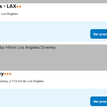
s - LAX
2 Estrellas
: Los Ángeles
Ver prec
ey
3 Estrellas
wney, a 17.0 km de: Los Ángeles
Ver prec