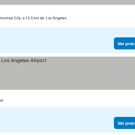
niversal City, a 13.5 km de: Los Ángeles
Ver prec
ad
Ver prec