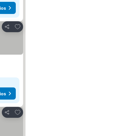
ios
Agregar a favoritos
Compartir
ios
Agregar a favoritos
Compartir