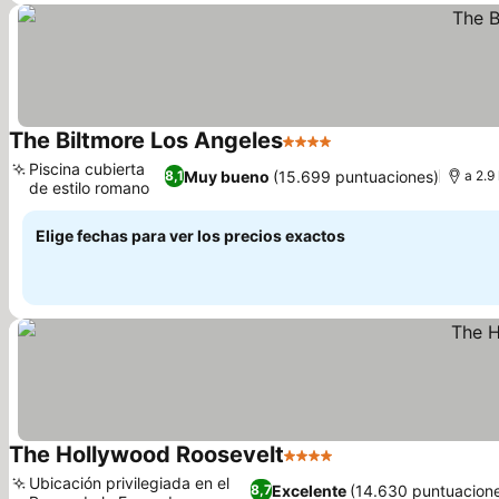
The Biltmore Los Angeles
4 Estrellas
Piscina cubierta
Muy bueno
(15.699 puntuaciones)
8,1
a 2.9
de estilo romano
Elige fechas para ver los precios exactos
The Hollywood Roosevelt
4 Estrellas
Ubicación privilegiada en el
Excelente
(14.630 puntuacion
8,7