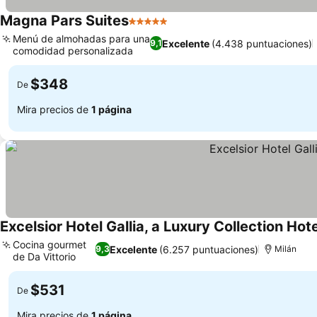
Magna Pars Suites
5 Estrellas
Menú de almohadas para una
Excelente
(4.438 puntuaciones)
9,1
comodidad personalizada
$348
De
Mira precios de
1 página
Excelsior Hotel Gallia, a Luxury Collection Hote
Cocina gourmet
Excelente
(6.257 puntuaciones)
9,3
Milán
de Da Vittorio
$531
De
Mira precios de
1 página