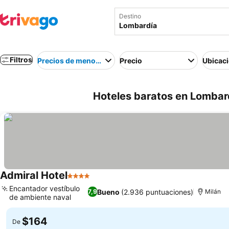
Destino
Filtros
Precios de menor a mayor
Precio
Ubicac
Hoteles baratos en Lombardí
Admiral Hotel
4 Estrellas
Encantador vestíbulo
Bueno
(2.936 puntuaciones)
7,9
Milán
de ambiente naval
$164
De