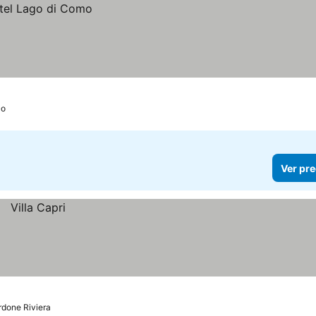
co
Ver pre
rdone Riviera