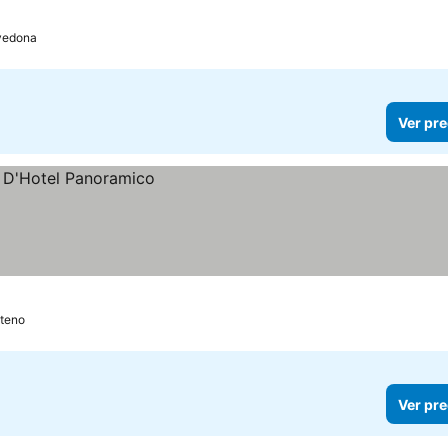
vedona
Ver pre
teno
Ver pre