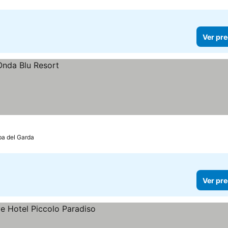
Ver pre
a del Garda
Ver pre