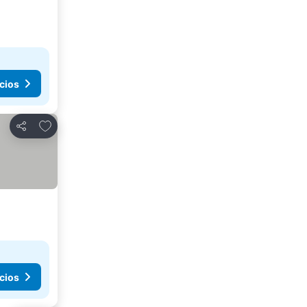
cios
Agregar a favoritos
Compartir
cios