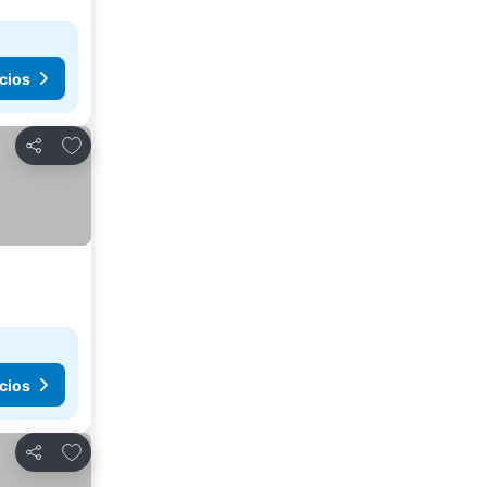
cios
Agregar a favoritos
Compartir
cios
Agregar a favoritos
Compartir