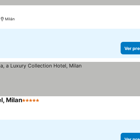
Milán
Ver pre
l, Milan
5 Estrellas
Ver pre