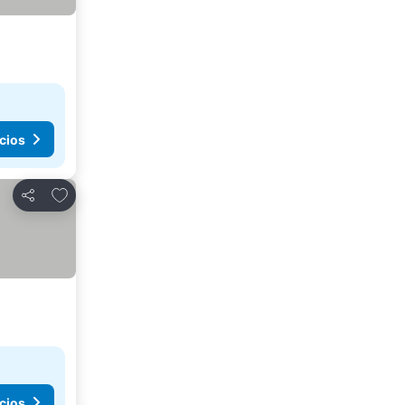
cios
Agregar a favoritos
Compartir
cios