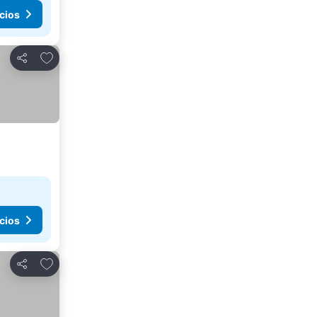
cios
Agregar a favoritos
Compartir
cios
Agregar a favoritos
Compartir