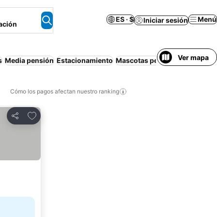
ES · $
Menú
Iniciar sesión
ación
Ver mapa
s
Media pensión
Estacionamiento
Mascotas permitidas
Apartam
Cómo los pagos afectan nuestro ranking
Agregar a favoritos
Compartir