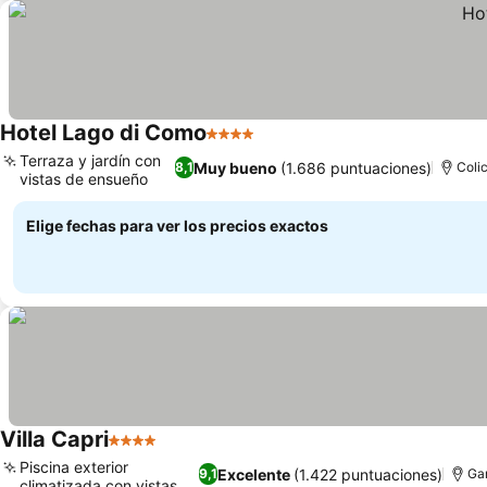
Hotel Lago di Como
4 Estrellas
Terraza y jardín con
Muy bueno
(1.686 puntuaciones)
8,1
Coli
vistas de ensueño
Elige fechas para ver los precios exactos
Villa Capri
4 Estrellas
Piscina exterior
Excelente
(1.422 puntuaciones)
9,1
Ga
climatizada con vistas al