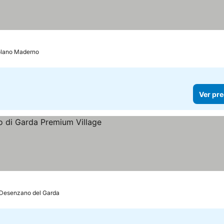
lano Maderno
Ver pre
s
Desenzano del Garda