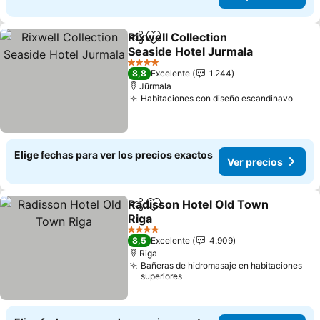
Rixwell Collection
Compartir
Agregar a favoritos
Seaside Hotel Jurmala
Ver precios
4 Estrellas
8,8
Excelente
1.244
Jūrmala
Habitaciones con diseño escandinavo
Ver 
Elige fechas para ver los precios exactos
Ver precios
Radisson Hotel Old Town
Compartir
Agregar a favoritos
Riga
Ver precios
4 Estrellas
8,5
Excelente
4.909
Riga
Bañeras de hidromasaje en habitaciones
superiores