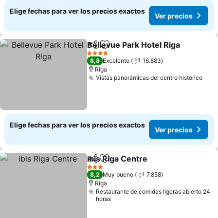
Elige fechas para ver los precios exactos
Ver precios
Bellevue Park Hotel Riga
Compartir
Agregar a favoritos
V
4 Estrellas
8,8
Excelente
16.883
Riga
Vistas panorámicas del centro histórico
Ver 
Elige fechas para ver los precios exactos
Ver precios
ibis Riga Centre
Compartir
Agregar a favoritos
Ver precio
3 Estrellas
8,2
Muy bueno
7.858
Riga
Restaurante de comidas ligeras abierto 24
horas