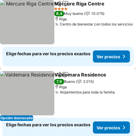
Mercure Riga Centre
Compartir
Agregar a favoritos
Ver p
4 Estrellas
8,4
Muy bueno
10.076
Riga
Centro de bienestar con todos los servicios
V
Elige fechas para ver los precios exactos
Ver precios
Valdemara Residence
Compartir
Agregar a favoritos
Ver 
7,9
Bueno
2.015
Riga
Alojamientos para toda la familia
Ver preci
Opción destacada
Elige fechas para ver los precios exactos
Ver precios