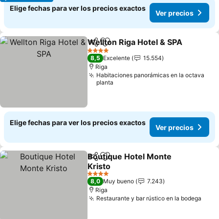
Elige fechas para ver los precios exactos
Ver precios
Wellton Riga Hotel & SPA
Compartir
Agregar a favoritos
V
4 Estrellas
8,5
Excelente
15.554
Riga
Habitaciones panorámicas en la octava
planta
Elige fechas para ver los precios exactos
Ver precios
Boutique Hotel Monte
Compartir
Agregar a favoritos
Kristo
Ver precios
4 Estrellas
8,0
Muy bueno
7.243
Riga
Restaurante y bar rústico en la bodega
Ver 