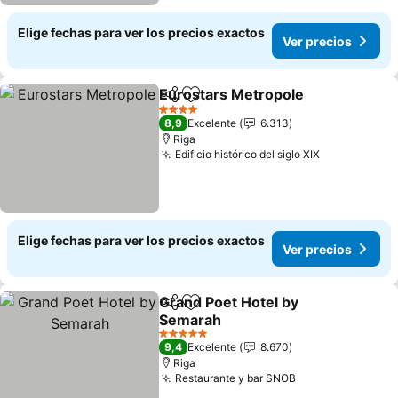
Elige fechas para ver los precios exactos
Ver precios
Eurostars Metropole
Compartir
Agregar a favoritos
Ver p
4 Estrellas
8,9
Excelente
6.313
Riga
Edificio histórico del siglo XIX
Ver precios
Elige fechas para ver los precios exactos
Ver precios
Grand Poet Hotel by
Compartir
Agregar a favoritos
Semarah
Ver precios
5 Estrellas
9,4
Excelente
8.670
Riga
Restaurante y bar SNOB
Ver precios