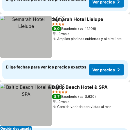
Ver precios
Semarah Hotel Lielupe
Compartir
Agregar a favoritos
Ver
4 Estrellas
9,0
Excelente
11.106
Jūrmala
Amplias piscinas cubiertas y al aire libre
Ver
Elige fechas para ver los precios exactos
Ver precios
Baltic Beach Hotel & SPA
Compartir
Agregar a favoritos
V
5 Estrellas
8,7
Excelente
8.630
Jūrmala
Comida variada con vistas al mar
Ver prec
Opción destacada