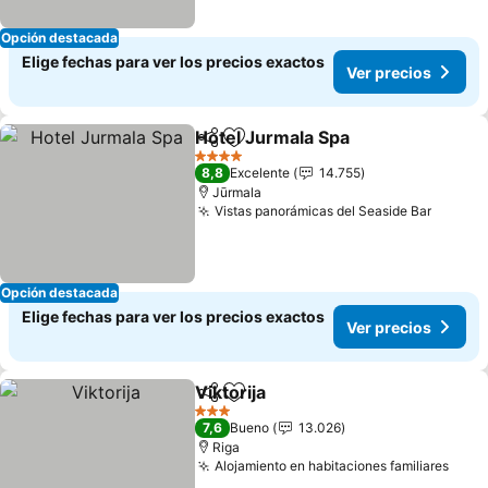
Opción destacada
Elige fechas para ver los precios exactos
Ver precios
Hotel Jurmala Spa
Compartir
Agregar a favoritos
Ver prec
4 Estrellas
8,8
Excelente
14.755
Jūrmala
Vistas panorámicas del Seaside Bar
Ver pr
Opción destacada
Elige fechas para ver los precios exactos
Ver precios
Viktorija
Compartir
Agregar a favoritos
Ver precios
3 Estrellas
7,6
Bueno
13.026
Riga
Alojamiento en habitaciones familiares
Ver 