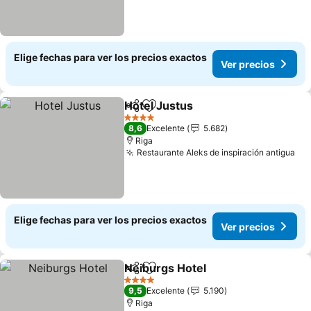
Elige fechas para ver los precios exactos
Ver precios
Hotel Justus
Compartir
Agregar a favoritos
Ver precios
4 Estrellas
8,6
Excelente
5.682
Riga
Restaurante Aleks de inspiración antigua
Ver
Elige fechas para ver los precios exactos
Ver precios
Neiburgs Hotel
Compartir
Agregar a favoritos
Ver precios
4 Estrellas
9,5
Excelente
5.190
Riga