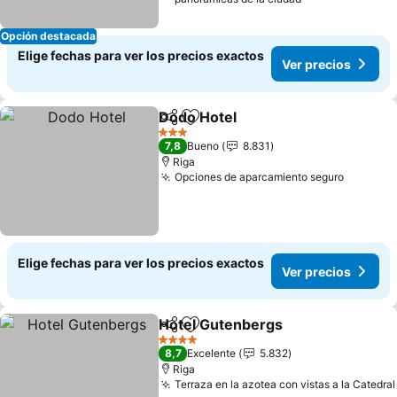
Opción destacada
Elige fechas para ver los precios exactos
Ver precios
Dodo Hotel
Compartir
Agregar a favoritos
Ver precios
3 Estrellas
7,8
Bueno
8.831
Riga
Opciones de aparcamiento seguro
Ver pre
Elige fechas para ver los precios exactos
Ver precios
Hotel Gutenbergs
Compartir
Agregar a favoritos
Ver prec
4 Estrellas
8,7
Excelente
5.832
Riga
Terraza en la azotea con vistas a la Catedral