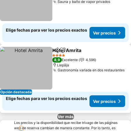
Sauna y baño de vapor privados
Ver preci
Elige fechas para ver los precios exactos
Ver precios
Hotel Amrita
Compartir
Agregar a favoritos
Ver precios
4 Estrellas
8,9
Excelente
4.596
Liepāja
Gastronomía variada en dos restaurantes
Ve
Opción destacada
Elige fechas para ver los precios exactos
Ver precios
Ver más
Los precios y la disponibilidad que recibe trivago de las páginas
web de reserva cambian de manera constante. Por lo tanto, es