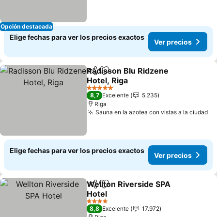
Opción destacada
Elige fechas para ver los precios exactos
Ver precios
Radisson Blu Ridzene
Compartir
Agregar a favoritos
Hotel, Riga
Ver precios
5 Estrellas
8,7
Excelente
5.235
Riga
Sauna en la azotea con vistas a la ciudad
Ve
Elige fechas para ver los precios exactos
Ver precios
Wellton Riverside SPA
Compartir
Agregar a favoritos
Hotel
Ver precios
4 Estrellas
8,8
Excelente
17.972