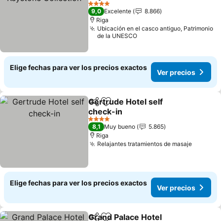
Ver precios
4 Estrellas
9,0
Excelente
8.866
Riga
Ubicación en el casco antiguo, Patrimonio
de la UNESCO
Elige fechas para ver los precios exactos
Ver precios
Gertrude Hotel self
Compartir
Agregar a favoritos
check-in
Ver precios
4 Estrellas
8,1
Muy bueno
5.865
Riga
Relajantes tratamientos de masaje
Ver pre
Elige fechas para ver los precios exactos
Ver precios
Grand Palace Hotel