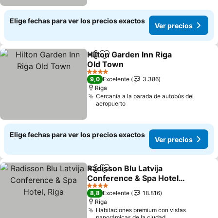
Elige fechas para ver los precios exactos
Ver precios
Hilton Garden Inn Riga
Compartir
Agregar a favoritos
Old Town
Ver precios
4 Estrellas
9,0
Excelente
3.386
Riga
Cercanía a la parada de autobús del
aeropuerto
Elige fechas para ver los precios exactos
Ver precios
Radisson Blu Latvija
Compartir
Agregar a favoritos
Conference & Spa Hotel,
Riga
Ver precios
4 Estrellas
8,8
Excelente
18.816
Riga
Habitaciones premium con vistas
panorámicas de la ciudad