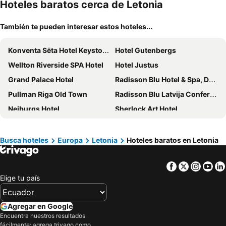
mascotas
miento
Hoteles baratos cerca de Letonia
También te pueden interesar estos hoteles...
Konventa Sēta Hotel Keystone Collection
Hotel Gutenbergs
Wellton Riverside SPA Hotel
Hotel Justus
Grand Palace Hotel
Radisson Blu Hotel & Spa, Daugava Riga
Pullman Riga Old Town
Radisson Blu Latvija Conference & Spa Hotel, Riga
Neiburgs Hotel
Sherlock Art Hotel
Viktorija
Kurshi Hotel & Spa
Wellton Centrum Hotel & SPA
Tallink Hotel Riga
Busca hoteles
Europa
Letonia
Hoteles baratos en Letonia
ibis Riga Centre
St. Peter's Boutique Hotel
Facebook
Twitter
Insta
Yo
Elizabete Design Hotel
Old Riga Boutique Hotel Vecriga
Elige tu país
Hotel Vantis
Parus Boutique Hotel
Boutique Hotel Light House Jurmala
Hotel Melturi
Agregar en Google
Rabbit Hotel
Hotel "Senleja"
Encuentra nuestros resultados
fácilmente: agrega trivago como
Ola Foundation Residence