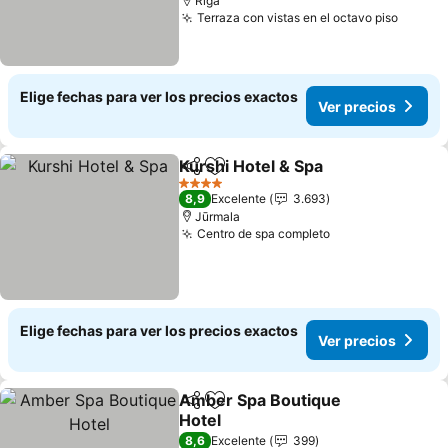
Riga
Terraza con vistas en el octavo piso
Ver pr
Elige fechas para ver los precios exactos
Ver precios
Kurshi Hotel & Spa
Compartir
Agregar a favoritos
Ver pre
4 Estrellas
8,9
Excelente
3.693
Jūrmala
Centro de spa completo
Ver precios
Elige fechas para ver los precios exactos
Ver precios
Amber Spa Boutique
Compartir
Agregar a favoritos
Hotel
Ver precios
8,6
Excelente
399