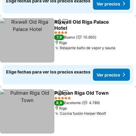
Elige fechas para ver los precios exactos
Ver precios
Rixwell Old Riga Palace
Compartir
Agregar a favoritos
Hotel
Ver precios
4 Estrellas
7,9
Bueno
10.950
Riga
Relajante baño de vapor y sauna
Ver prec
Elige fechas para ver los precios exactos
Ver precios
Pullman Riga Old Town
Compartir
Agregar a favoritos
Ver
5 Estrellas
8,8
Excelente
4.789
Riga
Cocina fusión Harper Woolf
Ver precios