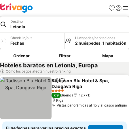
Favoritos
Iniciar 
Me
Destino
Letonia
Check-in/out
Huéspedes/habitaciones
Fechas
2 huéspedes, 1 habitación
Ordenar
Filtrar
Mapa
Hoteles baratos en Letonia, Europa
Cómo los pagos afectan nuestro ranking
Radisson Blu Hotel & Spa,
Compartir
Agregar a favoritos
Daugava Riga
Ver precios
4 Estrellas
7,9
Bueno
12.771
Riga
Vistas panorámicas al río y al casco antiguo
Elige fechas para ver los precios exactos