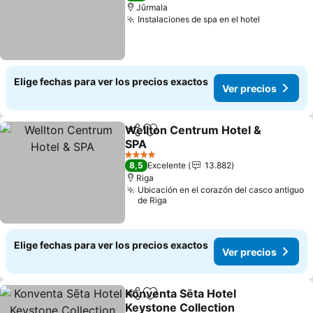
Jūrmala
Instalaciones de spa en el hotel
Ver preci
Elige fechas para ver los precios exactos
Ver precios
Wellton Centrum Hotel &
Compartir
Agregar a favoritos
SPA
Ver precios
4 Estrellas
8,5
Excelente
13.882
Riga
Ubicación en el corazón del casco antiguo
de Riga
Elige fechas para ver los precios exactos
Ver precios
Konventa Sēta Hotel
Compartir
Agregar a favoritos
Keystone Collection