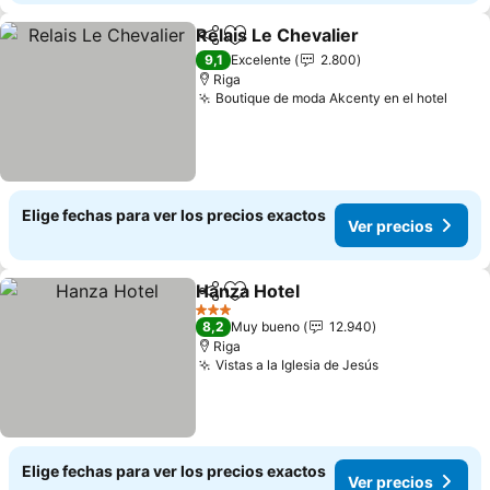
Relais Le Chevalier
Compartir
Agregar a favoritos
Ver pre
9,1
Excelente
2.800
Riga
Boutique de moda Akcenty en el hotel
Ver p
Elige fechas para ver los precios exactos
Ver precios
Hanza Hotel
Compartir
Agregar a favoritos
Ver precios
3 Estrellas
8,2
Muy bueno
12.940
Riga
Vistas a la Iglesia de Jesús
Ver precios
Elige fechas para ver los precios exactos
Ver precios