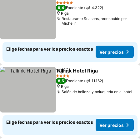
Compartir
Agregar a favoritos
Ver pre
5 Estrellas
9,4
Excelente
4.322
Riga
Restaurante Seasons, reconocido por
Michelin
Elige fechas para ver los precios exactos
Ver precios
Tallink Hotel Riga
Compartir
Agregar a favoritos
Ver preci
4 Estrellas
8,5
Excelente
11.162
Riga
Salón de belleza y peluquería en el hotel
Ver
Elige fechas para ver los precios exactos
Ver precios