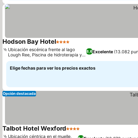
Hodson Bay Hotel
4 Estrellas
Ubicación escénica frente al lago
Excelente
(13.082 pun
8,6
Lough Ree, Piscina de hidroterapia y
centro de ocio
Elige fechas para ver los precios exactos
Opción destacada
Talbot Hotel Wexford
4 Estrellas
Ubicación céntrica en el muelle,