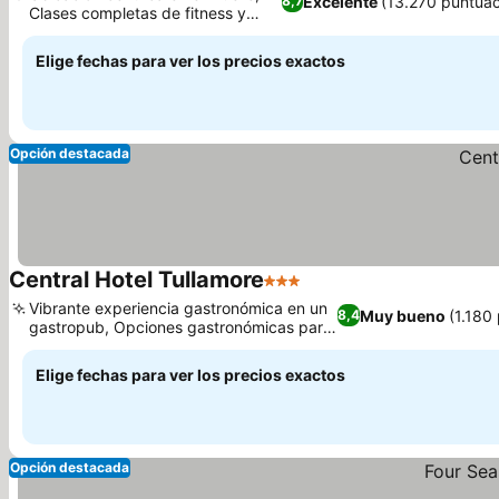
Excelente
(13.270 puntuac
8,7
Clases completas de fitness y
bienestar
Elige fechas para ver los precios exactos
Opción destacada
Central Hotel Tullamore
3 Estrellas
Vibrante experiencia gastronómica en un
Muy bueno
(1.180
8,4
gastropub, Opciones gastronómicas para
toda la familia
Elige fechas para ver los precios exactos
Opción destacada