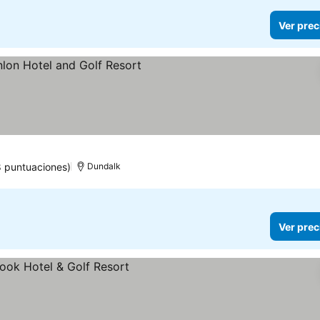
Ver prec
s
8 puntuaciones)
Dundalk
Ver prec