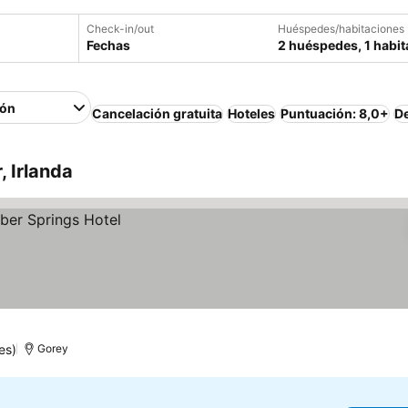
Check-in/out
Huéspedes/habitaciones
Fechas
2 huéspedes, 1 habit
ión
Cancelación gratuita
Hoteles
Puntuación: 8,0+
D
, Irlanda
es)
Gorey