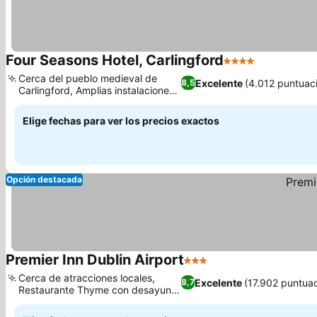
Four Seasons Hotel, Carlingford
4 Estrellas
Cerca del pueblo medieval de
Excelente
(4.012 puntuac
8,5
Carlingford, Amplias instalaciones
de ocio
Elige fechas para ver los precios exactos
Opción destacada
Premier Inn Dublin Airport
3 Estrellas
Cerca de atracciones locales,
Excelente
(17.902 puntua
8,7
Restaurante Thyme con desayuno
ilimitado