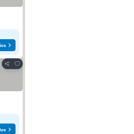
ios
Agregar a favoritos
Compartir
ios