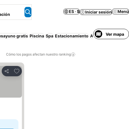
ES · $
Menú
Iniciar sesión
ación
Ver mapa
esayuno gratis
Piscina
Spa
Estacionamiento
Apartamento amue
Cómo los pagos afectan nuestro ranking
Agregar a favoritos
Compartir