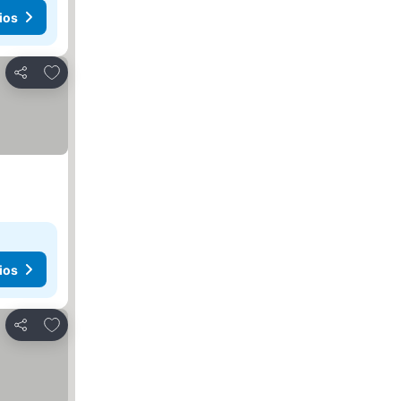
ios
Agregar a favoritos
Compartir
ios
Agregar a favoritos
Compartir