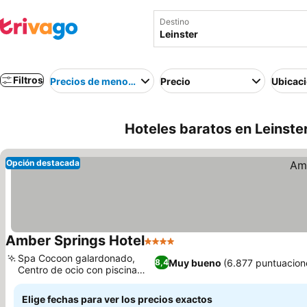
Destino
Filtros
Precios de menor a mayor
Precio
Ubicac
Hoteles baratos en Leinster
Opción destacada
Amber Springs Hotel
4 Estrellas
Spa Cocoon galardonado,
Muy bueno
(6.877 puntuacion
8,4
Centro de ocio con piscina
infantil
Elige fechas para ver los precios exactos