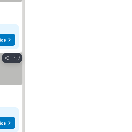
ios
Agregar a favoritos
Compartir
ios