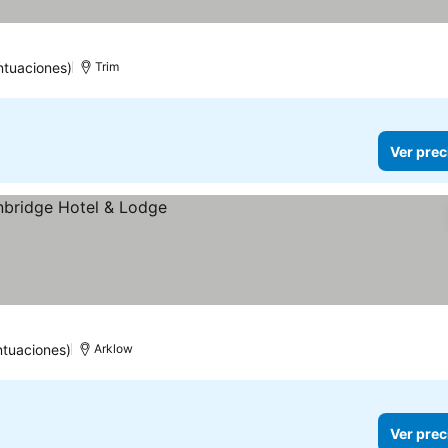
ntuaciones)
Trim
Ver prec
ntuaciones)
Arklow
Ver prec