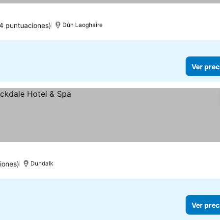
4 puntuaciones)
Dún Laoghaire
Ver prec
iones)
Dundalk
Ver prec