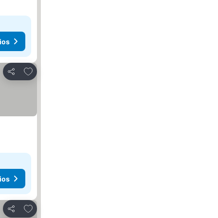
ios
Agregar a favoritos
Compartir
ios
Agregar a favoritos
Compartir