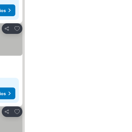
ios
Agregar a favoritos
Compartir
ios
Agregar a favoritos
Compartir