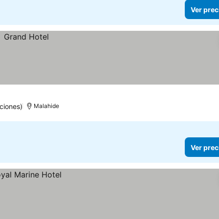
Ver prec
ciones)
Malahide
Ver prec