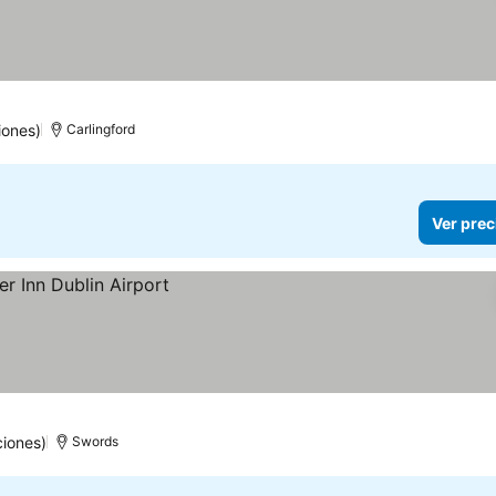
iones)
Carlingford
Ver prec
ciones)
Swords