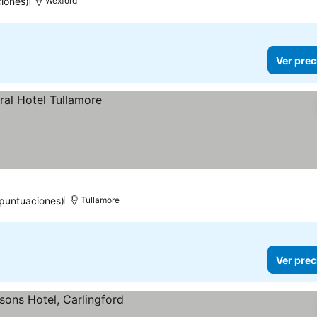
iones)
Wexford
Ver prec
 puntuaciones)
Tullamore
Ver prec