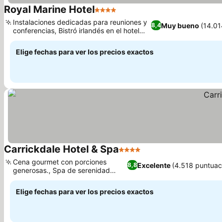
Royal Marine Hotel
4 Estrellas
Instalaciones dedicadas para reuniones y
Muy bueno
(14.01
8,4
conferencias, Bistró irlandés en el hotel
con vistas al puerto
Elige fechas para ver los precios exactos
Carrickdale Hotel & Spa
4 Estrellas
Cena gourmet con porciones
Excelente
(4.518 puntuac
8,8
generosas., Spa de serenidad
galardonado
Elige fechas para ver los precios exactos