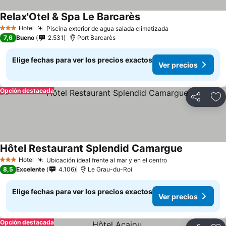
Relax'Otel & Spa Le Barcarès
Hotel
Piscina exterior de agua salada climatizada
3 Estrellas
7,6
Bueno
2.531
Port Barcarès
Elige fechas para ver los precios exactos
Ver precios
Opción destacada
Compartir
Ag
Hôtel Restaurant Splendid Camargue
Hotel
Ubicación ideal frente al mar y en el centro
3 Estrellas
8,5
Excelente
4.106
Le Grau-du-Roi
Elige fechas para ver los precios exactos
Ver precios
Opción destacada