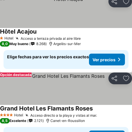
Compartir
Ag
Hôtel Acajou
Hotel
Acceso a terraza privada al aire libre
1 Estrellas
8,0
Muy bueno
8.268
Argelès-sur-Mer
Elige fechas para ver los precios exactos
Ver precios
Opción destacada
Compartir
Ag
Grand Hotel Les Flamants Roses
Hotel
Acceso directo a la playa y vistas al mar.
4 Estrellas
8,5
Excelente
2.121
Canet-en-Roussillon