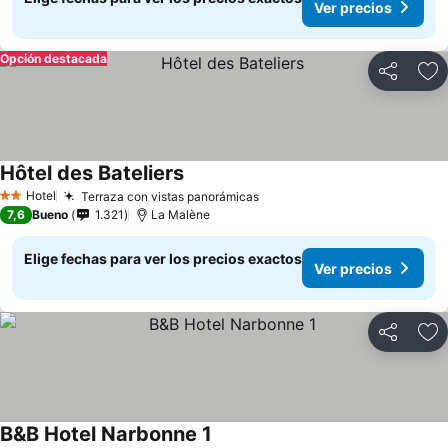
Ver precios
Opción destacada
Compartir
Ag
Hôtel des Bateliers
Hotel
Terraza con vistas panorámicas
2 Estrellas
7,6
Bueno
1.321
La Malène
Elige fechas para ver los precios exactos
Ver precios
Compartir
Ag
B&B Hotel Narbonne 1