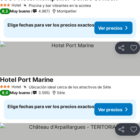
Hotel
Piscina y bar vibrantes en la azotea
3 Estrellas
8,2
Muy bueno
4.967
Montpellier
Elige fechas para ver los precios exactos
Ver precios
Compartir
Ag
Hotel Port Marine
Hotel
Ubicación ideal cerca de los atractivos de Sète
3 Estrellas
8,0
Muy bueno
3.595
Sète
Elige fechas para ver los precios exactos
Ver precios
Compartir
Ag