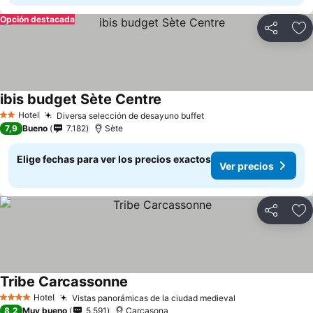
Opción destacada
Compartir
Ag
ibis budget Sète Centre
Hotel
Diversa selección de desayuno buffet
2 Estrellas
7,9
Bueno
7.182
Sète
Elige fechas para ver los precios exactos
Ver precios
Compartir
Ag
Tribe Carcassonne
Hotel
Vistas panorámicas de la ciudad medieval
4 Estrellas
8,2
Muy bueno
5.591
Carcasona