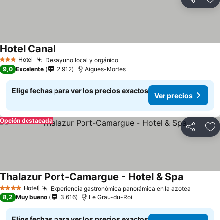
Compartir
Ag
Hotel Canal
Hotel
Desayuno local y orgánico
3 Estrellas
9,0
Excelente
2.912
Aigues-Mortes
Elige fechas para ver los precios exactos
Ver precios
Opción destacada
Compartir
Ag
Thalazur Port-Camargue - Hotel & Spa
Hotel
Experiencia gastronómica panorámica en la azotea
4 Estrellas
8,2
Muy bueno
3.616
Le Grau-du-Roi
Elige fechas para ver los precios exactos