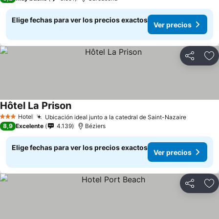
Elige fechas para ver los precios exactos
Ver precios
Compartir
Ag
Hôtel La Prison
Hotel
Ubicación ideal junto a la catedral de Saint-Nazaire
3 Estrellas
8,9
Excelente
4.139
Béziers
Elige fechas para ver los precios exactos
Ver precios
Compartir
Ag