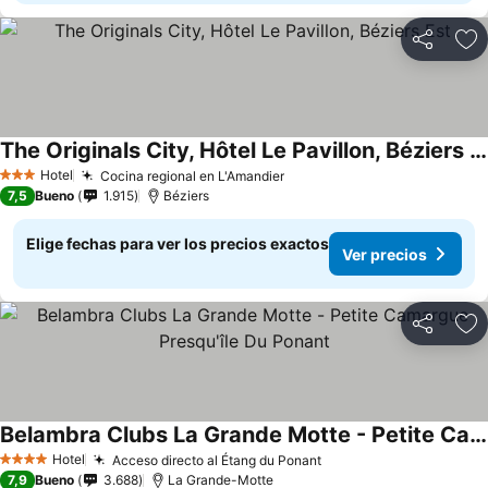
Compartir
Ag
The Originals City, Hôtel Le Pavillon, Béziers Est
Hotel
Cocina regional en L'Amandier
3 Estrellas
7,5
Bueno
1.915
Béziers
Elige fechas para ver los precios exactos
Ver precios
Compartir
Ag
Belambra Clubs La Grande Motte - Petite Camargue Presqu'île Du Ponant
Hotel
Acceso directo al Étang du Ponant
4 Estrellas
7,9
Bueno
3.688
La Grande-Motte