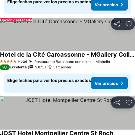
Elige fechas para ver los precios exactos
Ver precios
Opción destacada
Compartir
Ag
Hotel de la Cité Carcassonne - MGallery Collection
Hotel
Restaurante Barbacane con estrella Michelin
5 Estrellas
9,1
Excelente
5.873
Carcasona
Elige fechas para ver los precios exactos
Ver precios
Compartir
Ag
JOST Hotel Montpellier Centre St Roch