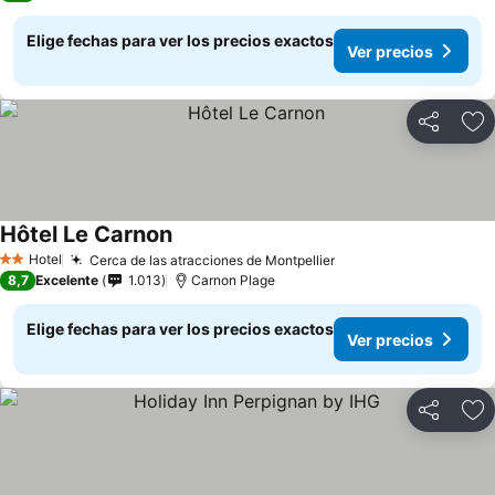
Elige fechas para ver los precios exactos
Ver precios
Compartir
Ag
Hôtel Le Carnon
Hotel
Cerca de las atracciones de Montpellier
2 Estrellas
8,7
Excelente
1.013
Carnon Plage
Elige fechas para ver los precios exactos
Ver precios
Compartir
Ag