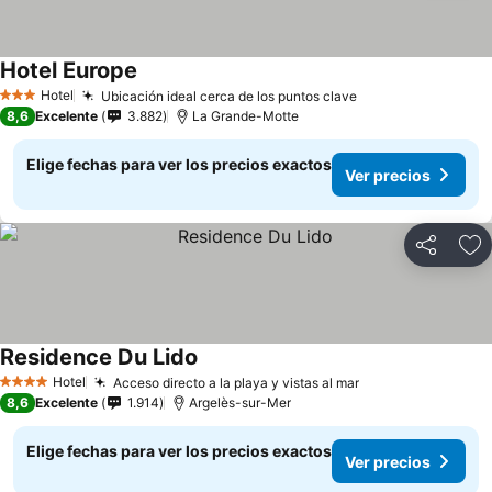
Hotel Europe
Hotel
Ubicación ideal cerca de los puntos clave
3 Estrellas
8,6
Excelente
3.882
La Grande-Motte
Elige fechas para ver los precios exactos
Ver precios
Compartir
Ag
Residence Du Lido
Hotel
Acceso directo a la playa y vistas al mar
4 Estrellas
8,6
Excelente
1.914
Argelès-sur-Mer
Elige fechas para ver los precios exactos
Ver precios