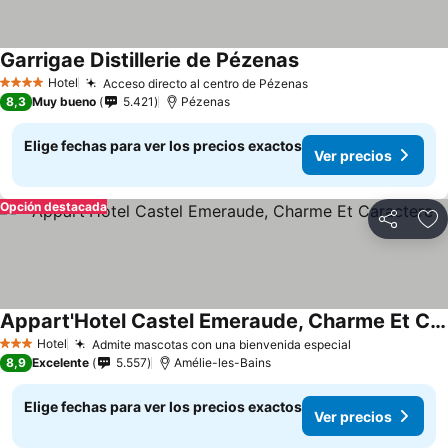
Garrigae Distillerie de Pézenas
Hotel
Acceso directo al centro de Pézenas
4 Estrellas
8,3
Muy bueno
5.421
Pézenas
Elige fechas para ver los precios exactos
Ver precios
Opción destacada
Compartir
Ag
Appart'Hotel Castel Emeraude, Charme Et Caractere
Hotel
Admite mascotas con una bienvenida especial
3 Estrellas
8,9
Excelente
5.557
Amélie-les-Bains
Elige fechas para ver los precios exactos
Ver precios