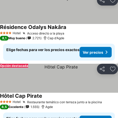
Compartir
Ag
Résidence Odalys Nakâra
Hotel
Acceso directo a la playa
4 Estrellas
8,1
Muy bueno
2.721
Cap d'Agde
Elige fechas para ver los precios exactos
Ver precios
Opción destacada
Compartir
Ag
Hôtel Cap Pirate
Hotel
Restaurante temático con terraza junto a la piscina
4 Estrellas
8,5
Excelente
1.555
Agde