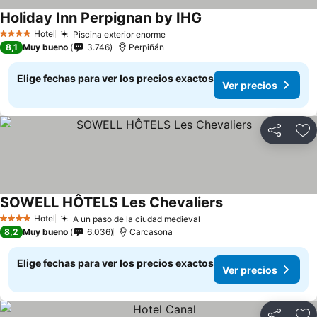
Holiday Inn Perpignan by IHG
Hotel
Piscina exterior enorme
4 Estrellas
8,1
Muy bueno
3.746
Perpiñán
Elige fechas para ver los precios exactos
Ver precios
Compartir
Ag
SOWELL HÔTELS Les Chevaliers
Hotel
A un paso de la ciudad medieval
4 Estrellas
8,2
Muy bueno
6.036
Carcasona
Elige fechas para ver los precios exactos
Ver precios