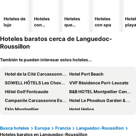
Hoteles de
Hoteles
Hoteles
Hoteles
Hotel
lujo
con
que
con spa
play
piscina
aceptan
mascotas
Hoteles baratos cerca de Languedoc-
Roussillon
También te pueden interesar estos hoteles...
Hotel de la Cité Carcassonne - MGallery Collection
Hotel Port Beach
SOWELL HÔTELS Les Chevaliers
VVF Résidence Port-Leucate
Hôtel Golf Fontcaude
B&B HOTEL Montpellier Centre Le Millénaire
Campanile Carcassonne Est - La Cité
Hotel Le Phoebus Garden & Spa
Eklo Montpellier
Hotel Helios
Hôtel & Spa Les Mouettes
ibis budget Montpellier Sud Près d'Arènes
Novotel Suites Perpignan Centre
Hotel Les Dunes
Busca hoteles
Europa
Francia
Languedoc-Roussillon
Hoteles baratos en Languedoc-Roussillon
The Originals City Hotel Hippocampe Sète Balaruc
B&B HOTEL Nîmes Caissargues