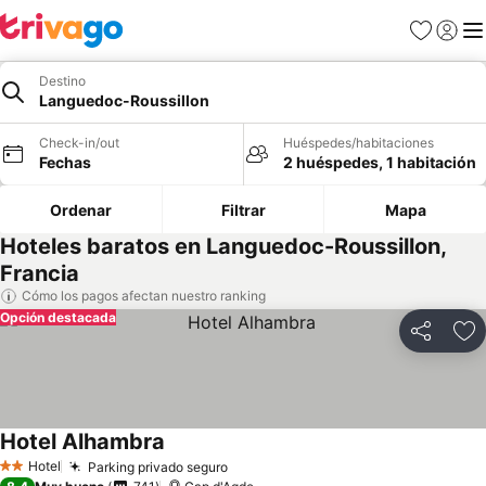
Favoritos
Iniciar 
Me
Destino
Languedoc-Roussillon
Check-in/out
Huéspedes/habitaciones
Fechas
2 huéspedes, 1 habitación
Ordenar
Filtrar
Mapa
Hoteles baratos en Languedoc-Roussillon,
Francia
Cómo los pagos afectan nuestro ranking
Opción destacada
Compartir
Ag
Hotel Alhambra
Hotel
Parking privado seguro
2 Estrellas