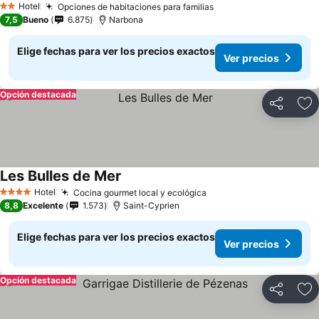
Hotel
Opciones de habitaciones para familias
2 Estrellas
7,5
Bueno
6.875
Narbona
Elige fechas para ver los precios exactos
Ver precios
Opción destacada
Compartir
Ag
Les Bulles de Mer
Hotel
Cocina gourmet local y ecológica
4 Estrellas
8,8
Excelente
1.573
Saint-Cyprien
Elige fechas para ver los precios exactos
Ver precios
Opción destacada
Compartir
Ag