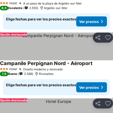
Hotel
A un paso de la playa de Argelès-sur-Mer
3 Estrellas
8,5
Excelente
2.555
Argelès-sur-Mer
Elige fechas para ver los precios exactos
Ver precios
Opción destacada
Compartir
Ag
Campanile Perpignan Nord - Aéroport
Hotel
Diseño moderno y renovado
3 Estrellas
7,8
Bueno
3.588
Rivesaltes
Elige fechas para ver los precios exactos
Ver precios
Opción destacada
Compartir
Ag