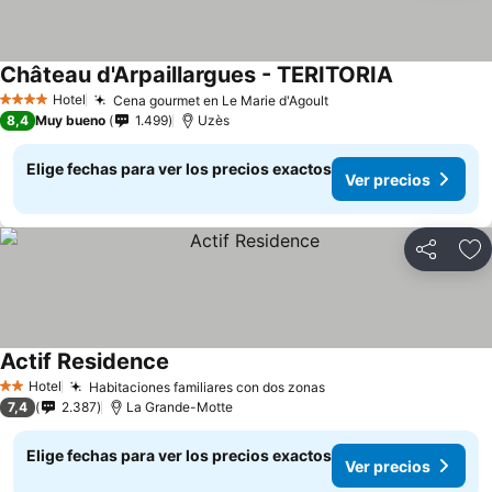
Château d'Arpaillargues - TERITORIA
Hotel
Cena gourmet en Le Marie d'Agoult
4 Estrellas
8,4
Muy bueno
1.499
Uzès
Elige fechas para ver los precios exactos
Ver precios
Compartir
Ag
Actif Residence
Hotel
Habitaciones familiares con dos zonas
2 Estrellas
7,4
2.387
La Grande-Motte
Elige fechas para ver los precios exactos
Ver precios