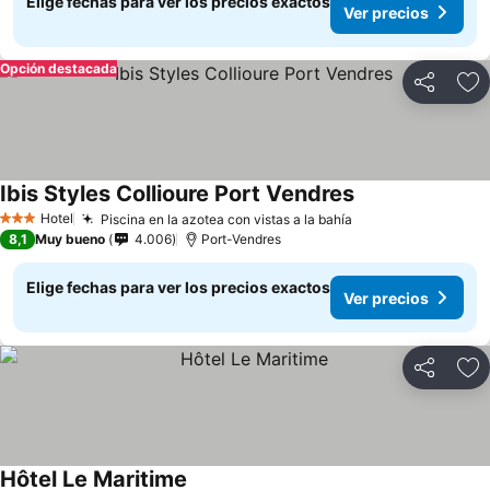
Elige fechas para ver los precios exactos
Ver precios
Opción destacada
Compartir
Ag
Ibis Styles Collioure Port Vendres
Hotel
Piscina en la azotea con vistas a la bahía
3 Estrellas
8,1
Muy bueno
4.006
Port-Vendres
Elige fechas para ver los precios exactos
Ver precios
Compartir
Ag
Hôtel Le Maritime