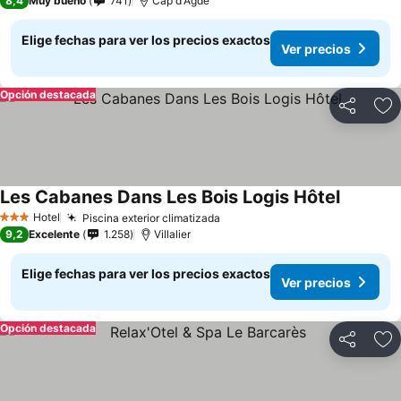
8,4
Muy bueno
741
Cap d'Agde
Elige fechas para ver los precios exactos
Ver precios
Opción destacada
Compartir
Ag
Les Cabanes Dans Les Bois Logis Hôtel
Hotel
Piscina exterior climatizada
3 Estrellas
9,2
Excelente
1.258
Villalier
Elige fechas para ver los precios exactos
Ver precios
Opción destacada
Compartir
Ag