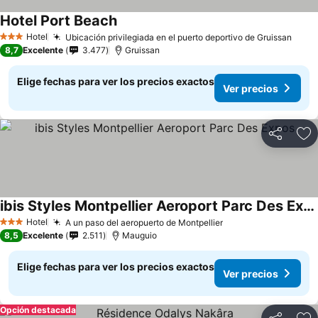
Hotel Port Beach
Hotel
Ubicación privilegiada en el puerto deportivo de Gruissan
3 Estrellas
8,7
Excelente
3.477
Gruissan
Elige fechas para ver los precios exactos
Ver precios
Compartir
Ag
ibis Styles Montpellier Aeroport Parc Des Expos
Hotel
A un paso del aeropuerto de Montpellier
3 Estrellas
8,5
Excelente
2.511
Mauguio
Elige fechas para ver los precios exactos
Ver precios
Opción destacada