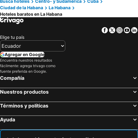
Busca hoteles
Centro- y Sudamérica
Cuba
Ciudad de la Habana
La Habana
Hoteles baratos en La Habana
Facebook
Twitter
Insta
Yo
Elige tu país
Agregar en Google
Encuentra nuestros resultados
fácilmente: agrega trivago como
fuente preferida en Google.
Compañía
Nuestros productos
Términos y políticas
Ayuda