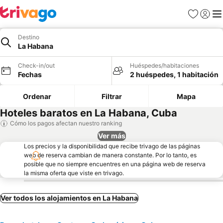
Favoritos
Iniciar 
Me
Destino
La Habana
Check-in/out
Huéspedes/habitaciones
Fechas
2 huéspedes, 1 habitación
Ordenar
Filtrar
Mapa
Hoteles baratos en La Habana, Cuba
Cómo los pagos afectan nuestro ranking
Ver más
Los precios y la disponibilidad que recibe trivago de las páginas
web de reserva cambian de manera constante. Por lo tanto, es
posible que no siempre encuentres en una página web de reserva
la misma oferta que viste en trivago.
Ver todos los alojamientos en La Habana