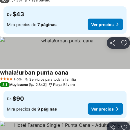
6,6
38
Playa Bávaro
$43
De
Mira precios de
7 páginas
Ver precios
Compartir
Ag
whala!urban punta cana
Hotel
Servicios para toda la familia
4 Estrellas
8,1
Muy bueno
2.843
Playa Bávaro
$90
De
Mira precios de
9 páginas
Ver precios