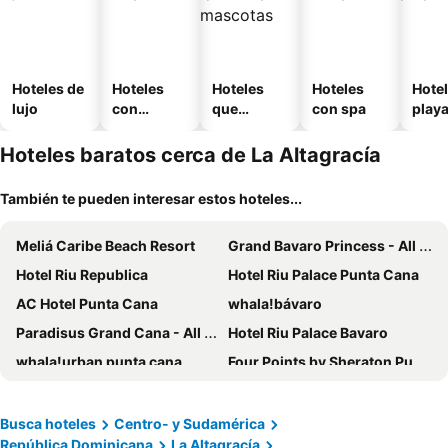
Hoteles de
Hoteles
Hoteles
Hoteles
Hotel
lujo
con
que
con spa
play
piscina
aceptan
mascotas
Hoteles baratos cerca de La Altagracía
También te pueden interesar estos hoteles...
Meliá Caribe Beach Resort
Grand Bavaro Princess - All Inclusive
Hotel Riu Republica
Hotel Riu Palace Punta Cana
AC Hotel Punta Cana
whala!bávaro
Paradisus Grand Cana - All Suites
Hotel Riu Palace Bavaro
whala!urban punta cana
Four Points by Sheraton Puntacana
Checkin El Cortecito Beach
Los Corales Beach Village
Excellence Punta Cana
Reserva Real By Harper
Busca hoteles
Centro- y Sudamérica
República Dominicana
La Altagracía