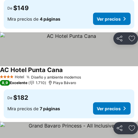
$149
De
Mira precios de
4 páginas
Ver precios
Compartir
Ag
AC Hotel Punta Cana
Hotel
Diseño y ambiente modernos
4 Estrellas
8,9
Excelente
1.710
Playa Bávaro
$182
De
Mira precios de
7 páginas
Ver precios
Compartir
Ag