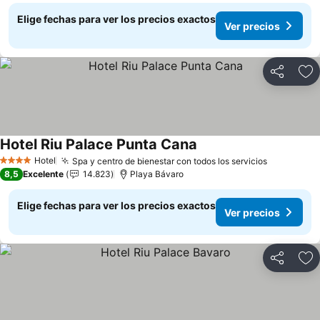
Elige fechas para ver los precios exactos
Ver precios
Compartir
Ag
Hotel Riu Palace Punta Cana
Hotel
Spa y centro de bienestar con todos los servicios
4 Estrellas
8,5
Excelente
14.823
Playa Bávaro
Elige fechas para ver los precios exactos
Ver precios
Compartir
Ag