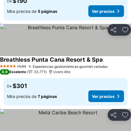
$190
De
Mira precios de
5 páginas
Ver precios
Compartir
Ag
Breathless Punta Cana Resort & Spa
Hotel
Experiencias gastronómicas gourmet variadas
5 Estrellas
8,9
Excelente
33.771
Uvero Alto
$301
De
Mira precios de
7 páginas
Ver precios
Compartir
Ag