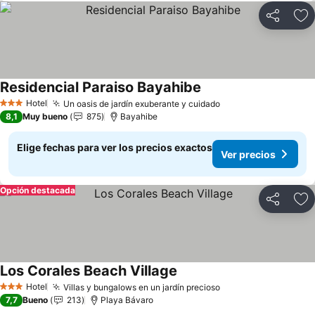
Compartir
Ag
Residencial Paraiso Bayahibe
Hotel
Un oasis de jardín exuberante y cuidado
3 Estrellas
8,1
Muy bueno
875
Bayahibe
Elige fechas para ver los precios exactos
Ver precios
Opción destacada
Compartir
Ag
Los Corales Beach Village
Hotel
Villas y bungalows en un jardín precioso
3 Estrellas
7,7
Bueno
213
Playa Bávaro