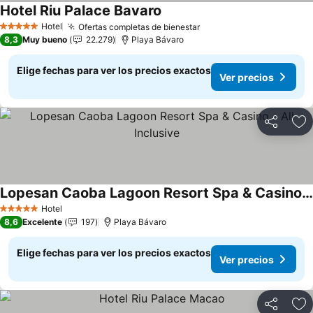
Hotel Riu Palace Bavaro
Hotel
Ofertas completas de bienestar
5 Estrellas
8,3
Muy bueno
22.279
Playa Bávaro
Elige fechas para ver los precios exactos
Ver precios
Compartir
Ag
Lopesan Caoba Lagoon Resort Spa & Casino - All Inclusive
Hotel
5 Estrellas
8,6
Excelente
197
Playa Bávaro
Elige fechas para ver los precios exactos
Ver precios
Compartir
Ag