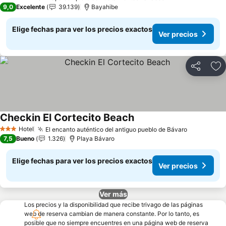
4 Estrellas
9,0
Excelente
39.139
Bayahibe
Elige fechas para ver los precios exactos
Ver precios
Compartir
Ag
Checkin El Cortecito Beach
Hotel
El encanto auténtico del antiguo pueblo de Bávaro
3 Estrellas
7,5
Bueno
1.326
Playa Bávaro
Elige fechas para ver los precios exactos
Ver precios
Ver más
Los precios y la disponibilidad que recibe trivago de las páginas
web de reserva cambian de manera constante. Por lo tanto, es
posible que no siempre encuentres en una página web de reserva