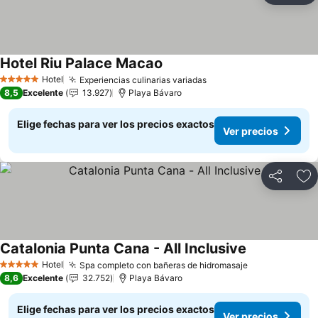
Hotel Riu Palace Macao
Hotel
Experiencias culinarias variadas
5 Estrellas
8,5
Excelente
13.927
Playa Bávaro
Elige fechas para ver los precios exactos
Ver precios
Compartir
Ag
Catalonia Punta Cana - All Inclusive
Hotel
Spa completo con bañeras de hidromasaje
5 Estrellas
8,6
Excelente
32.752
Playa Bávaro
Elige fechas para ver los precios exactos
Ver precios