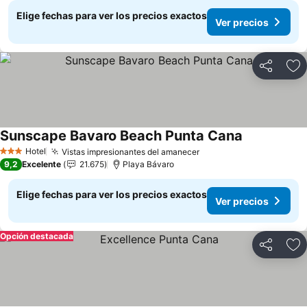
Elige fechas para ver los precios exactos
Ver precios
Compartir
Ag
Sunscape Bavaro Beach Punta Cana
Hotel
Vistas impresionantes del amanecer
3 Estrellas
9,2
Excelente
21.675
Playa Bávaro
Elige fechas para ver los precios exactos
Ver precios
Opción destacada
Compartir
Ag