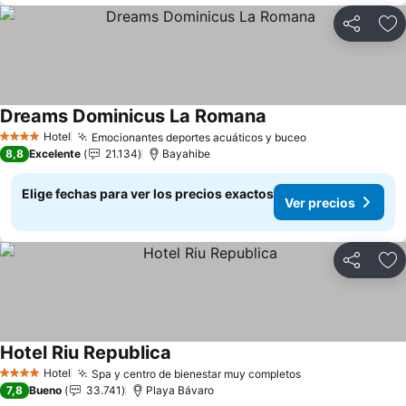
Compartir
Ag
Dreams Dominicus La Romana
Hotel
Emocionantes deportes acuáticos y buceo
4 Estrellas
8,8
Excelente
21.134
Bayahibe
Elige fechas para ver los precios exactos
Ver precios
Compartir
Ag
Hotel Riu Republica
Hotel
Spa y centro de bienestar muy completos
4 Estrellas
7,8
Bueno
33.741
Playa Bávaro