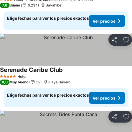
4 Estrellas
7,8
Bueno
9.234
Bayahibe
Elige fechas para ver los precios exactos
Ver precios
Compartir
Ag
Serenade Caribe Club
Hotel
5 Estrellas
8,0
Muy bueno
59
Playa Bávaro
Elige fechas para ver los precios exactos
Ver precios
Compartir
Ag