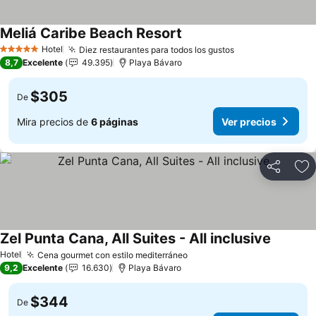
Meliá Caribe Beach Resort
Hotel
Diez restaurantes para todos los gustos
5 Estrellas
8,7
Excelente
49.395
Playa Bávaro
$305
De
Mira precios de
6 páginas
Ver precios
Compartir
Ag
Zel Punta Cana, All Suites - All inclusive
Hotel
Cena gourmet con estilo mediterráneo
9,2
Excelente
16.630
Playa Bávaro
$344
De