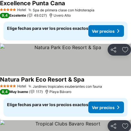
Excellence Punta Cana
Hotel
Spa de primera clase con hidroterapia
5 Estrellas
9,4
Excelente
49.027
Uvero Alto
Elige fechas para ver los precios exactos
Ver precios
Compartir
Ag
Natura Park Eco Resort & Spa
Hotel
Jardines tropicales exuberantes con fauna
5 Estrellas
8,4
Muy bueno
117
Playa Bávaro
Elige fechas para ver los precios exactos
Ver precios
Compartir
Ag