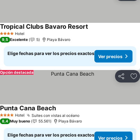
Tropical Clubs Bavaro Resort
Hotel
4 Estrellas
9,5
Excelente
5
Playa Bávaro
Elige fechas para ver los precios exactos
Ver precios
Opción destacada
Compartir
Ag
Punta Cana Beach
Hotel
Suites con vistas al océano
4 Estrellas
8,4
Muy bueno
55.561
Playa Bávaro
Elige fechas para ver los precios exactos
Ver precios