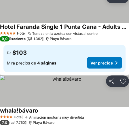
Compartir
Ag
Hotel Faranda Single 1 Punta Cana - Adults Only
Hotel
Terraza en la azotea con vistas al centro
5 Estrellas
9,0
Excelente
1.392
Playa Bávaro
$103
De
Mira precios de
4 páginas
Ver precios
Compartir
Ag
whala!bávaro
Hotel
Animación nocturna muy divertida
4 Estrellas
7,0
7.750
Playa Bávaro