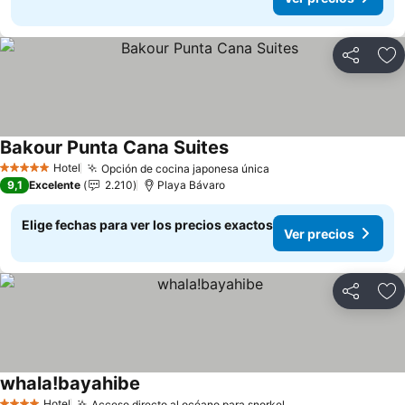
Compartir
Ag
Bakour Punta Cana Suites
Hotel
Opción de cocina japonesa única
5 Estrellas
9,1
Excelente
2.210
Playa Bávaro
Elige fechas para ver los precios exactos
Ver precios
Compartir
Ag
whala!bayahibe
Hotel
Acceso directo al océano para snorkel