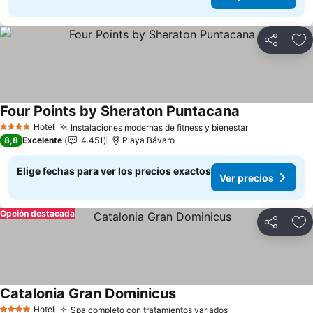
Compartir
Ag
Four Points by Sheraton Puntacana
Hotel
Instalaciones modernas de fitness y bienestar
4 Estrellas
8,8
Excelente
4.451
Playa Bávaro
Elige fechas para ver los precios exactos
Ver precios
Opción destacada
Compartir
Ag
Catalonia Gran Dominicus
Hotel
Spa completo con tratamientos variados