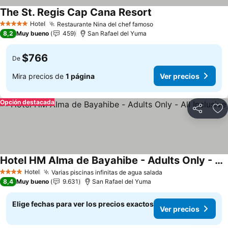
The St. Regis Cap Cana Resort
Hotel
Restaurante Nina del chef famoso
5 Estrellas
8,2
Muy bueno
459
San Rafael del Yuma
$766
De
Mira precios de
1 página
Ver precios
Opción destacada
Compartir
Ag
Hotel HM Alma de Bayahibe - Adults Only - All Inclusive
Hotel
Varias piscinas infinitas de agua salada
4 Estrellas
8,4
Muy bueno
9.631
San Rafael del Yuma
Elige fechas para ver los precios exactos
Ver precios