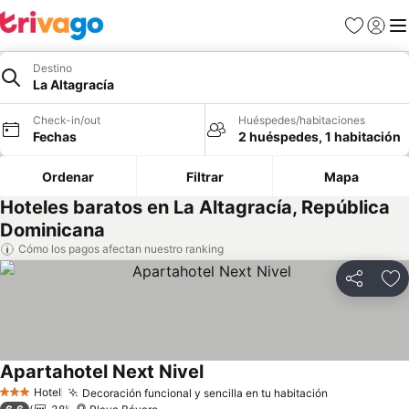
Favoritos
Iniciar 
Me
Destino
La Altagracía
Check-in/out
Huéspedes/habitaciones
Fechas
2 huéspedes, 1 habitación
Ordenar
Filtrar
Mapa
Hoteles baratos en La Altagracía, República
Dominicana
Cómo los pagos afectan nuestro ranking
Compartir
Ag
Apartahotel Next Nivel
Hotel
Decoración funcional y sencilla en tu habitación
3 Estrellas