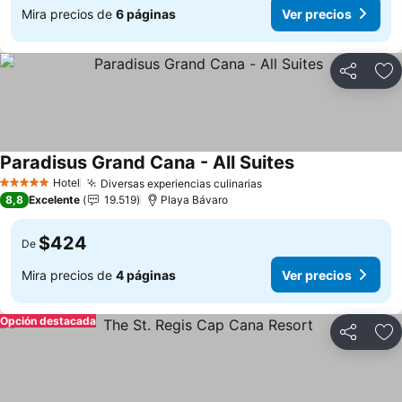
Mira precios de
6 páginas
Ver precios
Compartir
Ag
Paradisus Grand Cana - All Suites
Hotel
Diversas experiencias culinarias
5 Estrellas
8,8
Excelente
19.519
Playa Bávaro
$424
De
Mira precios de
4 páginas
Ver precios
Opción destacada
Compartir
Ag