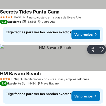
Secrets Tides Punta Cana
Hotel
Paraíso costero en la playa de Uvero Alto
5 Estrellas
9,2
Excelente
3.669
Uvero Alto
Elige fechas para ver los precios exactos
Ver precios
Compartir
Ag
HM Bavaro Beach
Hotel
Habitaciones con vista al mar y amplios balcones.
4 Estrellas
8,6
Excelente
1.949
Playa Bávaro
Elige fechas para ver los precios exactos
Ver precios