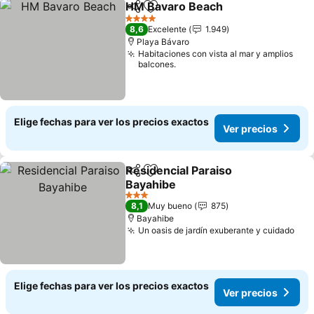
HM Bavaro Beach
Compartir
Agregar a favoritos
4 Estrellas
8,6
Excelente
1.949
Playa Bávaro
Habitaciones con vista al mar y amplios
balcones.
Elige fechas para ver los precios exactos
Ver precios
Residencial Paraiso
Compartir
Agregar a favoritos
Bayahibe
3 Estrellas
8,1
Muy bueno
875
Bayahibe
Un oasis de jardín exuberante y cuidado
Elige fechas para ver los precios exactos
Ver precios