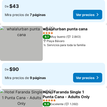
$43
De
Mira precios de
7 páginas
Ver precios
whala!urban punta cana
Compartir
Agregar a favoritos
4 Estrellas
8,1
Muy bueno
2.843
Playa Bávaro
Servicios para toda la familia
$90
De
Mira precios de
9 páginas
Ver precios
Hotel Faranda Single 1
Compartir
Agregar a favoritos
Punta Cana - Adults Only
5 Estrellas
9,0
Excelente
1.392