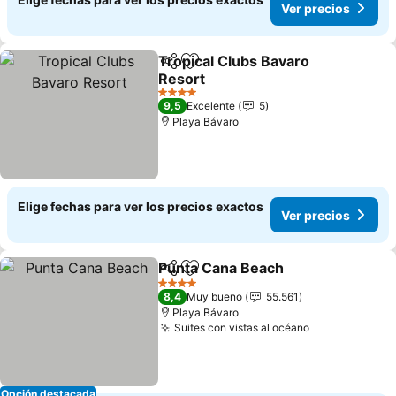
Ver precios
Tropical Clubs Bavaro
Compartir
Agregar a favoritos
Resort
4 Estrellas
9,5
Excelente
5
Playa Bávaro
Elige fechas para ver los precios exactos
Ver precios
Punta Cana Beach
Compartir
Agregar a favoritos
4 Estrellas
8,4
Muy bueno
55.561
Playa Bávaro
Suites con vistas al océano
Opción destacada