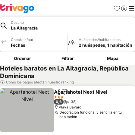
Favoritos
Iniciar 
Me
Destino
La Altagracía
Check-in/out
Huéspedes/habitaciones
Fechas
2 huéspedes, 1 habitación
Ordenar
Filtrar
Mapa
Hoteles baratos en La Altagracía, República
Dominicana
Cómo los pagos afectan nuestro ranking
Apartahotel Next Nivel
Compartir
Agregar a favoritos
3 Estrellas
6,6
38
Playa Bávaro
Decoración funcional y sencilla en tu
habitación