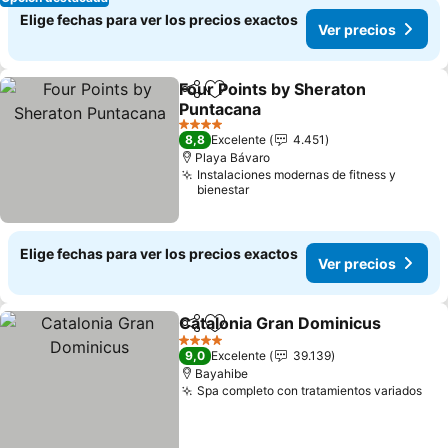
Elige fechas para ver los precios exactos
Ver precios
Four Points by Sheraton
Compartir
Agregar a favoritos
Puntacana
4 Estrellas
8,8
Excelente
4.451
Playa Bávaro
Instalaciones modernas de fitness y
bienestar
Elige fechas para ver los precios exactos
Ver precios
Catalonia Gran Dominicus
Compartir
Agregar a favoritos
4 Estrellas
9,0
Excelente
39.139
Bayahibe
Spa completo con tratamientos variados