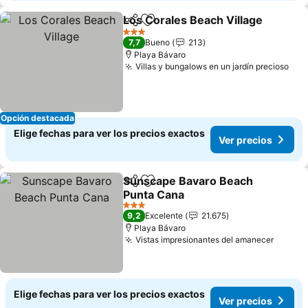
Los Corales Beach Village
Compartir
Agregar a favoritos
3 Estrellas
7,7
Bueno
213
Playa Bávaro
Villas y bungalows en un jardín precioso
Opción destacada
Elige fechas para ver los precios exactos
Ver precios
Sunscape Bavaro Beach
Compartir
Agregar a favoritos
Punta Cana
3 Estrellas
9,2
Excelente
21.675
Playa Bávaro
Vistas impresionantes del amanecer
Elige fechas para ver los precios exactos
Ver precios