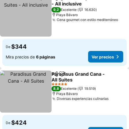
Compartir
Agregar a favoritos
- All inclusive
9,2
Excelente
16.630
Playa Bávaro
Cena gourmet con estilo mediterráneo
$344
De
Mira precios de
6 páginas
Ver precios
Paradisus Grand Cana -
Compartir
Agregar a favoritos
All Suites
5 Estrellas
8,8
Excelente
19.519
Playa Bávaro
Diversas experiencias culinarias
$424
De