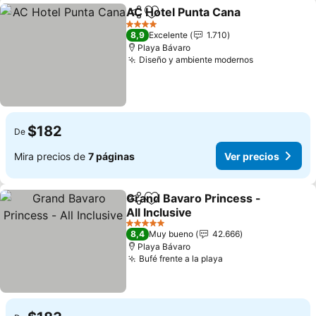
AC Hotel Punta Cana
Compartir
Agregar a favoritos
4 Estrellas
8,9
Excelente
1.710
Playa Bávaro
Diseño y ambiente modernos
$182
De
Mira precios de
7 páginas
Ver precios
Grand Bavaro Princess -
Compartir
Agregar a favoritos
All Inclusive
5 Estrellas
8,4
Muy bueno
42.666
Playa Bávaro
Bufé frente a la playa