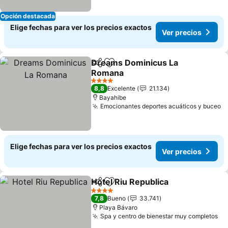
Opción destacada
Elige fechas para ver los precios exactos
Ver precios
Dreams Dominicus La
Compartir
Agregar a favoritos
Romana
4 Estrellas
8,8
Excelente
21.134
Bayahibe
Emocionantes deportes acuáticos y buceo
Elige fechas para ver los precios exactos
Ver precios
Hotel Riu Republica
Compartir
Agregar a favoritos
4 Estrellas
7,8
Bueno
33.741
Playa Bávaro
Spa y centro de bienestar muy completos