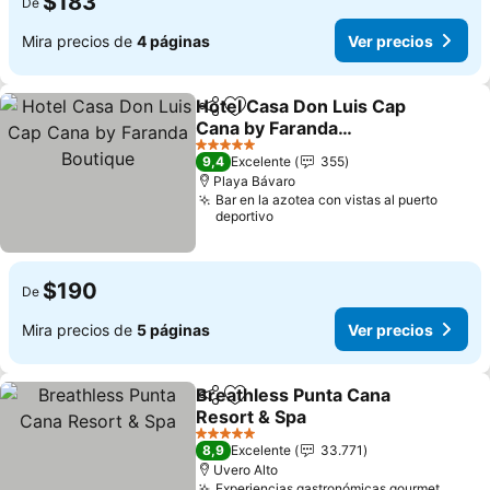
$183
De
Mira precios de
4 páginas
Ver precios
Hotel Casa Don Luis Cap
Compartir
Agregar a favoritos
Cana by Faranda
Boutique
5 Estrellas
9,4
Excelente
355
Playa Bávaro
Bar en la azotea con vistas al puerto
deportivo
$190
De
Mira precios de
5 páginas
Ver precios
Breathless Punta Cana
Compartir
Agregar a favoritos
Resort & Spa
5 Estrellas
8,9
Excelente
33.771
Uvero Alto
Experiencias gastronómicas gourmet