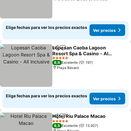
Elige fechas para ver los precios exactos
Ver precios
Lopesan Caoba Lagoon
Compartir
Agregar a favoritos
Resort Spa & Casino - All
Inclusive
5 Estrellas
8,6
Excelente
197
Playa Bávaro
Elige fechas para ver los precios exactos
Ver precios
Hotel Riu Palace Macao
Compartir
Agregar a favoritos
5 Estrellas
8,5
Excelente
13.927
Playa Bávaro