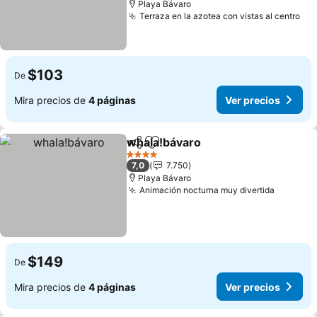
Playa Bávaro
Terraza en la azotea con vistas al centro
$103
De
Mira precios de
4 páginas
Ver precios
whala!bávaro
Compartir
Agregar a favoritos
4 Estrellas
7,0
7.750
Playa Bávaro
Animación nocturna muy divertida
$149
De
Mira precios de
4 páginas
Ver precios