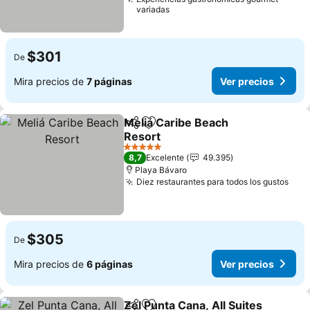
variadas
$301
De
Mira precios de
7 páginas
Ver precios
Meliá Caribe Beach
Compartir
Agregar a favoritos
Resort
5 Estrellas
8,7
Excelente
49.395
Playa Bávaro
Diez restaurantes para todos los gustos
$305
De
Mira precios de
6 páginas
Ver precios
Zel Punta Cana, All Suites