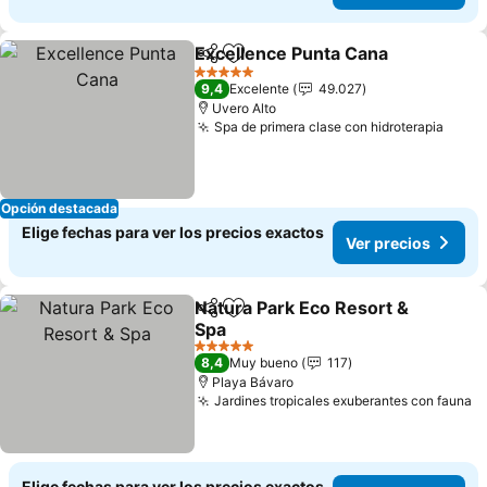
Excellence Punta Cana
Compartir
Agregar a favoritos
5 Estrellas
9,4
Excelente
49.027
Uvero Alto
Spa de primera clase con hidroterapia
Opción destacada
Elige fechas para ver los precios exactos
Ver precios
Natura Park Eco Resort &
Compartir
Agregar a favoritos
Spa
5 Estrellas
8,4
Muy bueno
117
Playa Bávaro
Jardines tropicales exuberantes con fauna
Elige fechas para ver los precios exactos