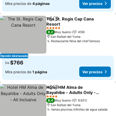
Mira precios de
4 páginas
Ver precios
The St. Regis Cap Cana
Compartir
Agregar a favoritos
Resort
5 Estrellas
8,2
Muy bueno
459
San Rafael del Yuma
Restaurante Nina del chef famoso
Opción destacada
$766
De
Mira precios de
1 página
Ver precios
Hotel HM Alma de
Compartir
Agregar a favoritos
Bayahibe - Adults Only -
All Inclusive
4 Estrellas
8,4
Muy bueno
9.631
San Rafael del Yuma
Varias piscinas infinitas de agua salada