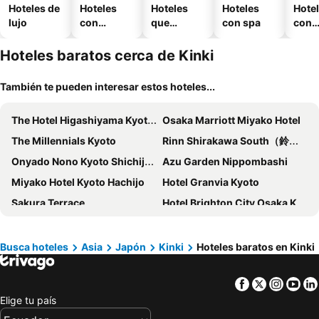
Hoteles de
Hoteles
Hoteles
Hoteles
Hote
lujo
con
que
con spa
con
piscina
aceptan
esta
mascotas
mien
Hoteles baratos cerca de Kinki
También te pueden interesar estos hoteles...
The Hotel Higashiyama Kyoto Tokyu
Osaka Marriott Miyako Hotel
The Millennials Kyoto
Rinn Shirakawa South（鈴ホテル 白川南）
Onyado Nono Kyoto Shichijo Natural Hot Spring
Azu Garden Nippombashi
Miyako Hotel Kyoto Hachijo
Hotel Granvia Kyoto
Sakura Terrace
Hotel Brighton City Osaka Kitahama
The Westin Osaka
Toyoko Inn Osaka Umeda Nakatsu No.2
Hotel Vista Osaka Namba
Nesta Resort Kobe
Busca hoteles
Asia
Japón
Kinki
Hoteles baratos en Kinki
Suzuka Circuit Hotel
Grand Mercure Lake Biwa Resort & Spa
Facebook
Twitter
Insta
Yo
Hoshinoya Kyoto
Spa World HOTEL&RESORT
Elige tu país
OMO Kansai Airport by Hoshino Resorts
Hotel Universal Port Vita