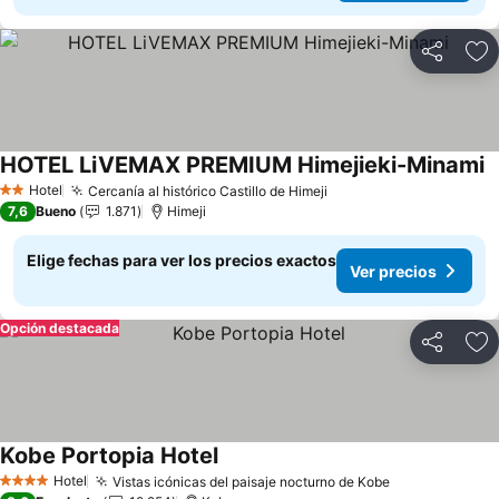
Compartir
Ag
HOTEL LiVEMAX PREMIUM Himejieki-Minami
V
Hotel
Cercanía al histórico Castillo de Himeji
Ver precios
2 Estrellas
7,6
Bueno
1.871
Himeji
Elige fechas para ver los precios exactos
Ver precios
Opción destacada
Compartir
Ag
Kobe Portopia Hotel
Ver precios
Hotel
Vistas icónicas del paisaje nocturno de Kobe
Ver precios
4 Estrellas