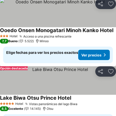
Compartir
Ag
Ooedo Onsen Monogatari Minoh Kanko Hotel
V
Hotel
Acceso a una piscina refrescante
Ver precios
3 Estrellas
7,7
Bueno
5.522
Minoo
Elige fechas para ver los precios exactos
Ver precios
Opción destacada
Compartir
Ag
Lake Biwa Otsu Prince Hotel
Ver precios
Hotel
Vistas panorámicas del lago Biwa
Ver precios
5 Estrellas
8,5
Excelente
14.145
Otsu