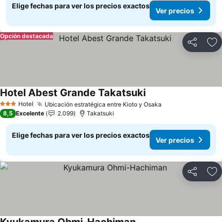
Elige fechas para ver los precios exactos
Ver precios
Opción destacada
Compartir
Ag
Hotel Abest Grande Takatsuki
Ver precios
Hotel
Ubicación estratégica entre Kioto y Osaka
Ver precios
3 Estrellas
8,5
Excelente
2.099
Takatsuki
Elige fechas para ver los precios exactos
Ver precios
Compartir
Ag