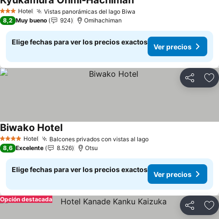
Kyukamura Ohmi-Hachiman
Ver precios
Hotel
Vistas panorámicas del lago Biwa
Ver precios
3 Estrellas
8,2
Muy bueno
924
Omihachiman
Elige fechas para ver los precios exactos
Ver precios
Compartir
Ag
Biwako Hotel
Ver precios
Hotel
Balcones privados con vistas al lago
Ver precios
4 Estrellas
8,6
Excelente
8.526
Otsu
Elige fechas para ver los precios exactos
Ver precios
Opción destacada
Compartir
Ag