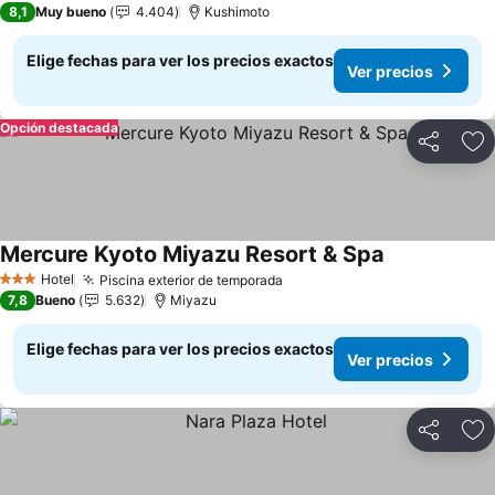
8,1
Muy bueno
4.404
Kushimoto
Elige fechas para ver los precios exactos
Ver precios
Opción destacada
Compartir
Ag
Mercure Kyoto Miyazu Resort & Spa
Ver precios
Hotel
Piscina exterior de temporada
Ver precios
3 Estrellas
7,8
Bueno
5.632
Miyazu
Elige fechas para ver los precios exactos
Ver precios
Compartir
Ag