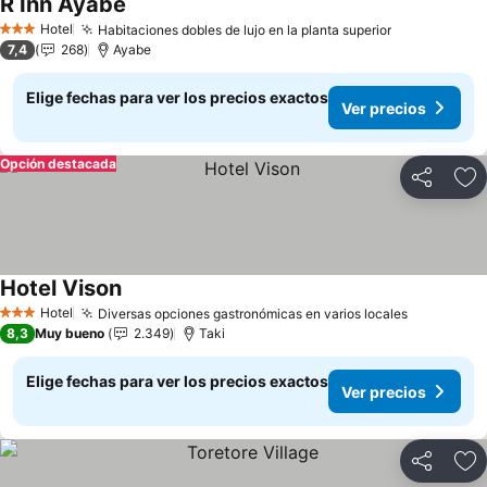
R Inn Ayabe
Ver precios
Hotel
Habitaciones dobles de lujo en la planta superior
Ver precios
3 Estrellas
7,4
268
Ayabe
Elige fechas para ver los precios exactos
Ver precios
Opción destacada
Compartir
Ag
Hotel Vison
Ver precios
Hotel
Diversas opciones gastronómicas en varios locales
Ver preci
3 Estrellas
8,3
Muy bueno
2.349
Taki
Elige fechas para ver los precios exactos
Ver precios
Compartir
Ag