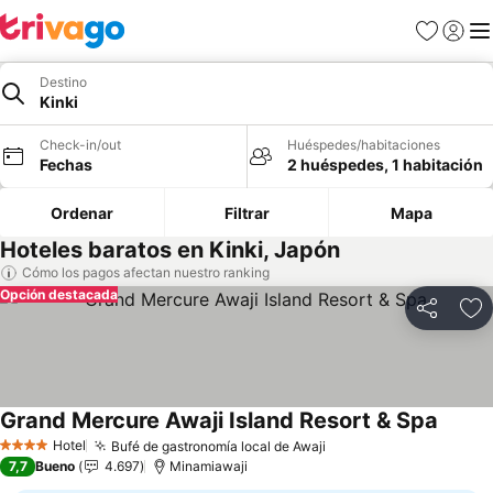
Favoritos
Iniciar 
Me
Destino
Kinki
Check-in/out
Huéspedes/habitaciones
Fechas
2 huéspedes, 1 habitación
Ordenar
Filtrar
Mapa
Hoteles baratos en Kinki, Japón
Cómo los pagos afectan nuestro ranking
Opción destacada
Compartir
Ag
Grand Mercure Awaji Island Resort & Spa
Ver pr
Hotel
Bufé de gastronomía local de Awaji
Ver precios
4 Estrellas
7,7
Bueno
4.697
Minamiawaji