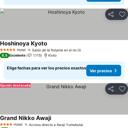
Compartir
Ag
Hoshinoya Kyoto
Ver precios
Hotel
Salón de té flotante en el río Oi
Ver precios
5 Estrellas
8,5
Excelente
1.115
Kioto
Elige fechas para ver los precios exactos
Ver precios
Opción destacada
Compartir
Ag
Grand Nikko Awaji
Ver precios
Hotel
Acceso directo a Awaji Yumebutai
Ver precios
4 Estrellas