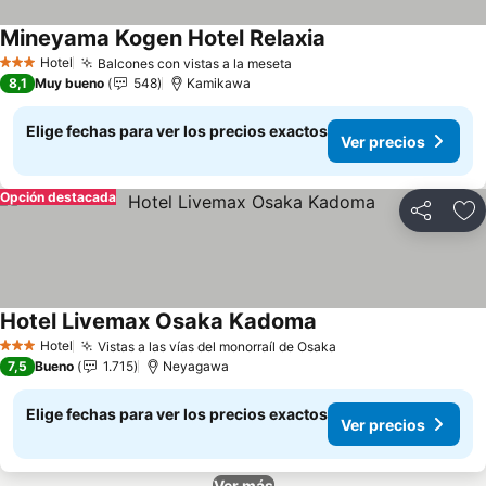
Mineyama Kogen Hotel Relaxia
Ver precios
Hotel
Balcones con vistas a la meseta
Ver precios
3 Estrellas
8,1
Muy bueno
548
Kamikawa
Elige fechas para ver los precios exactos
Ver precios
Opción destacada
Compartir
Ag
Hotel Livemax Osaka Kadoma
Ver precios
Hotel
Vistas a las vías del monorraíl de Osaka
Ver precios
3 Estrellas
7,5
Bueno
1.715
Neyagawa
Elige fechas para ver los precios exactos
Ver precios
Ver más