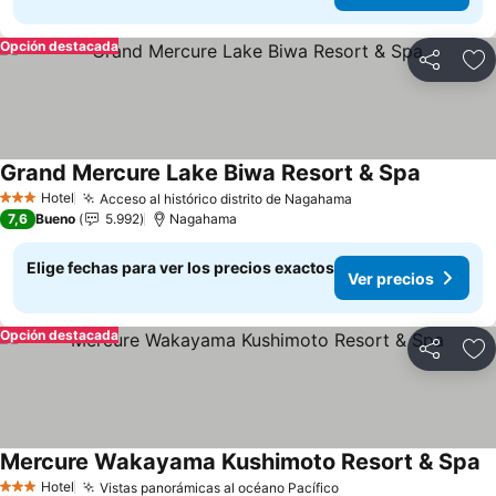
Opción destacada
Compartir
Ag
Grand Mercure Lake Biwa Resort & Spa
Ver prec
Hotel
Acceso al histórico distrito de Nagahama
Ver precios
3 Estrellas
7,6
Bueno
5.992
Nagahama
Elige fechas para ver los precios exactos
Ver precios
Opción destacada
Compartir
Ag
Mercure Wakayama Kushimoto Resort & Spa
V
Hotel
Vistas panorámicas al océano Pacífico
Ver precios
3 Estrellas