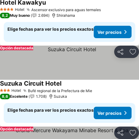
Hotel Kawakyu
Ver precios
Hotel
Ascensor exclusivo para aguas termales
Ver precios
4 Estrellas
8,2
Muy bueno
2.694
Shirahama
Elige fechas para ver los precios exactos
Ver precios
Opción destacada
Compartir
Ag
Suzuka Circuit Hotel
Ver precios
Hotel
Bufé regional de la Prefectura de Mie
Ver precios
3 Estrellas
8,6
Excelente
1.708
Suzuka
Elige fechas para ver los precios exactos
Ver precios
Opción destacada
Compartir
Ag