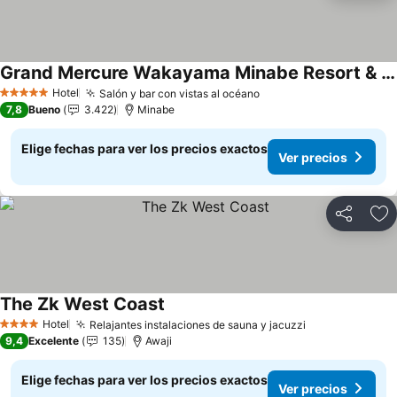
Grand Mercure Wakayama Minabe Resort & Spa
Ver precios
Hotel
Salón y bar con vistas al océano
Ver precios
5 Estrellas
7,8
Bueno
3.422
Minabe
Elige fechas para ver los precios exactos
Ver precios
Compartir
Ag
The Zk West Coast
Ver precios
Hotel
Relajantes instalaciones de sauna y jacuzzi
Ver precios
4 Estrellas
9,4
Excelente
135
Awaji
Elige fechas para ver los precios exactos
Ver precios