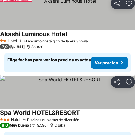
Compartir
Ag
Akashi Luminous Hotel
Ver precios
Hotel
El encanto nostálgico de la era Showa
Ver precios
2 Estrellas
7,0
641
Akashi
Elige fechas para ver los precios exactos
Ver precios
Compartir
Ag
Spa World HOTEL&RESORT
Ver precios
Hotel
Piscinas cubiertas de diversión
Ver precios
3 Estrellas
8,0
Muy bueno
9.596
Osaka