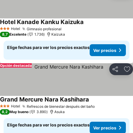
Hotel Kanade Kanku Kaizuka
Ver precios
Hotel
Gimnasio profesional
Ver precios
3 Estrellas
8,7
Excelente
1.736
Kaizuka
Elige fechas para ver los precios exactos
Ver precios
Opción destacada
Compartir
Ag
Grand Mercure Nara Kashihara
Ver precios
Hotel
Refrescos de bienestar después del baño
Ver precios
3 Estrellas
8,2
Muy bueno
3.890
Asuka
Elige fechas para ver los precios exactos
Ver precios