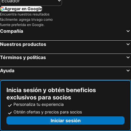
ANA Holiday Inn Kobe Sanda by IHG
Kansai Airport Washington Hotel
Agregar en Google
Hotel Crest Ibaraki
Hotel Agora Regency Osaka Sakai
Encuentra nuestros resultados
fácilmente: agrega trivago como
APA HOTEL＆RESORT〈OSAKA NAMBA EKIMAE TOWER〉
Kyoto Brighton Hotel
fuente preferida en Google.
Star Gate Hotel Kansai Airport
Candeo Hotels Osaka The Tower
Compañía
Himeji Castle Grandvrio Hotel
Hearton Hotel Kyoto
Nuestros productos
OMO3 Kyoto Toji by Hoshino Resorts
OKINI HOTEL namba
APA Hotel & Resort Osaka Umeda Eki Tower
Hotel M's Plus Shijo Omiya
Términos y políticas
Kyoto Universal Hotel Karasuma
Onyado Nono Nara Natural Hot Spring
Ayuda
Grand Prince Hotel Osaka Bay
Smile Hotel Premium Osaka Hommachi
Toyoko Inn Banshu Ako Ekimae
Miyako Hotel Yokkaichi
Hikone Castle Resort & Spa
Kyoto U-BELL Hotel
Inicia sesión y obtén beneficios
exclusivos para socios
Hotel Plaza Kobe
Hotel Plaza Osaka
Personaliza tu experiencia
Hotel Hankyu RESPIRE OSAKA
プレミアホテル-Cabin-大阪
Obtén ofertas y precios para socios
Peanuts Hotel
Fairfield By Marriott Hyogo Awaji Higashiura
Iniciar sesión
Hotel Aru Kyoto Sanjo Kiyamachi Do-ri
HOTEL LiVEMAX Kyoto Kamogawamae
APA Hotel Osaka Temmabashi Ekimae
APA Hotel Osaka Temma