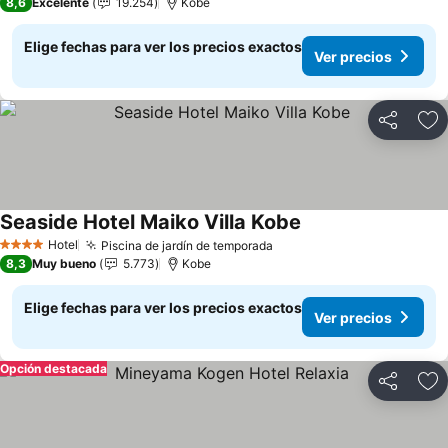
8,6
Excelente
19.254
Kobe
Elige fechas para ver los precios exactos
Ver precios
Compartir
Ag
Seaside Hotel Maiko Villa Kobe
Ver precios
Hotel
Piscina de jardín de temporada
Ver precios
4 Estrellas
8,3
Muy bueno
5.773
Kobe
Elige fechas para ver los precios exactos
Ver precios
Opción destacada
Compartir
Ag