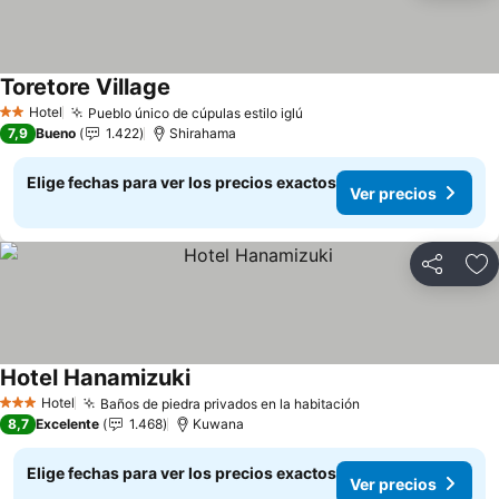
Toretore Village
Ver precios
Hotel
Pueblo único de cúpulas estilo iglú
Ver precios
2 Estrellas
7,9
Bueno
1.422
Shirahama
Elige fechas para ver los precios exactos
Ver precios
Compartir
Ag
Hotel Hanamizuki
Ver precios
Hotel
Baños de piedra privados en la habitación
Ver precios
3 Estrellas
8,7
Excelente
1.468
Kuwana
Elige fechas para ver los precios exactos
Ver precios