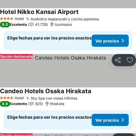
Hotel Nikko Kansai Airport
Ver precios
Hotel
Auténtico teppanyaki y cocina japonesa
Ver precios
4 Estrellas
9,0
Excelente
41.729
Izumisano
Elige fechas para ver los precios exactos
Ver precios
Opción destacada
Compartir
Ag
Candeo Hotels Osaka Hirakata
Ver precios
Hotel
Sky Spa con vistas infinitas
Ver precios
4 Estrellas
8,9
Excelente
925
Hirakata
Elige fechas para ver los precios exactos
Ver precios
Opción destacada