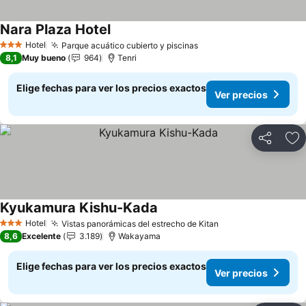
Nara Plaza Hotel
Ver precios
Hotel
Parque acuático cubierto y piscinas
Ver precios
3 Estrellas
8,1
Muy bueno
964
Tenri
Elige fechas para ver los precios exactos
Ver precios
Compartir
Ag
Kyukamura Kishu-Kada
Ver precios
Hotel
Vistas panorámicas del estrecho de Kitan
Ver precios
3 Estrellas
8,6
Excelente
3.189
Wakayama
Elige fechas para ver los precios exactos
Ver precios