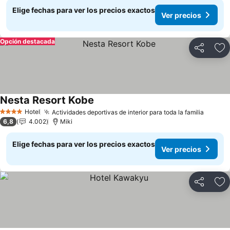
Elige fechas para ver los precios exactos
Ver precios
Opción destacada
Compartir
Ag
Nesta Resort Kobe
Ver precios
Hotel
Actividades deportivas de interior para toda la familia
Ver pr
4 Estrellas
6,8
4.002
Miki
Elige fechas para ver los precios exactos
Ver precios
Compartir
Ag