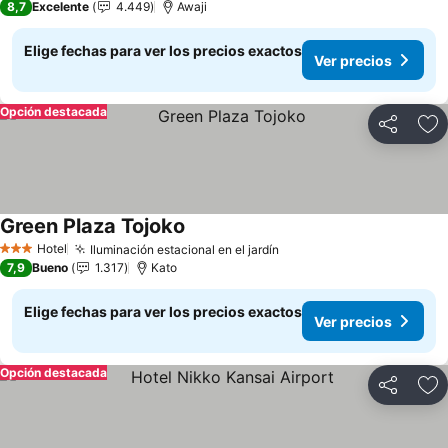
8,7
Excelente
4.449
Awaji
Elige fechas para ver los precios exactos
Ver precios
Opción destacada
Compartir
Ag
Green Plaza Tojoko
Ver precios
Hotel
Iluminación estacional en el jardín
Ver precios
3 Estrellas
7,9
Bueno
1.317
Kato
Elige fechas para ver los precios exactos
Ver precios
Opción destacada
Compartir
Ag