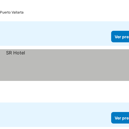
ecios
Puerto Vallarta
Ver pre
Ver pre