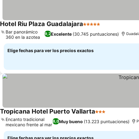
Hotel Riu Plaza Guadalajara
5 Estrellas
Ver precios
Bar panorámico
Excelente
(30.745 puntuaciones)
9,2
Guadal
360 en la azotea
Ver precios
Elige fechas para ver los precios exactos
Tropicana Hotel Puerto Vallarta
3 Estrellas
Ver precios
Encanto tradicional
Muy bueno
(13.223 puntuaciones)
8,0
P
mexicano frente al mar
Ver precios
Elige fechas para ver los precios exactos