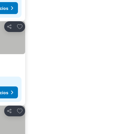
cios
Agregar a favoritos
Compartir
cios
Agregar a favoritos
Compartir