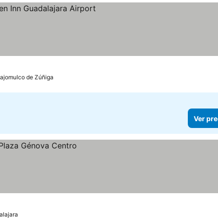
recios
lajomulco de Zúñiga
Ver pre
alajara