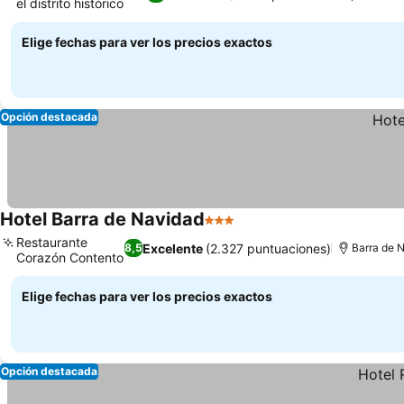
el distrito histórico
Ver precios
Elige fechas para ver los precios exactos
Opción destacada
Hotel Barra de Navidad
3 Estrellas
Ver precios
Restaurante
Excelente
(2.327 puntuaciones)
8,5
Barra de 
Corazón Contento
Ver precios
Elige fechas para ver los precios exactos
Opción destacada