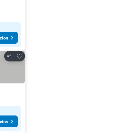
cios
Agregar a favoritos
Compartir
cios