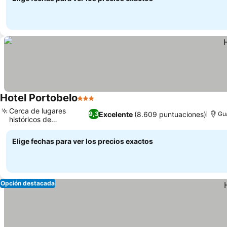
Hotel Portobelo
3 Estrellas
Ver precios
Cerca de lugares
Excelente
(8.609 puntuaciones)
9,3
Gu
históricos de
Ver precios
Guadalajara
Elige fechas para ver los precios exactos
Opción destacada