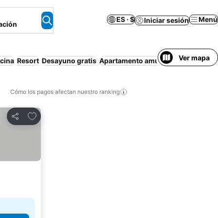
ES · $
Menú
Iniciar sesión
ación
Ver mapa
scina
Resort
Desayuno gratis
Apartamento amueblado
Familias
Cómo los pagos afectan nuestro ranking
Agregar a favoritos
Compartir