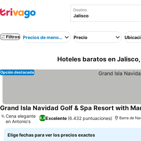
Destino
Filtros
Precios de menor a mayor
Precio
Ubicac
Hoteles baratos en Jalisco
Opción destacada
Grand Isla Navidad Golf & Spa Resort with Ma
Cena elegante
Excelente
(6.432 puntuaciones)
8,8
Barra de Na
en Antonio's
Ver precios
Elige fechas para ver los precios exactos