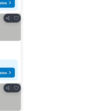
cios
Agregar a favoritos
Compartir
cios
Agregar a favoritos
Compartir