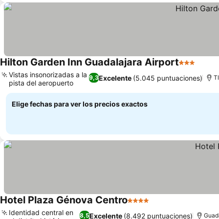
Hilton Garden Inn Guadalajara Airport
3 Estrellas
Ver p
Vistas insonorizadas a la
Excelente
(5.045 puntuaciones)
9,3
T
pista del aeropuerto
Ver precios
Elige fechas para ver los precios exactos
Hotel Plaza Génova Centro
4 Estrellas
Ver precios
Identidad central en
Excelente
(8.492 puntuaciones)
8,5
Guad