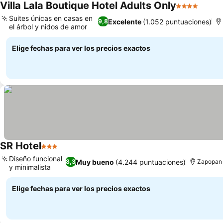
Villa Lala Boutique Hotel Adults Only
4 Estrellas
Ver pr
Suites únicas en casas en
Excelente
(1.052 puntuaciones)
9,8
el árbol y nidos de amor
Ver precios
Elige fechas para ver los precios exactos
SR Hotel
3 Estrellas
Ver precios
Diseño funcional
Muy bueno
(4.244 puntuaciones)
8,3
Zapopan
y minimalista
Ver precios
Elige fechas para ver los precios exactos