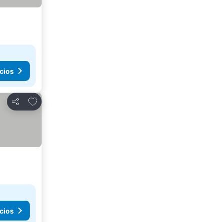
cios
Agregar a favoritos
Compartir
cios