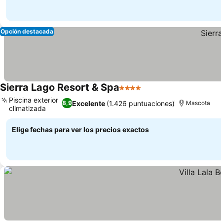
Opción destacada
Sierra Lago Resort & Spa
4 Estrellas
Ver precios
Piscina exterior
Excelente
(1.426 puntuaciones)
8,9
Mascota
climatizada
Ver precios
Elige fechas para ver los precios exactos