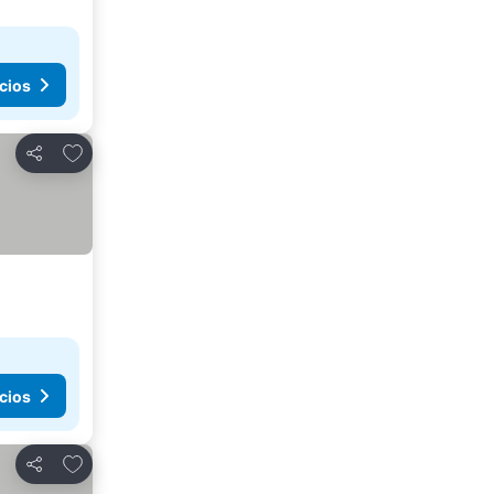
cios
Agregar a favoritos
Compartir
cios
Agregar a favoritos
Compartir