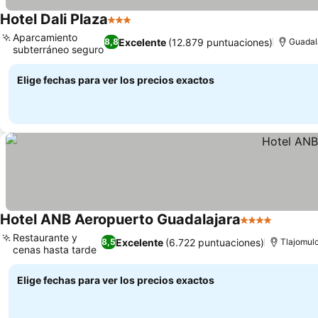
Hotel Dali Plaza
3 Estrellas
Ver precios
Aparcamiento
Excelente
(12.879 puntuaciones)
8,8
Guadal
subterráneo seguro
Ver precios
Elige fechas para ver los precios exactos
Hotel ANB Aeropuerto Guadalajara
4 Estrellas
Ver pre
Restaurante y
Excelente
(6.722 puntuaciones)
8,5
Tlajomul
cenas hasta tarde
Ver precios
Elige fechas para ver los precios exactos