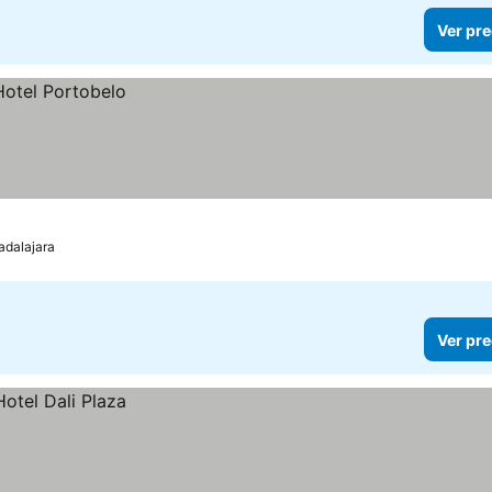
Ver pre
adalajara
Ver pre