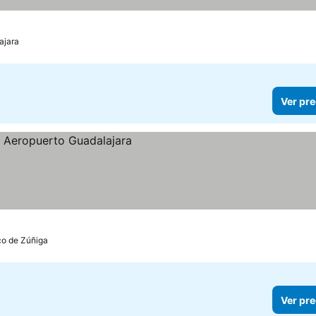
ajara
Ver pre
cios
co de Zúñiga
Ver pre