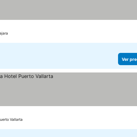
ajara
Ver pre
uerto Vallarta