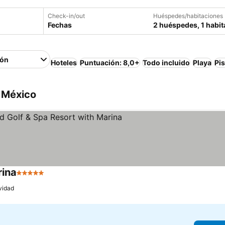
Check-in/out
Huéspedes/habitaciones
Fechas
2 huéspedes, 1 habit
ión
Hoteles
Puntuación: 8,0+
Todo incluido
Playa
Pi
, México
rina
5 Estrellas
Ver precios
vidad