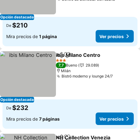
Opción destacada
$210
De
Mira precios de
1 página
Ver precios
ibis Milano Centro
Compartir
Agregar a favoritos
3 Estrellas
7,7
Bueno
29.089
Milán
Bistró moderno y lounge 24/7
Opción destacada
$232
De
Mira precios de
7 páginas
Ver precios
NH Collection Venezia