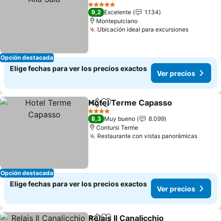
5 Estrellas
9,2
Excelente
1.134
Montepulciano
Ubicación ideal para excursiones
Opción destacada
Elige fechas para ver los precios exactos
Ver precios
Hotel Terme Capasso
Compartir
Agregar a favoritos
4 Estrellas
8,3
Muy bueno
8.099
Contursi Terme
Restaurante con vistas panorámicas
Opción destacada
Elige fechas para ver los precios exactos
Ver precios
Relais Il Canalicchio