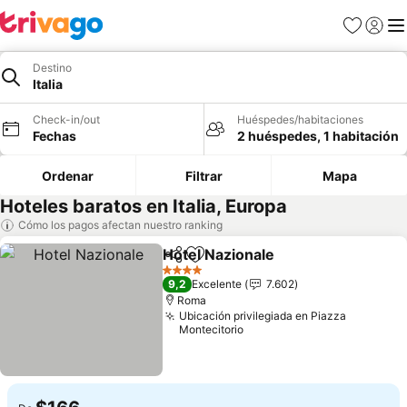
Favoritos
Iniciar 
Me
Destino
Italia
Check-in/out
Huéspedes/habitaciones
Fechas
2 huéspedes, 1 habitación
Ordenar
Filtrar
Mapa
Hoteles baratos en Italia, Europa
Cómo los pagos afectan nuestro ranking
Hotel Nazionale
Compartir
Agregar a favoritos
4 Estrellas
9,2
Excelente
7.602
Roma
Ubicación privilegiada en Piazza
Montecitorio