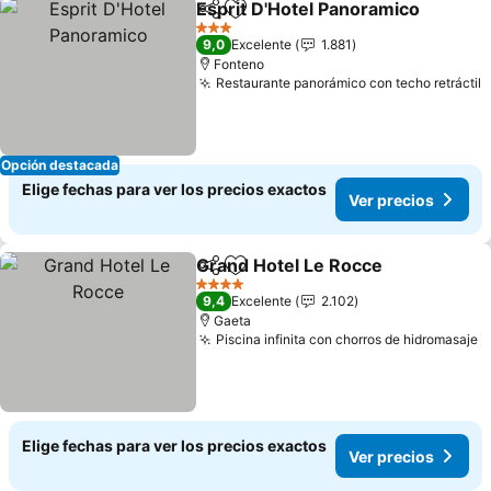
Esprit D'Hotel Panoramico
Compartir
Agregar a favoritos
3 Estrellas
9,0
Excelente
1.881
Fonteno
Restaurante panorámico con techo retráctil
Opción destacada
Elige fechas para ver los precios exactos
Ver precios
Grand Hotel Le Rocce
Compartir
Agregar a favoritos
4 Estrellas
9,4
Excelente
2.102
Gaeta
Piscina infinita con chorros de hidromasaje
Elige fechas para ver los precios exactos
Ver precios