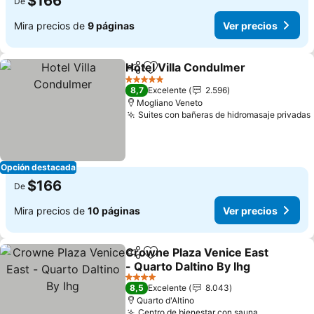
$166
De
Mira precios de
9 páginas
Ver precios
Hotel Villa Condulmer
Compartir
Agregar a favoritos
5 Estrellas
8,7
Excelente
2.596
Mogliano Veneto
Suites con bañeras de hidromasaje privadas
Opción destacada
$166
De
Mira precios de
10 páginas
Ver precios
Crowne Plaza Venice East
Compartir
Agregar a favoritos
- Quarto Daltino By Ihg
4 Estrellas
8,5
Excelente
8.043
Quarto d'Altino
Centro de bienestar con sauna