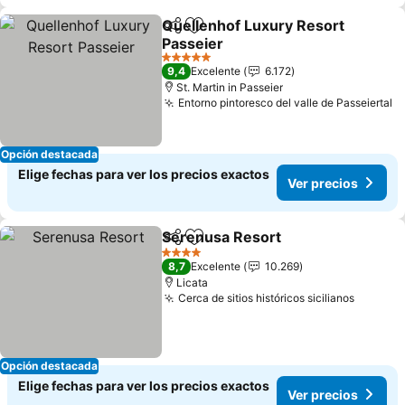
Quellenhof Luxury Resort
Compartir
Agregar a favoritos
Passeier
5 Estrellas
9,4
Excelente
6.172
St. Martin in Passeier
Entorno pintoresco del valle de Passeiertal
Opción destacada
Elige fechas para ver los precios exactos
Ver precios
Serenusa Resort
Compartir
Agregar a favoritos
4 Estrellas
8,7
Excelente
10.269
Licata
Cerca de sitios históricos sicilianos
Opción destacada
Elige fechas para ver los precios exactos
Ver precios