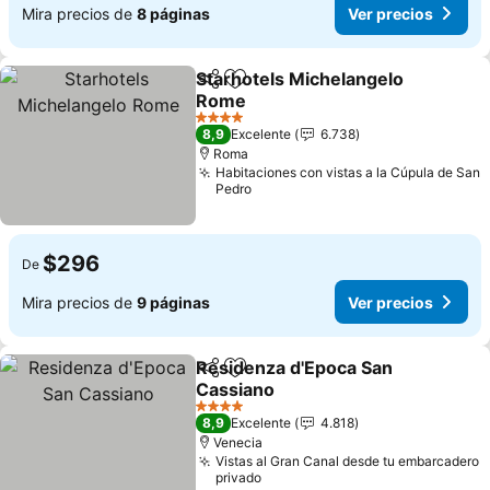
Mira precios de
8 páginas
Ver precios
Starhotels Michelangelo
Compartir
Agregar a favoritos
Rome
4 Estrellas
8,9
Excelente
6.738
Roma
Habitaciones con vistas a la Cúpula de San
Pedro
$296
De
Mira precios de
9 páginas
Ver precios
Residenza d'Epoca San
Compartir
Agregar a favoritos
Cassiano
4 Estrellas
8,9
Excelente
4.818
Venecia
Vistas al Gran Canal desde tu embarcadero
privado