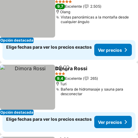
5 Estrellas
9,7
Excelente
2.505
Olang
Vistas panorámicas a la montaña desde
cualquier ángulo
Opción destacada
Elige fechas para ver los precios exactos
Ver precios
Dimora Rossi
Compartir
Agregar a favoritos
3 Estrellas
9,4
Excelente
265
Turi
Bañera de hidromasaje y sauna para
desconectar
Opción destacada
Elige fechas para ver los precios exactos
Ver precios