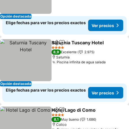
Opción destacada
Elige fechas para ver los precios exactos
Ver precios
Saturnia Tuscany Hotel
Compartir
Agregar a favoritos
4 Estrellas
8,9
Excelente
2.975
Saturnia
Piscina infinita de agua salada
Opción destacada
Elige fechas para ver los precios exactos
Ver precios
Hotel Lago di Como
Compartir
Agregar a favoritos
4 Estrellas
8,1
Muy bueno
1.686
Colico