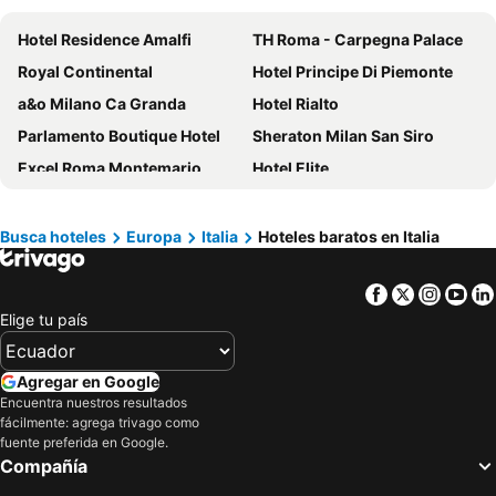
Hotel Residence Amalfi
TH Roma - Carpegna Palace
Royal Continental
Hotel Principe Di Piemonte
a&o Milano Ca Granda
Hotel Rialto
Parlamento Boutique Hotel
Sheraton Milan San Siro
Excel Roma Montemario
Hotel Elite
Best Western Air Hotel Linate
Hotel Roma Tor Vergata
a&o Venezia Mestre
Arcadia Boutique Hotel
Busca hoteles
Europa
Italia
Hoteles baratos en Italia
Hotel Adua
B&B HOTEL Roma Fiumicino Aeroporto Fiera 1
Facebook
Twitter
Insta
Yo
Hotel Centrale
Hilton Rome Airport
Elige tu país
Hotel Alessandrino
Hotel Aspromonte
Excelsior Palace Hotel
Porto Salvo
Agregar en Google
Hotel Bristol
Hotel La Bussola
Encuentra nuestros resultados
fácilmente: agrega trivago como
B&B HOTEL Milano Ornato
Alle Guglie Boutique Hotel
fuente preferida en Google.
Grand Hotel Aminta
Stella Della Marina
Compañía
Iseo Lago Hotel
Hotel Da Vinci Milano