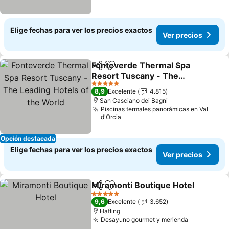
Elige fechas para ver los precios exactos
Ver precios
Fonteverde Thermal Spa
Compartir
Agregar a favoritos
Resort Tuscany - The
Leading Hotels of the
5 Estrellas
8,9
Excelente
4.815
World
San Casciano dei Bagni
Piscinas termales panorámicas en Val
d'Orcia
Opción destacada
Elige fechas para ver los precios exactos
Ver precios
Miramonti Boutique Hotel
Compartir
Agregar a favoritos
5 Estrellas
9,6
Excelente
3.652
Hafling
Desayuno gourmet y merienda