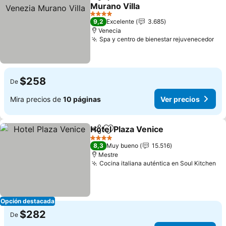
Compartir
Agregar a favoritos
Murano Villa
4 Estrellas
9,2
Excelente
3.685
Venecia
Spa y centro de bienestar rejuvenecedor
$258
De
Mira precios de
10 páginas
Ver precios
Hotel Plaza Venice
Compartir
Agregar a favoritos
4 Estrellas
8,3
Muy bueno
15.516
Mestre
Cocina italiana auténtica en Soul Kitchen
Opción destacada
$282
De