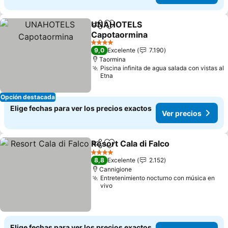
UNAHOTELS
Compartir
Agregar a favoritos
Capotaormina
4 Estrellas
9,0
Excelente
7.190
Taormina
Piscina infinita de agua salada con vistas al
Etna
Opción destacada
Elige fechas para ver los precios exactos
Ver precios
Resort Cala di Falco
Compartir
Agregar a favoritos
4 Estrellas
8,8
Excelente
2.152
Cannigione
Entretenimiento nocturno con música en
vivo
Elige fechas para ver los precios exactos