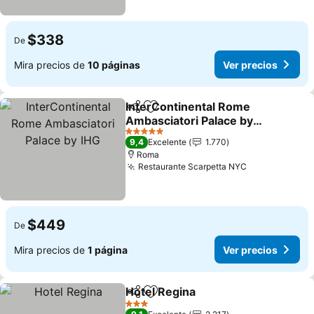
$338
De
Mira precios de
10 páginas
Ver precios
InterContinental Rome
Compartir
Agregar a favoritos
Ambasciatori Palace by
IHG
5 Estrellas
9,4
Excelente
1.770
Roma
Restaurante Scarpetta NYC
$449
De
Mira precios de
1 página
Ver precios
Hotel Regina
Compartir
Agregar a favoritos
3 Estrellas