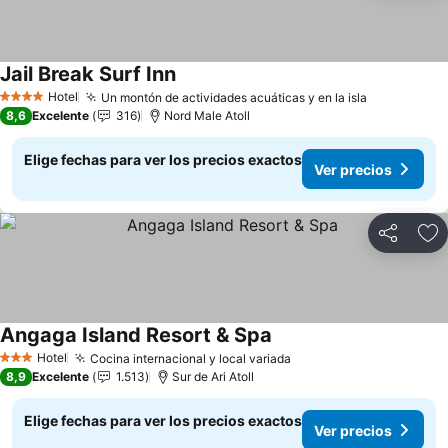
Jail Break Surf Inn
Hotel
Un montón de actividades acuáticas y en la isla
4 Estrellas
8,6
Excelente
316
Nord Male Atoll
Elige fechas para ver los precios exactos
Ver precios
Compartir
Ag
Angaga Island Resort & Spa
Hotel
Cocina internacional y local variada
3 Estrellas
8,9
Excelente
1.513
Sur de Ari Atoll
Elige fechas para ver los precios exactos
Ver precios