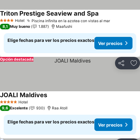
Triton Prestige Seaview and Spa
Hotel
Piscina infinita en la azotea con vistas al mar
4 Estrellas
8,1
Muy bueno
1.887
Maafushi
Elige fechas para ver los precios exactos
Ver precios
Opción destacada
Compartir
Ag
JOALI Maldives
Hotel
5 Estrellas
9,6
Excelente
930
Raa Atoll
Elige fechas para ver los precios exactos
Ver precios