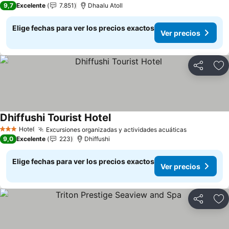
9,7
Excelente
7.851
Dhaalu Atoll
Elige fechas para ver los precios exactos
Ver precios
Compartir
Ag
Dhiffushi Tourist Hotel
Hotel
Excursiones organizadas y actividades acuáticas
3 Estrellas
9,0
Excelente
223
Dhiffushi
Elige fechas para ver los precios exactos
Ver precios
Compartir
Ag