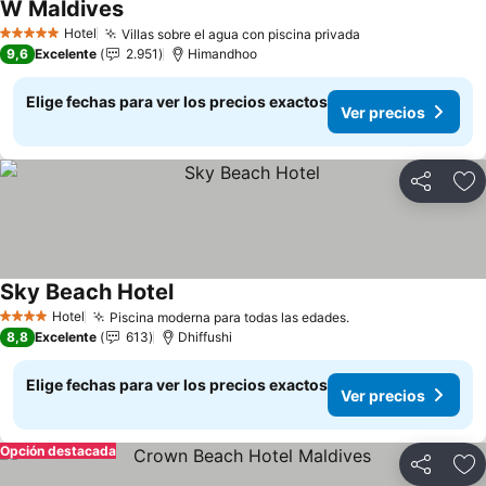
W Maldives
Hotel
Villas sobre el agua con piscina privada
5 Estrellas
9,6
Excelente
2.951
Himandhoo
Elige fechas para ver los precios exactos
Ver precios
Compartir
Ag
Sky Beach Hotel
Hotel
Piscina moderna para todas las edades.
4 Estrellas
8,8
Excelente
613
Dhiffushi
Elige fechas para ver los precios exactos
Ver precios
Opción destacada
Compartir
Ag