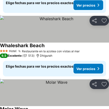
Elige fechas para ver los precios exactos
Ver precios
Compartir
Ag
Whaleshark Beach
Hotel
Restaurante en la azotea con vistas al mar
3 Estrellas
9,5
Excelente
513
Dhigurah
Elige fechas para ver los precios exactos
Ver precios
Compartir
Ag