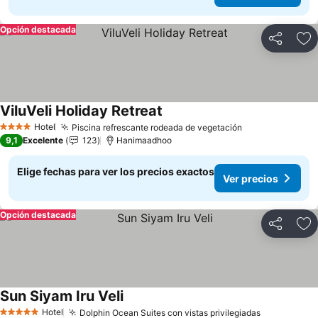
Opción destacada
Compartir
Ag
ViluVeli Holiday Retreat
Hotel
Piscina refrescante rodeada de vegetación
4 Estrellas
9,1
Excelente
123
Hanimaadhoo
Elige fechas para ver los precios exactos
Ver precios
Opción destacada
Compartir
Ag
Sun Siyam Iru Veli
Hotel
Dolphin Ocean Suites con vistas privilegiadas
5 Estrellas