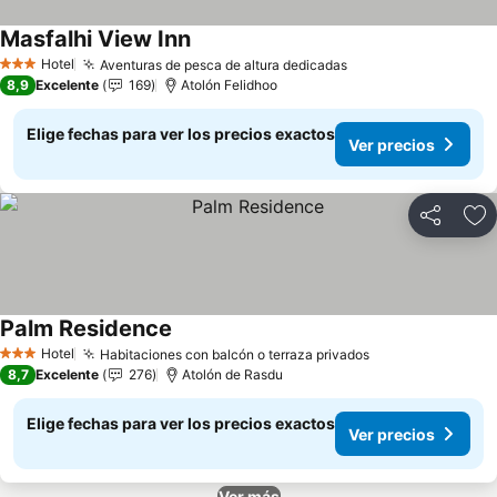
Masfalhi View Inn
Hotel
Aventuras de pesca de altura dedicadas
3 Estrellas
8,9
Excelente
169
Atolón Felidhoo
Elige fechas para ver los precios exactos
Ver precios
Compartir
Ag
Palm Residence
Hotel
Habitaciones con balcón o terraza privados
3 Estrellas
8,7
Excelente
276
Atolón de Rasdu
Elige fechas para ver los precios exactos
Ver precios
Ver más