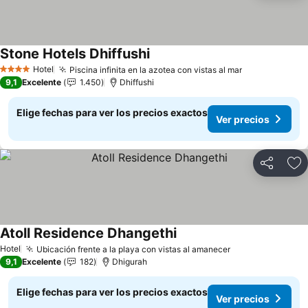
Stone Hotels Dhiffushi
Hotel
Piscina infinita en la azotea con vistas al mar
4 Estrellas
9,1
Excelente
1.450
Dhiffushi
Elige fechas para ver los precios exactos
Ver precios
Compartir
Ag
Atoll Residence Dhangethi
Hotel
Ubicación frente a la playa con vistas al amanecer
9,1
Excelente
182
Dhigurah
Elige fechas para ver los precios exactos
Ver precios