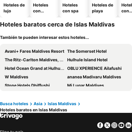
Hoteles de
Hoteles
Hoteles
Hoteles de
Hote
lujo
con
con spa
playa
con
piscina
esta
mien
Hoteles baratos cerca de Islas Maldivas
También te pueden interesar estos hoteles...
Avani+ Fares Maldives Resort
The Somerset Hotel
The Ritz-Carlton Maldives, Fari Islands
Hulhule Island Hotel
Hotel Ocean Grand at Hulhumale
OBLU XPERIENCE Ailafushi
W Maldives
ananea Madivaru Maldives
Stone Hotels Dhiffushi
Mi Lugar Maldives
Pearlshine Retreat Maldives
Ayala Ocean View
Rehendhi Villa
Lagoon View Maldives
Busca hoteles
Asia
Islas Maldivas
Hoteles baratos en Islas Maldivas
Oasis Dhigurah
Dive and Sleep - All Inclusive Diving Guesthouse - 3 Dives per day
Samura Panorama Guest House
Mercure Maldives Kooddoo Resort
Facebook
Twitter
Insta
Yo
Violet Inn
H78 Veli
Elige tu país