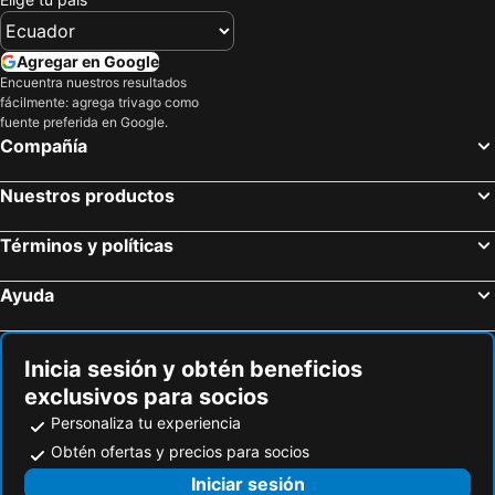
Kinan Boutique
UMET Seaview Hotel with Free Roundtrip Airport Pick up and drop off
Hotel The Beehive
Club Med Finolhu Villas
Agregar en Google
Holiday Inn Veyvah Maldives
Leisure Boutique Maafushi 维尼家
Encuentra nuestros resultados
fácilmente: agrega trivago como
Stone Beach Club
Thoddoo Island Holiday
fuente preferida en Google.
Compañía
Club Faru
Hulhumale Inn
The Regent Maldives
Shadow Palm
Nuestros productos
Hiyaa Ilaa
Blue Paradise
Varuvaa Boutique
Thoddoo Retreat
Términos y políticas
Manta Inn
Grace Beach Inn
Ayuda
Madoogali Maldives
Seginy Seaview
Fulhadhoo Inn
Golhaa View Inn By Tes
Inicia sesión y obtén beneficios
Smera Grand
Macnas
exclusivos para socios
Hariana Safari
Turtle Hive - Velaa Vani
Personaliza tu experiencia
Obtén ofertas y precios para socios
Iniciar sesión