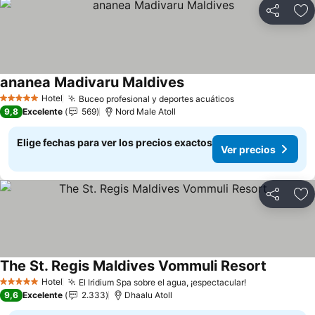
Compartir
Ag
ananea Madivaru Maldives
Hotel
Buceo profesional y deportes acuáticos
5 Estrellas
9,8
Excelente
569
Nord Male Atoll
Elige fechas para ver los precios exactos
Ver precios
Compartir
Ag
The St. Regis Maldives Vommuli Resort
Hotel
El Iridium Spa sobre el agua, ¡espectacular!
5 Estrellas
9,6
Excelente
2.333
Dhaalu Atoll