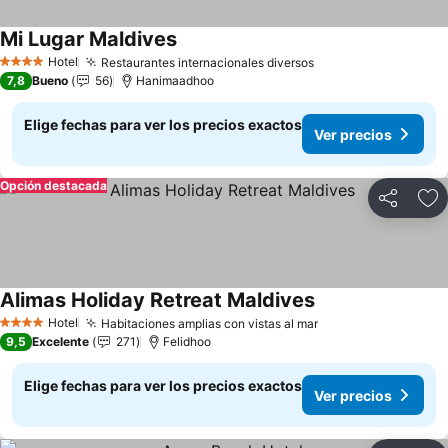
Mi Lugar Maldives
Hotel
Restaurantes internacionales diversos
4 Estrellas
7,8
Bueno
56
Hanimaadhoo
Elige fechas para ver los precios exactos
Ver precios
Opción destacada
Compartir
Ag
Alimas Holiday Retreat Maldives
Hotel
Habitaciones amplias con vistas al mar
4 Estrellas
9,5
Excelente
271
Felidhoo
Elige fechas para ver los precios exactos
Ver precios