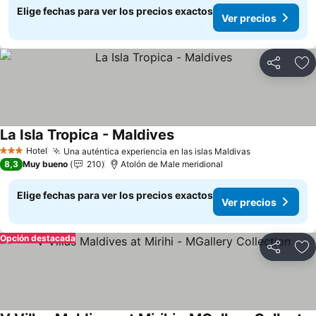
Elige fechas para ver los precios exactos
Ver precios
Compartir
Ag
La Isla Tropica - Maldives
Hotel
Una auténtica experiencia en las islas Maldivas
3 Estrellas
8,3
Muy bueno
210
Atolón de Male meridional
Elige fechas para ver los precios exactos
Ver precios
Opción destacada
Compartir
Ag