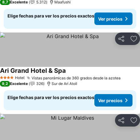
8,7
Excelente
5.312
Maafushi
Elige fechas para ver los precios exactos
Ver precios
Compartir
Ag
Ari Grand Hotel & Spa
Hotel
Vistas panorámicas de 360 grados desde la azotea
4 Estrellas
9,2
Excelente
326
Sur de Ari Atoll
Elige fechas para ver los precios exactos
Ver precios
Compartir
Ag