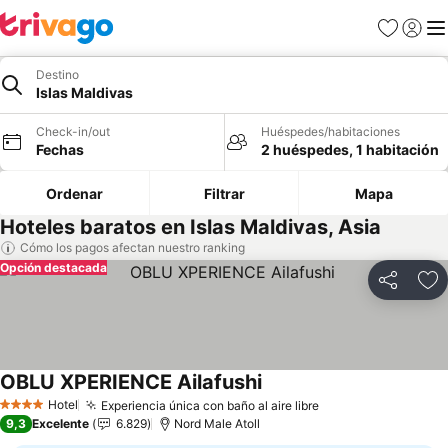
Favoritos
Iniciar 
Me
Destino
Islas Maldivas
Check-in/out
Huéspedes/habitaciones
Fechas
2 huéspedes, 1 habitación
Ordenar
Filtrar
Mapa
Hoteles baratos en Islas Maldivas, Asia
Cómo los pagos afectan nuestro ranking
Opción destacada
Compartir
Ag
OBLU XPERIENCE Ailafushi
Hotel
Experiencia única con baño al aire libre
4 Estrellas
9,3
Excelente
6.829
Nord Male Atoll