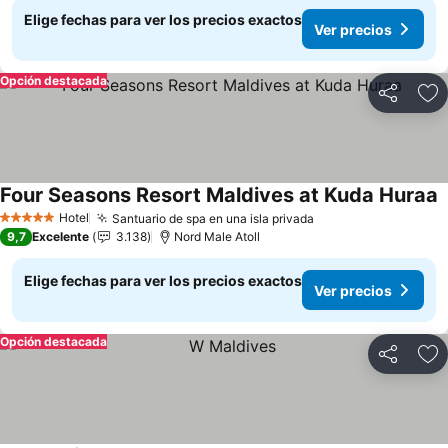
Elige fechas para ver los precios exactos
Ver precios
Opción destacada
Compartir
Ag
Four Seasons Resort Maldives at Kuda Huraa
Hotel
Santuario de spa en una isla privada
5 Estrellas
9,7
Excelente
3.138
Nord Male Atoll
Elige fechas para ver los precios exactos
Ver precios
Opción destacada
Compartir
Ag