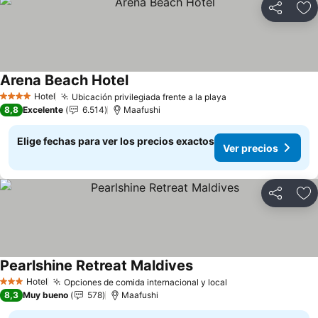
Compartir
Ag
Arena Beach Hotel
Hotel
Ubicación privilegiada frente a la playa
4 Estrellas
8,8
Excelente
6.514
Maafushi
Elige fechas para ver los precios exactos
Ver precios
Compartir
Ag
Pearlshine Retreat Maldives
Hotel
Opciones de comida internacional y local
3 Estrellas
8,3
Muy bueno
578
Maafushi