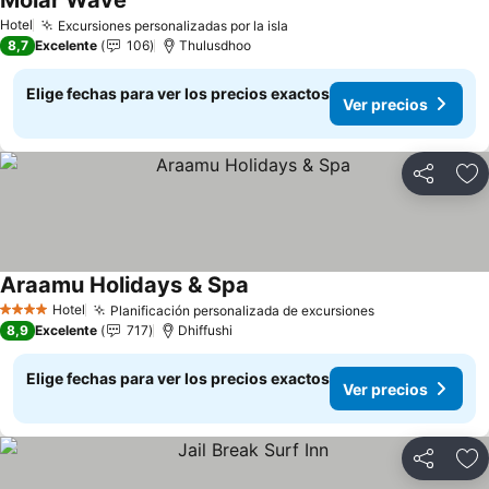
Molar Wave
Hotel
Excursiones personalizadas por la isla
8,7
Excelente
106
Thulusdhoo
Elige fechas para ver los precios exactos
Ver precios
Compartir
Ag
Araamu Holidays & Spa
Hotel
Planificación personalizada de excursiones
4 Estrellas
8,9
Excelente
717
Dhiffushi
Elige fechas para ver los precios exactos
Ver precios
Compartir
Ag