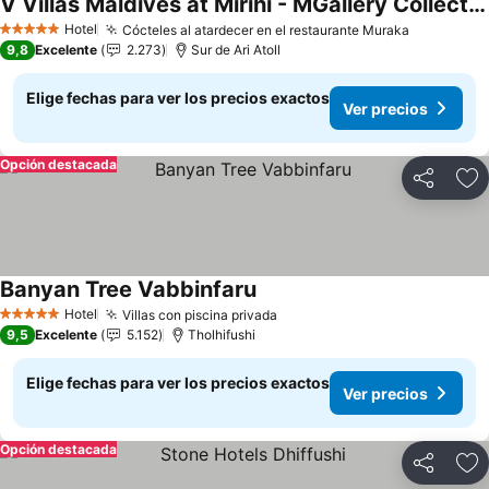
V Villas Maldives at Mirihi - MGallery Collection
Hotel
Cócteles al atardecer en el restaurante Muraka
5 Estrellas
9,8
Excelente
2.273
Sur de Ari Atoll
Elige fechas para ver los precios exactos
Ver precios
Opción destacada
Compartir
Ag
Banyan Tree Vabbinfaru
Hotel
Villas con piscina privada
5 Estrellas
9,5
Excelente
5.152
Tholhifushi
Elige fechas para ver los precios exactos
Ver precios
Opción destacada
Compartir
Ag