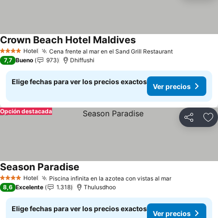
Crown Beach Hotel Maldives
Hotel
Cena frente al mar en el Sand Grill Restaurant
4 Estrellas
7,7
Bueno
973
Dhiffushi
Elige fechas para ver los precios exactos
Ver precios
Opción destacada
Compartir
Ag
Season Paradise
Hotel
Piscina infinita en la azotea con vistas al mar
4 Estrellas
8,6
Excelente
1.318
Thulusdhoo
Elige fechas para ver los precios exactos
Ver precios