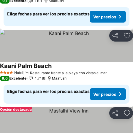
9,1
Excelente
710
Maafushi
Elige fechas para ver los precios exactos
Ver precios
Compartir
Ag
Kaani Palm Beach
Hotel
Restaurante frente a la playa con vistas al mar
4 Estrellas
8,6
Excelente
4.748
Maafushi
Elige fechas para ver los precios exactos
Ver precios
Opción destacada
Compartir
Ag