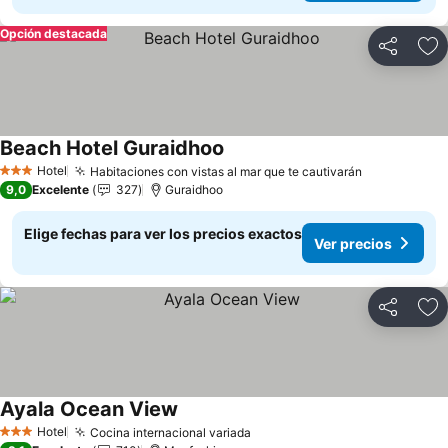
Opción destacada
Compartir
Ag
Beach Hotel Guraidhoo
Hotel
Habitaciones con vistas al mar que te cautivarán
3 Estrellas
9,0
Excelente
327
Guraidhoo
Elige fechas para ver los precios exactos
Ver precios
Compartir
Ag
Ayala Ocean View
Hotel
Cocina internacional variada
3 Estrellas