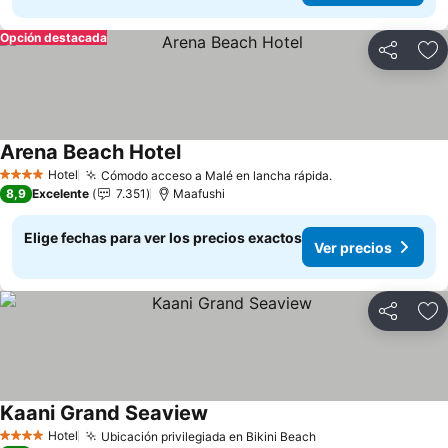
Opción destacada
Compartir
Ag
Arena Beach Hotel
Hotel
Cómodo acceso a Malé en lancha rápida.
4 Estrellas
8,9
Excelente
7.351
Maafushi
Elige fechas para ver los precios exactos
Ver precios
Compartir
Ag
Kaani Grand Seaview
Hotel
Ubicación privilegiada en Bikini Beach
4 Estrellas