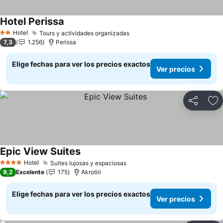
Hotel Perissa
Ver precios
Hotel
Tours y actividades organizadas
Ver precios
2 Estrellas
7,3
1.256
Perissa
Elige fechas para ver los precios exactos
Ver precios
Compartir
Ag
Epic View Suites
Ver precios
Hotel
Suites lujosas y espaciosas
Ver precios
4 Estrellas
9,2
Excelente
175
Akrotiri
Elige fechas para ver los precios exactos
Ver precios