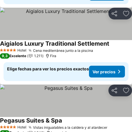
Compartir
Ag
Aigialos Luxury Traditional Settlement
Ver preci
Hotel
Cena mediterránea junto a la piscina
Ver precios
5 Estrellas
9,3
Excelente
1.211
Fira
Elige fechas para ver los precios exactos
Ver precios
Compartir
Ag
Pegasus Suites & Spa
Ver precios
Hotel
Vistas inigualables a la caldera y al atardecer
Ver precio
5 Estrellas