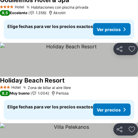
Goulielmos Hotel & Spa
Ver precios
Hotel
Habitaciones con piscina privada
Ver precios
4 Estrellas
9,5
Excelente
1.356
Akrotiri
Elige fechas para ver los precios exactos
Ver precios
Compartir
Ag
Holiday Beach Resort
Ver precios
Hotel
Zona de billar al aire libre
Ver precios
3 Estrellas
8,2
Muy bueno
1.004
Perissa
Elige fechas para ver los precios exactos
Ver precios
Compartir
Ag