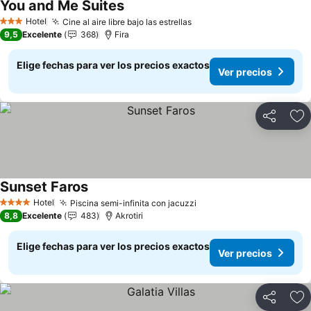
You and Me Suites
Ver precios
Hotel
Cine al aire libre bajo las estrellas
Ver precios
3 Estrellas
9,5
Excelente
368
Fira
Elige fechas para ver los precios exactos
Ver precios
Compartir
Ag
Sunset Faros
Ver precios
Hotel
Piscina semi-infinita con jacuzzi
Ver precios
4 Estrellas
8,8
Excelente
483
Akrotiri
Elige fechas para ver los precios exactos
Ver precios
Compartir
Ag