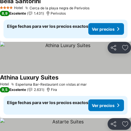
Bella Santorini
Ver precios
Hotel
Cerca de la playa negra de Perivolos
Ver precios
4 Estrellas
8,9
Excelente
1.431
Perivolos
Elige fechas para ver los precios exactos
Ver precios
Compartir
Ag
Athina Luxury Suites
Ver precios
Hotel
Esperisma Bar-Restaurant con vistas al mar
Ver precios
9,5
Excelente
2.631
Fira
Elige fechas para ver los precios exactos
Ver precios
Compartir
Ag