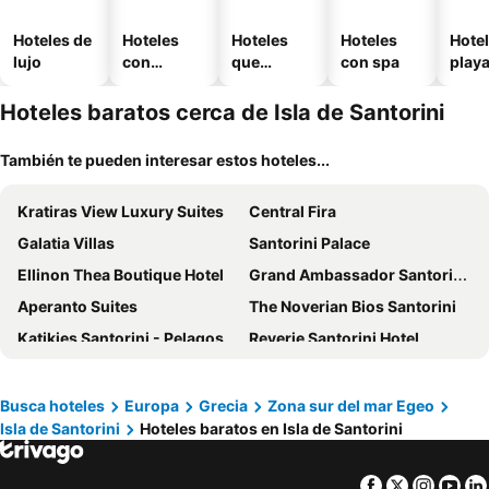
Hoteles de
Hoteles
Hoteles
Hoteles
Hotel
lujo
con
que
con spa
play
piscina
aceptan
mascotas
Hoteles baratos cerca de Isla de Santorini
También te pueden interesar estos hoteles...
Kratiras View Luxury Suites
Central Fira
Galatia Villas
Santorini Palace
Ellinon Thea Boutique Hotel
Grand Ambassador Santorini Hotel
Aperanto Suites
The Noverian Bios Santorini
Katikies Santorini - Pelagos House - The Leading Hotels of the World
Reverie Santorini Hotel
Charisma Suites
Anemomilos Suites
Hotel Makarios
Mystique, a Luxury Collection Hotel, Santorini
Busca hoteles
Europa
Grecia
Zona sur del mar Egeo
Isla de Santorini
Hoteles baratos en Isla de Santorini
Hotel Thira
Nevma Suites
Ducato Di Oia
Panorama Boutique Hotel
Facebook
Twitter
Insta
Yo