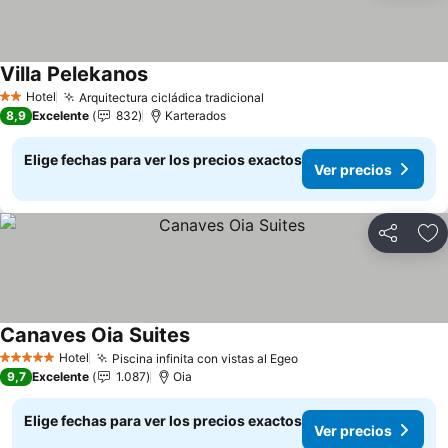
Villa Pelekanos
Ver precios
Hotel
Arquitectura cicládica tradicional
Ver precios
2 Estrellas
8,9
Excelente
832
Karterados
Elige fechas para ver los precios exactos
Ver precios
Compartir
Ag
Canaves Oia Suites
Ver precios
Hotel
Piscina infinita con vistas al Egeo
Ver precios
5 Estrellas
9,7
Excelente
1.087
Oia
Elige fechas para ver los precios exactos
Ver precios