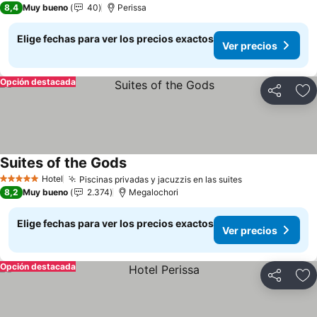
8,4
Muy bueno
40
Perissa
Elige fechas para ver los precios exactos
Ver precios
Opción destacada
Compartir
Ag
Suites of the Gods
Ver precios
Hotel
Piscinas privadas y jacuzzis en las suites
Ver precios
5 Estrellas
8,2
Muy bueno
2.374
Megalochori
Elige fechas para ver los precios exactos
Ver precios
Opción destacada
Compartir
Ag