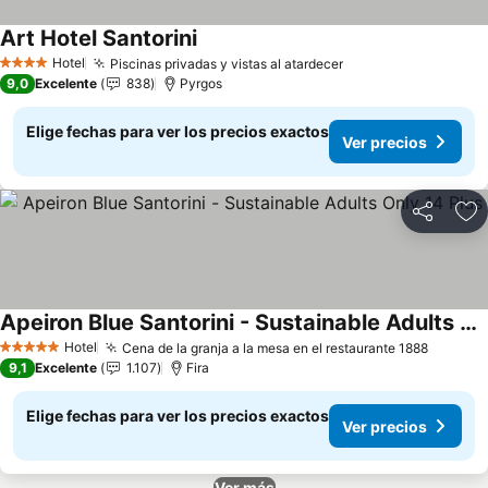
Art Hotel Santorini
Ver precios
Hotel
Piscinas privadas y vistas al atardecer
Ver precios
4 Estrellas
9,0
Excelente
838
Pyrgos
Elige fechas para ver los precios exactos
Ver precios
Compartir
Ag
Apeiron Blue Santorini - Sustainable Adults Only 14 Plus
Ver precios
Hotel
Cena de la granja a la mesa en el restaurante 1888
Ver pre
5 Estrellas
9,1
Excelente
1.107
Fira
Elige fechas para ver los precios exactos
Ver precios
Ver más