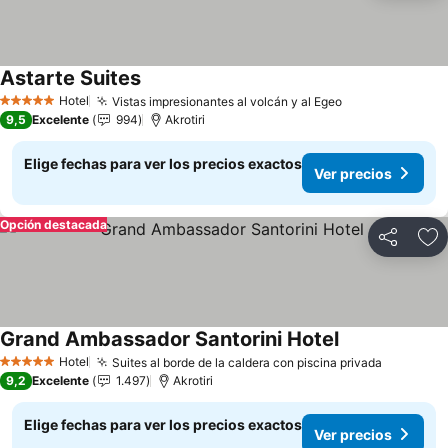
Astarte Suites
Ver precios
Hotel
Vistas impresionantes al volcán y al Egeo
Ver precios
5 Estrellas
9,5
Excelente
994
Akrotiri
Elige fechas para ver los precios exactos
Ver precios
Opción destacada
Compartir
Ag
Grand Ambassador Santorini Hotel
Ver precios
Hotel
Suites al borde de la caldera con piscina privada
Ver prec
5 Estrellas
9,2
Excelente
1.497
Akrotiri
Elige fechas para ver los precios exactos
Ver precios