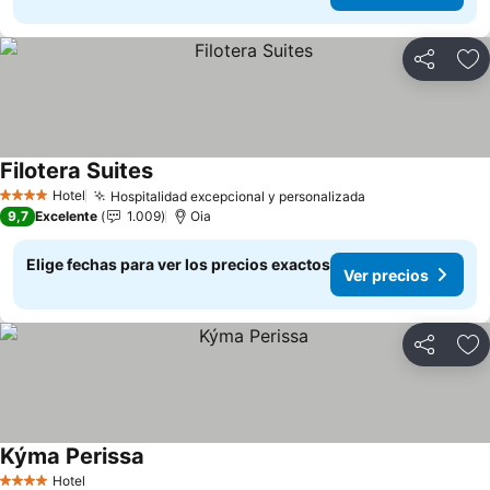
Compartir
Ag
Filotera Suites
Ver precios
Hotel
Hospitalidad excepcional y personalizada
Ver precios
4 Estrellas
9,7
Excelente
1.009
Oia
Elige fechas para ver los precios exactos
Ver precios
Compartir
Ag
Kýma Perissa
Ver precios
Hotel
4 Estrellas