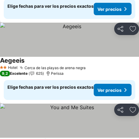
Elige fechas para ver los precios exactos
Ver precios
Compartir
Ag
Aegeeis
Ver precios
Hotel
Cerca de las playas de arena negra
Ver precios
2 Estrellas
9,2
Excelente
625
Perissa
Elige fechas para ver los precios exactos
Ver precios
Compartir
Ag