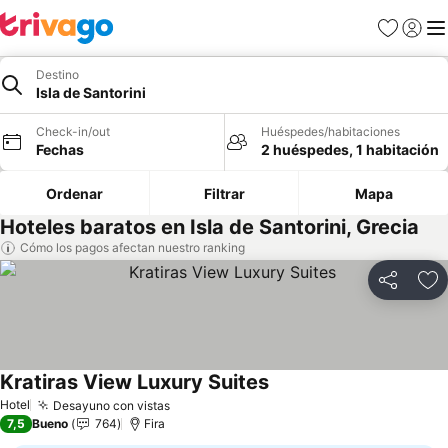
Favoritos
Iniciar 
Me
Destino
Isla de Santorini
Check-in/out
Huéspedes/habitaciones
Fechas
2 huéspedes, 1 habitación
Ordenar
Filtrar
Mapa
Hoteles baratos en Isla de Santorini, Grecia
Cómo los pagos afectan nuestro ranking
Compartir
Ag
Kratiras View Luxury Suites
Ver precios
Hotel
Desayuno con vistas
Ver precios
7,5
Bueno
764
Fira