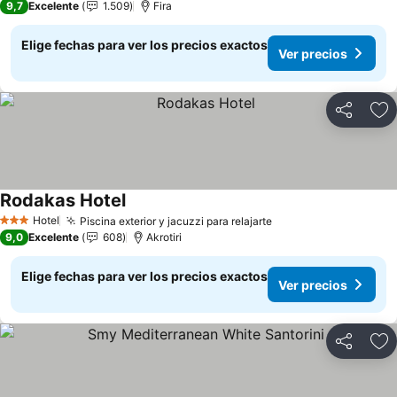
9,7
Excelente
1.509
Fira
Elige fechas para ver los precios exactos
Ver precios
Compartir
Ag
Rodakas Hotel
Ver precios
Hotel
Piscina exterior y jacuzzi para relajarte
Ver precios
3 Estrellas
9,0
Excelente
608
Akrotiri
Elige fechas para ver los precios exactos
Ver precios
Compartir
Ag