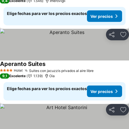
9,4
Excelente
1.546
Imerovigli
Elige fechas para ver los precios exactos
Ver precios
Compartir
Ag
Aperanto Suites
Ver precios
Hotel
Suites con jacuzzis privados al aire libre
Ver precios
4 Estrellas
9,1
Excelente
1.139
Oia
Elige fechas para ver los precios exactos
Ver precios
Compartir
Ag