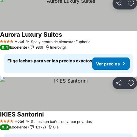
Compartir
Ag
Aurora Luxury Suites
Ver precios
Hotel
Spa y centro de bienestar Euphoria
Ver precios
4 Estrellas
9,4
Excelente
986
Imerovigli
Elige fechas para ver los precios exactos
Ver precios
Compartir
Ag
IKIES Santorini
Ver precios
Hotel
Suites con baños de vapor privados
Ver precios
4 Estrellas
9,8
Excelente
1.372
Oia