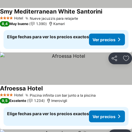
Smy Mediterranean White Santorini
Ver precios
Hotel
Nueve jacuzzis para relajarte
Ver precios
4 Estrellas
8,4
Muy bueno
1.390
Kamari
Elige fechas para ver los precios exactos
Ver precios
Compartir
Ag
Afroessa Hotel
Ver precios
Hotel
Piscina infinita con bar junto a la piscina
Ver precios
4 Estrellas
9,5
Excelente
1.234
Imerovigli
Elige fechas para ver los precios exactos
Ver precios