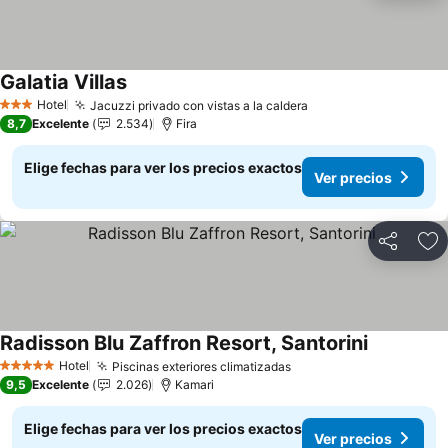
Galatia Villas
Ver precios
Hotel
Jacuzzi privado con vistas a la caldera
Ver precios
3 Estrellas
8,7
Excelente
2.534
Fira
Elige fechas para ver los precios exactos
Ver precios
Compartir
Ag
Radisson Blu Zaffron Resort, Santorini
Ver precio
Hotel
Piscinas exteriores climatizadas
Ver precios
5 Estrellas
9,5
Excelente
2.026
Kamari
Elige fechas para ver los precios exactos
Ver precios