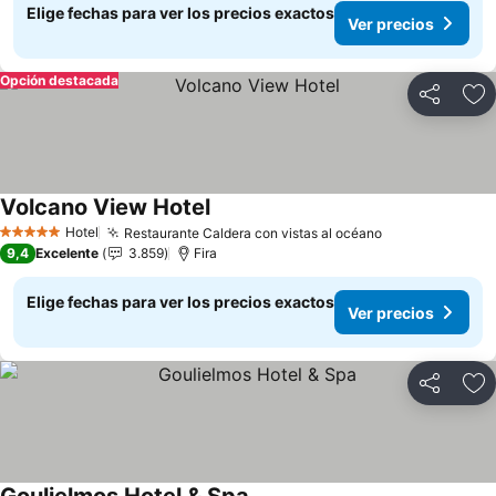
Elige fechas para ver los precios exactos
Ver precios
Opción destacada
Compartir
Ag
Volcano View Hotel
Ver precios
Hotel
Restaurante Caldera con vistas al océano
Ver precios
5 Estrellas
9,4
Excelente
3.859
Fira
Elige fechas para ver los precios exactos
Ver precios
Compartir
Ag