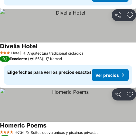
Compartir
Ag
Divelia Hotel
Ver precios
Hotel
Arquitectura tradicional cicládica
Ver precios
3 Estrellas
9,1
Excelente
563
Kamari
Elige fechas para ver los precios exactos
Ver precios
Compartir
Ag
Homeric Poems
Ver precios
Hotel
Suites cueva únicas y piscinas privadas
Ver precios
4 Estrellas