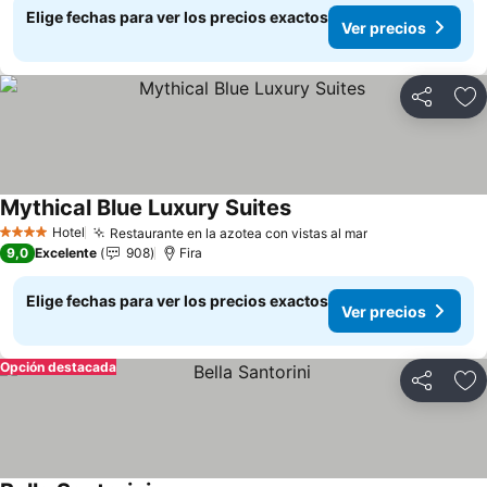
Elige fechas para ver los precios exactos
Ver precios
Compartir
Ag
Mythical Blue Luxury Suites
Ver precios
Hotel
Restaurante en la azotea con vistas al mar
Ver precios
4 Estrellas
9,0
Excelente
908
Fira
Elige fechas para ver los precios exactos
Ver precios
Opción destacada
Compartir
Ag