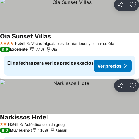
Compartir
Ag
Oia Sunset Villas
Ver precios
Hotel
Vistas inigualables del atardecer y el mar de Oia
Ver precio
4 Estrellas
9,6
Excelente
773
Oia
Elige fechas para ver los precios exactos
Ver precios
Compartir
Ag
Narkissos Hotel
Ver precios
Hotel
Auténtica comida griega
Ver precios
2 Estrellas
8,3
Muy bueno
1.109
Kamari