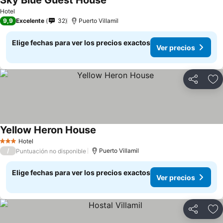
Sky Blue Guest House
Ver precios
Hotel
9,9
Excelente
32
Puerto Villamil
Elige fechas para ver los precios exactos
Ver precios
Compartir
Ag
Yellow Heron House
Ver precios
Hotel
3 Estrellas
/
Puerto Villamil
Puntuación no disponible
Elige fechas para ver los precios exactos
Ver precios
Compartir
Ag