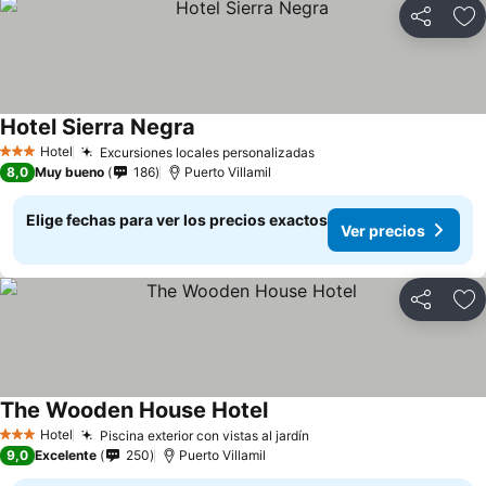
Compartir
Ag
Hotel Sierra Negra
Ver precios
Hotel
Excursiones locales personalizadas
Ver precios
3 Estrellas
8,0
Muy bueno
186
Puerto Villamil
Elige fechas para ver los precios exactos
Ver precios
Compartir
Ag
The Wooden House Hotel
Ver precios
Hotel
Piscina exterior con vistas al jardín
Ver precios
3 Estrellas
9,0
Excelente
250
Puerto Villamil