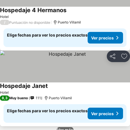
Hospedaje 4 Hermanos
Ver precios
Hotel
/
Puerto Villamil
Puntuación no disponible
Elige fechas para ver los precios exactos
Ver precios
Compartir
Ag
Hospedaje Janet
Ver precios
Hotel
8,3
Muy bueno
111
Puerto Villamil
Elige fechas para ver los precios exactos
Ver precios
Ver más