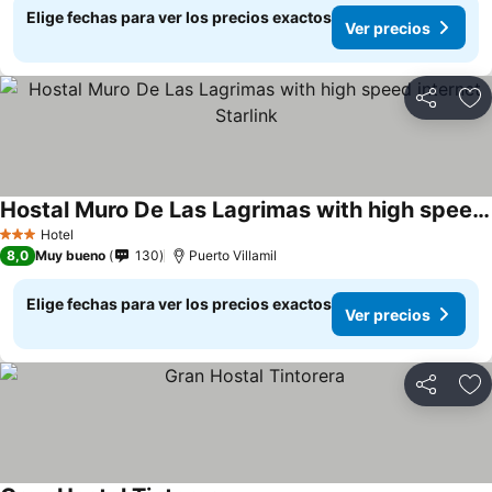
Elige fechas para ver los precios exactos
Ver precios
Compartir
Ag
Hostal Muro De Las Lagrimas with high speed internet Starlink
Ver precios
Hotel
3 Estrellas
8,0
Muy bueno
130
Puerto Villamil
Elige fechas para ver los precios exactos
Ver precios
Compartir
Ag