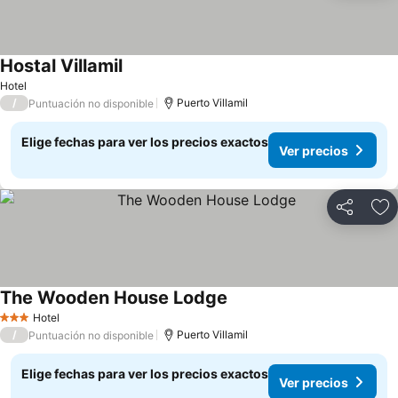
Hostal Villamil
Ver precios
Hotel
/
Puerto Villamil
Puntuación no disponible
Elige fechas para ver los precios exactos
Ver precios
Compartir
Ag
The Wooden House Lodge
Ver precios
Hotel
3 Estrellas
/
Puerto Villamil
Puntuación no disponible
Elige fechas para ver los precios exactos
Ver precios