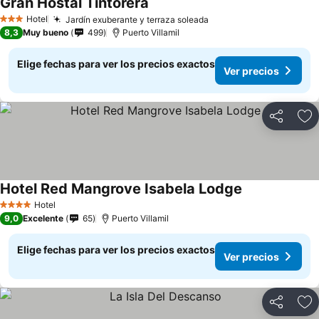
Gran Hostal Tintorera
Ver precios
Hotel
Jardín exuberante y terraza soleada
Ver precios
3 Estrellas
8,3
Muy bueno
499
Puerto Villamil
Elige fechas para ver los precios exactos
Ver precios
Compartir
Ag
Hotel Red Mangrove Isabela Lodge
Ver precios
Hotel
4 Estrellas
9,0
Excelente
65
Puerto Villamil
Elige fechas para ver los precios exactos
Ver precios
Compartir
Ag