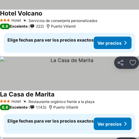
Hotel Volcano
Ver precios
Hotel
Servicios de conserjería personalizados
Ver precios
3 Estrellas
8,9
Excelente
222
Puerto Villamil
Elige fechas para ver los precios exactos
Ver precios
Compartir
Ag
La Casa de Marita
Ver precios
Hotel
Restaurante orgánico frente a la playa
Ver precios
3 Estrellas
8,8
Excelente
1.143
Puerto Villamil
Elige fechas para ver los precios exactos
Ver precios