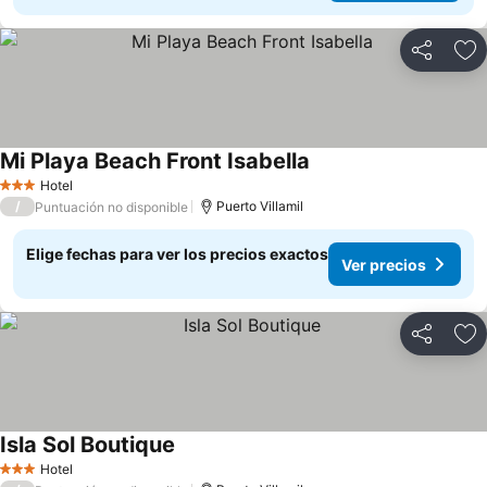
Compartir
Ag
Mi Playa Beach Front Isabella
Ver precios
Hotel
3 Estrellas
/
Puerto Villamil
Puntuación no disponible
Elige fechas para ver los precios exactos
Ver precios
Compartir
Ag
Isla Sol Boutique
Ver precios
Hotel
3 Estrellas