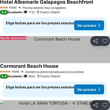
Hotel Albemarle Galapagos Beachfront
Ver prec
Hotel
Piscina exterior muy acogedora
Ver precios
3 Estrellas
8,8
Excelente
713
Puerto Villamil
Elige fechas para ver los precios exactos
Ver precios
Opción destacada
Compartir
Ag
Cormorant Beach House
Ver precios
Hotel
Asistencia personalizada para excursiones
Ver precios
4 Estrellas
9,4
Excelente
654
Puerto Villamil
Elige fechas para ver los precios exactos
Ver precios
Compartir
Ag