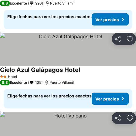
8,8
Excelente
990
Puerto Villamil
Elige fechas para ver los precios exactos
Ver precios
Compartir
Ag
Cielo Azul Galápagos Hotel
Ver precios
Hotel
2 Estrellas
8,8
Excelente
125
Puerto Villamil
Elige fechas para ver los precios exactos
Ver precios
Compartir
Ag