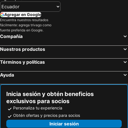
Cartago Bay
Hotel San Vicente Galapagos
Hotel Cally
Hostal Poseidon - Neptuno
Agregar en Google
Hospedaje Janet
Casa Sol Isabela
Encuentra nuestros resultados
fácilmente: agrega trivago como
Neptuno
Muro de Lagrimas
fuente preferida en Google.
Compañía
Mi Playa Beach Front Isabela
Sky Blue Guest House
Nuestros productos
Términos y políticas
Ayuda
Inicia sesión y obtén beneficios
exclusivos para socios
Personaliza tu experiencia
Obtén ofertas y precios para socios
Iniciar sesión