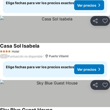
Elige fechas para ver los precios exactos
Ver precios
Compartir
Ag
Casa Sol Isabela
Ver precios
Hotel
4 Estrellas
/
Puerto Villamil
Puntuación no disponible
Elige fechas para ver los precios exactos
Ver precios
Compartir
Ag