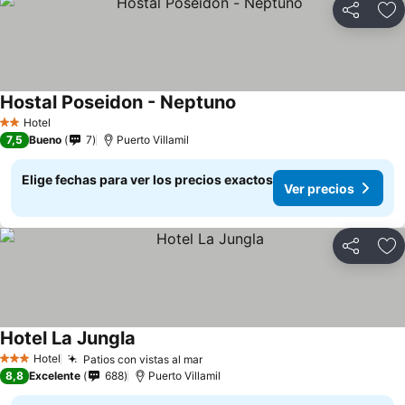
Compartir
Ag
Hostal Poseidon - Neptuno
Ver precios
Hotel
2 Estrellas
7,5
Bueno
7
Puerto Villamil
Elige fechas para ver los precios exactos
Ver precios
Compartir
Ag
Hotel La Jungla
Ver precios
Hotel
Patios con vistas al mar
Ver precios
3 Estrellas
8,8
Excelente
688
Puerto Villamil