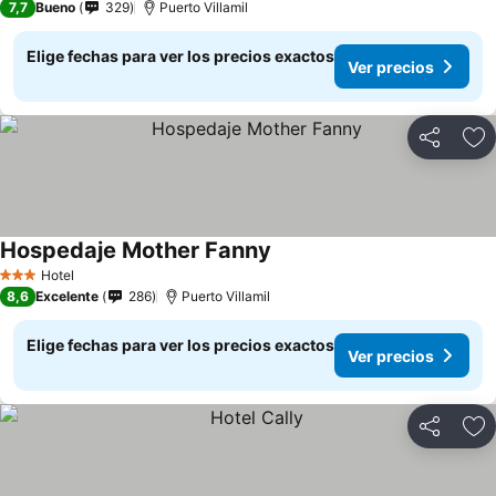
7,7
Bueno
329
Puerto Villamil
Elige fechas para ver los precios exactos
Ver precios
Compartir
Ag
Hospedaje Mother Fanny
Ver precios
Hotel
3 Estrellas
8,6
Excelente
286
Puerto Villamil
Elige fechas para ver los precios exactos
Ver precios
Compartir
Ag