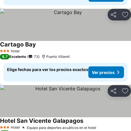
Compartir
Ag
Cartago Bay
Ver precios
Hotel
3 Estrellas
8,7
Excelente
73
Puerto Villamil
Elige fechas para ver los precios exactos
Ver precios
Compartir
Ag
Hotel San Vicente Galapagos
Ver precios
Hotel
Equipo para deportes acuáticos en el hotel
Ver precios
3 Estrellas