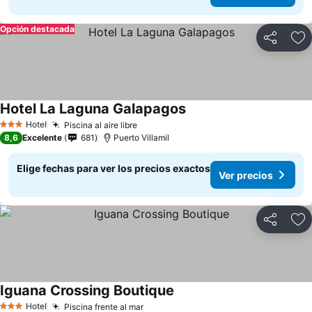
Opción destacada
Compartir
Ag
Hotel La Laguna Galapagos
Ver precios
Hotel
Piscina al aire libre
Ver precios
3 Estrellas
8,6
Excelente
681
Puerto Villamil
Elige fechas para ver los precios exactos
Ver precios
Compartir
Ag
Iguana Crossing Boutique
Ver precios
Hotel
Piscina frente al mar
Ver precios
3 Estrellas