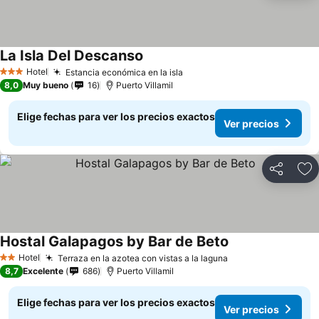
La Isla Del Descanso
Ver precios
Hotel
Estancia económica en la isla
Ver precios
3 Estrellas
8,0
Muy bueno
16
Puerto Villamil
Elige fechas para ver los precios exactos
Ver precios
Compartir
Ag
Hostal Galapagos by Bar de Beto
Ver precios
Hotel
Terraza en la azotea con vistas a la laguna
Ver precios
2 Estrellas
8,7
Excelente
686
Puerto Villamil
Elige fechas para ver los precios exactos
Ver precios