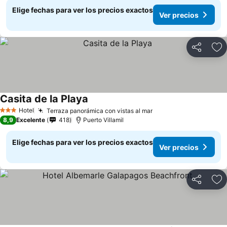
Elige fechas para ver los precios exactos
Ver precios
Compartir
Ag
Casita de la Playa
Ver precios
Hotel
Terraza panorámica con vistas al mar
Ver precios
3 Estrellas
8,9
Excelente
418
Puerto Villamil
Elige fechas para ver los precios exactos
Ver precios
Compartir
Ag