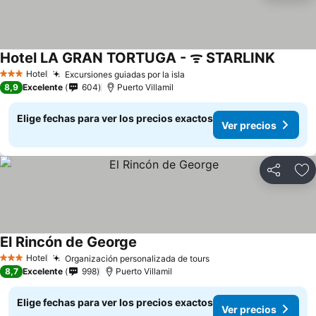
Hotel LA GRAN TORTUGA - ᯤ STARLINK
Ver pre
Hotel
Excursiones guiadas por la isla
Ver precios
3 Estrellas
8,9
Excelente
604
Puerto Villamil
Elige fechas para ver los precios exactos
Ver precios
Compartir
Ag
El Rincón de George
Ver precios
Hotel
Organización personalizada de tours
Ver precios
3 Estrellas
8,7
Excelente
998
Puerto Villamil
Elige fechas para ver los precios exactos
Ver precios