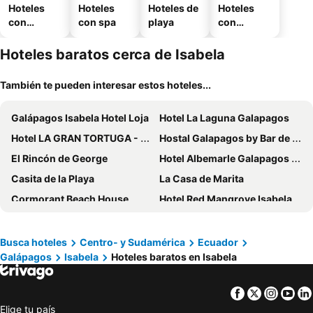
Hoteles
Hoteles
Hoteles de
Hoteles
con
con spa
playa
con
piscina
estaciona
miento
Hoteles baratos cerca de Isabela
También te pueden interesar estos hoteles...
Galápagos Isabela Hotel Loja
Hotel La Laguna Galapagos
Hotel LA GRAN TORTUGA - ᯤ STARLINK
Hostal Galapagos by Bar de Beto
El Rincón de George
Hotel Albemarle Galapagos Beachfront
Casita de la Playa
La Casa de Marita
Cormorant Beach House
Hotel Red Mangrove Isabela Lodge
Cielo Azul Galápagos Hotel
Hotel Volcano
Hostal Muro De Las Lagrimas with high speed internet Starlink
Gran Hostal Tintorera
Busca hoteles
Centro- y Sudamérica
Ecuador
Galápagos
Isabela
Hoteles baratos en Isabela
The Wooden House Hotel
La Isla Del Descanso
Cally Galapagos
Hotel La Jungla
Facebook
Twitter
Insta
Yo
Hostal Villamil
Iguana Crossing Boutique
Elige tu país