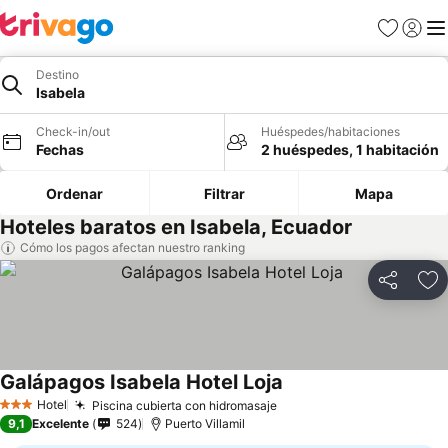
Favoritos
Iniciar 
Me
Destino
Isabela
Check-in/out
Huéspedes/habitaciones
Fechas
2 huéspedes, 1 habitación
Ordenar
Filtrar
Mapa
Hoteles baratos en Isabela, Ecuador
Cómo los pagos afectan nuestro ranking
Compartir
Ag
Galápagos Isabela Hotel Loja
Ver precios
Hotel
Piscina cubierta con hidromasaje
Ver precios
3 Estrellas
9,1
Excelente
524
Puerto Villamil