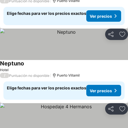
/
Puerto Villamil
Puntuación no disponible
Elige fechas para ver los precios exactos
Ver precios
Compartir
Ag
Neptuno
Ver precios
Hotel
/
Puerto Villamil
Puntuación no disponible
Elige fechas para ver los precios exactos
Ver precios
Compartir
Ag