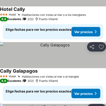
Hotel Cally
Ver precios
Hotel
Habitaciones con vistas al mar o a los manglares
Ver precios
3 Estrellas
8,6
Excelente
222
Puerto Villamil
Elige fechas para ver los precios exactos
Ver precios
Compartir
Ag
Cally Galapagos
Ver precios
Hotel
Habitaciones con vistas al mar o al manglar
Ver precios
3 Estrellas
8,6
Excelente
202
Puerto Villamil
Elige fechas para ver los precios exactos
Ver precios