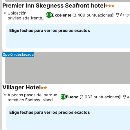
Premier Inn Skegness Seafront hotel
3 Estrellas
Ubicación
Excelente
(3.409 puntuaciones)
8,9
Skegn
privilegiada frente
al mar
Elige fechas para ver los precios exactos
Opción destacada
Villager Hotel
2 Estrellas
A pocos pasos del parque
Bueno
(3.032 puntuaciones)
7,8
a
temático Fantasy Island
Elige fechas para ver los precios exactos