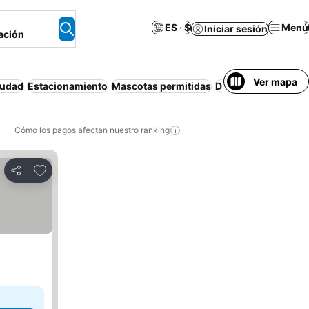
ES · $
Menú
Iniciar sesión
ación
Ver mapa
iudad
Estacionamiento
Mascotas permitidas
Desayuno gratis
Wi
Cómo los pagos afectan nuestro ranking
Agregar a favoritos
Compartir