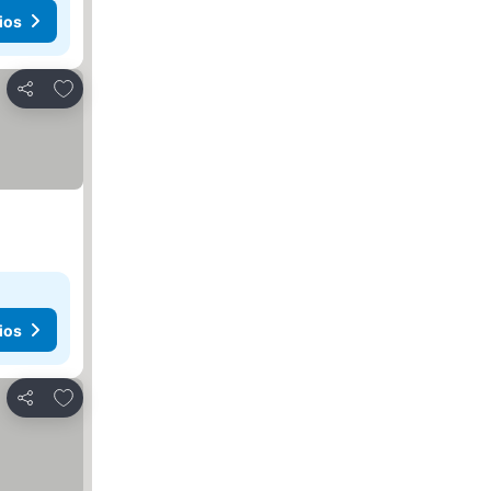
ios
Agregar a favoritos
Compartir
ios
Agregar a favoritos
Compartir