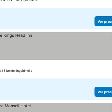
, a 5.3 km de: Ingoldmells
Ver prec
 1.3 km de: Ingoldmells
Ver prec