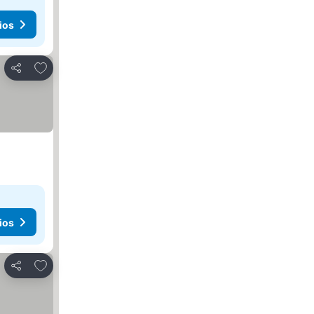
ios
Agregar a favoritos
Compartir
ios
Agregar a favoritos
Compartir