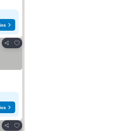
ios
Agregar a favoritos
Compartir
ios
Agregar a favoritos
Compartir