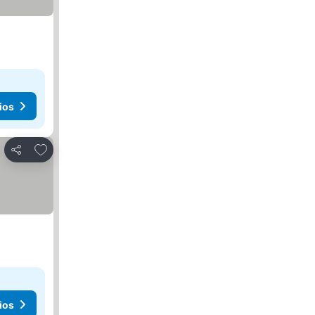
ios
Agregar a favoritos
Compartir
ios