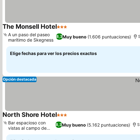
The Monsell Hotel
3 Estrellas
A un paso del paseo
Muy bueno
(1.606 puntuaciones)
8,3
S
marítimo de Skegness
Elige fechas para ver los precios exactos
Opción destacada
North Shore Hotel
3 Estrellas
Bar espacioso con
Muy bueno
(5.162 puntuaciones)
8,3
S
vistas al campo de
golf