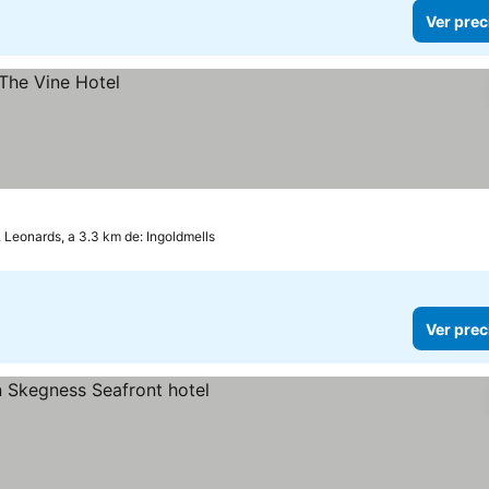
Ver prec
 Leonards, a 3.3 km de: Ingoldmells
Ver prec