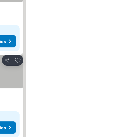
ios
Agregar a favoritos
Compartir
ios