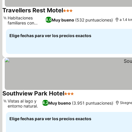
Travellers Rest Motel
3 Estrellas
Habitaciones
Muy bueno
(532 puntuaciones)
8,0
a 1.4 k
familiares con
literas
Elige fechas para ver los precios exactos
Southview Park Hotel
3 Estrellas
Vistas al lago y
Muy bueno
(3.951 puntuaciones)
8,2
Skegnes
entorno natural.
Elige fechas para ver los precios exactos