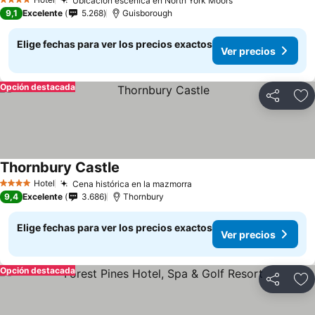
Ubicación escénica en North York Moors
4 Estrellas
9,1
Excelente
5.268
Guisborough
Elige fechas para ver los precios exactos
Ver precios
Opción destacada
Compartir
Ag
Thornbury Castle
Hotel
Cena histórica en la mazmorra
4 Estrellas
9,4
Excelente
3.686
Thornbury
Elige fechas para ver los precios exactos
Ver precios
Opción destacada
Compartir
Ag