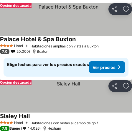
Opción destacada
Compartir
Ag
Palace Hotel & Spa Buxton
Hotel
Habitaciones amplias con vistas a Buxton
4 Estrellas
7,0
20.300
Buxton
Elige fechas para ver los precios exactos
Ver precios
Opción destacada
Compartir
Ag
Slaley Hall
Hotel
Habitaciones con vistas al campo de golf
4 Estrellas
7,8
Bueno
14.026
Hexham