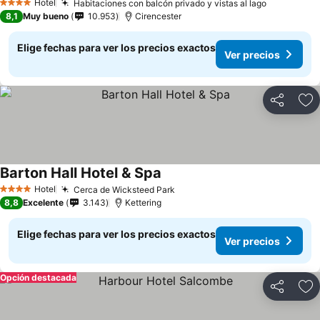
Hotel
Habitaciones con balcón privado y vistas al lago
4 Estrellas
8,1
Muy bueno
10.953
Cirencester
Elige fechas para ver los precios exactos
Ver precios
Compartir
Ag
Barton Hall Hotel & Spa
Hotel
Cerca de Wicksteed Park
4 Estrellas
8,8
Excelente
3.143
Kettering
Elige fechas para ver los precios exactos
Ver precios
Opción destacada
Compartir
Ag