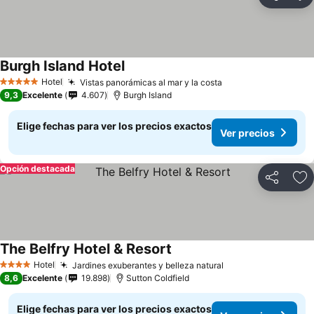
Compartir
Ag
Burgh Island Hotel
Hotel
Vistas panorámicas al mar y la costa
5 Estrellas
9,3
Excelente
4.607
Burgh Island
Elige fechas para ver los precios exactos
Ver precios
Opción destacada
Compartir
Ag
The Belfry Hotel & Resort
Hotel
Jardines exuberantes y belleza natural
4 Estrellas
8,6
Excelente
19.898
Sutton Coldfield
Elige fechas para ver los precios exactos