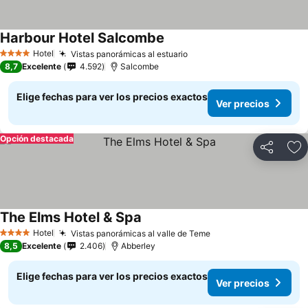
Harbour Hotel Salcombe
Hotel
Vistas panorámicas al estuario
4 Estrellas
8,7
Excelente
4.592
Salcombe
Elige fechas para ver los precios exactos
Ver precios
Opción destacada
Compartir
Ag
The Elms Hotel & Spa
Hotel
Vistas panorámicas al valle de Teme
4 Estrellas
8,5
Excelente
2.406
Abberley
Elige fechas para ver los precios exactos
Ver precios