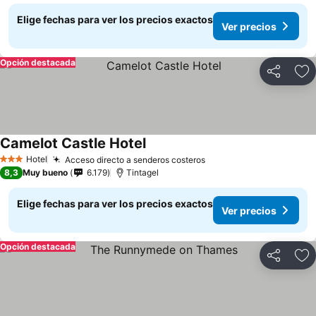
Elige fechas para ver los precios exactos
Ver precios
Opción destacada
Compartir
Ag
Camelot Castle Hotel
Hotel
Acceso directo a senderos costeros
3 Estrellas
8,3
Muy bueno
6.179
Tintagel
Elige fechas para ver los precios exactos
Ver precios
Opción destacada
Compartir
Ag