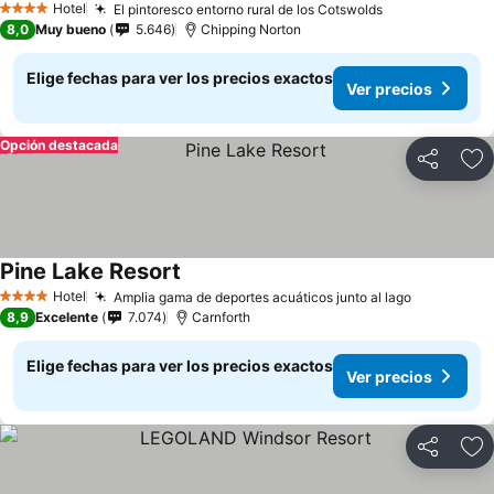
Hotel
El pintoresco entorno rural de los Cotswolds
4 Estrellas
8,0
Muy bueno
5.646
Chipping Norton
Elige fechas para ver los precios exactos
Ver precios
Opción destacada
Compartir
Ag
Pine Lake Resort
Hotel
Amplia gama de deportes acuáticos junto al lago
4 Estrellas
8,9
Excelente
7.074
Carnforth
Elige fechas para ver los precios exactos
Ver precios
Compartir
Ag