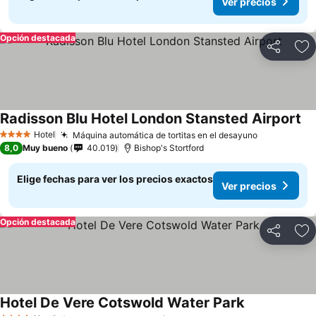
Ver precios
Opción destacada
Compartir
Ag
Radisson Blu Hotel London Stansted Airport
Hotel
Máquina automática de tortitas en el desayuno
4 Estrellas
8,0
Muy bueno
40.019
Bishop's Stortford
Elige fechas para ver los precios exactos
Ver precios
Opción destacada
Compartir
Ag
Hotel De Vere Cotswold Water Park