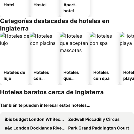
Hotel
Hostel
Apart-
hotel
Categorías destacadas de hoteles en
Inglaterra
Hoteles de
Hoteles
Hoteles
Hoteles
Hotel
lujo
con
que
con spa
play
piscina
aceptan
mascotas
Hoteles baratos cerca de Inglaterra
También te pueden interesar estos hoteles...
ibis budget London Whitechapel - Brick Lane
Zedwell Piccadilly Circus
a&o London Docklands Riverside
Park Grand Paddington Court