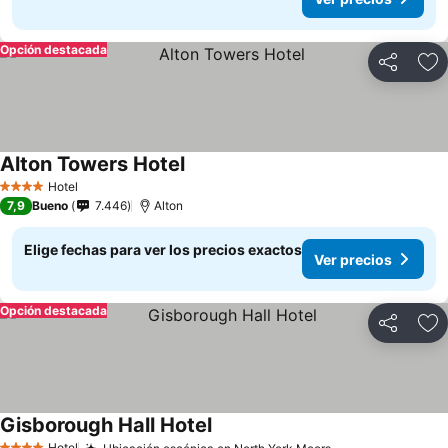
Opción destacada
Compartir
Ag
Alton Towers Hotel
Hotel
4 Estrellas
7,9
Bueno
7.446
Alton
Elige fechas para ver los precios exactos
Ver precios
Opción destacada
Compartir
Ag
Gisborough Hall Hotel
Hotel