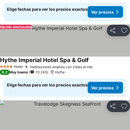
Elige fechas para ver los precios exactos
Ver precios
Opción destacada
Compartir
Ag
Hythe Imperial Hotel Spa & Golf
Hotel
Habitaciones amplias con vistas al mar
4 Estrellas
8,2
Muy bueno
10.245
Hythe
Elige fechas para ver los precios exactos
Ver precios
Compartir
Ag