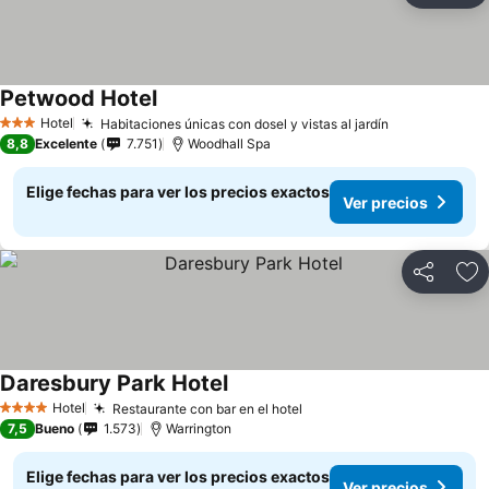
Petwood Hotel
Hotel
Habitaciones únicas con dosel y vistas al jardín
3 Estrellas
8,8
Excelente
7.751
Woodhall Spa
Elige fechas para ver los precios exactos
Ver precios
Compartir
Ag
Daresbury Park Hotel
Hotel
Restaurante con bar en el hotel
4 Estrellas
7,5
Bueno
1.573
Warrington
Elige fechas para ver los precios exactos
Ver precios