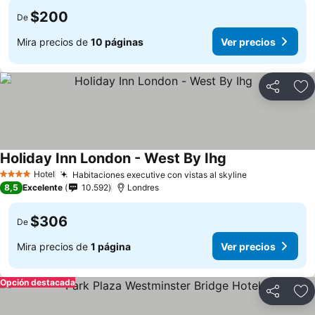
$200
De
Mira precios de
10 páginas
Ver precios
Compartir
Ag
Holiday Inn London - West By Ihg
Hotel
Habitaciones executive con vistas al skyline
4 Estrellas
8,5
Excelente
10.592
Londres
$306
De
Mira precios de
1 página
Ver precios
Opción destacada
Compartir
Ag