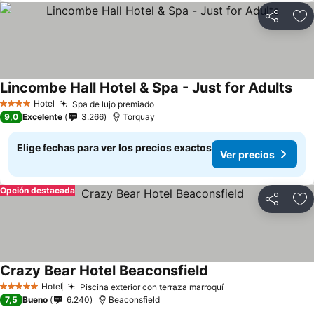
Compartir
Ag
Lincombe Hall Hotel & Spa - Just for Adults
Hotel
Spa de lujo premiado
4 Estrellas
9,0
Excelente
3.266
Torquay
Elige fechas para ver los precios exactos
Ver precios
Opción destacada
Compartir
Ag
Crazy Bear Hotel Beaconsfield
Hotel
Piscina exterior con terraza marroquí
5 Estrellas
7,5
Bueno
6.240
Beaconsfield