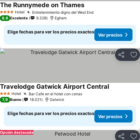
The Runnymede on Thames
Hotel
Entretenimiento digno del West End
4 Estrellas
8,6
Excelente
9.328
Egham
Elige fechas para ver los precios exactos
Ver precios
Compartir
Ag
Travelodge Gatwick Airport Central
Hotel
Bar Cafe en el hotel con cenas
3 Estrellas
7,9
Bueno
18.021
Gatwick
Elige fechas para ver los precios exactos
Ver precios
Opción destacada
Compartir
Ag