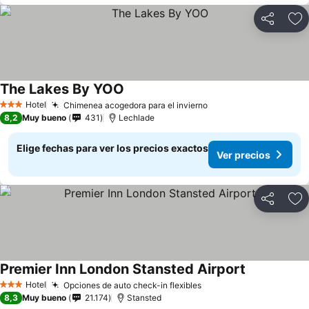
Compartir
Ag
The Lakes By YOO
Hotel
Chimenea acogedora para el invierno
3 Estrellas
8,2
Muy bueno
431
Lechlade
Elige fechas para ver los precios exactos
Ver precios
Compartir
Ag
Premier Inn London Stansted Airport
Hotel
Opciones de auto check-in flexibles
3 Estrellas
8,3
Muy bueno
21.174
Stansted