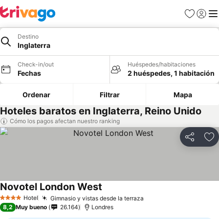
Favoritos
Iniciar 
Me
Destino
Inglaterra
Check-in/out
Huéspedes/habitaciones
Fechas
2 huéspedes, 1 habitación
Ordenar
Filtrar
Mapa
Hoteles baratos en Inglaterra, Reino Unido
Cómo los pagos afectan nuestro ranking
Compartir
Ag
Novotel London West
Hotel
Gimnasio y vistas desde la terraza
4 Estrellas
8,2
Muy bueno
26.164
Londres