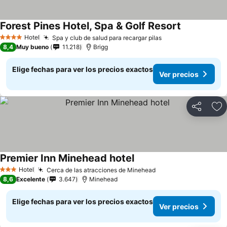
Forest Pines Hotel, Spa & Golf Resort
Hotel
Spa y club de salud para recargar pilas
4 Estrellas
8,4
Muy bueno
11.218
Brigg
Elige fechas para ver los precios exactos
Ver precios
Compartir
Ag
Premier Inn Minehead hotel
Hotel
Cerca de las atracciones de Minehead
3 Estrellas
8,6
Excelente
3.647
Minehead
Elige fechas para ver los precios exactos
Ver precios