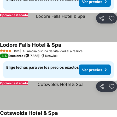
Ver precios
Opción destacada
Compartir
Ag
Lodore Falls Hotel & Spa
Hotel
Amplia piscina de vitalidad al aire libre
4 Estrellas
8,5
Excelente
7.868
Keswick
Elige fechas para ver los precios exactos
Ver precios
Opción destacada
Compartir
Ag
Cotswolds Hotel & Spa