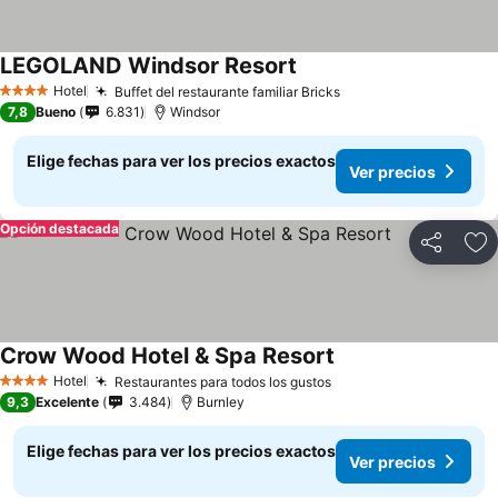
LEGOLAND Windsor Resort
Hotel
Buffet del restaurante familiar Bricks
4 Estrellas
7,8
Bueno
6.831
Windsor
Elige fechas para ver los precios exactos
Ver precios
Opción destacada
Compartir
Ag
Crow Wood Hotel & Spa Resort
Hotel
Restaurantes para todos los gustos
4 Estrellas
9,3
Excelente
3.484
Burnley
Elige fechas para ver los precios exactos
Ver precios