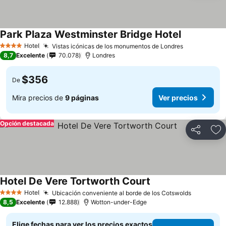
Park Plaza Westminster Bridge Hotel
Hotel
Vistas icónicas de los monumentos de Londres
4 Estrellas
8,7
Excelente
70.078
Londres
$356
De
Mira precios de
9 páginas
Ver precios
Opción destacada
Compartir
Ag
Hotel De Vere Tortworth Court
Hotel
Ubicación conveniente al borde de los Cotswolds
4 Estrellas
8,5
Excelente
12.888
Wotton-under-Edge
Elige fechas para ver los precios exactos