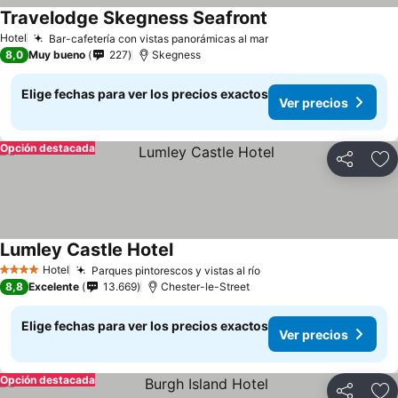
Travelodge Skegness Seafront
Hotel
Bar-cafetería con vistas panorámicas al mar
8,0
Muy bueno
227
Skegness
Elige fechas para ver los precios exactos
Ver precios
Opción destacada
Compartir
Ag
Lumley Castle Hotel
Hotel
Parques pintorescos y vistas al río
4 Estrellas
8,8
Excelente
13.669
Chester-le-Street
Elige fechas para ver los precios exactos
Ver precios
Opción destacada