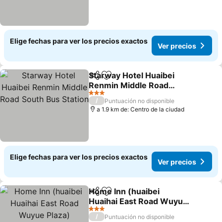
Elige fechas para ver los precios exactos
Ver precios
Starway Hotel Huaibei
Compartir
Agregar a favoritos
Renmin Middle Road
South Bus Station
Ver precios
3 Estrellas
/
Puntuación no disponible
a 1.9 km de: Centro de la ciudad
Elige fechas para ver los precios exactos
Ver precios
Home Inn (huaibei
Compartir
Agregar a favoritos
Huaihai East Road Wuyue
Plaza)
Ver precios
3 Estrellas
/
Puntuación no disponible