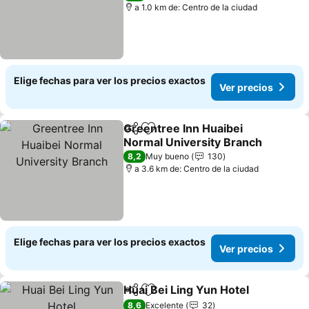
a 1.0 km de: Centro de la ciudad
Elige fechas para ver los precios exactos
Ver precios
Greentree Inn Huaibei
Compartir
Agregar a favoritos
Normal University Branch
Ver precios
8,2
Muy bueno
130
a 3.6 km de: Centro de la ciudad
Elige fechas para ver los precios exactos
Ver precios
Huai Bei Ling Yun Hotel
Compartir
Agregar a favoritos
Ver
8,6
Excelente
32