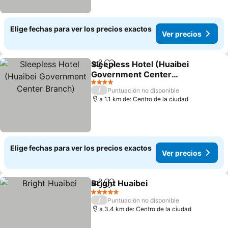
Elige fechas para ver los precios exactos
Ver precios
Sleepless Hotel (Huaibei
Compartir
Agregar a favoritos
Government Center
Branch)
Ver precios
4 Estrellas
/
Puntuación no disponible
a 1.1 km de: Centro de la ciudad
Elige fechas para ver los precios exactos
Ver precios
Bright Huaibei
Compartir
Agregar a favoritos
Ver precios
5 Estrellas
/
Puntuación no disponible
a 3.4 km de: Centro de la ciudad