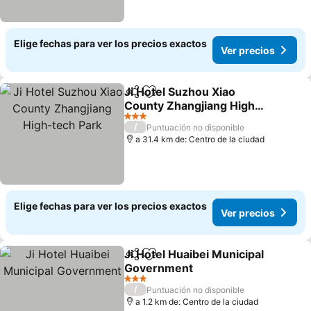
Elige fechas para ver los precios exactos
Ver precios
Ji Hotel Suzhou Xiao
Compartir
Agregar a favoritos
County Zhangjiang High-
tech Park
Ver precios
3 Estrellas
/
Puntuación no disponible
a 31.4 km de: Centro de la ciudad
Elige fechas para ver los precios exactos
Ver precios
Ji Hotel Huaibei Municipal
Compartir
Agregar a favoritos
Government
Ver precios
3 Estrellas
/
Puntuación no disponible
a 1.2 km de: Centro de la ciudad