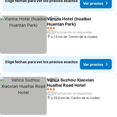
Elige fechas para ver los precios exactos
Ver precios
Vienna Hotel (huaibei
Compartir
Agregar a favoritos
Huantan Park)
Ver precios
3 Estrellas
/
Puntuación no disponible
a 1.5 km de: Centro de la ciudad
Elige fechas para ver los precios exactos
Ver precios
Vatica Suzhou Xiaoxian
Compartir
Agregar a favoritos
Huaihai Road Hotel
Ver precios
3 Estrellas
/
Puntuación no disponible
a 29.8 km de: Centro de la ciudad