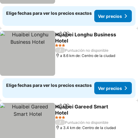
Elige fechas para ver los precios exactos
Ver precios
Huaibei Longhu Business
Compartir
Agregar a favoritos
Hotel
Ver precios
3 Estrellas
/
Puntuación no disponible
a 8.6 km de: Centro de la ciudad
Elige fechas para ver los precios exactos
Ver precios
Huaibei Gareed Smart
Compartir
Agregar a favoritos
Hotel
Ver precios
3 Estrellas
/
Puntuación no disponible
a 3.4 km de: Centro de la ciudad