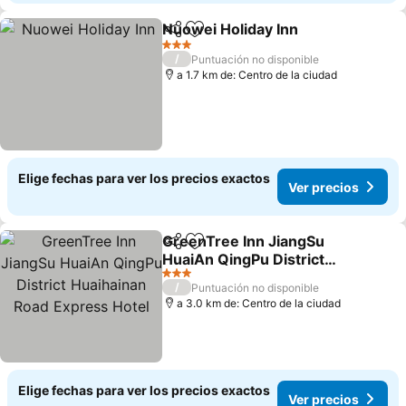
Nuowei Holiday Inn
Compartir
Agregar a favoritos
Ver pre
3 Estrellas
/
Puntuación no disponible
a 1.7 km de: Centro de la ciudad
Elige fechas para ver los precios exactos
Ver precios
GreenTree Inn JiangSu
Compartir
Agregar a favoritos
HuaiAn QingPu District
Huaihainan Road Express
Ver precios
3 Estrellas
/
Puntuación no disponible
Hotel
a 3.0 km de: Centro de la ciudad
Elige fechas para ver los precios exactos
Ver precios