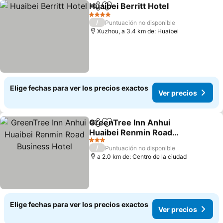
Huaibei Berritt Hotel
Compartir
Agregar a favoritos
Ver p
4 Estrellas
/
Puntuación no disponible
Xuzhou, a 3.4 km de: Huaibei
Elige fechas para ver los precios exactos
Ver precios
GreenTree Inn Anhui
Compartir
Agregar a favoritos
Huaibei Renmin Road
Business Hotel
Ver precios
3 Estrellas
/
Puntuación no disponible
a 2.0 km de: Centro de la ciudad
Elige fechas para ver los precios exactos
Ver precios