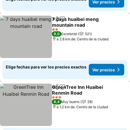
Ver precios
7 days huaibei meng
Compartir
Agregar a favoritos
mountain road
Ver precios
2 Estrellas
9,0
Excelente
521
a 2.8 km de: Centro de la ciudad
Elige fechas para ver los precios exactos
Ver precios
GreenTree Inn Huaibei
Compartir
Agregar a favoritos
Renmin Road
Ver precios
3 Estrellas
8,4
Muy bueno
28
a 1.2 km de: Centro de la ciudad