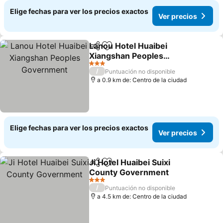
Elige fechas para ver los precios exactos
Ver precios
Lanou Hotel Huaibei
Compartir
Agregar a favoritos
Xiangshan Peoples
Government
Ver precios
3 Estrellas
/
Puntuación no disponible
a 0.9 km de: Centro de la ciudad
Elige fechas para ver los precios exactos
Ver precios
Ji Hotel Huaibei Suixi
Compartir
Agregar a favoritos
County Government
Ver precios
3 Estrellas
/
Puntuación no disponible
a 4.5 km de: Centro de la ciudad