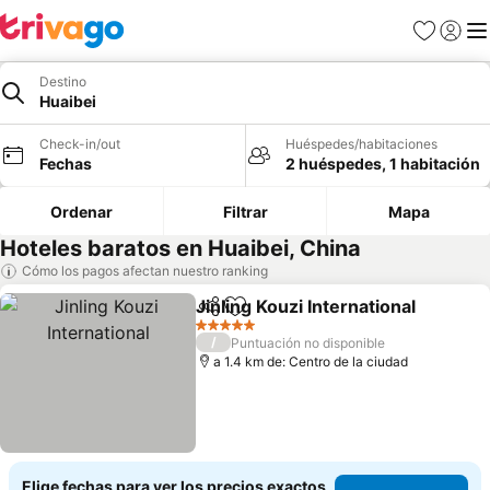
Favoritos
Iniciar 
Me
Destino
Huaibei
Check-in/out
Huéspedes/habitaciones
Fechas
2 huéspedes, 1 habitación
Ordenar
Filtrar
Mapa
Hoteles baratos en Huaibei, China
Cómo los pagos afectan nuestro ranking
Jinling Kouzi International
Compartir
Agregar a favoritos
5 Estrellas
/
Puntuación no disponible
a 1.4 km de: Centro de la ciudad
Elige fechas para ver los precios exactos