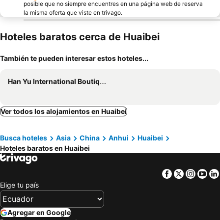
posible que no siempre encuentres en una página web de reserva
la misma oferta que viste en trivago.
Hoteles baratos cerca de Huaibei
También te pueden interesar estos hoteles...
Han Yu International Boutique Hotel
Ver todos los alojamientos en Huaibei
Busca hoteles
Asia
China
Anhui
Huaibei
Hoteles baratos en Huaibei
Facebook
Twitter
Insta
Yo
Elige tu país
Agregar en Google