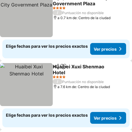
Compartir
Agregar a favoritos
Government Plaza
Ver precios
4 Estrellas
/
Puntuación no disponible
a 0.7 km de: Centro de la ciudad
Elige fechas para ver los precios exactos
Ver precios
Huaibei Xuxi Shenmao
Compartir
Agregar a favoritos
Hotel
Ver precios
4 Estrellas
/
Puntuación no disponible
a 7.6 km de: Centro de la ciudad
Elige fechas para ver los precios exactos
Ver precios