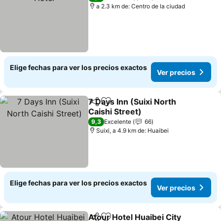
a 2.3 km de: Centro de la ciudad
Elige fechas para ver los precios exactos
Ver precios
7 Days Inn (Suixi North
Compartir
Agregar a favoritos
Caishi Street)
Ver precios
9,3
Excelente
66
Suixi, a 4.9 km de: Huaibei
Elige fechas para ver los precios exactos
Ver precios
Atour Hotel Huaibei City