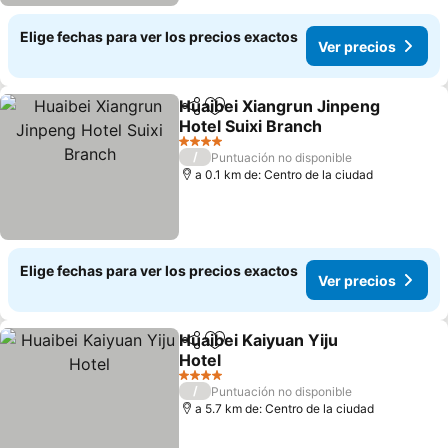
Elige fechas para ver los precios exactos
Ver precios
Huaibei Xiangrun Jinpeng
Compartir
Agregar a favoritos
Hotel Suixi Branch
Ver precios
4 Estrellas
/
Puntuación no disponible
a 0.1 km de: Centro de la ciudad
Elige fechas para ver los precios exactos
Ver precios
Huaibei Kaiyuan Yiju
Compartir
Agregar a favoritos
Hotel
Ver precios
4 Estrellas
/
Puntuación no disponible
a 5.7 km de: Centro de la ciudad