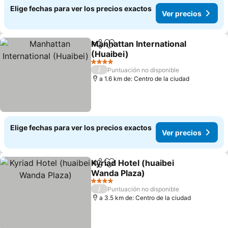
Elige fechas para ver los precios exactos
Ver precios
Manhattan International
Compartir
Agregar a favoritos
(Huaibei)
Ver precios
4 Estrellas
/
Puntuación no disponible
a 1.6 km de: Centro de la ciudad
Elige fechas para ver los precios exactos
Ver precios
Kyriad Hotel (huaibei
Compartir
Agregar a favoritos
Wanda Plaza)
Ver precios
4 Estrellas
/
Puntuación no disponible
a 3.5 km de: Centro de la ciudad