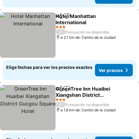
Hotel Manhattan
Compartir
Agregar a favoritos
International
Ver precios
3 Estrellas
/
Puntuación no disponible
a 2.1 km de: Centro de la ciudad
Elige fechas para ver los precios exactos
Ver precios
GreenTree Inn Huaibei
Compartir
Agregar a favoritos
Xiangshan District
Guogou Square Hotel
Ver precios
3 Estrellas
/
Puntuación no disponible
a 1.8 km de: Centro de la ciudad