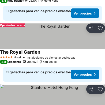
8,4
Muy bueno
26.107
Hong Kong
Elige fechas para ver los precios exactos
Ver precios
Opción destacada
Compartir
Ag
The Royal Garden
Ver precios
Hotel
Instalaciones de bienestar dedicadas
Ver precios
5 Estrellas
8,8
Excelente
30.792
Yau Ma Tei
Elige fechas para ver los precios exactos
Ver precios
Compartir
Ag