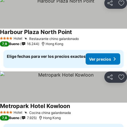
Compartir
Ag
Harbour Plaza North Point
Ver precios
Hotel
Restaurante chino galardonado
Ver precios
4 Estrellas
7,9
Bueno
16.244
Hong Kong
Elige fechas para ver los precios exactos
Ver precios
Compartir
Ag
Metropark Hotel Kowloon
Ver precios
Hotel
Cocina china galardonada
Ver precios
4 Estrellas
7,8
Bueno
7.925
Hong Kong