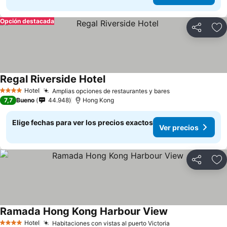
Opción destacada
Compartir
Ag
Regal Riverside Hotel
Ver precios
Hotel
Amplias opciones de restaurantes y bares
Ver precios
4 Estrellas
7,7
Bueno
44.948
Hong Kong
Elige fechas para ver los precios exactos
Ver precios
Compartir
Ag
Ramada Hong Kong Harbour View
Ver precios
Hotel
Habitaciones con vistas al puerto Victoria
Ver precios
4 Estrellas