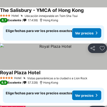
The Salisbury - YMCA of Hong Kong
Ver precios
Hotel
Ubicación inmejorable en Tsim Sha Tsui
Ver precios
4 Estrellas
8,7
Excelente
17.438
Hong Kong
Elige fechas para ver los precios exactos
Ver precios
Compartir
Ag
Royal Plaza Hotel
Ver precios
Hotel
Vistas panorámicas a la ciudad o a Lion Rock
Ver precio
5 Estrellas
8,9
Excelente
57.328
Hong Kong
Elige fechas para ver los precios exactos
Ver precios