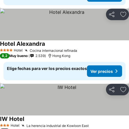
Compartir
Ag
Hotel Alexandra
Ver precios
Hotel
Cocina internacional refinada
Ver precios
4 Estrellas
8,2
Muy bueno
2.539
Hong Kong
Elige fechas para ver los precios exactos
Ver precios
Compartir
Ag
IW Hotel
Ver precios
Hotel
La herencia industrial de Kowloon East
Ver precios
3 Estrellas