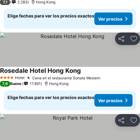
7,1
2.283
Hong Kong
Elige fechas para ver los precios exactos
Ver precios
Compartir
Ag
Rosedale Hotel Hong Kong
Ver precios
Hotel
Cena en el restaurante Sonata Western
Ver precios
4 Estrellas
7,6
Bueno
17.891
Hong Kong
Elige fechas para ver los precios exactos
Ver precios
Compartir
Ag