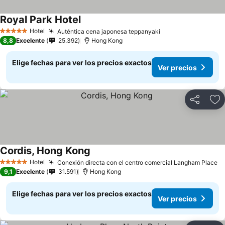
Royal Park Hotel
Ver precios
Hotel
Auténtica cena japonesa teppanyaki
Ver precios
5 Estrellas
8,8
Excelente
25.392
Hong Kong
Elige fechas para ver los precios exactos
Ver precios
Compartir
Ag
Cordis, Hong Kong
Ver precios
Hotel
Conexión directa con el centro comercial Langham Place
Ve
5 Estrellas
9,1
Excelente
31.591
Hong Kong
Elige fechas para ver los precios exactos
Ver precios