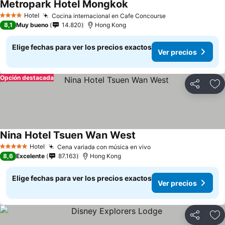
Metropark Hotel Mongkok
Ver precios
Hotel
Cocina internacional en Cafe Concourse
Ver precios
4 Estrellas
8,1
Muy bueno
14.820
Hong Kong
Elige fechas para ver los precios exactos
Ver precios
Opción destacada
Compartir
Ag
Nina Hotel Tsuen Wan West
Ver precios
Hotel
Cena variada con música en vivo
Ver precios
5 Estrellas
8,6
Excelente
87.163
Hong Kong
Elige fechas para ver los precios exactos
Ver precios
Compartir
Ag