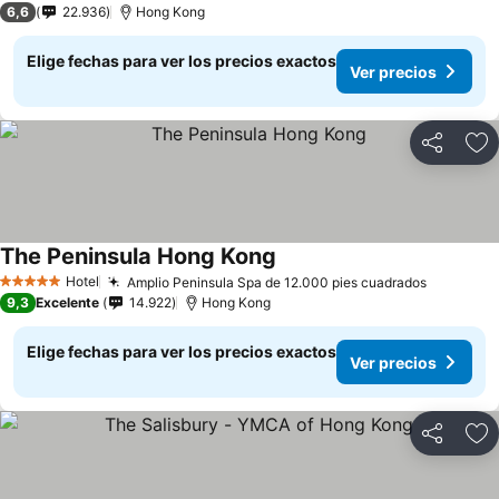
6,6
22.936
Hong Kong
Elige fechas para ver los precios exactos
Ver precios
Compartir
Ag
The Peninsula Hong Kong
Ver precios
Hotel
Amplio Peninsula Spa de 12.000 pies cuadrados
Ver prec
5 Estrellas
9,3
Excelente
14.922
Hong Kong
Elige fechas para ver los precios exactos
Ver precios
Compartir
Ag