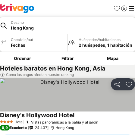
Favoritos
Iniciar 
Me
Destino
Hong Kong
Check-in/out
Huéspedes/habitaciones
Fechas
2 huéspedes, 1 habitación
Ordenar
Filtrar
Mapa
Hoteles baratos en Hong Kong, Asia
Cómo los pagos afectan nuestro ranking
Compartir
Ag
Disney's Hollywood Hotel
Ver precios
Hotel
Vistas panorámicas a la bahía y al jardín
Ver precios
4 Estrellas
8,9
Excelente
24.437
Hong Kong