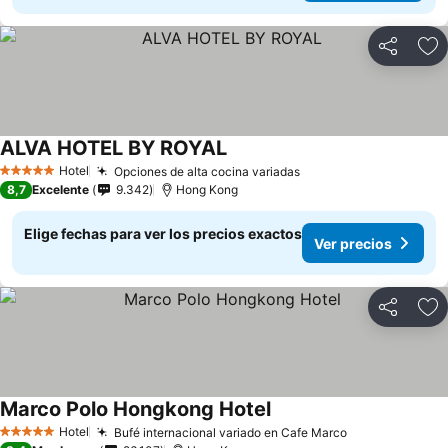
Compartir
Ag
ALVA HOTEL BY ROYAL
Ver precios
Hotel
Opciones de alta cocina variadas
Ver precios
5 Estrellas
8,7
Excelente
9.342
Hong Kong
Elige fechas para ver los precios exactos
Ver precios
Compartir
Ag
Marco Polo Hongkong Hotel
Ver precios
Hotel
Bufé internacional variado en Cafe Marco
Ver precios
5 Estrellas