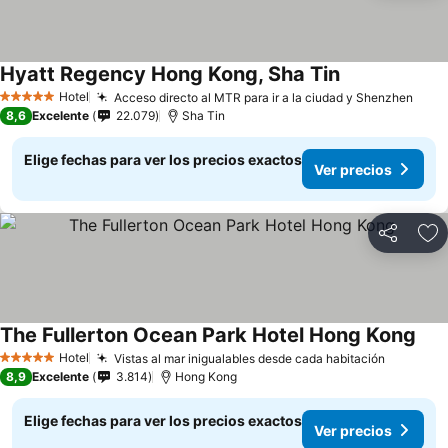
Hyatt Regency Hong Kong, Sha Tin
Ver precios
Hotel
Acceso directo al MTR para ir a la ciudad y Shenzhen
Ver 
5 Estrellas
8,6
Excelente
22.079
Sha Tin
Elige fechas para ver los precios exactos
Ver precios
Compartir
Ag
The Fullerton Ocean Park Hotel Hong Kong
Ver 
Hotel
Vistas al mar inigualables desde cada habitación
Ver prec
5 Estrellas
8,9
Excelente
3.814
Hong Kong
Elige fechas para ver los precios exactos
Ver precios