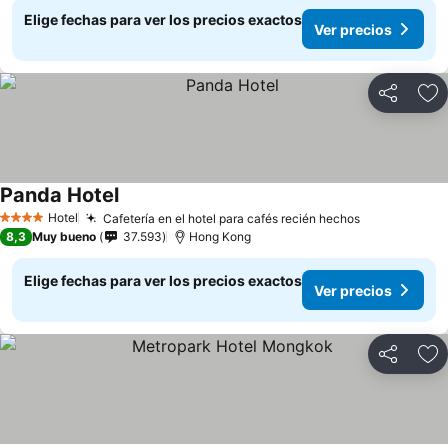
Elige fechas para ver los precios exactos
Ver precios
Compartir
Ag
Panda Hotel
Ver precios
Hotel
Cafetería en el hotel para cafés recién hechos
Ver precios
4 Estrellas
8,3
Muy bueno
37.593
Hong Kong
Elige fechas para ver los precios exactos
Ver precios
Compartir
Ag