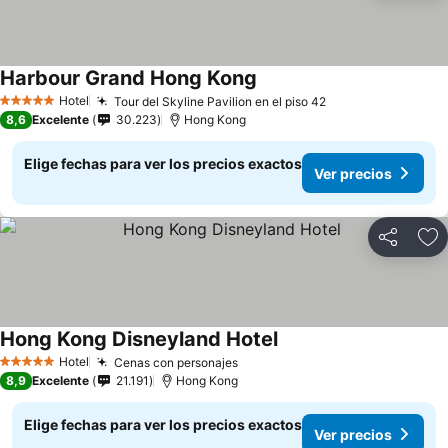
Harbour Grand Hong Kong
Ver precios
Hotel
Tour del Skyline Pavilion en el piso 42
Ver precios
5 Estrellas
8,6
Excelente
30.223
Hong Kong
Elige fechas para ver los precios exactos
Ver precios
Compartir
Ag
Hong Kong Disneyland Hotel
Ver precios
Hotel
Cenas con personajes
Ver precios
5 Estrellas
8,9
Excelente
21.191
Hong Kong
Elige fechas para ver los precios exactos
Ver precios