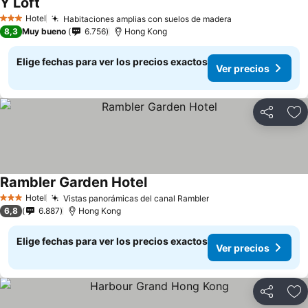
Y Loft
Ver precios
Hotel
Habitaciones amplias con suelos de madera
Ver precios
3 Estrellas
8,3
Muy bueno
6.756
Hong Kong
Elige fechas para ver los precios exactos
Ver precios
Compartir
Ag
Rambler Garden Hotel
Ver precios
Hotel
Vistas panorámicas del canal Rambler
Ver precios
3 Estrellas
6,8
6.887
Hong Kong
Elige fechas para ver los precios exactos
Ver precios
Compartir
Ag