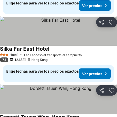
Elige fechas para ver los precios exactos
Ver precios
Compartir
Ag
Silka Far East Hotel
Ver precios
Hotel
Fácil acceso al transporte al aeropuerto
Ver precios
3 Estrellas
7,1
12.682
Hong Kong
Elige fechas para ver los precios exactos
Ver precios
Compartir
Ag