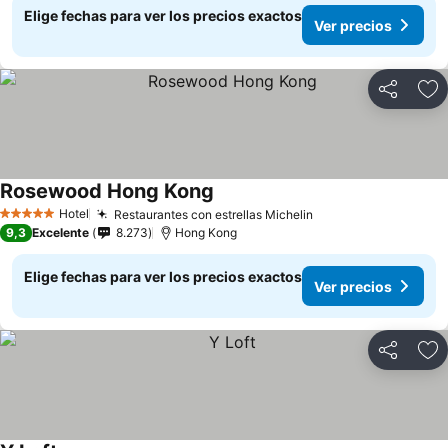
Elige fechas para ver los precios exactos
Ver precios
Compartir
Ag
Rosewood Hong Kong
Ver precios
Hotel
Restaurantes con estrellas Michelin
Ver precios
5 Estrellas
9,3
Excelente
8.273
Hong Kong
Elige fechas para ver los precios exactos
Ver precios
Compartir
Ag