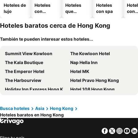
Hoteles de
Hoteles
Hoteles
Hoteles
Hote
lujo
con
que
con spa
con
piscina
aceptan
esta
mascotas
mien
Hoteles baratos cerca de Hong Kong
También te pueden interesar estos hoteles...
Summit View Kowloon
The Kowloon Hotel
The Kala Boutique
Nap Hella Inn
The Emperor Hotel
Hotel MK
The Harbourview
Hotel Pravo Hong Kong
Holiday Inn Express Hong Kong Kowloon Cbd2 By Ihg
Hotel 108 Hong Kong
Sheraton Hong Kong Tung Chung Hotel
Senmei Superior Business Apartment (Shenzhen Futian Port)
Panda Hotel
Ramada Hong Kong Harbour View
Busca hoteles
Asia
Hong Kong
Hoteles baratos en Hong Kong
The Peninsula Hong Kong
The Salisbury - YMCA of Hong Kong
Hong Kong Disneyland Hotel
Rosedale Hotel Hong Kong
Facebook
Twitter
Insta
Yo
Hyatt Regency Hong Kong, Sha Tin
Marco Polo Hongkong Hotel
Elige tu país