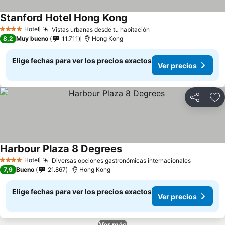
Stanford Hotel Hong Kong
Ver precios
Hotel
Vistas urbanas desde tu habitación
Ver precios
4 Estrellas
8,2
Muy bueno
11.711
Hong Kong
Elige fechas para ver los precios exactos
Ver precios
Compartir
Ag
Harbour Plaza 8 Degrees
Ver precios
Hotel
Diversas opciones gastronómicas internacionales
Ver prec
4 Estrellas
7,9
Bueno
21.867
Hong Kong
Elige fechas para ver los precios exactos
Ver precios
Ver más