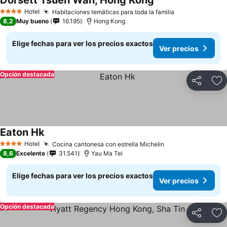
Dorsett Tsuen Wan, Hong Kong
Ver precios
Hotel
Habitaciones temáticas para toda la familia
Ver precios
4 Estrellas
8,2
Muy bueno
16.195
Hong Kong
Elige fechas para ver los precios exactos
Ver precios
Opción destacada
Compartir
Ag
Eaton Hk
Ver precios
Hotel
Cocina cantonesa con estrella Michelin
Ver precios
4 Estrellas
8,6
Excelente
31.541
Yau Ma Tei
Elige fechas para ver los precios exactos
Ver precios
Opción destacada
Compartir
Ag