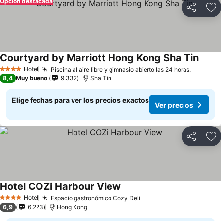
Opción destacada
Compartir
Ag
Courtyard by Marriott Hong Kong Sha Tin
Ver p
Hotel
Piscina al aire libre y gimnasio abierto las 24 horas.
Ver pre
4 Estrellas
8,4
Muy bueno
9.332
Sha Tin
Elige fechas para ver los precios exactos
Ver precios
Compartir
Ag
Hotel COZi Harbour View
Ver precios
Hotel
Espacio gastronómico Cozy Deli
Ver precios
4 Estrellas
6,9
6.223
Hong Kong