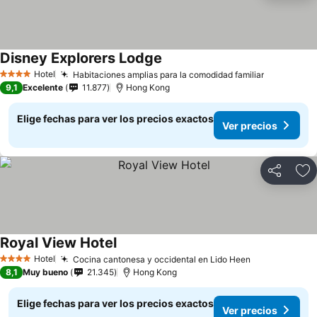
Disney Explorers Lodge
Ver precios
Hotel
Habitaciones amplias para la comodidad familiar
Ver preci
4 Estrellas
9,1
Excelente
11.877
Hong Kong
Elige fechas para ver los precios exactos
Ver precios
Compartir
Ag
Royal View Hotel
Ver precios
Hotel
Cocina cantonesa y occidental en Lido Heen
Ver precios
4 Estrellas
8,1
Muy bueno
21.345
Hong Kong
Elige fechas para ver los precios exactos
Ver precios