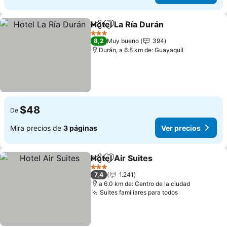
Hotel La Ría Durán
Compartir
Agregar a favoritos
3 Estrellas
8,2
Muy bueno
394
Durán, a 6.8 km de: Guayaquil
$48
De
Mira precios de
3 páginas
Ver precios
Hotel Air Suites
Compartir
Agregar a favoritos
3 Estrellas
7,4
1.241
a 6.0 km de: Centro de la ciudad
Suites familiares para todos