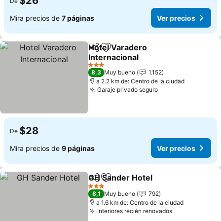
$26
De
Mira precios de
7 páginas
Ver precios
Hotel Varadero
Compartir
Agregar a favoritos
Internacional
3 Estrellas
8,3
Muy bueno
1.152
a 2.2 km de: Centro de la ciudad
Garaje privado seguro
$28
De
Mira precios de
9 páginas
Ver precios
GH Sander Hotel
Compartir
Agregar a favoritos
3 Estrellas
8,1
Muy bueno
792
a 1.6 km de: Centro de la ciudad
Interiores recién renovados