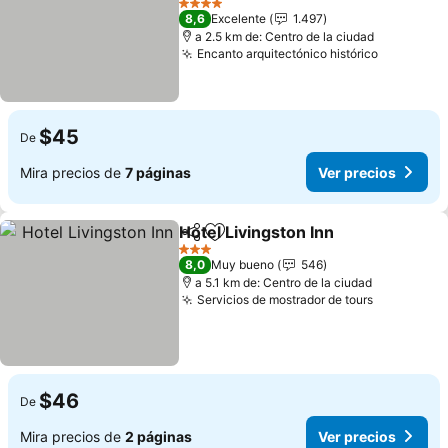
4 Estrellas
8,6
Excelente
1.497
a 2.5 km de: Centro de la ciudad
Encanto arquitectónico histórico
$45
De
Mira precios de
7 páginas
Ver precios
Hotel Livingston Inn
Compartir
Agregar a favoritos
3 Estrellas
8,0
Muy bueno
546
a 5.1 km de: Centro de la ciudad
Servicios de mostrador de tours
$46
De
Mira precios de
2 páginas
Ver precios