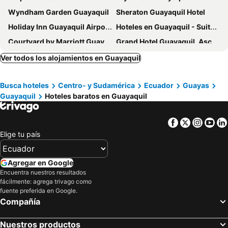
Wyndham Garden Guayaquil
Sheraton Guayaquil Hotel
Holiday Inn Guayaquil Airport By Ihg
Hoteles en Guayaquil - Suites Guayaquil Cerca del Aeropuerto
Courtyard by Marriott Guayaquil
Grand Hotel Guayaquil, Ascend Hotel Collection
Hotel Patrimonial by Greenfield
TRYP by Wyndham Guayaquil Airport
Ver todos los alojamientos en Guayaquil
Hotel Malecon Inn
Radisson Hotel Guayaquil
Busca hoteles
Centro- y Sudamérica
Ecuador
Guayas
Hotel Puerto Pacifico Guayaquil Airport
DoubleTree by Hilton Guayaquil
Guayaquil
Hoteles baratos en Guayaquil
Ibis Styles El Malecon Guayaquil
GH Galeria Hotel
Hotel Del Centro
Airport Hotel Guayaquil
Facebook
Twitter
Insta
Yo
Hotel Palace Guayaquil
Hotel Apart Guayaquil Aeropuerto
Elige tu país
Atlantic Suites Hotel
GH Sander Hotel
Hotel Ramada
YU! Smarthotels
Agregar en Google
Encuentra nuestros resultados
Hotel Marcelius
Hotel Presidente Internacional
fácilmente: agrega trivago como
Harmonie
Hotel Castell
fuente preferida en Google.
Compañía
Luxva Hotel Boutique
DC Suites Aeropuerto
Hotel Sada
Hotel Rizzo
Nuestros productos