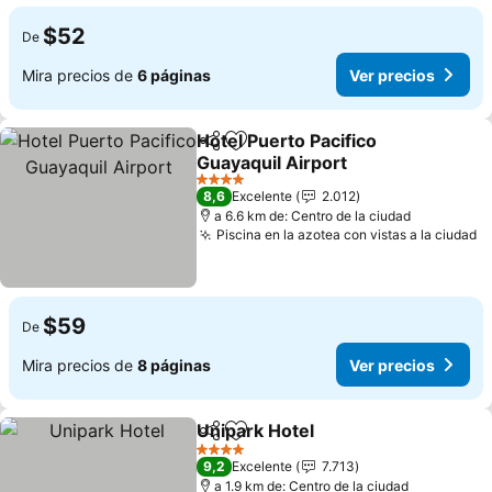
$52
De
Mira precios de
6 páginas
Ver precios
Hotel Puerto Pacifico
Compartir
Agregar a favoritos
Guayaquil Airport
4 Estrellas
8,6
Excelente
2.012
a 6.6 km de: Centro de la ciudad
Piscina en la azotea con vistas a la ciudad
$59
De
Mira precios de
8 páginas
Ver precios
Unipark Hotel
Compartir
Agregar a favoritos
4 Estrellas
9,2
Excelente
7.713
a 1.9 km de: Centro de la ciudad