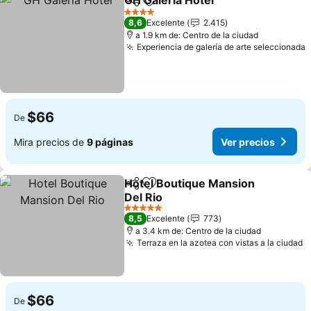
GH Galeria Hotel
Compartir
Agregar a favoritos
4 Estrellas
8,6
Excelente
2.415
a 1.9 km de: Centro de la ciudad
Experiencia de galería de arte seleccionada
$66
De
Mira precios de
9 páginas
Ver precios
Hotel Boutique Mansion
Compartir
Agregar a favoritos
Del Rio
5 Estrellas
8,5
Excelente
773
a 3.4 km de: Centro de la ciudad
Terraza en la azotea con vistas a la ciudad
$66
De