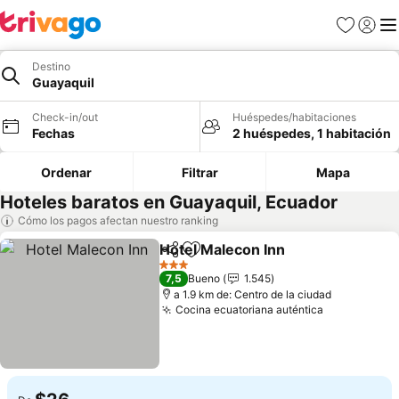
Favoritos
Iniciar 
Me
Destino
Guayaquil
Check-in/out
Huéspedes/habitaciones
Fechas
2 huéspedes, 1 habitación
Ordenar
Filtrar
Mapa
Hoteles baratos en Guayaquil, Ecuador
Cómo los pagos afectan nuestro ranking
Hotel Malecon Inn
Compartir
Agregar a favoritos
3 Estrellas
7,5
Bueno
1.545
a 1.9 km de: Centro de la ciudad
Cocina ecuatoriana auténtica