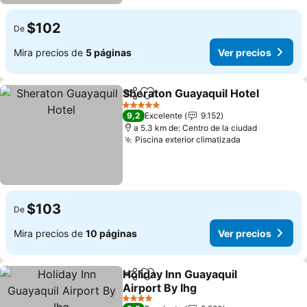
$102
De
Mira precios de
5 páginas
Ver precios
Sheraton Guayaquil Hotel
Compartir
Agregar a favoritos
5 Estrellas
9,2
Excelente
9.152
a 5.3 km de: Centro de la ciudad
Piscina exterior climatizada
$103
De
Mira precios de
10 páginas
Ver precios
Holiday Inn Guayaquil
Compartir
Agregar a favoritos
Airport By Ihg
4 Estrellas