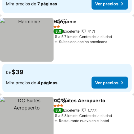
Mira precios de
7 páginas
Ver precios
Harmonie
Compartir
Agregar a favoritos
2 Estrellas
8,9
Excelente
417
a 5.7 km de: Centro de la ciudad
Suites con cocina americana
$39
De
Mira precios de
4 páginas
Ver precios
DC Suites Aeropuerto
Compartir
Agregar a favoritos
3 Estrellas
8,6
Excelente
1.777
a 5.8 km de: Centro de la ciudad
Restaurante nuevo en el hotel