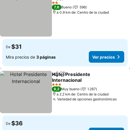
Compartir
Agregar a favoritos
2 Estrellas
7,6
Bueno
596
a 0.9 km de: Centro de la ciudad
$31
De
Mira precios de
3 páginas
Ver precios
Hotel Presidente
Compartir
Agregar a favoritos
Internacional
3 Estrellas
8,2
Muy bueno
1.267
a 2.2 km de: Centro de la ciudad
Variedad de opciones gastronómicas
$36
De