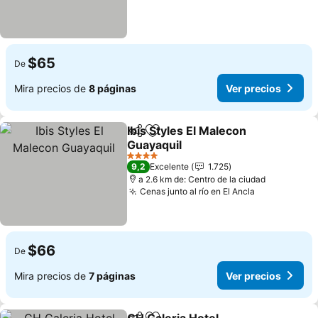
$65
De
Mira precios de
8 páginas
Ver precios
Ibis Styles El Malecon
Compartir
Agregar a favoritos
Guayaquil
4 Estrellas
9,2
Excelente
1.725
a 2.6 km de: Centro de la ciudad
Cenas junto al río en El Ancla
$66
De
Mira precios de
7 páginas
Ver precios