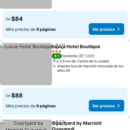
$84
De
Mira precios de
9 páginas
Ver precios
Luxva Hotel Boutique
Compartir
Agregar a favoritos
3 Estrellas
9,1
Excelente
1.231
a 3.6 km de: Centro de la ciudad
Arquitectura de mansión renovada de los
años 50
$88
De
Mira precios de
6 páginas
Ver precios
Courtyard by Marriott
Compartir
Agregar a favoritos
Guayaquil