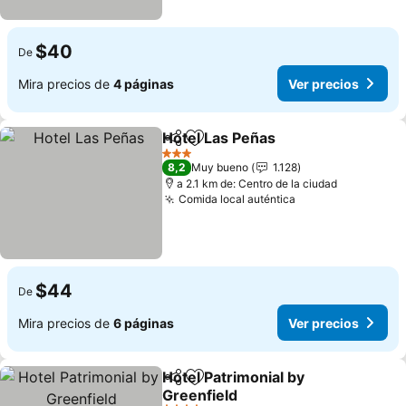
$40
De
Mira precios de
4 páginas
Ver precios
Hotel Las Peñas
Compartir
Agregar a favoritos
3 Estrellas
8,2
Muy bueno
1.128
a 2.1 km de: Centro de la ciudad
Comida local auténtica
$44
De
Mira precios de
6 páginas
Ver precios
Hotel Patrimonial by
Compartir
Agregar a favoritos
Greenfield