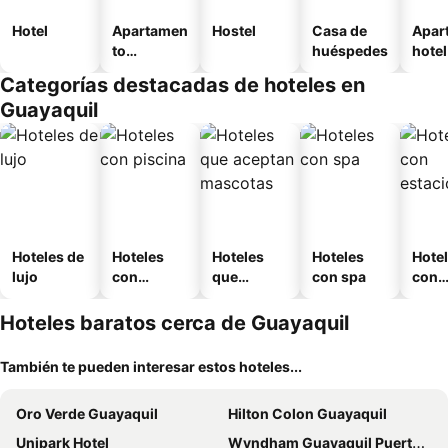
Hotel
Apartamen
Hostel
Casa de
Apar
to
huéspedes
hotel
amueblad
Categorías destacadas de hoteles en
o
Guayaquil
Hoteles de
Hoteles
Hoteles
Hoteles
Hote
lujo
con
que
con spa
con
piscina
aceptan
esta
mascotas
mien
Hoteles baratos cerca de Guayaquil
También te pueden interesar estos hoteles...
Oro Verde Guayaquil
Hilton Colon Guayaquil
Unipark Hotel
Wyndham Guayaquil Puerto Santa Ana