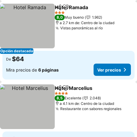
Hotel Ramada
Compartir
Agregar a favoritos
3 Estrellas
8,0
Muy bueno
1.962
a 2.7 km de: Centro de la ciudad
Vistas panorámicas al río
Opción destacada
$64
De
Mira precios de
6 páginas
Ver precios
Hotel Marcelius
Compartir
Agregar a favoritos
4 Estrellas
8,5
Excelente
2.048
a 4.1 km de: Centro de la ciudad
Restaurante con sabores regionales