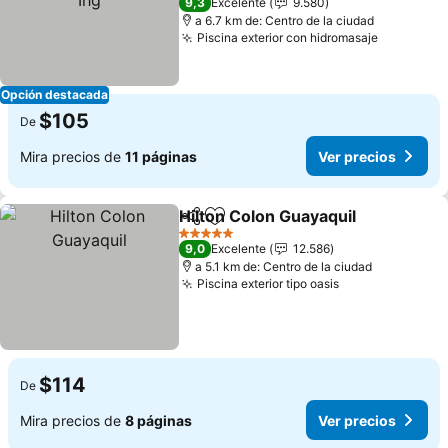
9,3
Excelente
9.580
a 6.7 km de: Centro de la ciudad
Piscina exterior con hidromasaje
Opción destacada
$105
De
Mira precios de
11 páginas
Ver precios
Hilton Colon Guayaquil
Compartir
Agregar a favoritos
5 Estrellas
9,0
Excelente
12.586
a 5.1 km de: Centro de la ciudad
Piscina exterior tipo oasis
$114
De
Mira precios de
8 páginas
Ver precios