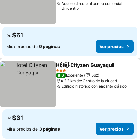
Acceso directo al centro comercial
Unicentro
$61
De
Mira precios de
9 páginas
Ver precios
Hotel Cityzen Guayaquil
Compartir
Agregar a favoritos
3 Estrellas
8,6
Excelente
562
a 2.2 km de: Centro de la ciudad
Edificio histórico con encanto clásico
$61
De
Mira precios de
3 páginas
Ver precios