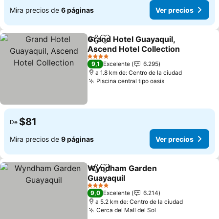
Mira precios de
6 páginas
Ver precios
Grand Hotel Guayaquil,
Compartir
Agregar a favoritos
Ascend Hotel Collection
4 Estrellas
9,1
Excelente
6.295
a 1.8 km de: Centro de la ciudad
Piscina central tipo oasis
$81
De
Mira precios de
9 páginas
Ver precios
Wyndham Garden
Compartir
Agregar a favoritos
Guayaquil
4 Estrellas
9,0
Excelente
6.214
a 5.2 km de: Centro de la ciudad
Cerca del Mall del Sol