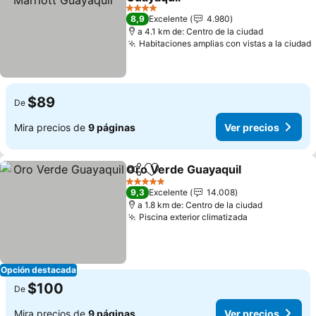
4 Estrellas
8,9
Excelente
4.980
a 4.1 km de: Centro de la ciudad
Habitaciones amplias con vistas a la ciudad
$89
De
Mira precios de
9 páginas
Ver precios
Oro Verde Guayaquil
Compartir
Agregar a favoritos
5 Estrellas
9,3
Excelente
14.008
a 1.8 km de: Centro de la ciudad
Piscina exterior climatizada
Opción destacada
$100
De
Mira precios de
9 páginas
Ver precios