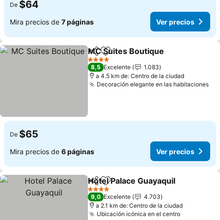
$64
De
Mira precios de
7 páginas
Ver precios
MC Suites Boutique
Compartir
Agregar a favoritos
4 Estrellas
8,5
Excelente
1.083
a 4.5 km de: Centro de la ciudad
Decoración elegante en las habitaciones
$65
De
Mira precios de
6 páginas
Ver precios
Hotel Palace Guayaquil
Compartir
Agregar a favoritos
4 Estrellas
9,0
Excelente
4.703
a 2.1 km de: Centro de la ciudad
Ubicación icónica en el centro