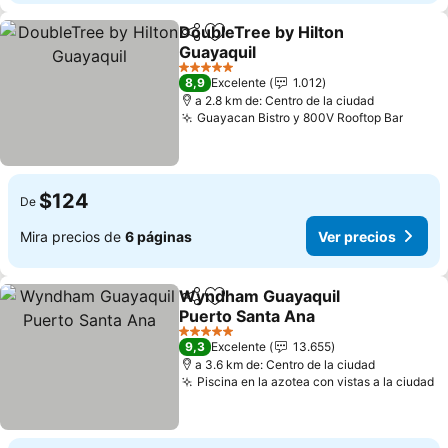
DoubleTree by Hilton
Compartir
Agregar a favoritos
Guayaquil
5 Estrellas
8,9
Excelente
1.012
a 2.8 km de: Centro de la ciudad
Guayacan Bistro y 800V Rooftop Bar
$124
De
Mira precios de
6 páginas
Ver precios
Wyndham Guayaquil
Compartir
Agregar a favoritos
Puerto Santa Ana
5 Estrellas
9,3
Excelente
13.655
a 3.6 km de: Centro de la ciudad
Piscina en la azotea con vistas a la ciudad