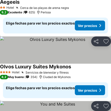
Aegeeis
Hotel
Cerca de las playas de arena negra
2 Estrellas
9,2
Excelente
625
Perissa
Elige fechas para ver los precios exactos
Ver precios
Compartir
Ag
Olvos Luxury Suites Mykonos
Hotel
Servicios de bienestar y fitness
4 Estrellas
8,2
Muy bueno
354
Ciudad de Mykonos
Elige fechas para ver los precios exactos
Ver precios
Compartir
Ag