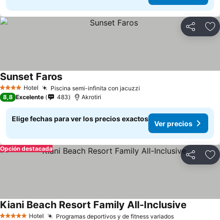
Compartir
Ag
Sunset Faros
Hotel
Piscina semi-infinita con jacuzzi
4 Estrellas
8,8
Excelente
483
Akrotiri
Elige fechas para ver los precios exactos
Ver precios
Opción destacada
Compartir
Ag
Kiani Beach Resort Family All-Inclusive
Hotel
Programas deportivos y de fitness variados
5 Estrellas