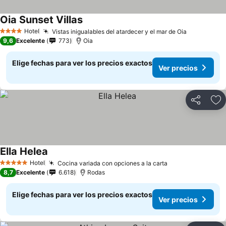
Oia Sunset Villas
Hotel
Vistas inigualables del atardecer y el mar de Oia
4 Estrellas
9,6
Excelente
773
Oia
Elige fechas para ver los precios exactos
Ver precios
Compartir
Ag
Ella Helea
Hotel
Cocina variada con opciones a la carta
5 Estrellas
8,7
Excelente
6.618
Rodas
Elige fechas para ver los precios exactos
Ver precios