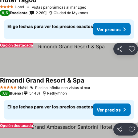
Hotel Tagoo
Hotel
Vistas panorámicas al mar Egeo
4 Estrellas
9,5
Excelente
2.269
Ciudad de Mykonos
Elige fechas para ver los precios exactos
Ver precios
Opción destacada
Compartir
Ag
Rimondi Grand Resort & Spa
Hotel
Piscina infinita con vistas al mar
5 Estrellas
7,8
Bueno
5.143
Rethymnon
Elige fechas para ver los precios exactos
Ver precios
Opción destacada
Compartir
Ag