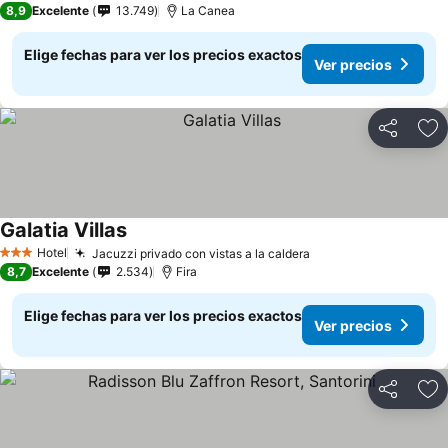
8,9
Excelente
13.749
La Canea
Elige fechas para ver los precios exactos
Ver precios
Compartir
Ag
Galatia Villas
Hotel
Jacuzzi privado con vistas a la caldera
3 Estrellas
8,7
Excelente
2.534
Fira
Elige fechas para ver los precios exactos
Ver precios
Compartir
Ag