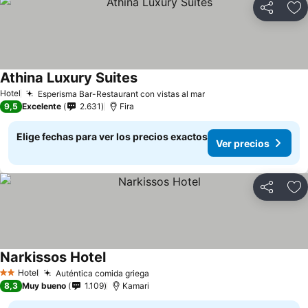
Compartir
Ag
Athina Luxury Suites
Hotel
Esperisma Bar-Restaurant con vistas al mar
9,5
Excelente
2.631
Fira
Elige fechas para ver los precios exactos
Ver precios
Compartir
Ag
Narkissos Hotel
Hotel
Auténtica comida griega
2 Estrellas
8,3
Muy bueno
1.109
Kamari