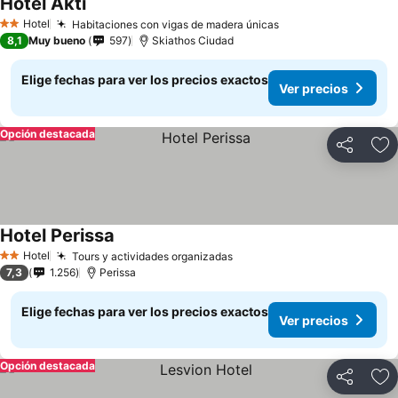
Hotel Akti
Hotel
Habitaciones con vigas de madera únicas
2 Estrellas
8,1
Muy bueno
597
Skiathos Ciudad
Elige fechas para ver los precios exactos
Ver precios
Opción destacada
Compartir
Ag
Hotel Perissa
Hotel
Tours y actividades organizadas
2 Estrellas
7,3
1.256
Perissa
Elige fechas para ver los precios exactos
Ver precios
Opción destacada
Compartir
Ag