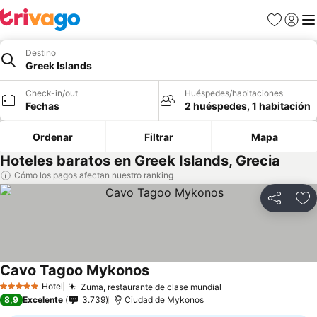
Favoritos
Iniciar 
Me
Destino
Greek Islands
Check-in/out
Huéspedes/habitaciones
Fechas
2 huéspedes, 1 habitación
Ordenar
Filtrar
Mapa
Hoteles baratos en Greek Islands, Grecia
Cómo los pagos afectan nuestro ranking
Compartir
Ag
Cavo Tagoo Mykonos
Hotel
Zuma, restaurante de clase mundial
5 Estrellas
8,9
Excelente
3.739
Ciudad de Mykonos