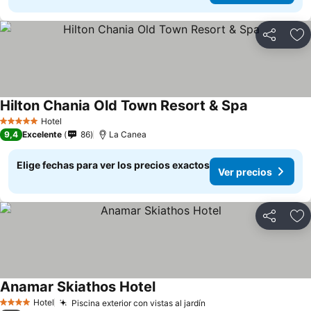
Compartir
Ag
Hilton Chania Old Town Resort & Spa
Hotel
5 Estrellas
9,4
Excelente
86
La Canea
Elige fechas para ver los precios exactos
Ver precios
Compartir
Ag
Anamar Skiathos Hotel
Hotel
Piscina exterior con vistas al jardín
4 Estrellas