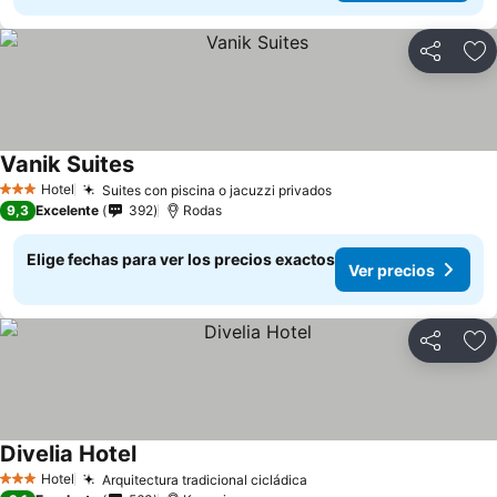
Compartir
Ag
Vanik Suites
Hotel
Suites con piscina o jacuzzi privados
3 Estrellas
9,3
Excelente
392
Rodas
Elige fechas para ver los precios exactos
Ver precios
Compartir
Ag
Divelia Hotel
Hotel
Arquitectura tradicional cicládica
3 Estrellas