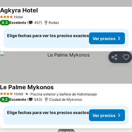
Agkyra Hotel
Hotel
4 Estrellas
9,3
Excelente
457
Rodas
Elige fechas para ver los precios exactos
Ver precios
Compartir
Ag
Le Palme Mykonos
Hotel
Piscina exterior y bañera de hidromasaje
4 Estrellas
9,2
Excelente
543
Ciudad de Mykonos
Elige fechas para ver los precios exactos
Ver precios
Ver más