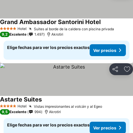
Grand Ambassador Santorini Hotel
Hotel
Suites al borde de la caldera con piscina privada
5 Estrellas
9,2
Excelente
1.497
Akrotiri
Elige fechas para ver los precios exactos
Ver precios
Compartir
Ag
Astarte Suites
Hotel
Vistas impresionantes al volcán y al Egeo
5 Estrellas
9,5
Excelente
994
Akrotiri
Elige fechas para ver los precios exactos
Ver precios