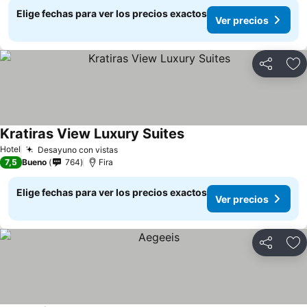
Elige fechas para ver los precios exactos
Ver precios
Compartir
Ag
Kratiras View Luxury Suites
Hotel
Desayuno con vistas
7,5
Bueno
764
Fira
Elige fechas para ver los precios exactos
Ver precios
Compartir
Ag