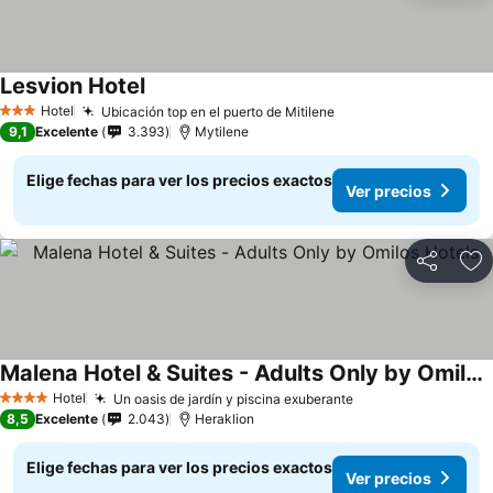
Lesvion Hotel
Hotel
Ubicación top en el puerto de Mitilene
3 Estrellas
9,1
Excelente
3.393
Mytilene
Elige fechas para ver los precios exactos
Ver precios
Compartir
Ag
Malena Hotel & Suites - Adults Only by Omilos Hotels
Hotel
Un oasis de jardín y piscina exuberante
4 Estrellas
8,5
Excelente
2.043
Heraklion
Elige fechas para ver los precios exactos
Ver precios