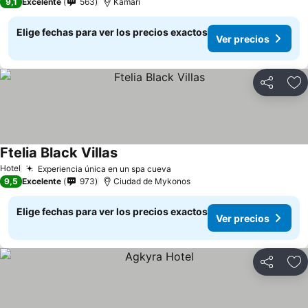
9,1
Excelente
563
Kamari
Elige fechas para ver los precios exactos
Ver precios
Compartir
Ag
Ftelia Black Villas
Hotel
Experiencia única en un spa cueva
9,5
Excelente
973
Ciudad de Mykonos
Elige fechas para ver los precios exactos
Ver precios
Compartir
Ag