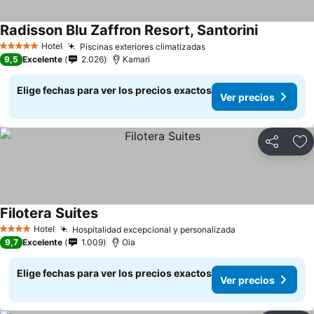
Radisson Blu Zaffron Resort, Santorini
Hotel
Piscinas exteriores climatizadas
5 Estrellas
9,5
Excelente
2.026
Kamari
Elige fechas para ver los precios exactos
Ver precios
Compartir
Ag
Filotera Suites
Hotel
Hospitalidad excepcional y personalizada
4 Estrellas
9,7
Excelente
1.009
Oia
Elige fechas para ver los precios exactos
Ver precios