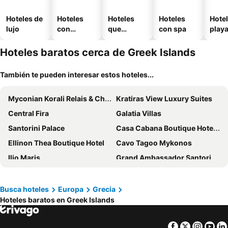
Hoteles de
Hoteles
Hoteles
Hoteles
Hotel
lujo
con
que
con spa
play
piscina
aceptan
mascotas
Hoteles baratos cerca de Greek Islands
También te pueden interesar estos hoteles...
Myconian Korali Relais & Chateaux
Kratiras View Luxury Suites
Central Fira
Galatia Villas
Santorini Palace
Casa Cabana Boutique Hotel & Spa - Adults Only
Ellinon Thea Boutique Hotel
Cavo Tagoo Mykonos
Ilio Maris
Grand Ambassador Santorini Hotel
Aperanto Suites
The Noverian Bios Santorini
Reverie Santorini Hotel
Katikies Santorini - Pelagos House - The Leading Hotels of the World
Busca hoteles
Europa
Grecia
Hoteles baratos en Greek Islands
Cactus Hotel
Charisma Suites
Grecian Castle Hotel
Oliving Mykonos Luxury Suites
Facebook
Twitter
Insta
Yo