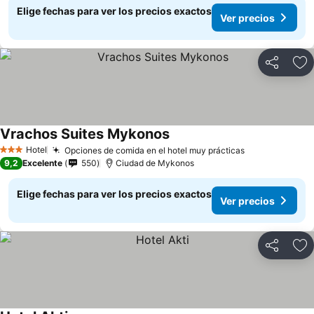
Elige fechas para ver los precios exactos
Ver precios
Compartir
Ag
Vrachos Suites Mykonos
Hotel
Opciones de comida en el hotel muy prácticas
3 Estrellas
9,2
Excelente
550
Ciudad de Mykonos
Elige fechas para ver los precios exactos
Ver precios
Compartir
Ag