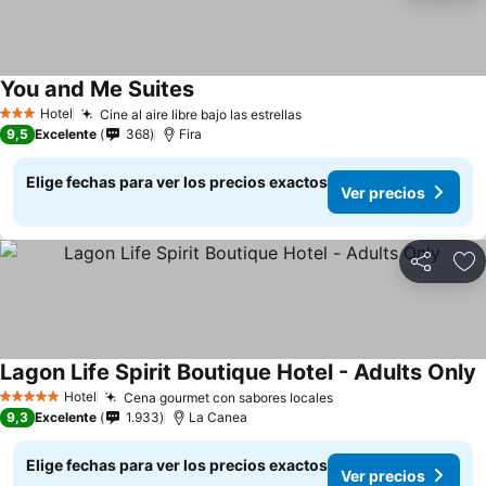
You and Me Suites
Hotel
Cine al aire libre bajo las estrellas
3 Estrellas
9,5
Excelente
368
Fira
Elige fechas para ver los precios exactos
Ver precios
Compartir
Ag
Lagon Life Spirit Boutique Hotel - Adults Only
Hotel
Cena gourmet con sabores locales
5 Estrellas
9,3
Excelente
1.933
La Canea
Elige fechas para ver los precios exactos
Ver precios