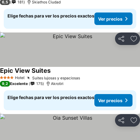
6,5
181
Skiathos Ciudad
Elige fechas para ver los precios exactos
Ver precios
Compartir
Ag
Epic View Suites
Hotel
Suites lujosas y espaciosas
4 Estrellas
9,2
Excelente
175
Akrotiri
Elige fechas para ver los precios exactos
Ver precios
Compartir
Ag