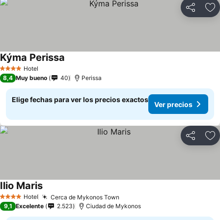
Compartir
Ag
Kýma Perissa
Hotel
4 Estrellas
8,4
Muy bueno
40
Perissa
Elige fechas para ver los precios exactos
Ver precios
Compartir
Ag
Ilio Maris
Hotel
Cerca de Mykonos Town
4 Estrellas
9,1
Excelente
2.523
Ciudad de Mykonos