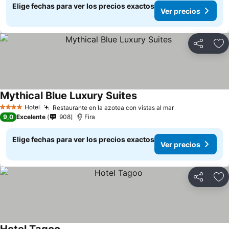
Elige fechas para ver los precios exactos
Ver precios
Compartir
Ag
Mythical Blue Luxury Suites
Hotel
Restaurante en la azotea con vistas al mar
4 Estrellas
9,0
Excelente
908
Fira
Elige fechas para ver los precios exactos
Ver precios
Compartir
Ag