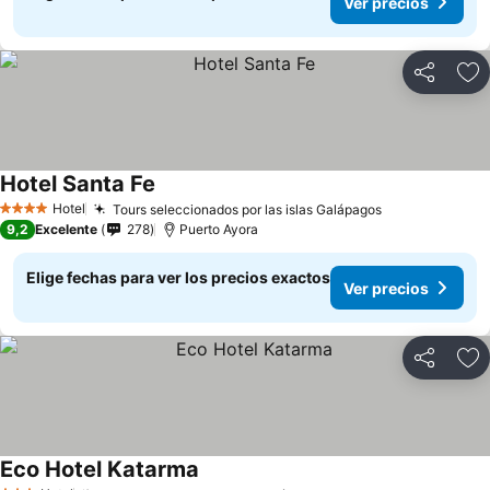
Ver precios
Compartir
Ag
Hotel Santa Fe
Ver precios
Hotel
Tours seleccionados por las islas Galápagos
Ver precios
4 Estrellas
9,2
Excelente
278
Puerto Ayora
Elige fechas para ver los precios exactos
Ver precios
Compartir
Ag
Eco Hotel Katarma
Ver precios