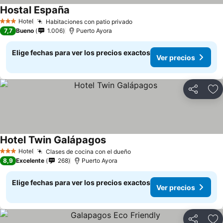
Hostal España
Ver precios
Hotel
Habitaciones con patio privado
Ver precios
3 Estrellas
7,7
Bueno
1.006
Puerto Ayora
Elige fechas para ver los precios exactos
Ver precios
Compartir
Ag
Hotel Twin Galápagos
Ver precios
Hotel
Clases de cocina con el dueño
Ver precios
3 Estrellas
8,9
Excelente
268
Puerto Ayora
Elige fechas para ver los precios exactos
Ver precios