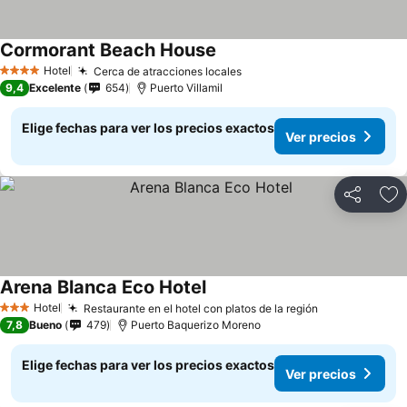
Cormorant Beach House
Ver precios
Hotel
Cerca de atracciones locales
Ver precios
4 Estrellas
9,4
Excelente
654
Puerto Villamil
Elige fechas para ver los precios exactos
Ver precios
Compartir
Ag
Arena Blanca Eco Hotel
Ver precios
Hotel
Restaurante en el hotel con platos de la región
Ver precios
3 Estrellas
7,8
Bueno
479
Puerto Baquerizo Moreno
Elige fechas para ver los precios exactos
Ver precios