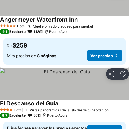
Angermeyer Waterfront Inn
Ver precios
Hotel
Muelle privado y acceso para snorkel
Ver precios
5 Estrellas
9,1
Excelente
1.189
Puerto Ayora
$259
De
Mira precios de
8 páginas
Ver precios
Compartir
Ag
El Descanso del Guia
Ver precios
Hotel
Vistas panorámicas de la isla desde tu habitación
Ver preci
4 Estrellas
8,7
Excelente
861
Puerto Ayora
Elige fechas para ver los precios exactos