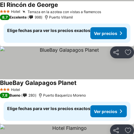
El Rincón de George
Ver precios
Hotel
Terraza en la azotea con vistas a flamencos
Ver precios
3 Estrellas
8,7
Excelente
998
Puerto Villamil
Elige fechas para ver los precios exactos
Ver precios
Compartir
Ag
BlueBay Galapagos Planet
Ver precios
Hotel
3 Estrellas
7,8
Bueno
280
Puerto Baquerizo Moreno
Elige fechas para ver los precios exactos
Ver precios
Compartir
Ag