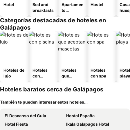
Hotel
Bed and
Apartamen
Hostel
Casa
breakfasts
to
hués
amueblad
Categorías destacadas de hoteles en
o
Galápagos
Hoteles de
Hoteles
Hoteles
Hoteles
Hotel
lujo
con
que
con spa
play
piscina
aceptan
mascotas
Hoteles baratos cerca de Galápagos
También te pueden interesar estos hoteles...
El Descanso del Guia
Hostal España
Hotel Fiesta
Ikala Galapagos Hotel