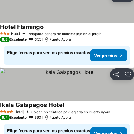
Hotel Flamingo
Ver precios
Hotel
Relajante bañera de hidromasaje en el jardín
Ver precios
3 Estrellas
8,8
Excelente
355
Puerto Ayora
Elige fechas para ver los precios exactos
Ver precios
Compartir
Ag
Ikala Galapagos Hotel
Ver precios
Hotel
Ubicación céntrica privilegiada en Puerto Ayora
Ver precio
4 Estrellas
9,4
Excelente
590
Puerto Ayora
Elige fechas para ver los precios exactos
Ver precios