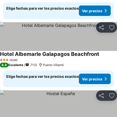
Elige fechas para ver los precios exactos
Ver precios
Compartir
Ag
Hotel Albemarle Galapagos Beachfront
Ver prec
Hotel
3 Estrellas
8,8
Excelente
713
Puerto Villamil
Elige fechas para ver los precios exactos
Ver precios
Compartir
Ag