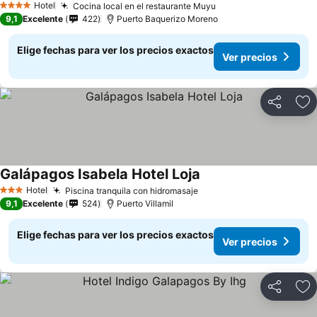
Hotel
Cocina local en el restaurante Muyu
Ver precios
4 Estrellas
9,1
Excelente
422
Puerto Baquerizo Moreno
Elige fechas para ver los precios exactos
Ver precios
Compartir
Ag
Galápagos Isabela Hotel Loja
Ver precios
Hotel
Piscina tranquila con hidromasaje
Ver precios
3 Estrellas
9,1
Excelente
524
Puerto Villamil
Elige fechas para ver los precios exactos
Ver precios
Compartir
Ag