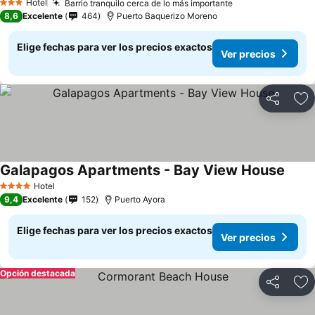
Hotel
Barrio tranquilo cerca de lo más importante
Ver precios
3 Estrellas
8,6
Excelente
464
Puerto Baquerizo Moreno
Elige fechas para ver los precios exactos
Ver precios
Compartir
Ag
Galapagos Apartments - Bay View House
Ver p
Hotel
4 Estrellas
9,4
Excelente
152
Puerto Ayora
Elige fechas para ver los precios exactos
Ver precios
Opción destacada
Compartir
Ag