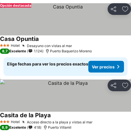
Opción destacada
Compartir
Ag
Casa Opuntia
Ver precios
Hotel
Desayuno con vistas al mar
Ver precios
3 Estrellas
8,7
Excelente
1.124
Puerto Baquerizo Moreno
Elige fechas para ver los precios exactos
Ver precios
Compartir
Ag
Casita de la Playa
Ver precios
Hotel
Acceso directo a la playa y vistas al mar
Ver precios
3 Estrellas
8,9
Excelente
418
Puerto Villamil