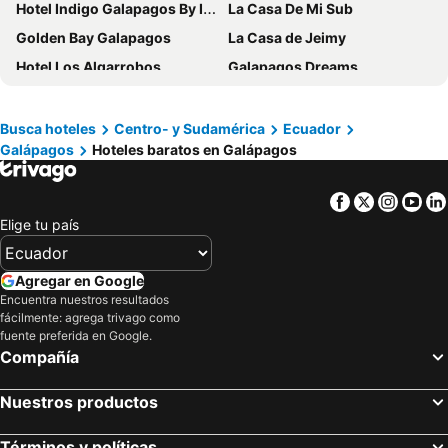
Hotel Indigo Galapagos By Ihg
La Casa De Mi Sub
Golden Bay Galapagos
La Casa de Jeimy
Hotel Los Algarrobos
Galapagos Dreams
BlueBay Galapagos Planet
Hotel Santa Fe
Galápagos Isabela Hotel Loja
Hotel Flamingo
Busca hoteles
Centro- y Sudamérica
Ecuador
Galápagos
Hoteles baratos en Galápagos
Hotel Twin Galápagos
Royal Palm Galapagos, Curio Collection Hotel by Hilton
Blue Marlin Hotel
Royal Galápagos Inn
Facebook
Twitter
Insta
Yo
Torre Mar Galapagos Boutique Suites
Galapagos Apartments - Bay View House
Elige tu país
Arena Blanca Eco Hotel
Eco Hotel Katarma
Hostal Cattleya
Galapagos Native
Agregar en Google
Dolphin House
Angermeyer Waterfront Inn
Encuentra nuestros resultados
fácilmente: agrega trivago como
Galapagos Eco Friendly
Hotel La Laguna Galapagos
fuente preferida en Google.
Compañía
Hotel LA GRAN TORTUGA - ᯤ STARLINK
Hostal Galapagos by Bar de Beto
Hotel Mar Azul
Finch Bay Galapagos Hotel
Nuestros productos
Hotel Ninfa
Hotel Las Ninfas
La Fortaleza De Haro
La Zayapa Hotel
Términos y políticas