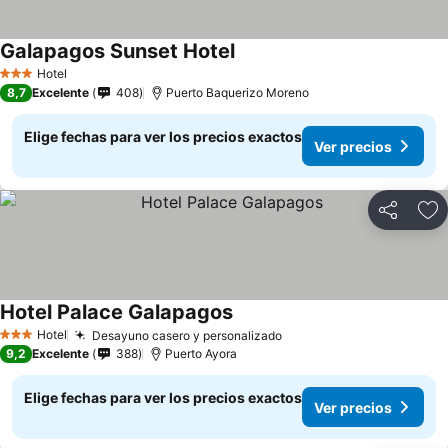
Galapagos Sunset Hotel
Ver precios
Hotel
3 Estrellas
8,7
Excelente
408
Puerto Baquerizo Moreno
Elige fechas para ver los precios exactos
Ver precios
Compartir
Ag
Hotel Palace Galapagos
Ver precios
Hotel
Desayuno casero y personalizado
Ver precios
3 Estrellas
9,2
Excelente
388
Puerto Ayora
Elige fechas para ver los precios exactos
Ver precios