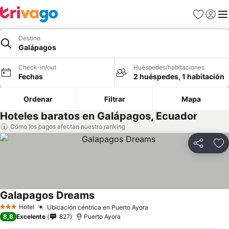
Favoritos
Iniciar 
Me
Destino
Galápagos
Check-in/out
Huéspedes/habitaciones
Fechas
2 huéspedes, 1 habitación
Ordenar
Filtrar
Mapa
Hoteles baratos en Galápagos, Ecuador
Cómo los pagos afectan nuestro ranking
Compartir
Ag
Galapagos Dreams
Ver precios
Hotel
Ubicación céntrica en Puerto Ayora
Ver precios
3 Estrellas
8,8
Excelente
827
Puerto Ayora