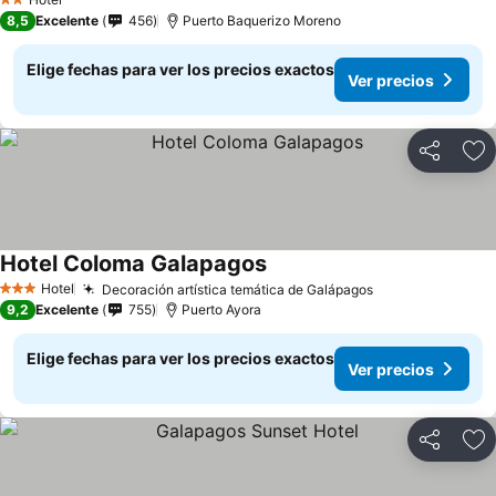
2 Estrellas
8,5
Excelente
456
Puerto Baquerizo Moreno
Elige fechas para ver los precios exactos
Ver precios
Compartir
Ag
Hotel Coloma Galapagos
Ver precios
Hotel
Decoración artística temática de Galápagos
Ver precios
3 Estrellas
9,2
Excelente
755
Puerto Ayora
Elige fechas para ver los precios exactos
Ver precios
Compartir
Ag