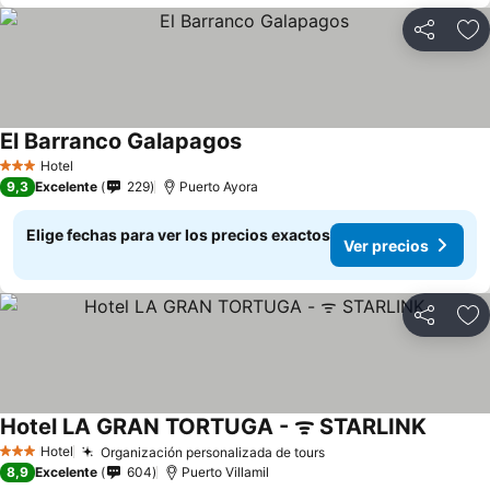
Compartir
Ag
El Barranco Galapagos
Ver precios
Hotel
3 Estrellas
9,3
Excelente
229
Puerto Ayora
Elige fechas para ver los precios exactos
Ver precios
Compartir
Ag
Hotel LA GRAN TORTUGA - ᯤ STARLINK
Ver pre
Hotel
Organización personalizada de tours
Ver precios
3 Estrellas
8,9
Excelente
604
Puerto Villamil