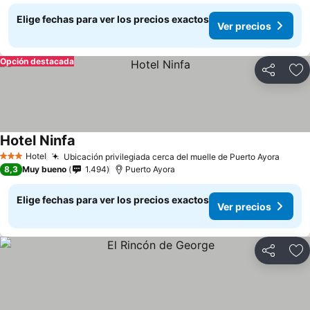
Elige fechas para ver los precios exactos
Ver precios
Opción destacada
Compartir
Ag
Hotel Ninfa
Ver precios
Hotel
Ubicación privilegiada cerca del muelle de Puerto Ayora
Ver p
3 Estrellas
8,3
Muy bueno
1.494
Puerto Ayora
Elige fechas para ver los precios exactos
Ver precios
Compartir
Ag