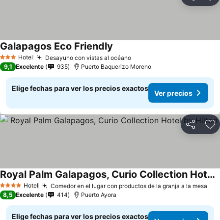
Compartir
Ag
Galapagos Eco Friendly
Ver precios
Hotel
Desayuno con vistas al océano
Ver precios
3 Estrellas
9,1
Excelente
935
Puerto Baquerizo Moreno
Elige fechas para ver los precios exactos
Ver precios
Compartir
Ag
Royal Palm Galapagos, Curio Collection Hotel by Hilton
Ver precios
Hotel
Comedor en el lugar con productos de la granja a la mesa
Ver
4 Estrellas
8,5
Excelente
414
Puerto Ayora
Elige fechas para ver los precios exactos