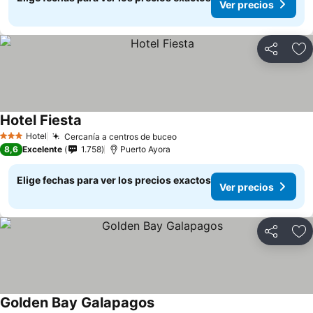
Ver precios
Compartir
Ag
Hotel Fiesta
Ver precios
Hotel
Cercanía a centros de buceo
Ver precios
3 Estrellas
8,6
Excelente
1.758
Puerto Ayora
Elige fechas para ver los precios exactos
Ver precios
Compartir
Ag
Golden Bay Galapagos
Ver precios