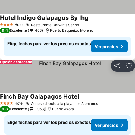
Hotel Indigo Galapagos By Ihg
Ver precios
Hotel
Restaurante Darwin's Secret
Ver precios
4 Estrellas
9,4
Excelente
463
Puerto Baquerizo Moreno
Elige fechas para ver los precios exactos
Ver precios
Opción destacada
Compartir
Ag
Finch Bay Galapagos Hotel
Ver precios
Hotel
Acceso directo a la playa Los Alemanes
Ver precios
4 Estrellas
9,3
Excelente
1.963
Puerto Ayora
Elige fechas para ver los precios exactos
Ver precios