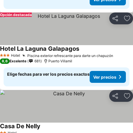
Opción destacada
Compartir
Ag
Hotel La Laguna Galapagos
Ver precios
Hotel
Piscina exterior refrescante para darte un chapuzón
Ver prec
3 Estrellas
8,6
Excelente
681
Puerto Villamil
Elige fechas para ver los precios exactos
Ver precios
Compartir
Ag
Casa De Nelly
Ver precios
Hotel