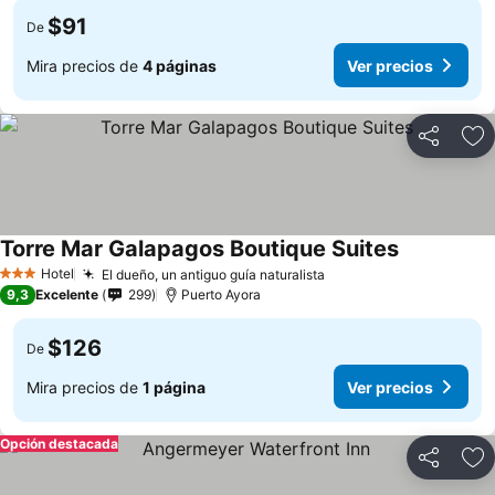
$91
De
Mira precios de
4 páginas
Ver precios
Compartir
Ag
Torre Mar Galapagos Boutique Suites
Ver precios
Hotel
El dueño, un antiguo guía naturalista
Ver precios
3 Estrellas
9,3
Excelente
299
Puerto Ayora
$126
De
Mira precios de
1 página
Ver precios
Opción destacada
Compartir
Ag