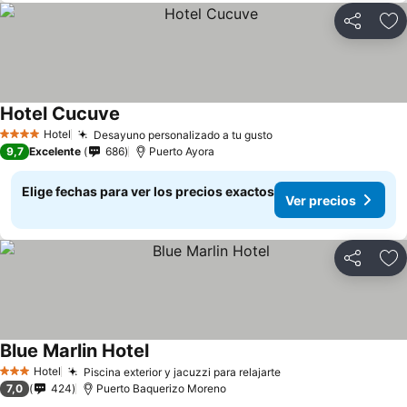
Compartir
Ag
Hotel Cucuve
Ver precios
Hotel
Desayuno personalizado a tu gusto
Ver precios
4 Estrellas
9,7
Excelente
686
Puerto Ayora
Elige fechas para ver los precios exactos
Ver precios
Compartir
Ag
Blue Marlin Hotel
Ver precios
Hotel
Piscina exterior y jacuzzi para relajarte
Ver precios
3 Estrellas
7,0
424
Puerto Baquerizo Moreno