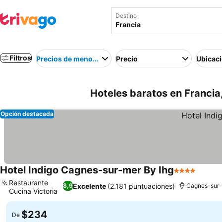
Destino
Filtros
Precios de menor a mayor
Precio
Ubicac
Hoteles baratos en Francia
Opción destacada
Hotel Indigo Cagnes-sur-mer By Ihg
4 Estrellas
Ver pr
Restaurante
Excelente
(2.181 puntuaciones)
8,9
Cagnes-sur
Cucina Victoria
Ver precios
$234
De