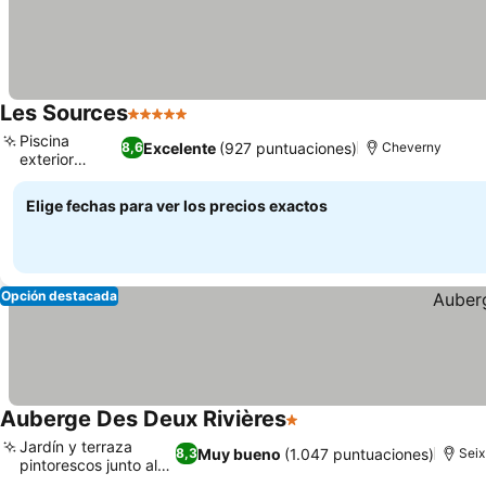
Les Sources
5 Estrellas
Ver precios
Piscina
Excelente
(927 puntuaciones)
8,6
Cheverny
exterior
Ver precios
familiar
Elige fechas para ver los precios exactos
Opción destacada
Auberge Des Deux Rivières
1 Estrellas
Ver precios
Jardín y terraza
Muy bueno
(1.047 puntuaciones)
8,3
Seix
pintorescos junto al
Ver precios
río