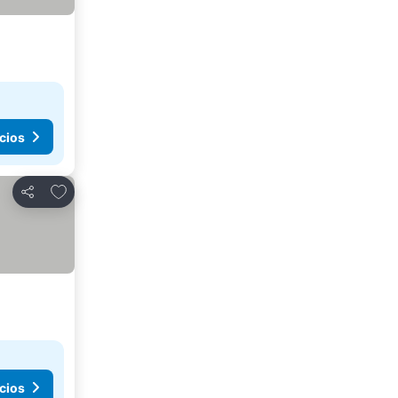
cios
Agregar a favoritos
Compartir
cios