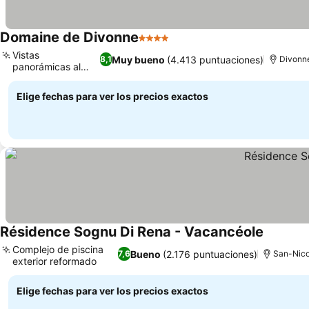
Domaine de Divonne
4 Estrellas
Ver precios
Vistas
Muy bueno
(4.413 puntuaciones)
8,1
Divonn
panorámicas al
Ver precios
Mont Blanc
Elige fechas para ver los precios exactos
Résidence Sognu Di Rena - Vacancéole
Ver prec
Complejo de piscina
Bueno
(2.176 puntuaciones)
7,6
San-Nico
exterior reformado
Ver precios
Elige fechas para ver los precios exactos