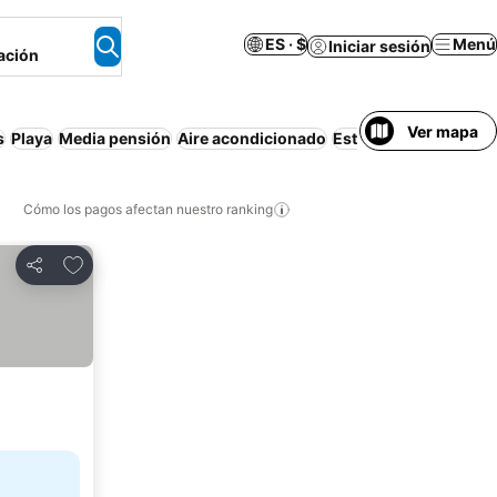
ES · $
Menú
Iniciar sesión
ación
Ver mapa
s
Playa
Media pensión
Aire acondicionado
Estacionamiento
Apa
Cómo los pagos afectan nuestro ranking
Agregar a favoritos
Compartir