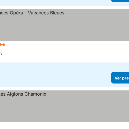
Estrellas
Ver precios
ís
Ver pre