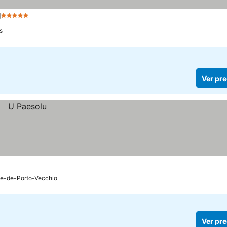
g
5 Estrellas
Ver precios
s
Ver pre
ie-de-Porto-Vecchio
Ver pre