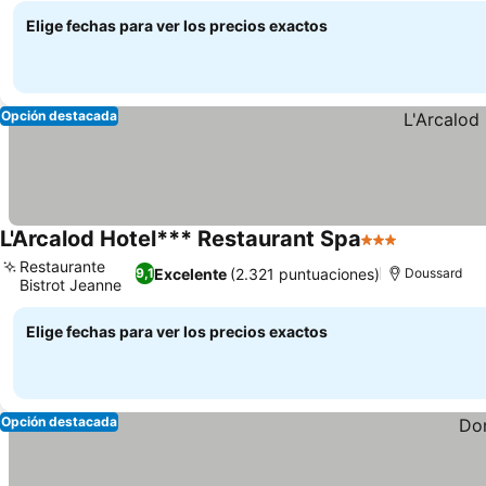
Elige fechas para ver los precios exactos
Opción destacada
L'Arcalod Hotel*** Restaurant Spa
3 Estrellas
Ver precio
Restaurante
Excelente
(2.321 puntuaciones)
9,1
Doussard
Bistrot Jeanne
Ver precios
Elige fechas para ver los precios exactos
Opción destacada