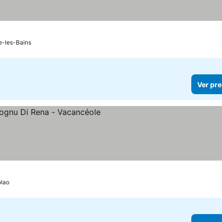
e-les-Bains
Ver pre
ios
lao