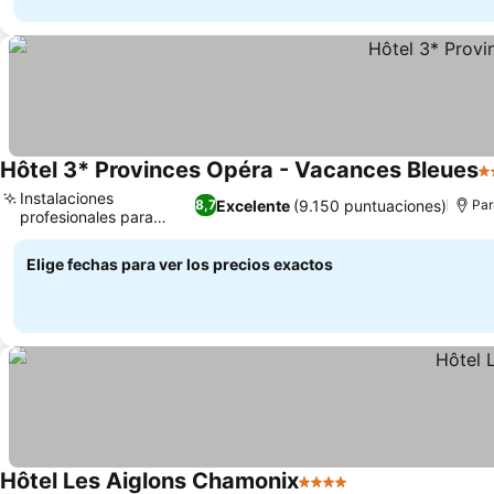
Hôtel 3* Provinces Opéra - Vacances Bleues
3 
Instalaciones
Excelente
(9.150 puntuaciones)
8,7
Par
profesionales para
Ver precios
seminarios
Elige fechas para ver los precios exactos
Hôtel Les Aiglons Chamonix
4 Estrellas
Ver precios