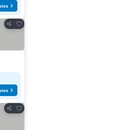
cios
Agregar a favoritos
Compartir
cios
Agregar a favoritos
Compartir