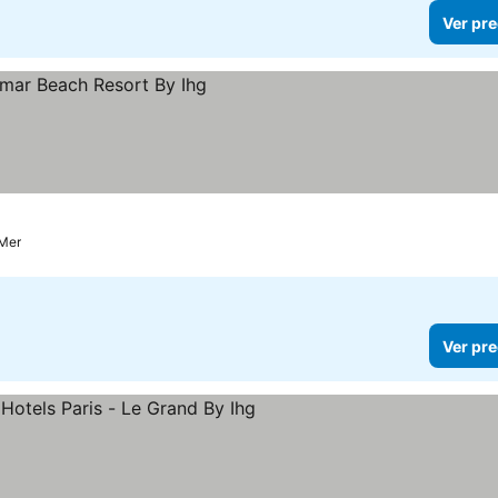
Ver pre
ecios
 Mer
Ver pre