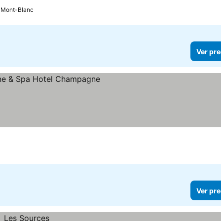
Mont-Blanc
Ver pre
as
r precios
Ver pre