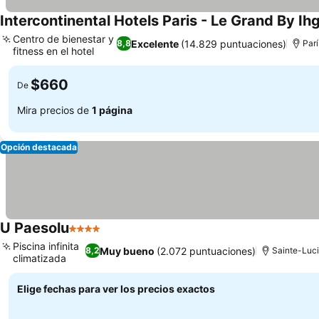
Intercontinental Hotels Paris - Le Grand By Ih
Centro de bienestar y
Excelente
(14.829 puntuaciones)
8,8
Parí
fitness en el hotel
Ver precios
$660
De
Mira precios de
1 página
Opción destacada
U Paesolu
4 Estrellas
Ver precios
Piscina infinita
Muy bueno
(2.072 puntuaciones)
8,2
Sainte-Luc
climatizada
Ver precios
Elige fechas para ver los precios exactos