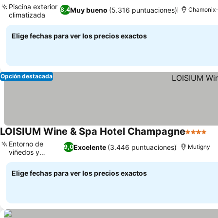
Piscina exterior
Muy bueno
(5.316 puntuaciones)
8,4
Chamonix-
climatizada
Ver precios
Elige fechas para ver los precios exactos
Opción destacada
LOISIUM Wine & Spa Hotel Champagne
4 Estrell
Ve
Entorno de
Excelente
(3.446 puntuaciones)
9,0
Mutigny
viñedos y
Ver precios
bosque
Elige fechas para ver los precios exactos