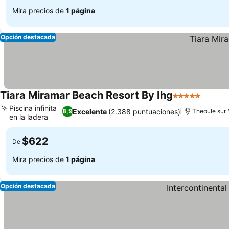
Mira precios de
1 página
Opción destacada
Tiara Miramar Beach Resort By Ihg
5 Estrellas
Ver pr
Piscina infinita
Excelente
(2.388 puntuaciones)
8,9
Theoule sur
en la ladera
Ver precios
$622
De
Mira precios de
1 página
Opción destacada