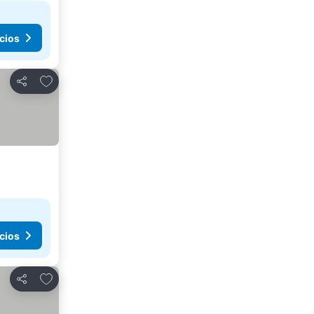
cios
Agregar a favoritos
Compartir
cios
Agregar a favoritos
Compartir