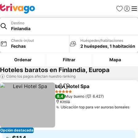
Favoritos
Iniciar 
Me
Destino
Finlandia
Check-in/out
Huéspedes/habitaciones
Fechas
2 huéspedes, 1 habitación
Ordenar
Filtrar
Mapa
Hoteles baratos en Finlandia, Europa
Cómo los pagos afectan nuestro ranking
Levi Hotel Spa
Compartir
Agregar a favoritos
5 Estrellas
8,4
Muy bueno
6.427
Kittilä
Ubicación top para ver auroras boreales
Opción destacada