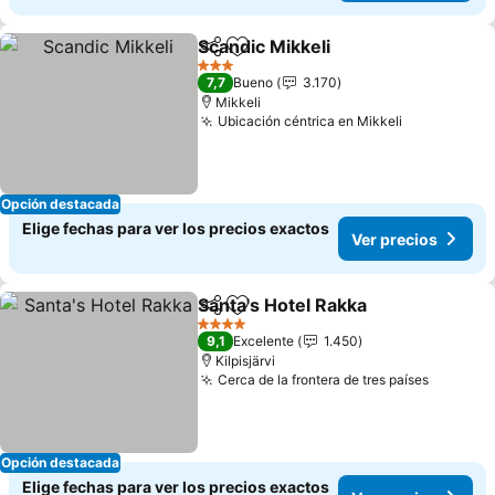
Scandic Mikkeli
Compartir
Agregar a favoritos
3 Estrellas
7,7
Bueno
3.170
Mikkeli
Ubicación céntrica en Mikkeli
Opción destacada
Elige fechas para ver los precios exactos
Ver precios
Santa's Hotel Rakka
Compartir
Agregar a favoritos
4 Estrellas
9,1
Excelente
1.450
Kilpisjärvi
Cerca de la frontera de tres países
Opción destacada
Elige fechas para ver los precios exactos