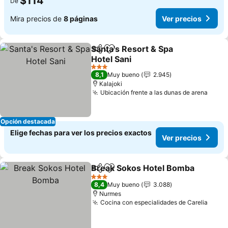
$114
De
Mira precios de
8 páginas
Ver precios
Santa's Resort & Spa
Compartir
Agregar a favoritos
Hotel Sani
3 Estrellas
8,1
Muy bueno
2.945
Kalajoki
Ubicación frente a las dunas de arena
Opción destacada
Elige fechas para ver los precios exactos
Ver precios
Break Sokos Hotel Bomba
Compartir
Agregar a favoritos
3 Estrellas
8,4
Muy bueno
3.088
Nurmes
Cocina con especialidades de Carelia