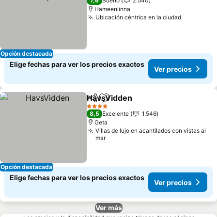
7,6
Bueno
2.540
Hämeenlinna
Ubicación céntrica en la ciudad
Opción destacada
Elige fechas para ver los precios exactos
Ver precios
HavsVidden
Compartir
Agregar a favoritos
4 Estrellas
8,5
Excelente
1.546
Geta
Villas de lujo en acantilados con vistas al
mar
Opción destacada
Elige fechas para ver los precios exactos
Ver precios
Ver más