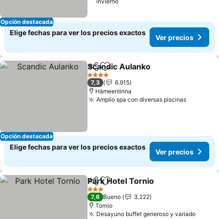
invierno
Opción destacada
Elige fechas para ver los precios exactos
Ver precios
Scandic Aulanko
Compartir
Agregar a favoritos
4 Estrellas
7,3
6.915
Hämeenlinna
Amplio spa con diversas piscinas
Opción destacada
Elige fechas para ver los precios exactos
Ver precios
Park Hotel Tornio
Compartir
Agregar a favoritos
3 Estrellas
7,6
Bueno
3.222
Tornio
Desayuno buffet generoso y variado