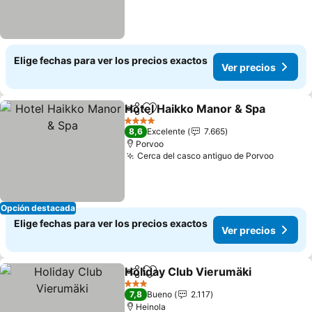
Elige fechas para ver los precios exactos
Ver precios
Hotel Haikko Manor & Spa
Compartir
Agregar a favoritos
4 Estrellas
8,6
Excelente
7.665
Porvoo
Cerca del casco antiguo de Porvoo
Opción destacada
Elige fechas para ver los precios exactos
Ver precios
Holiday Club Vierumäki
Compartir
Agregar a favoritos
3 Estrellas
7,8
Bueno
2.117
Heinola