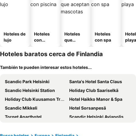
Hoteles de
Hoteles
Hoteles
Hoteles
Hotel
lujo
con
que
con spa
play
piscina
aceptan
mascotas
Hoteles baratos cerca de Finlandia
También te pueden interesar estos hoteles...
Scandic Park Helsinki
Santa's Hotel Santa Claus
Scandic Helsinki Station
Holiday Club Saariselkä
Holiday Club Kuusamon Tropiikki
Hotel Haikko Manor & Spa
Scandic Mikkeli
Hotel Sorsanpesä
Torget Aparthotel
Scandic Helsinki Aviapolis
VALO Hotel & Work Helsinki
Lapland Hotels Riekonlinna
Hilton Helsinki Airport
Comfort Hotel Helsinki Airport
Busca hoteles
Europa
Finlandia