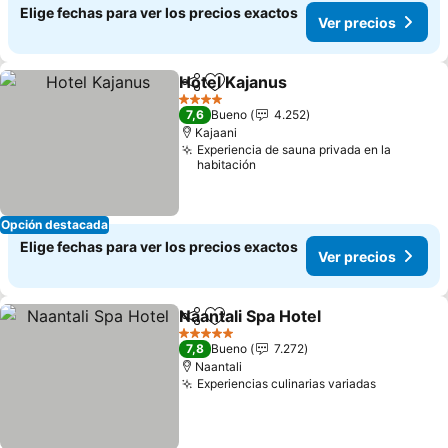
Elige fechas para ver los precios exactos
Ver precios
Hotel Kajanus
Compartir
Agregar a favoritos
4 Estrellas
7,6
Bueno
4.252
Kajaani
Experiencia de sauna privada en la
habitación
Opción destacada
Elige fechas para ver los precios exactos
Ver precios
Naantali Spa Hotel
Compartir
Agregar a favoritos
5 Estrellas
7,8
Bueno
7.272
Naantali
Experiencias culinarias variadas