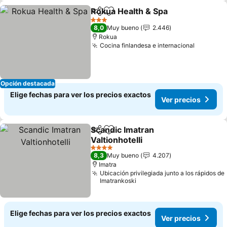
Rokua Health & Spa
Compartir
Agregar a favoritos
3 Estrellas
8,0
Muy bueno
2.446
Rokua
Cocina finlandesa e internacional
Opción destacada
Elige fechas para ver los precios exactos
Ver precios
Scandic Imatran
Compartir
Agregar a favoritos
Valtionhotelli
4 Estrellas
8,3
Muy bueno
4.207
Imatra
Ubicación privilegiada junto a los rápidos de
Imatrankoski
Elige fechas para ver los precios exactos
Ver precios