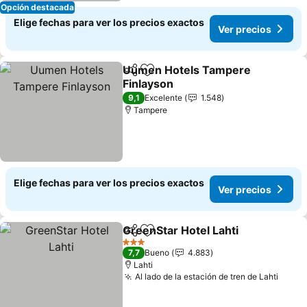
Opción destacada
Elige fechas para ver los precios exactos
Ver precios
Uumen Hotels Tampere
Compartir
Agregar a favoritos
Finlayson
9,1
Excelente
1.548
Tampere
Elige fechas para ver los precios exactos
Ver precios
GreenStar Hotel Lahti
Compartir
Agregar a favoritos
3 Estrellas
7,7
Bueno
4.883
Lahti
Al lado de la estación de tren de Lahti