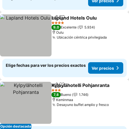
Ver precios
Lapland Hotels Oulu
Compartir
Agregar a favoritos
4 Estrellas
9,0
Excelente
5.934
Oulu
Ubicación céntrica privilegiada
Elige fechas para ver los precios exactos
Ver precios
Kylpylähotelli Pohjanranta
Compartir
Agregar a favoritos
3 Estrellas
7,8
Bueno
1.746
Keminmaa
Desayuno buffet amplio y fresco
Opción destacada