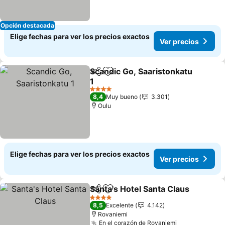
Opción destacada
Elige fechas para ver los precios exactos
Ver precios
Scandic Go, Saaristonkatu
Compartir
Agregar a favoritos
1
4 Estrellas
8,4
Muy bueno
3.301
Oulu
Elige fechas para ver los precios exactos
Ver precios
Santa's Hotel Santa Claus
Compartir
Agregar a favoritos
4 Estrellas
8,5
Excelente
4.142
Rovaniemi
En el corazón de Rovaniemi