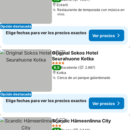
Eckerö
Restaurante de temporada con música en
vivo.
Opción destacada
Elige fechas para ver los precios exactos
Ver precios
Original Sokos Hotel
Compartir
Agregar a favoritos
Seurahuone Kotka
4 Estrellas
8,5
Excelente
2.997
Kotka
Cerca de un parque galardonado
Opción destacada
Elige fechas para ver los precios exactos
Ver precios
Scandic Hämeenlinna City
Compartir
Agregar a favoritos
3 Estrellas