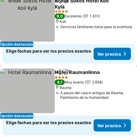
Break Sokos Hotel Koli
Compartir
Agregar a favoritos
Kylä
4 Estrellas
9,0
Excelente
1.301
Koli
Servicios familiares listos para la aventura
Opción destacada
Elige fechas para ver los precios exactos
Ver precios
Hotel Raumanlinna
Compartir
Agregar a favoritos
4 Estrellas
8,1
Muy bueno
2.658
Rauma
A pasos del casco antiguo de Rauma,
Patrimonio de la Humanidad
Opción destacada
Elige fechas para ver los precios exactos
Ver precios