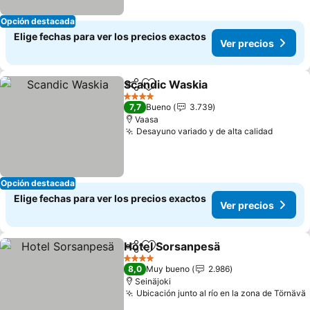
Opción destacada
Elige fechas para ver los precios exactos
Ver precios
Scandic Waskia
Compartir
Agregar a favoritos
4 Estrellas
7,7
Bueno
3.739
Vaasa
Desayuno variado y de alta calidad
Opción destacada
Elige fechas para ver los precios exactos
Ver precios
Hotel Sorsanpesä
Compartir
Agregar a favoritos
4 Estrellas
8,0
Muy bueno
2.986
Seinäjoki
Ubicación junto al río en la zona de Törnävä