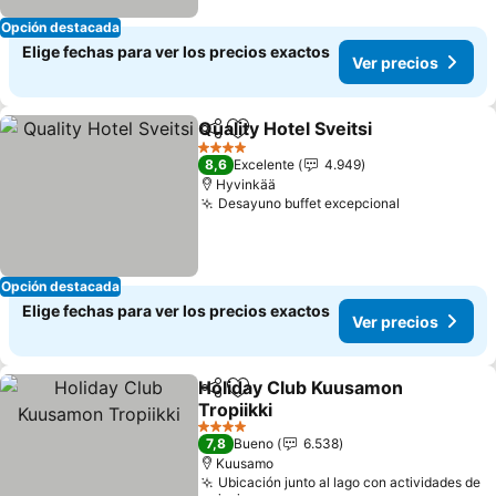
Opción destacada
Elige fechas para ver los precios exactos
Ver precios
Quality Hotel Sveitsi
Compartir
Agregar a favoritos
4 Estrellas
8,6
Excelente
4.949
Hyvinkää
Desayuno buffet excepcional
Opción destacada
Elige fechas para ver los precios exactos
Ver precios
Holiday Club Kuusamon
Compartir
Agregar a favoritos
Tropiikki
4 Estrellas
7,8
Bueno
6.538
Kuusamo
Ubicación junto al lago con actividades de