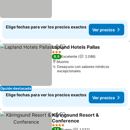
Elige fechas para ver los precios exactos
Ver precios
Lapland Hotels Pallas
Compartir
Agregar a favoritos
3 Estrellas
8,5
Excelente
2.086
Muonio
Desayuno con sabores nórdicos
excepcionales
Opción destacada
Elige fechas para ver los precios exactos
Ver precios
Käringsund Resort &
Compartir
Agregar a favoritos
Conference
4 Estrellas
7,5
Bueno
1.037