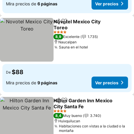
Mira precios de
6 páginas
Ver precios
Novotel Mexico City
Compartir
Agregar a favoritos
Toreo
4 Estrellas
8,9
Excelente
1.735
Naucalpan
Sauna en el hotel
$88
De
Mira precios de
9 páginas
Ver precios
Hilton Garden Inn Mexico
Compartir
Agregar a favoritos
City Santa Fe
4 Estrellas
8,4
Muy bueno
3.740
Huixquilucan
Habitaciones con vistas a la ciudad o la
montaña