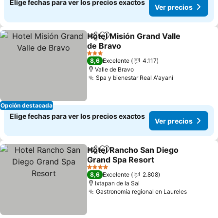
Elige fechas para ver los precios exactos
Ver precios
Hotel Misión Grand Valle
Compartir
Agregar a favoritos
de Bravo
3 Estrellas
8,6
Excelente
4.117
Valle de Bravo
Spa y bienestar Real A'ayaní
Opción destacada
Elige fechas para ver los precios exactos
Ver precios
Hotel Rancho San Diego
Compartir
Agregar a favoritos
Grand Spa Resort
4 Estrellas
8,6
Excelente
2.808
Ixtapan de la Sal
Gastronomía regional en Laureles