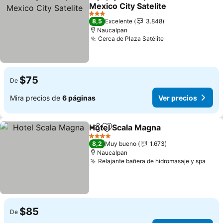
Compartir
Agregar a favoritos
Mexico City Satelite
3 Estrellas
8,5
Excelente
3.848
Naucalpan
Cerca de Plaza Satélite
$75
De
Mira precios de
6 páginas
Ver precios
Hotel Scala Magna
Compartir
Agregar a favoritos
4 Estrellas
8,2
Muy bueno
1.673
Naucalpan
Relajante bañera de hidromasaje y spa
$85
De