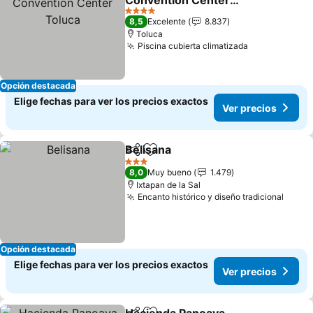
Convention Center
Toluca
4 Estrellas
8,5
Excelente
8.837
Toluca
Piscina cubierta climatizada
Opción destacada
Elige fechas para ver los precios exactos
Ver precios
Belisana
Compartir
Agregar a favoritos
3 Estrellas
8,0
Muy bueno
1.479
Ixtapan de la Sal
Encanto histórico y diseño tradicional
Opción destacada
Elige fechas para ver los precios exactos
Ver precios