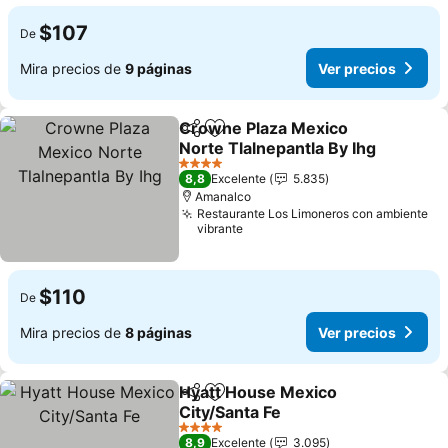
$107
De
Mira precios de
9 páginas
Ver precios
Crowne Plaza Mexico
Compartir
Agregar a favoritos
Norte Tlalnepantla By Ihg
4 Estrellas
8,8
Excelente
5.835
Amanalco
Restaurante Los Limoneros con ambiente
vibrante
$110
De
Mira precios de
8 páginas
Ver precios
Hyatt House Mexico
Compartir
Agregar a favoritos
City/Santa Fe
4 Estrellas
8,9
Excelente
3.095