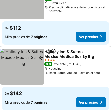
Huixquilucan
Piscina climatizada exterior con vistas al
horizonte
$112
De
Mira precios de
7 páginas
Ver precios
Holiday Inn & Suites
Compartir
Agregar a favoritos
Mexico Medica Sur By Ihg
4 Estrellas
8,8
Excelente
1.943
Naucalpan
Restaurante Matilde Bistro en el hotel
$142
De
Mira precios de
7 páginas
Ver precios