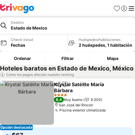
Favoritos
Iniciar 
Me
Destino
Estado de Mexico
Check-in/out
Huéspedes/habitaciones
Fechas
2 huéspedes, 1 habitación
Ordenar
Filtrar
Mapa
Hoteles baratos en Estado de Mexico, México
Cómo los pagos afectan nuestro ranking
Krystal Satélite María
Compartir
Agregar a favoritos
Bárbara
4 Estrellas
8,4
Muy bueno
9.300
San José del Rincón
Piscina exterior climatizada
Opción destacada