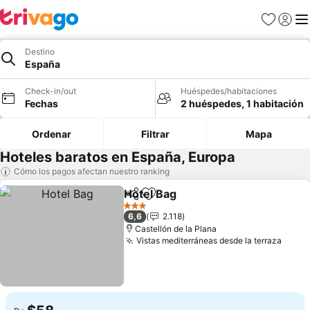
Favoritos
Iniciar 
Me
Destino
España
Check-in/out
Huéspedes/habitaciones
Fechas
2 huéspedes, 1 habitación
Ordenar
Filtrar
Mapa
Hoteles baratos en España, Europa
Cómo los pagos afectan nuestro ranking
Hotel Bag
Compartir
Agregar a favoritos
3 Estrellas
6,6
2.118
Castellón de la Plana
Vistas mediterráneas desde la terraza