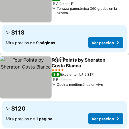
Alfaz del Pi
Terraza panorámica 360 grados en la
azotea
$118
De
Mira precios de
9 páginas
Ver precios
Four Points by Sheraton
Compartir
Agregar a favoritos
Costa Blanca
4 Estrellas
8,6
Excelente
9.317
Benidorm
Cocina mediterránea en vivo
$120
De
Mira precios de
1 página
Ver precios