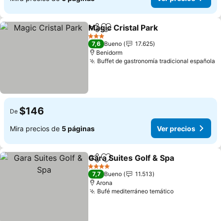
Magic Cristal Park
Compartir
Agregar a favoritos
3 Estrellas
7,6
Bueno
17.625
Benidorm
Buffet de gastronomía tradicional española
$146
De
Mira precios de
5 páginas
Ver precios
Gara Suites Golf & Spa
Compartir
Agregar a favoritos
4 Estrellas
7,7
Bueno
11.513
Arona
Bufé mediterráneo temático