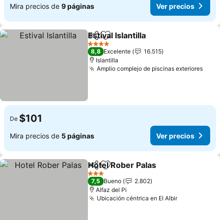
Mira precios de
9 páginas
Ver precios
Estival Islantilla
Compartir
Agregar a favoritos
4 Estrellas
8,8
Excelente
16.515
Islantilla
Amplio complejo de piscinas exteriores
$101
De
Mira precios de
5 páginas
Ver precios
Hotel Rober Palas
Compartir
Agregar a favoritos
3 Estrellas
7,5
Bueno
2.802
Alfaz del Pi
Ubicación céntrica en El Albir