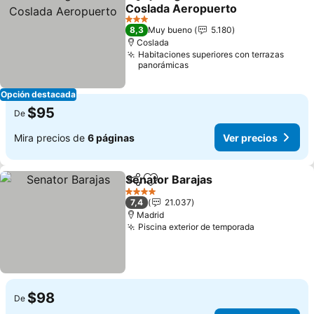
Compartir
Agregar a favoritos
Coslada Aeropuerto
3 Estrellas
8,3
Muy bueno
5.180
Coslada
Habitaciones superiores con terrazas
panorámicas
Opción destacada
$95
De
Mira precios de
6 páginas
Ver precios
Senator Barajas
Compartir
Agregar a favoritos
4 Estrellas
7,4
21.037
Madrid
Piscina exterior de temporada
$98
De