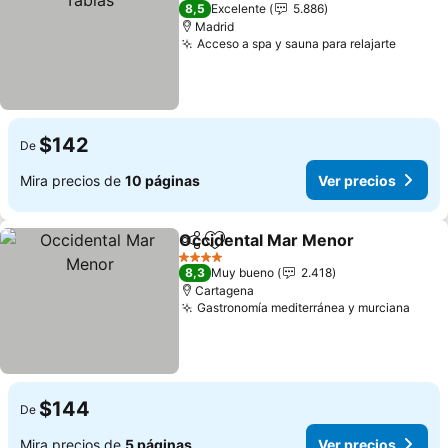
4 Estrellas
8,5
Excelente
5.886
Madrid
Acceso a spa y sauna para relajarte
$142
De
Mira precios de
10 páginas
Ver precios
Occidental Mar Menor
Compartir
Agregar a favoritos
4 Estrellas
8,3
Muy bueno
2.418
Cartagena
Gastronomía mediterránea y murciana
$144
De
Mira precios de
5 páginas
Ver precios