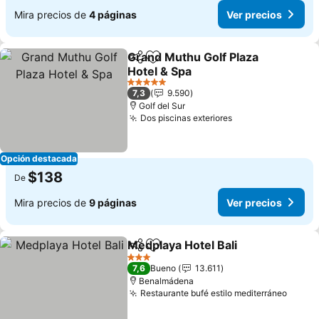
Mira precios de
4 páginas
Ver precios
Grand Muthu Golf Plaza
Compartir
Agregar a favoritos
Hotel & Spa
5 Estrellas
7,3
9.590
Golf del Sur
Dos piscinas exteriores
Opción destacada
$138
De
Mira precios de
9 páginas
Ver precios
Medplaya Hotel Bali
Compartir
Agregar a favoritos
3 Estrellas
7,6
Bueno
13.611
Benalmádena
Restaurante bufé estilo mediterráneo