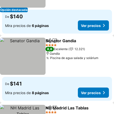
Opción destacada
$140
De
Mira precios de
6 páginas
Ver precios
Senator Gandia
Compartir
Agregar a favoritos
4 Estrellas
8,8
Excelente
12.321
Gandía
Piscina de agua salada y solárium
$141
De
Mira precios de
8 páginas
Ver precios
NH Madrid Las Tablas
Compartir
Agregar a favoritos