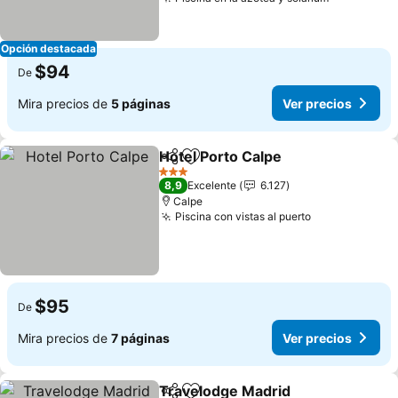
Opción destacada
$94
De
Mira precios de
5 páginas
Ver precios
Hotel Porto Calpe
Compartir
Agregar a favoritos
3 Estrellas
8,9
Excelente
6.127
Calpe
Piscina con vistas al puerto
$95
De
Mira precios de
7 páginas
Ver precios
Travelodge Madrid