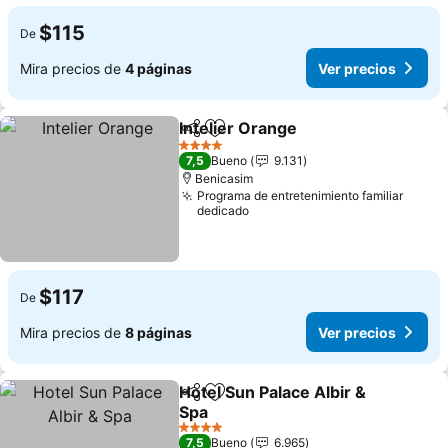
$115
De
Mira precios de
4 páginas
Ver precios
Intelier Orange
Compartir
Agregar a favoritos
4 Estrellas
7,5
Bueno
9.131
Benicasim
Programa de entretenimiento familiar
dedicado
$117
De
Mira precios de
8 páginas
Ver precios
Hotel Sun Palace Albir &
Compartir
Agregar a favoritos
Spa
4 Estrellas
7,5
Bueno
6.965