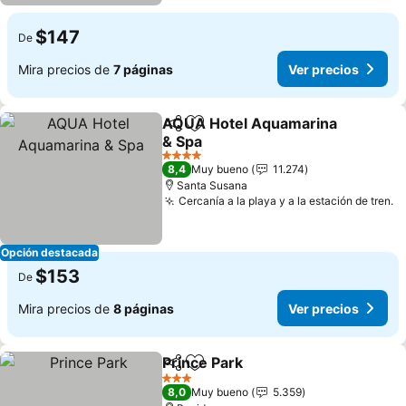
$147
De
Mira precios de
7 páginas
Ver precios
AQUA Hotel Aquamarina
Compartir
Agregar a favoritos
& Spa
4 Estrellas
8,4
Muy bueno
11.274
Santa Susana
Cercanía a la playa y a la estación de tren.
Opción destacada
$153
De
Mira precios de
8 páginas
Ver precios
Prince Park
Compartir
Agregar a favoritos
3 Estrellas
8,0
Muy bueno
5.359