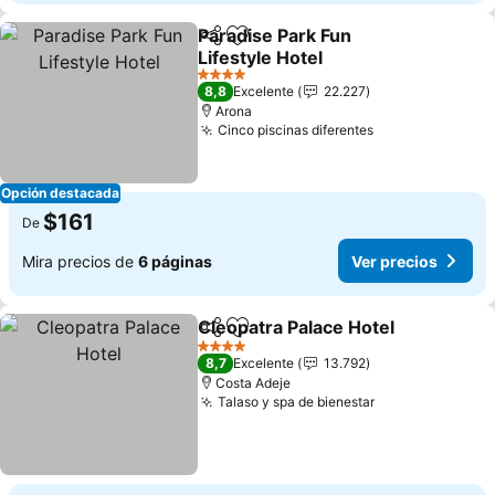
Paradise Park Fun
Compartir
Agregar a favoritos
Lifestyle Hotel
4 Estrellas
8,8
Excelente
22.227
Arona
Cinco piscinas diferentes
Opción destacada
$161
De
Mira precios de
6 páginas
Ver precios
Cleopatra Palace Hotel
Compartir
Agregar a favoritos
4 Estrellas
8,7
Excelente
13.792
Costa Adeje
Talaso y spa de bienestar