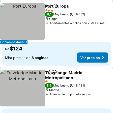
Port Europa
Compartir
Agregar a favoritos
3 Estrellas
8,1
Muy bueno
9.082
Calpe
Apartamentos amplios con vistas al mar
Opción destacada
$124
De
Mira precios de
8 páginas
Ver precios
Travelodge Madrid
Compartir
Agregar a favoritos
Metropolitano
1 Estrellas
8,3
Muy bueno
8.431
Madrid
Aparcamiento privado seguro