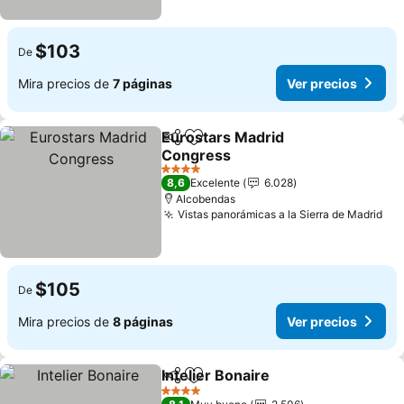
$103
De
Mira precios de
7 páginas
Ver precios
Eurostars Madrid
Compartir
Agregar a favoritos
Congress
4 Estrellas
8,6
Excelente
6.028
Alcobendas
Vistas panorámicas a la Sierra de Madrid
$105
De
Mira precios de
8 páginas
Ver precios
Intelier Bonaire
Compartir
Agregar a favoritos
4 Estrellas