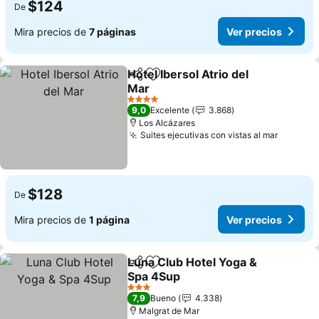
$124
De
Mira precios de
7 páginas
Ver precios
Hotel Ibersol Atrio del
Compartir
Agregar a favoritos
Mar
4 Estrellas
9,0
Excelente
3.868
Los Alcázares
Suites ejecutivas con vistas al mar
$128
De
Mira precios de
1 página
Ver precios
Luna Club Hotel Yoga &
Compartir
Agregar a favoritos
Spa 4Sup
3 Estrellas
7,9
Bueno
4.338
Malgrat de Mar