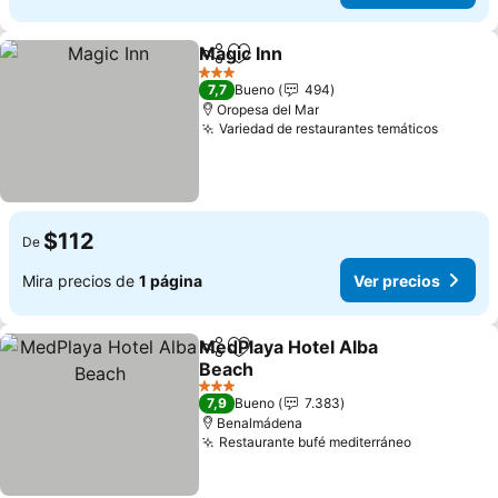
Magic Inn
Compartir
Agregar a favoritos
3 Estrellas
7,7
Bueno
494
Oropesa del Mar
Variedad de restaurantes temáticos
$112
De
Mira precios de
1 página
Ver precios
MedPlaya Hotel Alba
Compartir
Agregar a favoritos
Beach
3 Estrellas
7,9
Bueno
7.383
Benalmádena
Restaurante bufé mediterráneo