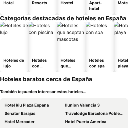
Hotel
Resorts
Hostel
Apart-
Mote
hotel
Categorías destacadas de hoteles en España
Hoteles de
Hoteles
Hoteles
Hoteles
Hotel
lujo
con
que
con spa
play
piscina
aceptan
mascotas
Hoteles baratos cerca de España
También te pueden interesar estos hoteles...
Hotel Riu Plaza Espana
Ilunion Valencia 3
Senator Barajas
Travelodge Barcelona Poblenou
Hotel Mercader
Hotel Puerta America