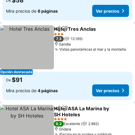
$58
De
Mira precios de
6 páginas
Ver precios
Hotel Tres Anclas
Compartir
Agregar a favoritos
3 Estrellas
7,3
12.165
Gandía
Vistas panorámicas al mar y la montaña
Opción destacada
$91
De
Mira precios de
4 páginas
Ver precios
Hotel ASA La Marina by
Compartir
Agregar a favoritos
SH Hoteles
4 Estrellas
9,2
Excelente
2.862
Ondara
Piscina en la azotea y solárium