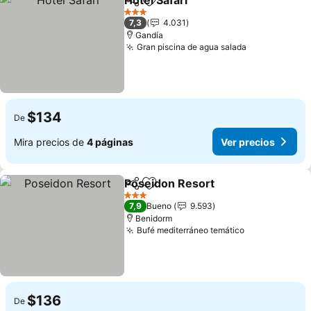
Hotel Safari
Compartir
Agregar a favoritos
3 Estrellas
7,3
4.031
Gandía
Gran piscina de agua salada
$134
De
Mira precios de
4 páginas
Ver precios
Poseidon Resort
Compartir
Agregar a favoritos
3 Estrellas
7,9
Bueno
9.593
Benidorm
Bufé mediterráneo temático
$136
De