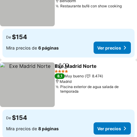
Benidorm
Restaurante bufé con show cooking
$154
De
Mira precios de
6 páginas
Ver precios
Exe Madrid Norte
Compartir
Agregar a favoritos
4 Estrellas
8,1
Muy bueno
8.474
Madrid
Piscina exterior de agua salada de
temporada
$154
De
Mira precios de
8 páginas
Ver precios