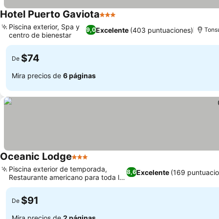
Hotel Puerto Gaviota
3 Estrellas
Piscina exterior, Spa y
Excelente
(403 puntuaciones)
9,0
Tonsu
centro de bienestar
$74
De
Mira precios de
6 páginas
Oceanic Lodge
3 Estrellas
Piscina exterior de temporada,
Excelente
(169 puntuacio
8,6
Restaurante americano para toda la
familia
$91
De
Mira precios de
2 páginas