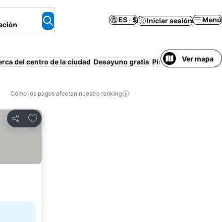
ES · $
Menú
Iniciar sesión
ación
Ver mapa
rca del centro de la ciudad
Desayuno gratis
Piscina
Estacionam
Cómo los pagos afectan nuestro ranking
Agregar a favoritos
Compartir