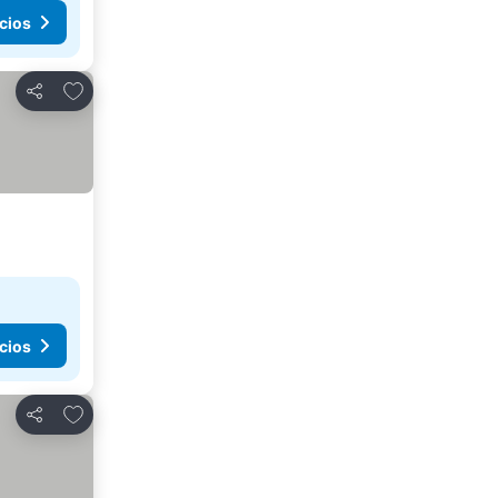
cios
Agregar a favoritos
Compartir
cios
Agregar a favoritos
Compartir