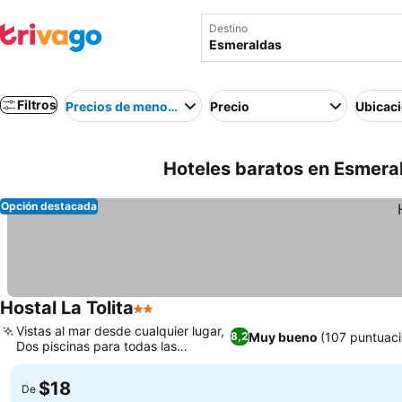
Destino
Filtros
Precios de menor a mayor
Precio
Ubicac
Hoteles baratos en Esmera
Opción destacada
Hostal La Tolita
2 Estrellas
Vistas al mar desde cualquier lugar,
Muy bueno
(107 puntuac
8,2
Dos piscinas para todas las
estaciones
$18
De