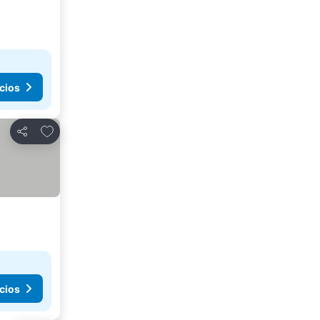
cios
Agregar a favoritos
Compartir
cios