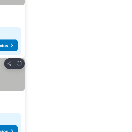
cios
Agregar a favoritos
Compartir
cios