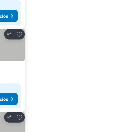
cios
Agregar a favoritos
Compartir
cios
Agregar a favoritos
Compartir