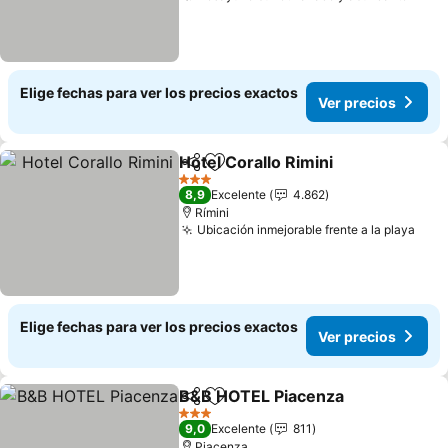
Elige fechas para ver los precios exactos
Ver precios
Hotel Corallo Rimini
Compartir
Agregar a favoritos
3 Estrellas
8,9
Excelente
4.862
Rímini
Ubicación inmejorable frente a la playa
Elige fechas para ver los precios exactos
Ver precios
B&B HOTEL Piacenza
Compartir
Agregar a favoritos
3 Estrellas
9,0
Excelente
811
Piacenza