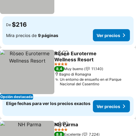
$216
De
Mira precios de
9 páginas
Ver precios
Ròseo Euroterme
Compartir
Agregar a favoritos
Wellness Resort
4 Estrellas
8,4
Muy bueno
11.140
Bagno di Romagna
Un entorno de ensueño en el Parque
Nacional del Casentino
Opción destacada
Elige fechas para ver los precios exactos
Ver precios
NH Parma
Compartir
Agregar a favoritos
4 Estrellas
8,8
Excelente
7.224