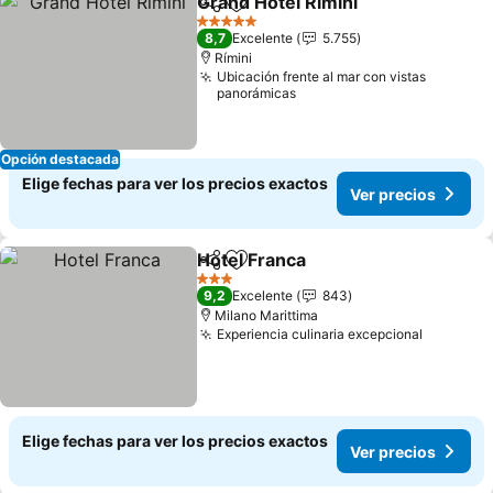
Grand Hotel Rimini
Compartir
Agregar a favoritos
5 Estrellas
8,7
Excelente
5.755
Rímini
Ubicación frente al mar con vistas
panorámicas
Opción destacada
Elige fechas para ver los precios exactos
Ver precios
Hotel Franca
Compartir
Agregar a favoritos
3 Estrellas
9,2
Excelente
843
Milano Marittima
Experiencia culinaria excepcional
Elige fechas para ver los precios exactos
Ver precios