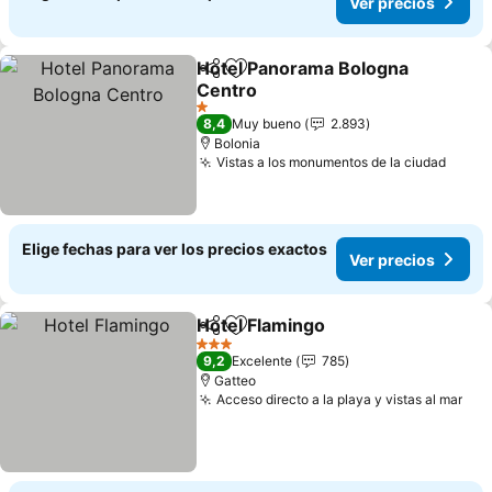
Ver precios
Hotel Panorama Bologna
Compartir
Agregar a favoritos
Centro
1 Estrellas
8,4
Muy bueno
2.893
Bolonia
Vistas a los monumentos de la ciudad
Elige fechas para ver los precios exactos
Ver precios
Hotel Flamingo
Compartir
Agregar a favoritos
3 Estrellas
9,2
Excelente
785
Gatteo
Acceso directo a la playa y vistas al mar