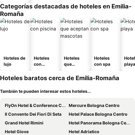
Categorías destacadas de hoteles en Emilia-
Romaña
Hoteles de
Hoteles
Hoteles
Hoteles
Hotel
lujo
con
que
con spa
play
piscina
aceptan
mascotas
Hoteles baratos cerca de Emilia-Romaña
También te pueden interesar estos hoteles...
FlyOn Hotel & Conference Center
Mercure Bologna Centro
Il Convento Dei Fiori Di Seta
Hotel Palace Bologna Centro
Grand Hotel Rimini
Hotel Panorama Bologna Centro
Hotel Giove
Hotel Adriatico