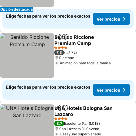
Opción destacada
Elige fechas para ver los precios exactos
Ver precios
Sentido Riccione
Compartir
Agregar a favoritos
Premium Camp
4 Estrellas
7,3
72
Riccione
Animación para toda la familia
Elige fechas para ver los precios exactos
Ver precios
UNA Hotels Bologna San
Compartir
Agregar a favoritos
Lazzaro
4 Estrellas
8,7
Excelente
8.013
San Lazzaro Di Savena
Desayuno súper variado