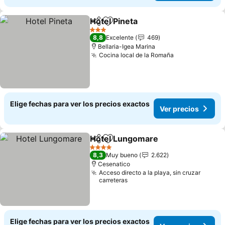
Hotel Pineta
Compartir
Agregar a favoritos
3 Estrellas
8,8
Excelente
469
Bellaria-Igea Marina
Cocina local de la Romaña
Elige fechas para ver los precios exactos
Ver precios
Hotel Lungomare
Compartir
Agregar a favoritos
4 Estrellas
8,3
Muy bueno
2.622
Cesenatico
Acceso directo a la playa, sin cruzar
carreteras
Elige fechas para ver los precios exactos