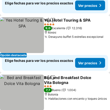
Elige fechas para ver los precios exactos
Ver precios
Yes Hotel Touring & SPA
Compartir
Agregar a favoritos
4 Estrellas
9,0
Excelente
12.316
Rímini
Desayuno buffet 5 estrellas excepcional
Opción destacada
Elige fechas para ver los precios exactos
Ver precios
Bed and Breakfast Dolce
Compartir
Agregar a favoritos
Vita Bologna
3 Estrellas
7,7
Bueno
1.004
Bolonia
Habitaciones con encanto y toques únicos