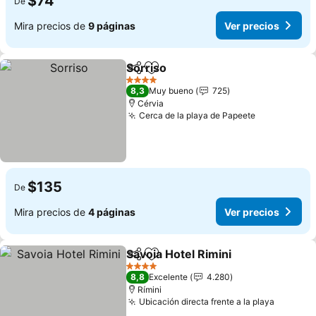
$74
De
Mira precios de
9 páginas
Ver precios
Sorriso
Compartir
Agregar a favoritos
4 Estrellas
8,3
Muy bueno
725
Cérvia
Cerca de la playa de Papeete
$135
De
Mira precios de
4 páginas
Ver precios
Savoia Hotel Rimini
Compartir
Agregar a favoritos
4 Estrellas
8,8
Excelente
4.280
Rímini
Ubicación directa frente a la playa