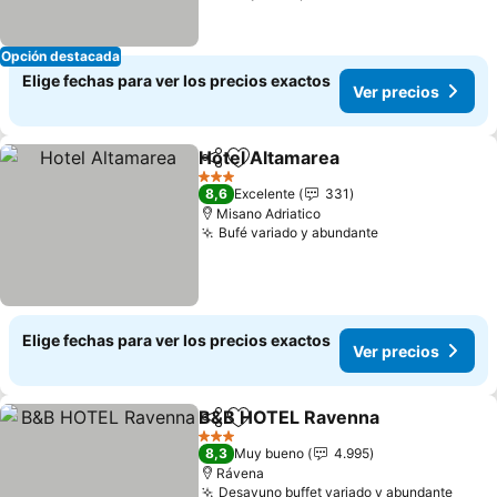
Opción destacada
Elige fechas para ver los precios exactos
Ver precios
Hotel Altamarea
Compartir
Agregar a favoritos
3 Estrellas
8,6
Excelente
331
Misano Adriatico
Bufé variado y abundante
Elige fechas para ver los precios exactos
Ver precios
B&B HOTEL Ravenna
Compartir
Agregar a favoritos
3 Estrellas
8,3
Muy bueno
4.995
Rávena
Desayuno buffet variado y abundante