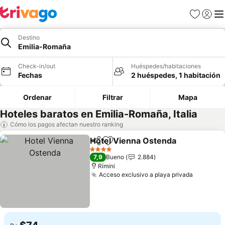
Favoritos
Iniciar 
Me
Destino
Emilia-Romaña
Check-in/out
Huéspedes/habitaciones
Fechas
2 huéspedes, 1 habitación
Ordenar
Filtrar
Mapa
Hoteles baratos en Emilia-Romaña, Italia
Cómo los pagos afectan nuestro ranking
Hotel Vienna Ostenda
Compartir
Agregar a favoritos
4 Estrellas
7,9
Bueno
2.884
Rímini
Acceso exclusivo a playa privada