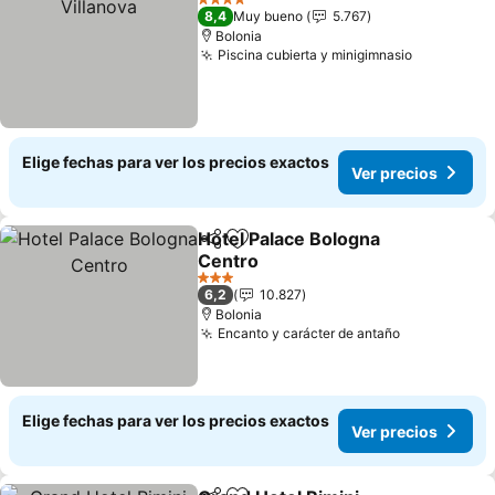
4 Estrellas
8,4
Muy bueno
5.767
Bolonia
Piscina cubierta y minigimnasio
Elige fechas para ver los precios exactos
Ver precios
Hotel Palace Bologna
Compartir
Agregar a favoritos
Centro
3 Estrellas
6,2
10.827
Bolonia
Encanto y carácter de antaño
Elige fechas para ver los precios exactos
Ver precios