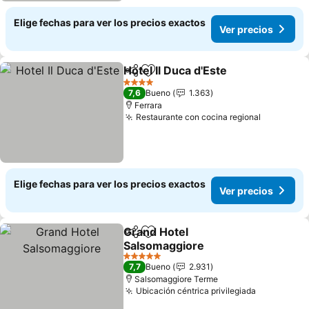
Elige fechas para ver los precios exactos
Ver precios
Hotel Il Duca d'Este
Compartir
Agregar a favoritos
4 Estrellas
7,6
Bueno
1.363
Ferrara
Restaurante con cocina regional
Elige fechas para ver los precios exactos
Ver precios
Grand Hotel
Compartir
Agregar a favoritos
Salsomaggiore
5 Estrellas
7,7
Bueno
2.931
Salsomaggiore Terme
Ubicación céntrica privilegiada