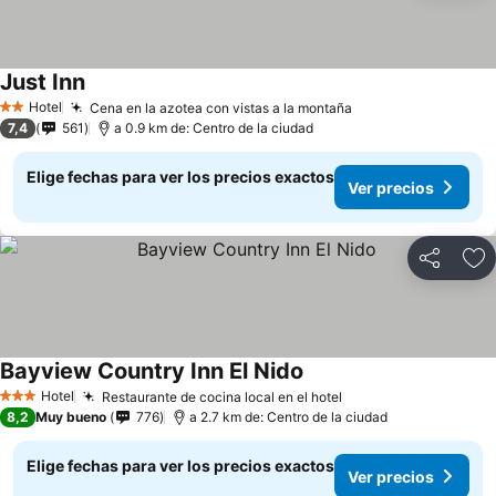
Just Inn
Hotel
Cena en la azotea con vistas a la montaña
2 Estrellas
7,4
561
a 0.9 km de: Centro de la ciudad
Elige fechas para ver los precios exactos
Ver precios
Compartir
Ag
Bayview Country Inn El Nido
Hotel
Restaurante de cocina local en el hotel
3 Estrellas
8,2
Muy bueno
776
a 2.7 km de: Centro de la ciudad
Elige fechas para ver los precios exactos
Ver precios