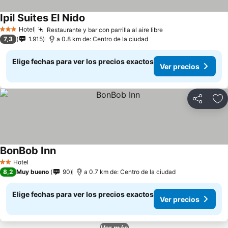
Ipil Suites El Nido
Hotel
Restaurante y bar con parrilla al aire libre
3 Estrellas
7,3
1.915
a 0.8 km de: Centro de la ciudad
Elige fechas para ver los precios exactos
Ver precios
Compartir
Ag
BonBob Inn
Hotel
2 Estrellas
8,2
Muy bueno
90
a 0.7 km de: Centro de la ciudad
Elige fechas para ver los precios exactos
Ver precios
Ver más