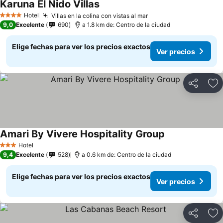
Karuna El Nido Villas
Hotel
Villas en la colina con vistas al mar
4 Estrellas
9,0
Excelente
690
a 1.8 km de: Centro de la ciudad
Elige fechas para ver los precios exactos
Ver precios
Compartir
Ag
Amari By Vivere Hospitality Group
Hotel
3 Estrellas
9,4
Excelente
528
a 0.6 km de: Centro de la ciudad
Elige fechas para ver los precios exactos
Ver precios
Compartir
Ag