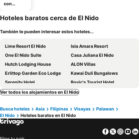
con
estaciona
miento
Hoteles baratos cerca de El Nido
También te pueden interesar estos hoteles...
Lime Resort El Nido
Isla Amara Resort
One El Nido Suite
Casa Juliana El Nido
Hutch Lodging House
ALON Villas
Erlittop Garden Eco Lodge
Kawai Duli Bungalows
Serenity Hotel
Rovic's Tourist Hotel
El Nido Four Seasons Beach Resort
C Hotel Managed by H Hospitality Group
Ver todos los alojamientos en El Nido
Reddoorz Bunakidz Lodge El Nido Palawan
Queen`s Place
Busca hoteles
Asia
Filipinas
Visayas
Palawan
C DJACOB HAVEN AND TOURIST INN
El Nido
Hoteles baratos en El Nido
Facebook
Twitter
Insta
Yo
Elige tu país