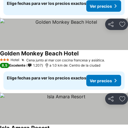
Elige fechas para ver los precios exactos
Ver precios
Compartir
Ag
Golden Monkey Beach Hotel
Hotel
Cena junto al mar con cocina francesa y asiática.
3 Estrellas
8,5
Excelente
1.207
a 1.0 km de: Centro de la ciudad
Elige fechas para ver los precios exactos
Ver precios
Compartir
Ag