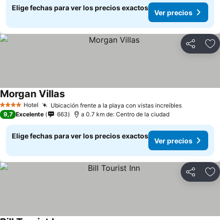
Elige fechas para ver los precios exactos
Ver precios
Compartir
Ag
Morgan Villas
Hotel
Ubicación frente a la playa con vistas increíbles
4 Estrellas
9,7
Excelente
663
a 0.7 km de: Centro de la ciudad
Elige fechas para ver los precios exactos
Ver precios
Compartir
Ag