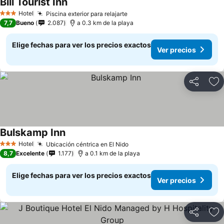
Bill Tourist Inn
Hotel
Piscina exterior para relajarte
3 Estrellas
7,7
Bueno
2.087
a 0.3 km de la playa
Elige fechas para ver los precios exactos
Ver precios
Compartir
Ag
Bulskamp Inn
Hotel
Ubicación céntrica en El Nido
3 Estrellas
8,7
Excelente
1.177
a 0.1 km de la playa
Elige fechas para ver los precios exactos
Ver precios
Compartir
Ag