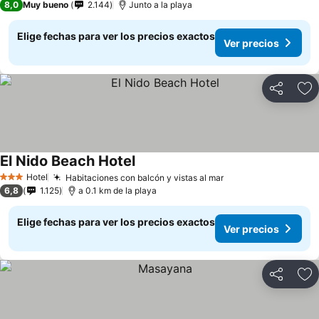
8,0
Muy bueno
2.144
Junto a la playa
Elige fechas para ver los precios exactos
Ver precios
Compartir
Ag
El Nido Beach Hotel
Hotel
Habitaciones con balcón y vistas al mar
3 Estrellas
6,8
1.125
a 0.1 km de la playa
Elige fechas para ver los precios exactos
Ver precios
Compartir
Ag