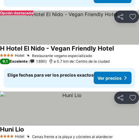
Opción destacada
Compartir
Ag
H Hotel El Nido - Vegan Friendly Hotel
Hotel
Restaurante vegano especializado
4 Estrellas
9,1
Excelente
1.890
a 0.7 km de: Centro de la ciudad
Elige fechas para ver los precios exactos
Ver precios
Compartir
Ag
Huni Lio
Hotel
Cenas frente a la playa y cócteles al atardecer
4 Estrellas