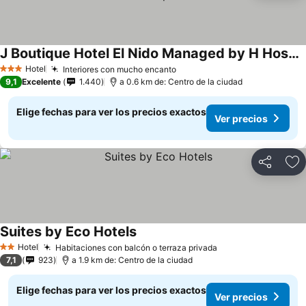
J Boutique Hotel El Nido Managed by H Hospitality Group
Hotel
Interiores con mucho encanto
3 Estrellas
9,1
Excelente
1.440
a 0.6 km de: Centro de la ciudad
Elige fechas para ver los precios exactos
Ver precios
Compartir
Ag
Suites by Eco Hotels
Hotel
Habitaciones con balcón o terraza privada
2 Estrellas
7,1
923
a 1.9 km de: Centro de la ciudad
Elige fechas para ver los precios exactos
Ver precios