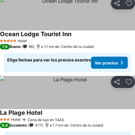
Compartir
Ag
Ocean Lodge Tourist Inn
Hotel
5 Estrellas
7,6
Bueno
96
a 1.1 km de: Centro de la ciudad
Elige fechas para ver los precios exactos
Ver precios
Compartir
Ag
La Plage Hotel
Hotel
Cena de lujo en TAAS
3 Estrellas
8,8
Excelente
477
a 1.7 km de: Centro de la ciudad