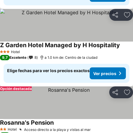
Compartir
Ag
Z Garden Hotel Managed by H Hospitality
Hotel
3 Estrellas
9,7
Excelente
8
a 1.0 km de: Centro de la ciudad
Elige fechas para ver los precios exactos
Ver precios
Opción destacada
Compartir
Ag
Rosanna's Pension
Hotel
Acceso directo a la playa y vistas al mar
2 Estrellas