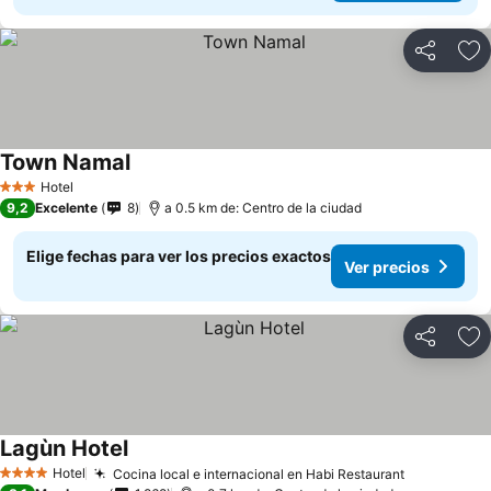
Compartir
Ag
Town Namal
Hotel
3 Estrellas
9,2
Excelente
8
a 0.5 km de: Centro de la ciudad
Elige fechas para ver los precios exactos
Ver precios
Compartir
Ag
Lagùn Hotel
Hotel
Cocina local e internacional en Habi Restaurant
4 Estrellas