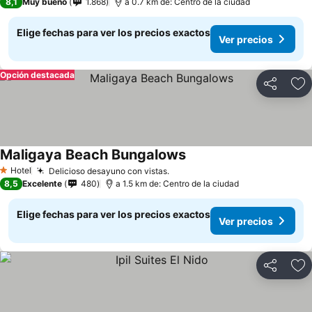
8,1
Muy bueno
1.868
a 0.7 km de: Centro de la ciudad
Elige fechas para ver los precios exactos
Ver precios
Opción destacada
Compartir
Ag
Maligaya Beach Bungalows
Hotel
Delicioso desayuno con vistas.
1 Estrellas
8,5
Excelente
480
a 1.5 km de: Centro de la ciudad
Elige fechas para ver los precios exactos
Ver precios
Compartir
Ag