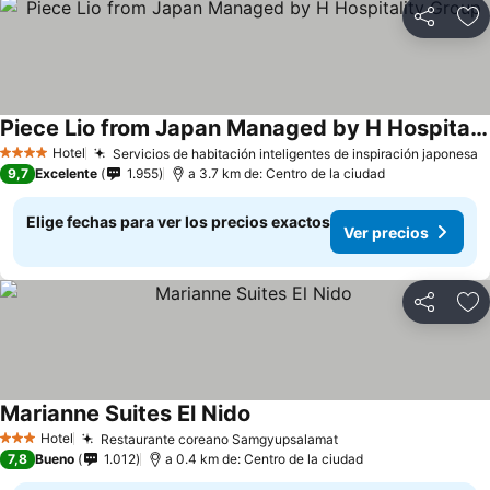
Compartir
Ag
Piece Lio from Japan Managed by H Hospitality Group
Hotel
Servicios de habitación inteligentes de inspiración japonesa
4 Estrellas
9,7
Excelente
1.955
a 3.7 km de: Centro de la ciudad
Elige fechas para ver los precios exactos
Ver precios
Compartir
Ag
Marianne Suites El Nido
Hotel
Restaurante coreano Samgyupsalamat
3 Estrellas
7,8
Bueno
1.012
a 0.4 km de: Centro de la ciudad