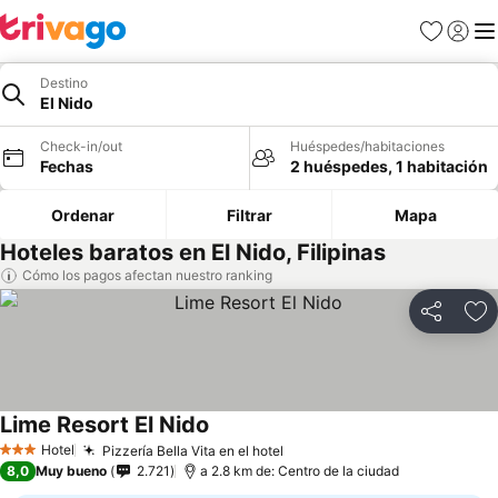
Favoritos
Iniciar 
Me
Destino
El Nido
Check-in/out
Huéspedes/habitaciones
Fechas
2 huéspedes, 1 habitación
Ordenar
Filtrar
Mapa
Hoteles baratos en El Nido, Filipinas
Cómo los pagos afectan nuestro ranking
Compartir
Ag
Lime Resort El Nido
Hotel
Pizzería Bella Vita en el hotel
3 Estrellas
8,0
Muy bueno
2.721
a 2.8 km de: Centro de la ciudad