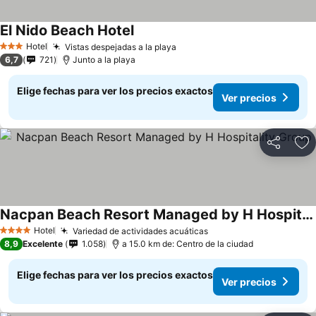
El Nido Beach Hotel
Hotel
Vistas despejadas a la playa
3 Estrellas
6,7
721
Junto a la playa
Elige fechas para ver los precios exactos
Ver precios
Compartir
Ag
Nacpan Beach Resort Managed by H Hospitality Group
Hotel
Variedad de actividades acuáticas
4 Estrellas
8,9
Excelente
1.058
a 15.0 km de: Centro de la ciudad
Elige fechas para ver los precios exactos
Ver precios