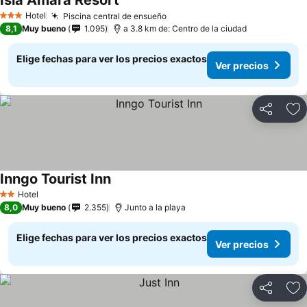
Isla Amara Resort
Hotel
Piscina central de ensueño
3 Estrellas
8,1
Muy bueno
1.095
a 3.8 km de: Centro de la ciudad
Elige fechas para ver los precios exactos
Ver precios
Compartir
Ag
Inngo Tourist Inn
Hotel
2 Estrellas
8,0
Muy bueno
2.355
Junto a la playa
Elige fechas para ver los precios exactos
Ver precios
Compartir
Ag