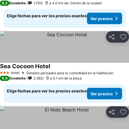
9,2
Excelente
1.150
a 4.0 km de: Centro de la ciudad
Elige fechas para ver los precios exactos
Ver precios
Compartir
Ag
Sea Cocoon Hotel
Hotel
Detalles pensados para tu comodidad en la habitación
3 Estrellas
9,0
Excelente
2.582
a 0.1 km de la playa
Elige fechas para ver los precios exactos
Ver precios
Compartir
Ag