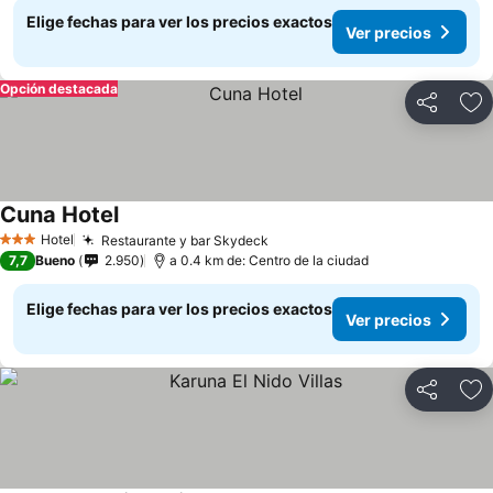
Elige fechas para ver los precios exactos
Ver precios
Opción destacada
Compartir
Ag
Cuna Hotel
Hotel
Restaurante y bar Skydeck
3 Estrellas
7,7
Bueno
2.950
a 0.4 km de: Centro de la ciudad
Elige fechas para ver los precios exactos
Ver precios
Compartir
Ag