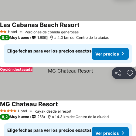
Las Cabanas Beach Resort
Hotel
Porciones de comida generosas
2 Estrellas
8,2
Muy bueno
1.689
a 4.0 km de: Centro de la ciudad
Elige fechas para ver los precios exactos
Ver precios
Opción destacada
Compartir
Ag
MG Chateau Resort
Hotel
Kayak desde el resort
5 Estrellas
8,2
Muy bueno
258
a 14.3 km de: Centro de la ciudad
Elige fechas para ver los precios exactos
Ver precios