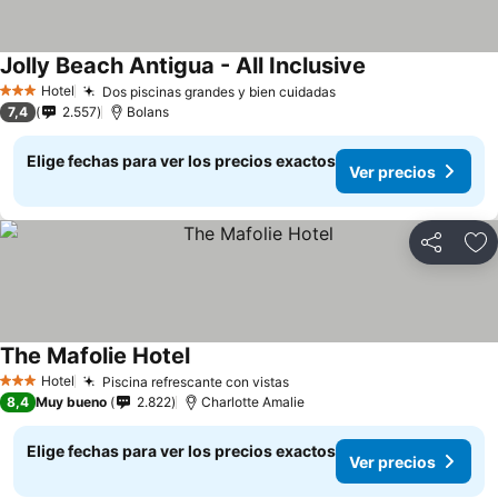
Jolly Beach Antigua - All Inclusive
Hotel
Dos piscinas grandes y bien cuidadas
3 Estrellas
7,4
2.557
Bolans
Elige fechas para ver los precios exactos
Ver precios
Compartir
Ag
The Mafolie Hotel
Hotel
Piscina refrescante con vistas
3 Estrellas
8,4
Muy bueno
2.822
Charlotte Amalie
Elige fechas para ver los precios exactos
Ver precios