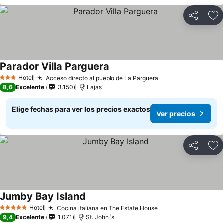
Compartir
Ag
Parador Villa Parguera
Hotel
Acceso directo al pueblo de La Parguera
3 Estrellas
8,6
Excelente
3.150
Lajas
Elige fechas para ver los precios exactos
Ver precios
Compartir
Ag
Jumby Bay Island
Hotel
Cocina italiana en The Estate House
5 Estrellas
9,4
Excelente
1.071
St. John´s