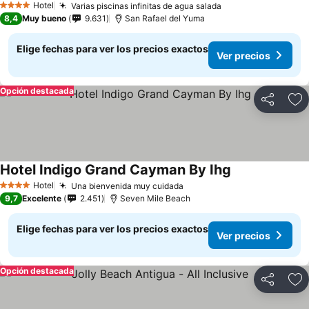
Hotel
Varias piscinas infinitas de agua salada
4 Estrellas
8,4
Muy bueno
9.631
San Rafael del Yuma
Elige fechas para ver los precios exactos
Ver precios
Opción destacada
Compartir
Ag
Hotel Indigo Grand Cayman By Ihg
Hotel
Una bienvenida muy cuidada
4 Estrellas
9,7
Excelente
2.451
Seven Mile Beach
Elige fechas para ver los precios exactos
Ver precios
Opción destacada
Compartir
Ag