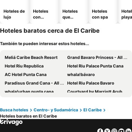
Hoteles de
Hoteles
Hoteles
Hoteles
Hotel
lujo
con
que
con spa
play
piscina
aceptan
mascotas
Hoteles baratos cerca de El Caribe
También te pueden interesar estos hoteles...
Meliá Caribe Beach Resort
Grand Bavaro Princess - All Inclusive
Hotel Riu Republica
Hotel Riu Palace Punta Cana
AC Hotel Punta Cana
whala!bávaro
Paradisus Grand Cana - All Suites
Hotel Riu Palace Bavaro
whala!urban punta cana
Courtyard by Marriott Aruba Resort
Renaissance Santo Domingo Jaragua Hotel & Casino
Hyatt Place Bayamon
Hodelpa Caribe Colonial
Hyatt Place Aruba Airport
Busca hoteles
Centro- y Sudamérica
El Caribe
Hoteles baratos en El Caribe
Four Points by Sheraton Puntacana
Radisson Blu Aruba
Checkin El Cortecito Beach
Coconut Inn
Facebook
Twitter
Insta
Yo