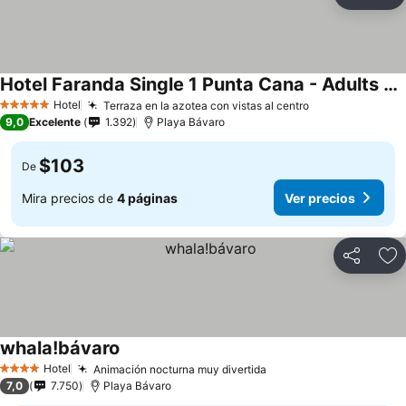
Compartir
Ag
Hotel Faranda Single 1 Punta Cana - Adults Only
Hotel
Terraza en la azotea con vistas al centro
5 Estrellas
9,0
Excelente
1.392
Playa Bávaro
$103
De
Mira precios de
4 páginas
Ver precios
Compartir
Ag
whala!bávaro
Hotel
Animación nocturna muy divertida
4 Estrellas
7,0
7.750
Playa Bávaro