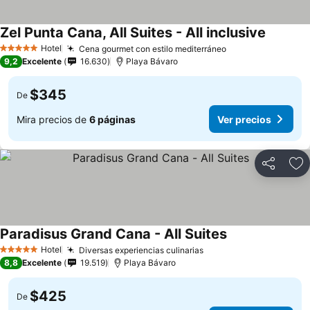
Zel Punta Cana, All Suites - All inclusive
Hotel
Cena gourmet con estilo mediterráneo
5 Estrellas
9,2
Excelente
16.630
Playa Bávaro
$345
De
Mira precios de
6 páginas
Ver precios
Compartir
Ag
Paradisus Grand Cana - All Suites
Hotel
Diversas experiencias culinarias
5 Estrellas
8,8
Excelente
19.519
Playa Bávaro
$425
De