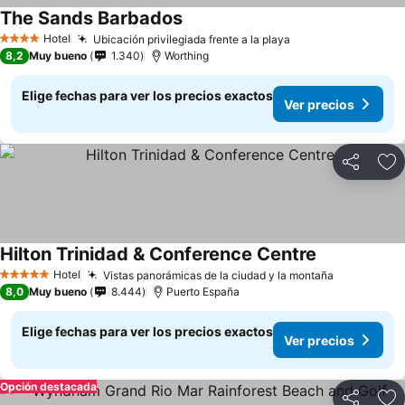
The Sands Barbados
Hotel
Ubicación privilegiada frente a la playa
4 Estrellas
8,2
Muy bueno
1.340
Worthing
Elige fechas para ver los precios exactos
Ver precios
Compartir
Ag
Hilton Trinidad & Conference Centre
Hotel
Vistas panorámicas de la ciudad y la montaña
5 Estrellas
8,0
Muy bueno
8.444
Puerto España
Elige fechas para ver los precios exactos
Ver precios
Opción destacada