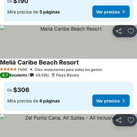
$190
De
Mira precios de
5 páginas
Ver precios
Compartir
Ag
Meliá Caribe Beach Resort
Hotel
Diez restaurantes para todos los gustos
5 Estrellas
8,7
Excelente
49.395
Playa Bávaro
$306
De
Mira precios de
6 páginas
Ver precios
Compartir
Ag