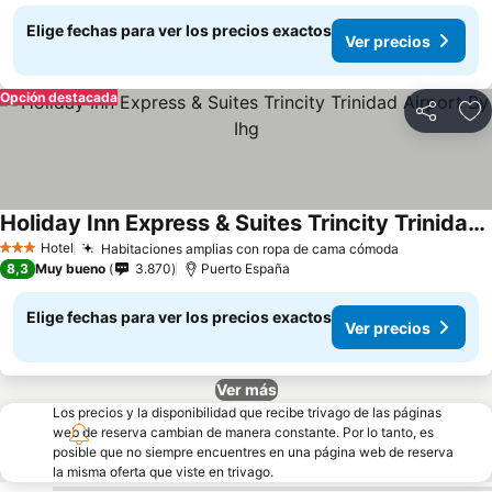
Elige fechas para ver los precios exactos
Ver precios
Opción destacada
Compartir
Ag
Holiday Inn Express & Suites Trincity Trinidad Airport By Ihg
Hotel
Habitaciones amplias con ropa de cama cómoda
3 Estrellas
8,3
Muy bueno
3.870
Puerto España
Elige fechas para ver los precios exactos
Ver precios
Ver más
Los precios y la disponibilidad que recibe trivago de las páginas
web de reserva cambian de manera constante. Por lo tanto, es
posible que no siempre encuentres en una página web de reserva
la misma oferta que viste en trivago.