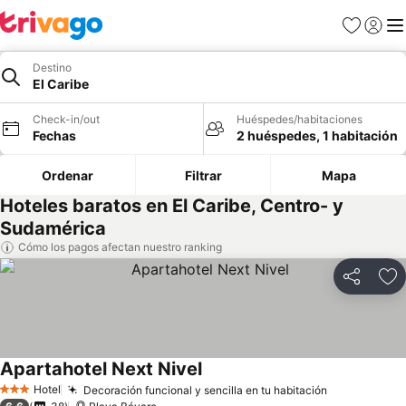
Favoritos
Iniciar 
Me
Destino
El Caribe
Check-in/out
Huéspedes/habitaciones
Fechas
2 huéspedes, 1 habitación
Ordenar
Filtrar
Mapa
Hoteles baratos en El Caribe, Centro- y
Sudamérica
Cómo los pagos afectan nuestro ranking
Compartir
Ag
Apartahotel Next Nivel
Hotel
Decoración funcional y sencilla en tu habitación
3 Estrellas