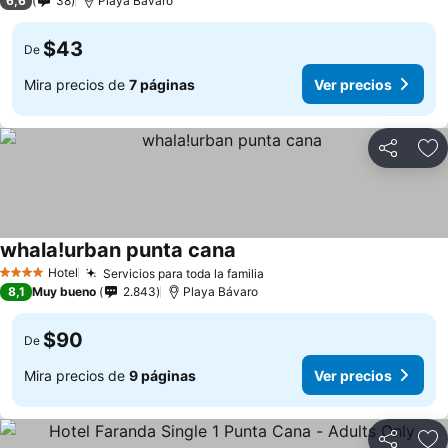
6,6
38
Playa Bávaro
$43
De
Mira precios de
7 páginas
Ver precios
Compartir
Ag
whala!urban punta cana
Hotel
Servicios para toda la familia
4 Estrellas
8,1
Muy bueno
2.843
Playa Bávaro
$90
De
Mira precios de
9 páginas
Ver precios