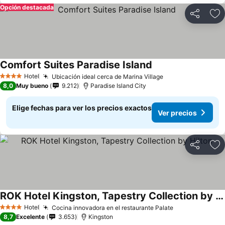
Opción destacada
Compartir
Ag
Comfort Suites Paradise Island
Hotel
Ubicación ideal cerca de Marina Village
4 Estrellas
8,0
Muy bueno
9.212
Paradise Island City
Elige fechas para ver los precios exactos
Ver precios
Compartir
Ag
ROK Hotel Kingston, Tapestry Collection by Hilton
Hotel
Cocina innovadora en el restaurante Palate
4 Estrellas
8,7
Excelente
3.653
Kingston