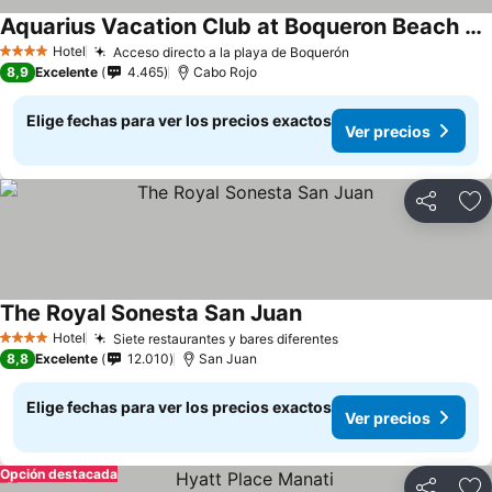
Aquarius Vacation Club at Boqueron Beach Resort
Hotel
Acceso directo a la playa de Boquerón
4 Estrellas
8,9
Excelente
4.465
Cabo Rojo
Elige fechas para ver los precios exactos
Ver precios
Compartir
Ag
The Royal Sonesta San Juan
Hotel
Siete restaurantes y bares diferentes
4 Estrellas
8,8
Excelente
12.010
San Juan
Elige fechas para ver los precios exactos
Ver precios
Opción destacada