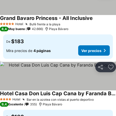
Grand Bavaro Princess - All Inclusive
Hotel
Bufé frente a la playa
5 Estrellas
8,4
Muy bueno
42.666
Playa Bávaro
$183
De
Mira precios de
4 páginas
Ver precios
Compartir
Ag
Hotel Casa Don Luis Cap Cana by Faranda Boutique
Hotel
Bar en la azotea con vistas al puerto deportivo
4 Estrellas
9,4
Excelente
355
Playa Bávaro