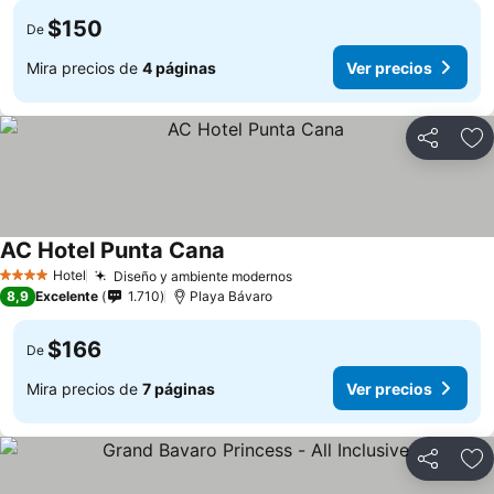
$150
De
Mira precios de
4 páginas
Ver precios
Compartir
Ag
AC Hotel Punta Cana
Hotel
Diseño y ambiente modernos
4 Estrellas
8,9
Excelente
1.710
Playa Bávaro
$166
De
Mira precios de
7 páginas
Ver precios
Compartir
Ag