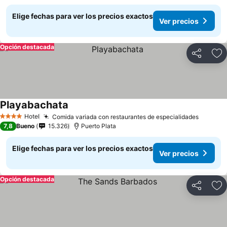
Elige fechas para ver los precios exactos
Ver precios
Opción destacada
Compartir
Ag
Playabachata
Hotel
Comida variada con restaurantes de especialidades
4 Estrellas
7,8
Bueno
15.326
Puerto Plata
Elige fechas para ver los precios exactos
Ver precios
Opción destacada
Compartir
Ag