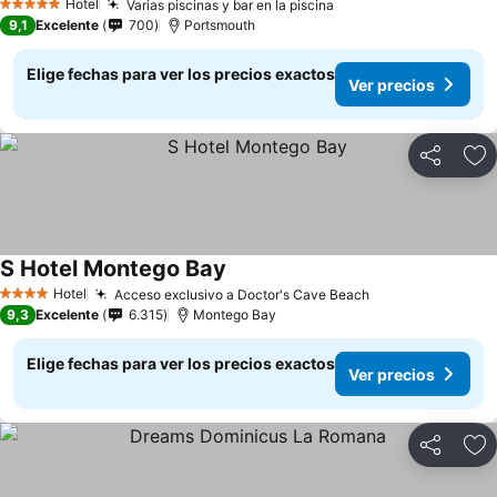
Hotel
Varias piscinas y bar en la piscina
5 Estrellas
9,1
Excelente
700
Portsmouth
Elige fechas para ver los precios exactos
Ver precios
Compartir
Ag
S Hotel Montego Bay
Hotel
Acceso exclusivo a Doctor's Cave Beach
4 Estrellas
9,3
Excelente
6.315
Montego Bay
Elige fechas para ver los precios exactos
Ver precios
Compartir
Ag