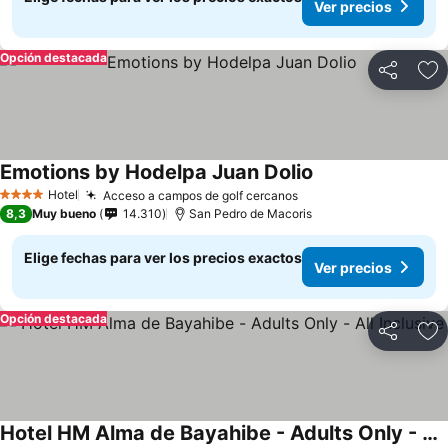
Ver precios
Opción destacada
Compartir
Ag
Emotions by Hodelpa Juan Dolio
Hotel
Acceso a campos de golf cercanos
4 Estrellas
8,3
Muy bueno
14.310
San Pedro de Macoris
Elige fechas para ver los precios exactos
Ver precios
Opción destacada
Compartir
Ag
Hotel HM Alma de Bayahibe - Adults Only - All Inclusive