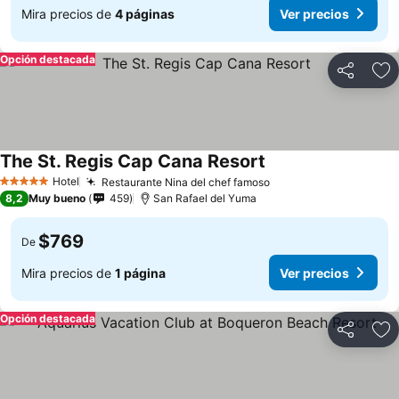
Mira precios de
4 páginas
Ver precios
Opción destacada
Compartir
Ag
The St. Regis Cap Cana Resort
Hotel
Restaurante Nina del chef famoso
5 Estrellas
8,2
Muy bueno
459
San Rafael del Yuma
$769
De
Mira precios de
1 página
Ver precios
Opción destacada
Compartir
Ag