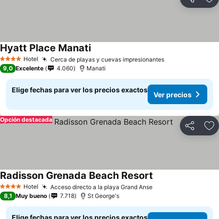
Compartir
Ag
Hyatt Place Manati
Hotel
Cerca de playas y cuevas impresionantes
4 Estrellas
9,0
Excelente
4.060
Manati
Elige fechas para ver los precios exactos
Ver precios
Opción destacada
Compartir
Ag
Radisson Grenada Beach Resort
Hotel
Acceso directo a la playa Grand Anse
4 Estrellas
8,1
Muy bueno
7.718
St George's
Elige fechas para ver los precios exactos