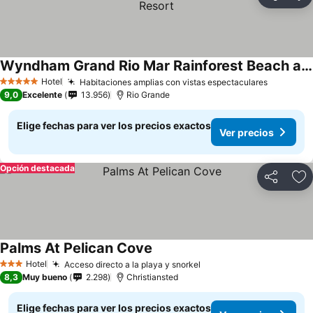
Compartir
Ag
Wyndham Grand Rio Mar Rainforest Beach and Golf Resort
Hotel
Habitaciones amplias con vistas espectaculares
5 Estrellas
9,0
Excelente
13.956
Rio Grande
Elige fechas para ver los precios exactos
Ver precios
Opción destacada
Compartir
Ag
Palms At Pelican Cove
Hotel
Acceso directo a la playa y snorkel
3 Estrellas
8,3
Muy bueno
2.298
Christiansted
Elige fechas para ver los precios exactos