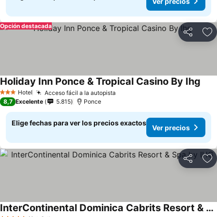
Ver precios
Opción destacada
Compartir
Ag
Holiday Inn Ponce & Tropical Casino By Ihg
Hotel
Acceso fácil a la autopista
3 Estrellas
8,7
Excelente
5.815
Ponce
Elige fechas para ver los precios exactos
Ver precios
Compartir
Ag
InterContinental Dominica Cabrits Resort & Spa by IHG