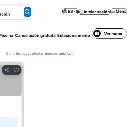
ES · $
Menú
Iniciar sesión
ación
Ver mapa
Piscina
Cancelación gratuita
Estacionamiento
Resort
Aire acon
Cómo los pagos afectan nuestro ranking
Agregar a favoritos
Compartir