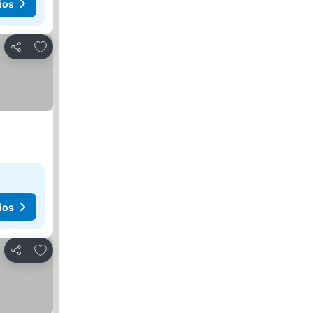
ios
Agregar a favoritos
Compartir
ios
Agregar a favoritos
Compartir