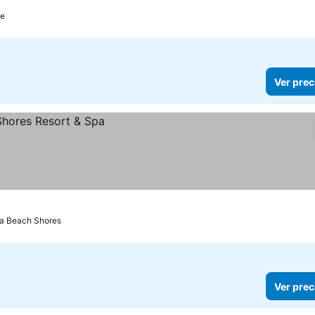
recios
le
Ver prec
a Beach Shores
Ver prec