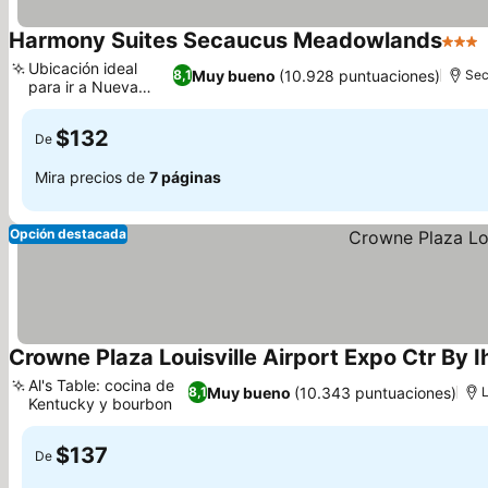
Harmony Suites Secaucus Meadowlands
3 Est
Ubicación ideal
Muy bueno
(10.928 puntuaciones)
8,1
Sec
para ir a Nueva
Ver precios
York
$132
De
Mira precios de
7 páginas
Opción destacada
Crowne Plaza Louisville Airport Expo Ctr By I
Al's Table: cocina de
Muy bueno
(10.343 puntuaciones)
8,1
L
Kentucky y bourbon
Ver precios
$137
De