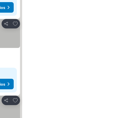
ios
Agregar a favoritos
Compartir
ios
Agregar a favoritos
Compartir