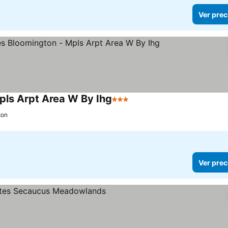
Ver prec
pls Arpt Area W By Ihg
3 Estrellas
Ver precios
ton
Ver prec