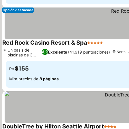
Opción destacada
Red Rock Casino Resort & Spa
5 Estrellas
Ver precios
Un oasis de
Excelente
(41.919 puntuaciones)
8,9
North L
piscinas de 3
Ver precios
acres
$155
De
Mira precios de
8 páginas
DoubleTree by Hilton Seattle Airport