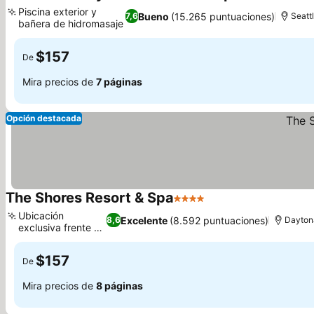
4 Estrellas
Ver p
Piscina exterior y
Bueno
(15.265 puntuaciones)
7,6
Seatt
bañera de hidromasaje
Ver precios
$157
De
Mira precios de
7 páginas
Opción destacada
The Shores Resort & Spa
4 Estrellas
Ver precios
Ubicación
Excelente
(8.592 puntuaciones)
8,6
Dayton
exclusiva frente al
Ver precios
mar
$157
De
Mira precios de
8 páginas