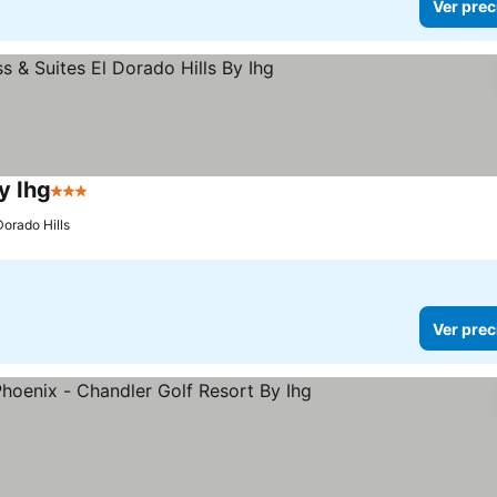
Ver prec
y Ihg
3 Estrellas
Ver precios
Dorado Hills
Ver prec