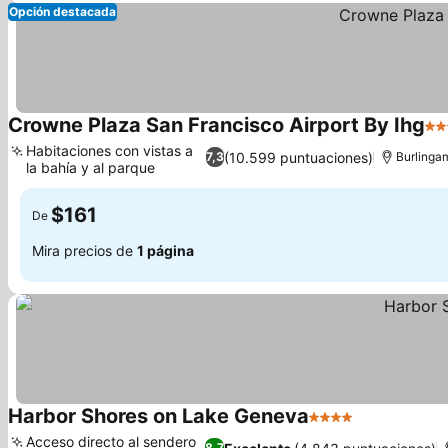
Opción destacada
Crowne Plaza San Francisco Airport By Ihg
4 E
Habitaciones con vistas a
(10.599 puntuaciones)
7,3
Burlinga
la bahía y al parque
Ver precios
$161
De
Mira precios de
1 página
Harbor Shores on Lake Geneva
4 Estrellas
Ver precios
Acceso directo al sendero
8,7