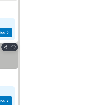
ios
Agregar a favoritos
Compartir
ios