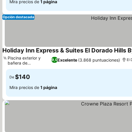
Mira precios de
1 página
Opción destacada
Holiday Inn Express & Suites El Dorado Hills B
Piscina exterior y
Excelente
(3.868 puntuaciones)
9,0
El 
bañera de
Ver precios
hidromasaje
$140
De
Mira precios de
1 página