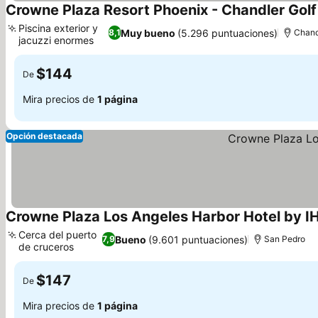
Crowne Plaza Resort Phoenix - Chandler Golf
Piscina exterior y
Muy bueno
(5.296 puntuaciones)
8,1
Chand
jacuzzi enormes
Ver precios
$144
De
Mira precios de
1 página
Opción destacada
Crowne Plaza Los Angeles Harbor Hotel by I
Cerca del puerto
Bueno
(9.601 puntuaciones)
7,9
San Pedro
de cruceros
Ver precios
$147
De
Mira precios de
1 página