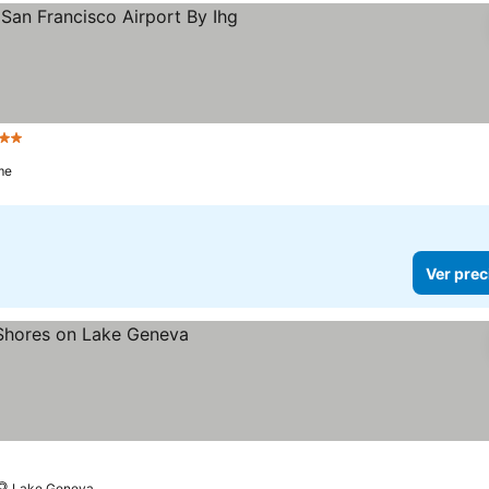
strellas
Ver precios
me
Ver prec
Lake Geneva