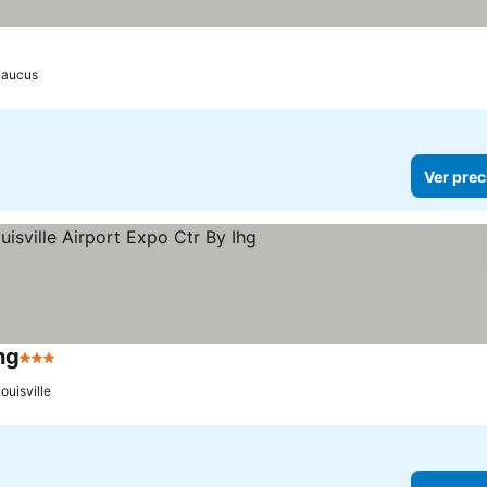
rellas
Ver precios
aucus
Ver prec
hg
3 Estrellas
Ver precios
ouisville