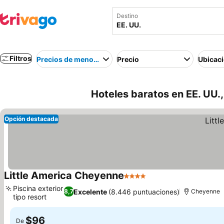
Destino
Filtros
Precios de menor a mayor
Precio
Ubicac
Hoteles baratos en EE. UU.
Opción destacada
Little America Cheyenne
4 Estrellas
Ver precios
Piscina exterior
Excelente
(8.446 puntuaciones)
8,7
Cheyenne
tipo resort
Ver precios
$96
De