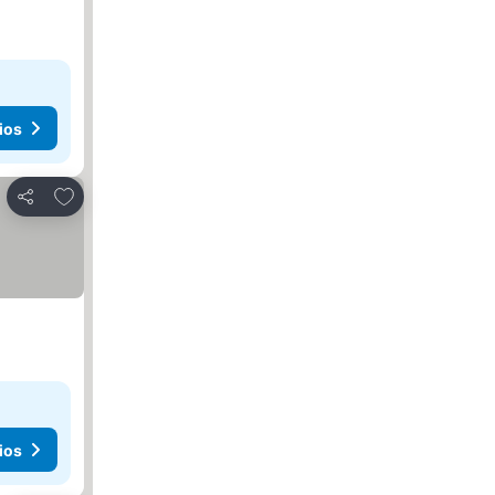
ios
Agregar a favoritos
Compartir
ios