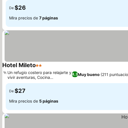
$26
De
Mira precios de
7 páginas
Hotel Mileto
2 Estrellas
Ver precios
Un refugio costero para relajarte y
Muy bueno
(211 puntuaci
8,3
vivir aventuras, Cocina
Ver precios
compartida
$27
De
Mira precios de
5 páginas