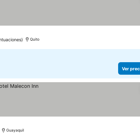
ntuaciones)
Quito
Ver prec
Guayaquil