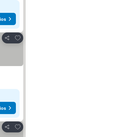
ios
Agregar a favoritos
Compartir
ios
Agregar a favoritos
Compartir