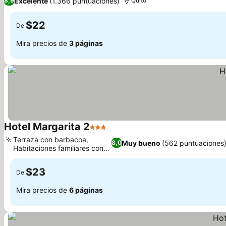
Excelente
(1.366 puntuaciones)
8,9
Quito
$22
De
Mira precios de
3 páginas
Hotel Margarita 2
3 Estrellas
Ver precios
Terraza con barbacoa,
Muy bueno
(562 puntuaciones
8,0
Habitaciones familiares con
Ver precios
literas
$23
De
Mira precios de
6 páginas