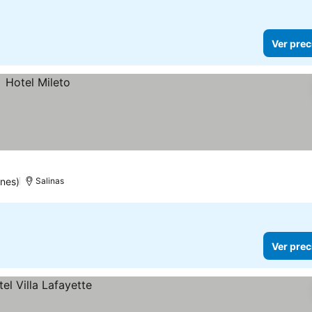
Ver prec
ones)
Salinas
Ver prec