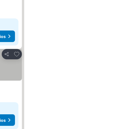
ios
Agregar a favoritos
Compartir
ios