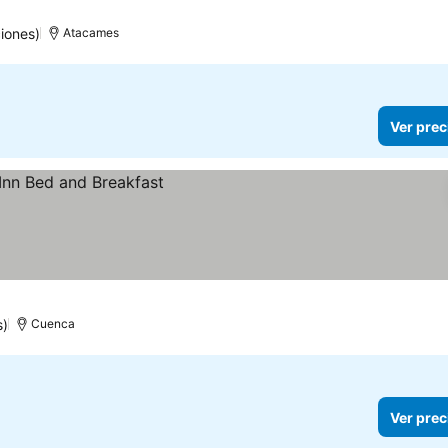
iones)
Atacames
Ver prec
s)
Cuenca
Ver prec