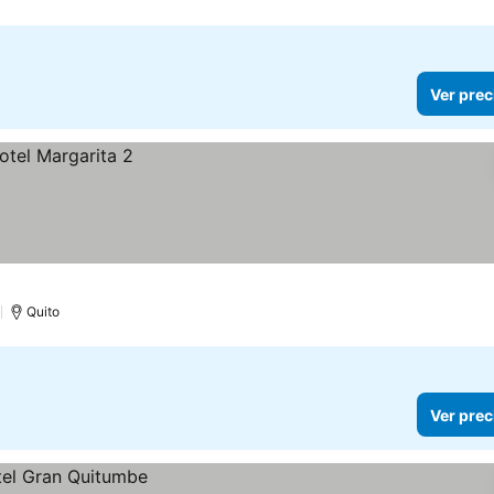
Ver prec
)
Quito
Ver prec