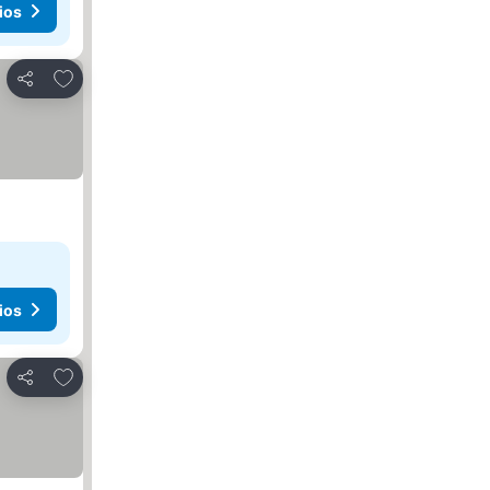
ios
Agregar a favoritos
Compartir
ios
Agregar a favoritos
Compartir