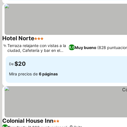
Hotel Norte
3 Estrellas
Ver precios
Terraza relajante con vistas a la
Muy bueno
(828 puntuacio
8,0
ciudad, Cafetería y bar en el
Ver precios
hotel
$20
De
Mira precios de
6 páginas
Colonial House Inn
2 Estrellas
Ver precios