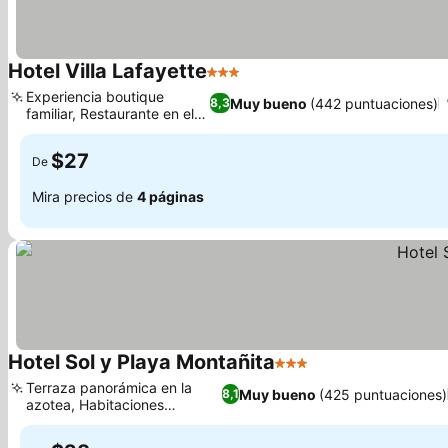
Hotel Villa Lafayette
3 Estrellas
Ver precios
Experiencia boutique
Muy bueno
(442 puntuaciones)
8,3
familiar, Restaurante en el
Ver precios
hotel
$27
De
Mira precios de
4 páginas
Hotel Sol y Playa Montañita
3 Estrellas
Ver precios
Terraza panorámica en la
Muy bueno
(425 puntuaciones)
8,1
azotea, Habitaciones
Ver precios
familiares