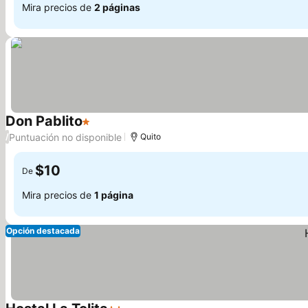
Mira precios de
2 páginas
Don Pablito
1 Estrellas
Ver precios
Puntuación no disponible
/
Quito
$10
De
Mira precios de
1 página
Opción destacada