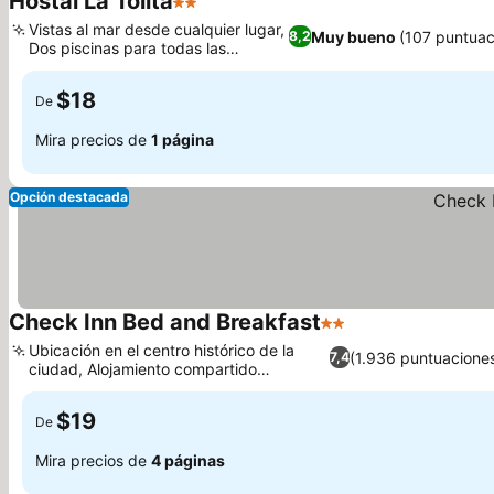
Hostal La Tolita
2 Estrellas
Ver precios
Vistas al mar desde cualquier lugar,
Muy bueno
(107 puntuac
8,2
Dos piscinas para todas las
Ver precios
estaciones
$18
De
Mira precios de
1 página
Opción destacada
Check Inn Bed and Breakfast
2 Estrellas
Ver precios
Ubicación en el centro histórico de la
(1.936 puntuacione
7,4
ciudad, Alojamiento compartido
Ver precios
económico
$19
De
Mira precios de
4 páginas