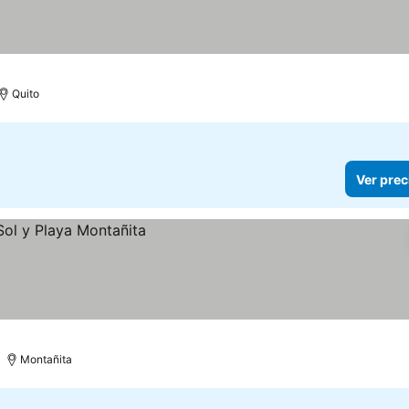
Quito
Ver prec
Montañita