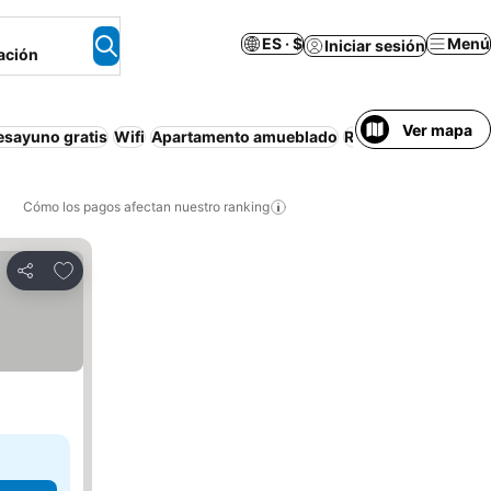
ES · $
Menú
Iniciar sesión
ación
Ver mapa
esayuno gratis
Wifi
Apartamento amueblado
Restaurante
Cómo los pagos afectan nuestro ranking
Agregar a favoritos
Compartir