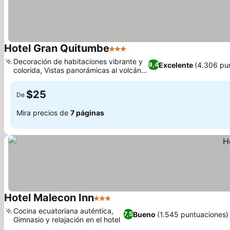
Hotel Gran Quitumbe
3 Estrellas
Ver precios
Decoración de habitaciones vibrante y
Excelente
(4.306 pu
9,4
colorida, Vistas panorámicas al volcán y
Ver precios
la ciudad
$25
De
Mira precios de
7 páginas
Hotel Malecon Inn
3 Estrellas
Ver precios
Cocina ecuatoriana auténtica,
Bueno
(1.545 puntuaciones)
7,5
Gimnasio y relajación en el hotel
Ver precios