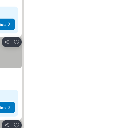
ios
Agregar a favoritos
Compartir
ios
Agregar a favoritos
Compartir