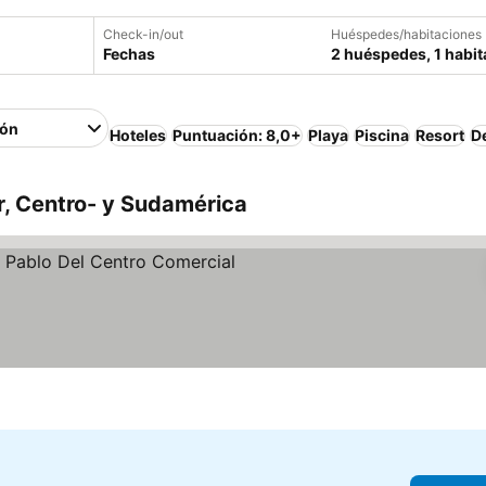
Check-in/out
Huéspedes/habitaciones
Fechas
2 huéspedes, 1 habit
ión
Hoteles
Puntuación: 8,0+
Playa
Piscina
Resort
D
r, Centro- y Sudamérica
trellas
Ver precios