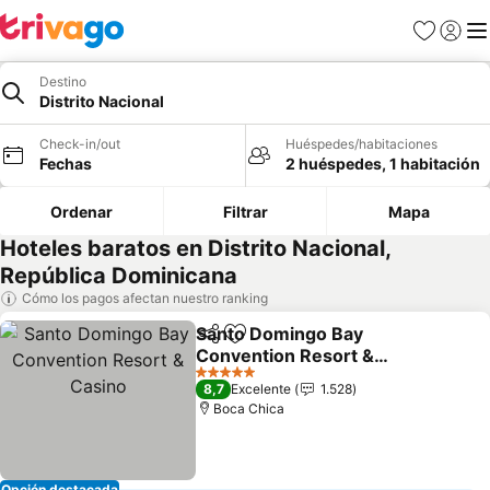
Favoritos
Iniciar 
Me
Destino
Distrito Nacional
Check-in/out
Huéspedes/habitaciones
Fechas
2 huéspedes, 1 habitación
Ordenar
Filtrar
Mapa
Hoteles baratos en Distrito Nacional,
República Dominicana
Cómo los pagos afectan nuestro ranking
Santo Domingo Bay
Compartir
Agregar a favoritos
Convention Resort &
Casino
5 Estrellas
8,7
Excelente
1.528
Boca Chica
Opción destacada