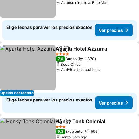
Acceso directo al Blue Mall
Elige fechas para ver los precios exactos
Ver precios
Aparta Hotel Azzurra
Compartir
Agregar a favoritos
4 Estrellas
7,6
Bueno
1.370
Boca Chica
Actividades acuáticas
Opción destacada
Elige fechas para ver los precios exactos
Ver precios
Honky Tonk Colonial
Compartir
Agregar a favoritos
3 Estrellas
9,3
Excelente
596
Santo Domingo