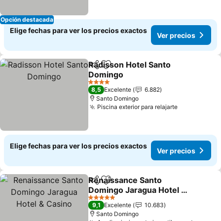
Opción destacada
Elige fechas para ver los precios exactos
Ver precios
Radisson Hotel Santo
Compartir
Agregar a favoritos
Domingo
4 Estrellas
8,5
Excelente
6.882
Santo Domingo
Piscina exterior para relajarte
Elige fechas para ver los precios exactos
Ver precios
Renaissance Santo
Compartir
Agregar a favoritos
Domingo Jaragua Hotel &
Casino
5 Estrellas
9,1
Excelente
10.683
Santo Domingo