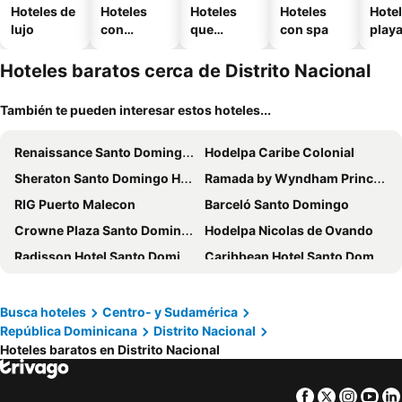
Hoteles de
Hoteles
Hoteles
Hoteles
Hotel
lujo
con
que
con spa
play
piscina
aceptan
mascotas
Hoteles baratos cerca de Distrito Nacional
También te pueden interesar estos hoteles...
Renaissance Santo Domingo Jaragua Hotel & Casino
Hodelpa Caribe Colonial
Sheraton Santo Domingo Hotel
Ramada by Wyndham Princess Santo Domingo
RIG Puerto Malecon
Barceló Santo Domingo
Crowne Plaza Santo Domingo By Ihg
Hodelpa Nicolas de Ovando
Radisson Hotel Santo Domingo
Caribbean Hotel Santo Domingo
Gran Hotel Europa Santo Domingo, Trademark by Wyndham
Holiday Inn Santo Domingo By Ihg
Hotel La Colonia
Hotel Discovery
Busca hoteles
Centro- y Sudamérica
República Dominicana
Distrito Nacional
Hotel Plaza Kavia
Hotel Empyrean Art Deco by Faranda Boutique
Hoteles baratos en Distrito Nacional
El Embajador, a Royal Hideaway Hotel
Weston Suites Hotel
Homewood Suites By Hilton Santo Domingo
Hotel Merey
Facebook
Twitter
Insta
Yo