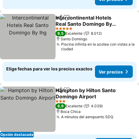
Intercontinental Hotels
Compartir
Agregar a favoritos
Real Santo Domingo By
Ihg
5 Estrellas
9,5
Excelente
8.012
Santo Domingo
Piscina infinita en la azotea con vistas a la
ciudad
Elige fechas para ver los precios exactos
Ver precios
Hampton by Hilton Santo
Compartir
Agregar a favoritos
Domingo Airport
3 Estrellas
8,9
Excelente
4.039
Boca Chica
A minutos del aeropuerto SDQ
Opción destacada