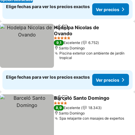
Elige fechas para ver los precios exactos
Ver precios
Hodelpa Nicolas de
Compartir
Agregar a favoritos
Ovando
5 Estrellas
9,1
Excelente
6.752
Santo Domingo
Piscina exterior con ambiente de jardín
tropical
Elige fechas para ver los precios exactos
Ver precios
Barceló Santo Domingo
Compartir
Agregar a favoritos
4 Estrellas
8,9
Excelente
18.343
Santo Domingo
Spa relajante con masajes de expertos