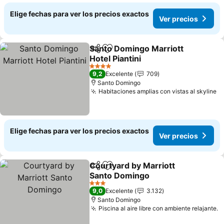
Elige fechas para ver los precios exactos
Ver precios
Santo Domingo Marriott
Compartir
Agregar a favoritos
Hotel Piantini
4 Estrellas
9,2
Excelente
709
Santo Domingo
Habitaciones amplias con vistas al skyline
Elige fechas para ver los precios exactos
Ver precios
Courtyard by Marriott
Compartir
Agregar a favoritos
Santo Domingo
3 Estrellas
9,0
Excelente
3.132
Santo Domingo
Piscina al aire libre con ambiente relajante.