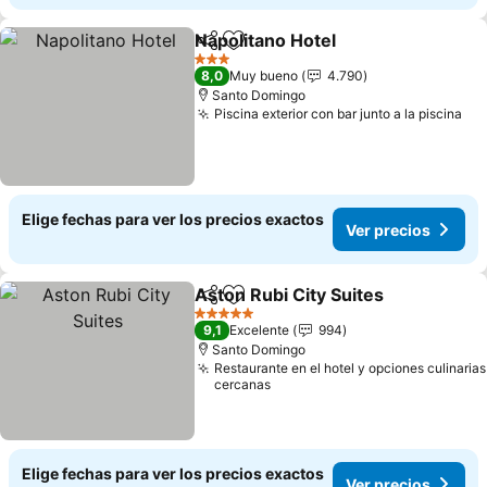
Napolitano Hotel
Compartir
Agregar a favoritos
3 Estrellas
8,0
Muy bueno
4.790
Santo Domingo
Piscina exterior con bar junto a la piscina
Elige fechas para ver los precios exactos
Ver precios
Aston Rubi City Suites
Compartir
Agregar a favoritos
5 Estrellas
9,1
Excelente
994
Santo Domingo
Restaurante en el hotel y opciones culinarias
cercanas
Elige fechas para ver los precios exactos
Ver precios