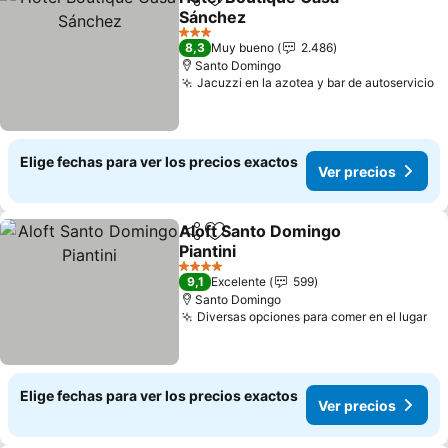
Compartir
Agregar a favoritos
Sánchez
3 Estrellas
8,3
Muy bueno
2.486
Santo Domingo
Jacuzzi en la azotea y bar de autoservicio
Elige fechas para ver los precios exactos
Ver precios
Aloft Santo Domingo
Compartir
Agregar a favoritos
Piantini
4 Estrellas
9,1
Excelente
599
Santo Domingo
Diversas opciones para comer en el lugar
Elige fechas para ver los precios exactos
Ver precios