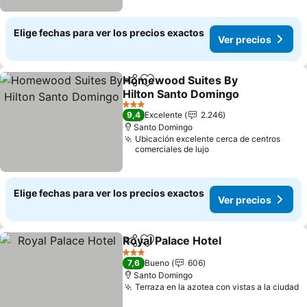
Elige fechas para ver los precios exactos
Ver precios
Homewood Suites By
Compartir
Agregar a favoritos
Hilton Santo Domingo
3 Estrellas
9,4
Excelente
2.246
Santo Domingo
Ubicación excelente cerca de centros
comerciales de lujo
Elige fechas para ver los precios exactos
Ver precios
Royal Palace Hotel
Compartir
Agregar a favoritos
3 Estrellas
7,6
Bueno
606
Santo Domingo
Terraza en la azotea con vistas a la ciudad