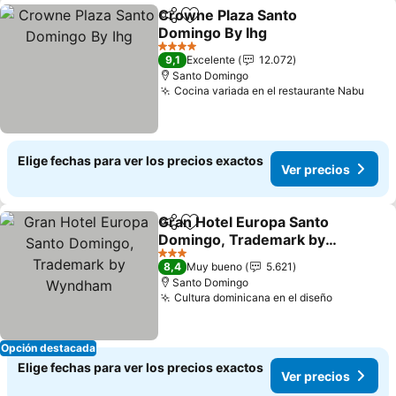
Crowne Plaza Santo
Compartir
Agregar a favoritos
Domingo By Ihg
4 Estrellas
9,1
Excelente
12.072
Santo Domingo
Cocina variada en el restaurante Nabu
Elige fechas para ver los precios exactos
Ver precios
Gran Hotel Europa Santo
Compartir
Agregar a favoritos
Domingo, Trademark by
Wyndham
3 Estrellas
8,4
Muy bueno
5.621
Santo Domingo
Cultura dominicana en el diseño
Opción destacada
Elige fechas para ver los precios exactos
Ver precios