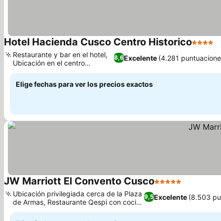
Hotel Hacienda Cusco Centro Historico
4 Estrel
Restaurante y bar en el hotel,
Excelente
(4.281 puntuacione
8,6
Ubicación en el centro
histórico
Elige fechas para ver los precios exactos
JW Marriott El Convento Cusco
5 Estrellas
Ubicación privilegiada cerca de la Plaza
Excelente
(8.503 pu
9,5
de Armas, Restaurante Qespi con cocina
peruana.