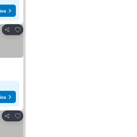
ios
Agregar a favoritos
Compartir
ios
Agregar a favoritos
Compartir