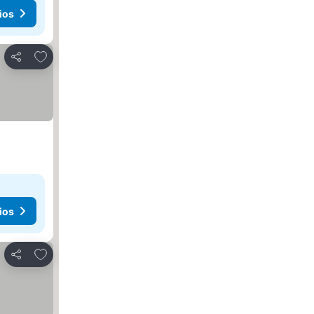
ios
Agregar a favoritos
Compartir
ios
Agregar a favoritos
Compartir