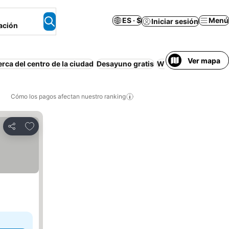
ES · $
Menú
Iniciar sesión
ación
Ver mapa
rca del centro de la ciudad
Desayuno gratis
Wifi
Apartamento a
Cómo los pagos afectan nuestro ranking
Agregar a favoritos
Compartir