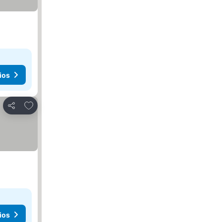
ios
Agregar a favoritos
Compartir
ios