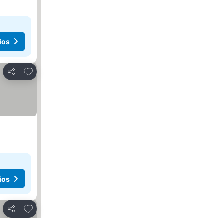
ios
Agregar a favoritos
Compartir
ios
Agregar a favoritos
Compartir