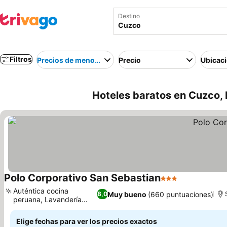
Destino
Filtros
Precios de menor a mayor
Precio
Ubicac
Hoteles baratos en Cuzco,
Polo Corporativo San Sebastian
3 Estrellas
Auténtica cocina
Muy bueno
(660 puntuaciones)
8,0
peruana, Lavandería
cómoda
Elige fechas para ver los precios exactos