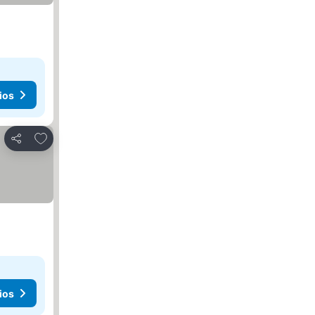
ios
Agregar a favoritos
Compartir
ios