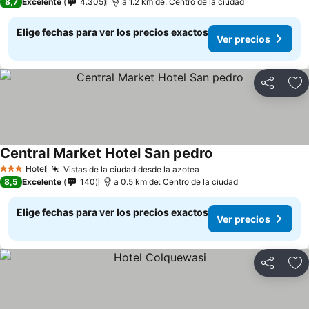
8,7
Excelente
4.305
a 1.2 km de: Centro de la ciudad
Elige fechas para ver los precios exactos
Ver precios
Compartir
Ag
Central Market Hotel San pedro
Hotel
Vistas de la ciudad desde la azotea
3 Estrellas
8,5
Excelente
140
a 0.5 km de: Centro de la ciudad
Elige fechas para ver los precios exactos
Ver precios
Compartir
Ag