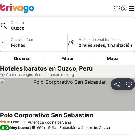
Favoritos
Iniciar 
Me
Destino
Cuzco
Check-in/out
Huéspedes/habitaciones
Fechas
2 huéspedes, 1 habitación
Ordenar
Filtrar
Mapa
Hoteles baratos en Cuzco, Perú
Cómo los pagos afectan nuestro ranking
Compartir
Ag
Polo Corporativo San Sebastian
Hotel
Auténtica cocina peruana
3 Estrellas
8,0
Muy bueno
660
San Sebastián, a 4.1 km de: Cuzco