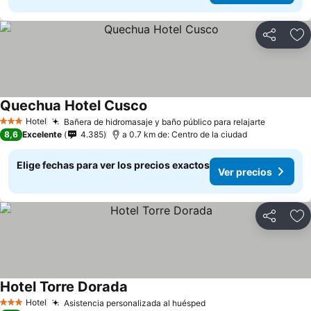
Compartir
Ag
Quechua Hotel Cusco
Hotel
Bañera de hidromasaje y baño público para relajarte
3 Estrellas
8,6
Excelente
4.385
a 0.7 km de: Centro de la ciudad
Elige fechas para ver los precios exactos
Ver precios
Compartir
Ag
Hotel Torre Dorada
Hotel
Asistencia personalizada al huésped
3 Estrellas