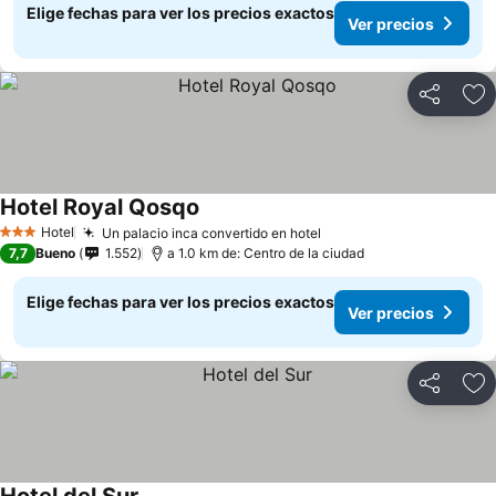
Elige fechas para ver los precios exactos
Ver precios
Compartir
Ag
Hotel Royal Qosqo
Hotel
Un palacio inca convertido en hotel
3 Estrellas
7,7
Bueno
1.552
a 1.0 km de: Centro de la ciudad
Elige fechas para ver los precios exactos
Ver precios
Compartir
Ag