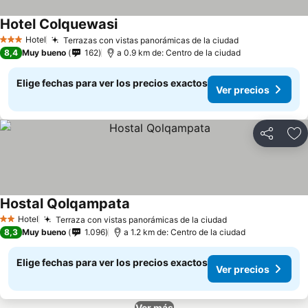
Hotel Colquewasi
Hotel
Terrazas con vistas panorámicas de la ciudad
3 Estrellas
8,4
Muy bueno
162
a 0.9 km de: Centro de la ciudad
Elige fechas para ver los precios exactos
Ver precios
Compartir
Ag
Hostal Qolqampata
Hotel
Terraza con vistas panorámicas de la ciudad
2 Estrellas
8,3
Muy bueno
1.096
a 1.2 km de: Centro de la ciudad
Elige fechas para ver los precios exactos
Ver precios
Ver más