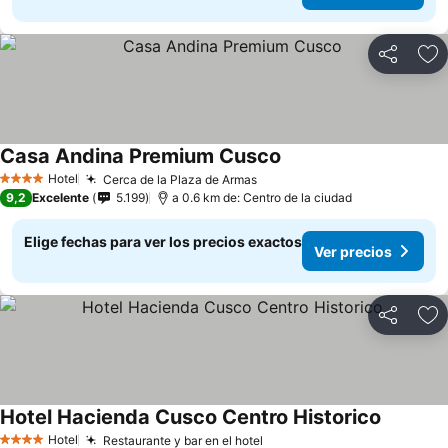
Compartir
Ag
Casa Andina Premium Cusco
Hotel
Cerca de la Plaza de Armas
4 Estrellas
9,2
Excelente
5.199
a 0.6 km de: Centro de la ciudad
Elige fechas para ver los precios exactos
Ver precios
Compartir
Ag
Hotel Hacienda Cusco Centro Historico
Hotel
Restaurante y bar en el hotel
4 Estrellas