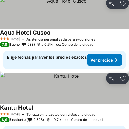
Compartir
Ag
Aqua Hotel Cusco
Hotel
Asistencia personalizada para excursiones
3 Estrellas
7,8
Bueno
983
a 0.6 km de: Centro de la ciudad
Elige fechas para ver los precios exactos
Ver precios
Compartir
Ag
Kantu Hotel
Hotel
Terraza en la azotea con vistas a la ciudad
3 Estrellas
8,9
Excelente
2.323
a 0.7 km de: Centro de la ciudad