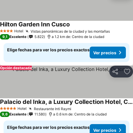
Hilton Garden Inn Cusco
Hotel
Vistas panorámicas de la ciudad y las montañas
4 Estrellas
9,1
Excelente
5.822
a 1.2 km de: Centro de la ciudad
Elige fechas para ver los precios exactos
Ver precios
Opción destacada
Compartir
Ag
Palacio del Inka, a Luxury Collection Hotel, Cusco
Hotel
Restaurante Inti Raymi
5 Estrellas
9,6
Excelente
11.580
a 0.6 km de: Centro de la ciudad
Elige fechas para ver los precios exactos
Ver precios