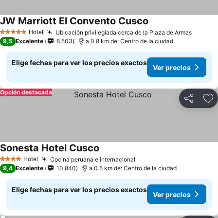
JW Marriott El Convento Cusco
Hotel
Ubicación privilegiada cerca de la Plaza de Armas
5 Estrellas
9,5
Excelente
8.503
a 0.8 km de: Centro de la ciudad
Elige fechas para ver los precios exactos
Ver precios
Opción destacada
Compartir
Ag
Sonesta Hotel Cusco
Hotel
Cocina peruana e internacional
4 Estrellas
9,4
Excelente
10.840
a 0.5 km de: Centro de la ciudad
Elige fechas para ver los precios exactos
Ver precios