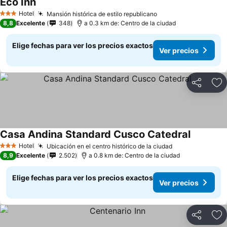
Eco Inn
Hotel
Mansión histórica de estilo republicano
3 Estrellas
8,8
Excelente
348
a 0.3 km de: Centro de la ciudad
Elige fechas para ver los precios exactos
Ver precios
Compartir
Ag
Casa Andina Standard Cusco Catedral
Hotel
Ubicación en el centro histórico de la ciudad
3 Estrellas
8,9
Excelente
2.502
a 0.8 km de: Centro de la ciudad
Elige fechas para ver los precios exactos
Ver precios
Compartir
Ag