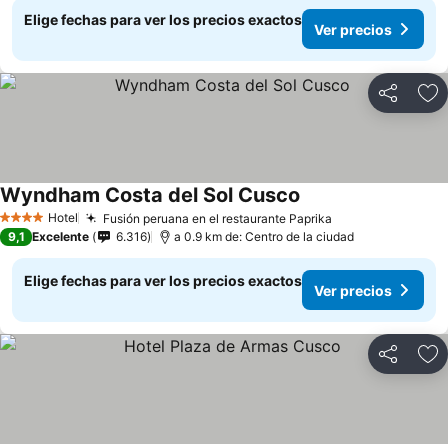
Elige fechas para ver los precios exactos
Ver precios
Compartir
Ag
Wyndham Costa del Sol Cusco
Hotel
Fusión peruana en el restaurante Paprika
4 Estrellas
9,1
Excelente
6.316
a 0.9 km de: Centro de la ciudad
Elige fechas para ver los precios exactos
Ver precios
Compartir
Ag