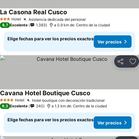
La Casona Real Cusco
Hotel
Asistencia dedicada del personal
3 Estrellas
8,7
Excelente
1.383
a 0.9 km de: Centro de la ciudad
Elige fechas para ver los precios exactos
Ver precios
Compartir
Ag
Cavana Hotel Boutique Cusco
Hotel
Hotel boutique con decoración tradicional
4 Estrellas
9,3
Excelente
240
a 1.3 km de: Centro de la ciudad
Elige fechas para ver los precios exactos
Ver precios