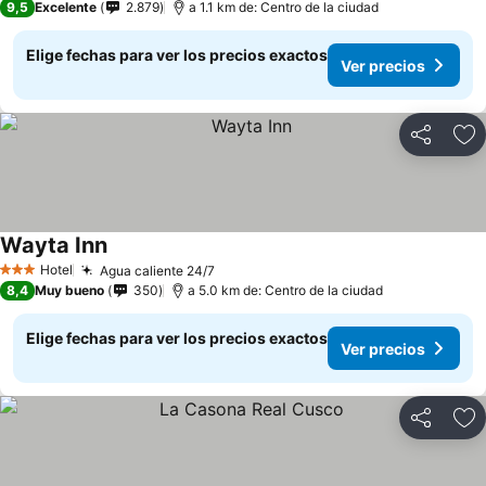
9,5
Excelente
2.879
a 1.1 km de: Centro de la ciudad
Elige fechas para ver los precios exactos
Ver precios
Compartir
Ag
Wayta Inn
Hotel
Agua caliente 24/7
3 Estrellas
8,4
Muy bueno
350
a 5.0 km de: Centro de la ciudad
Elige fechas para ver los precios exactos
Ver precios
Compartir
Ag