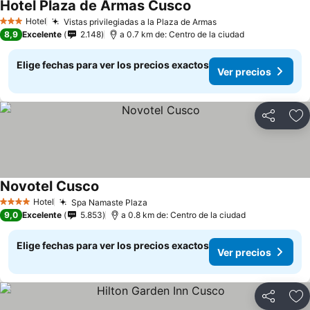
Hotel Plaza de Armas Cusco
Hotel
Vistas privilegiadas a la Plaza de Armas
3 Estrellas
8,9
Excelente
2.148
a 0.7 km de: Centro de la ciudad
Elige fechas para ver los precios exactos
Ver precios
Compartir
Ag
Novotel Cusco
Hotel
Spa Namaste Plaza
4 Estrellas
9,0
Excelente
5.853
a 0.8 km de: Centro de la ciudad
Elige fechas para ver los precios exactos
Ver precios
Compartir
Ag