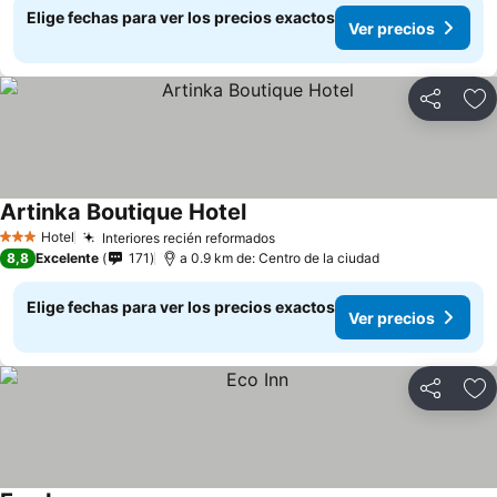
Elige fechas para ver los precios exactos
Ver precios
Compartir
Ag
Artinka Boutique Hotel
Hotel
Interiores recién reformados
3 Estrellas
8,8
Excelente
171
a 0.9 km de: Centro de la ciudad
Elige fechas para ver los precios exactos
Ver precios
Compartir
Ag