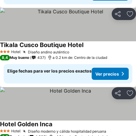
Compartir
Ag
Tikala Cusco Boutique Hotel
Hotel
Diseño andino auténtico
3 Estrellas
8,4
Muy bueno
437
a 0.2 km de: Centro de la ciudad
Elige fechas para ver los precios exactos
Ver precios
Compartir
Ag
Hotel Golden Inca
Hotel
Diseño moderno y cálida hospitalidad peruana
3 Estrellas