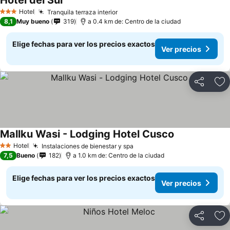
Hotel del Sur
Hotel
Tranquila terraza interior
3 Estrellas
8,1
Muy bueno
319
a 0.4 km de: Centro de la ciudad
Elige fechas para ver los precios exactos
Ver precios
Compartir
Ag
Mallku Wasi - Lodging Hotel Cusco
Hotel
Instalaciones de bienestar y spa
2 Estrellas
7,5
Bueno
182
a 1.0 km de: Centro de la ciudad
Elige fechas para ver los precios exactos
Ver precios
Compartir
Ag