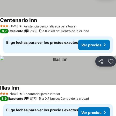
Centenario Inn
Hotel
Asistencia personalizada para tours
3 Estrellas
8,7
Excelente
768
a 0.2 km de: Centro de la ciudad
Elige fechas para ver los precios exactos
Ver precios
Compartir
Ag
Illas Inn
Hotel
Encantador jardín interior
3 Estrellas
8,9
Excelente
817
a 0.7 km de: Centro de la ciudad
Elige fechas para ver los precios exactos
Ver precios