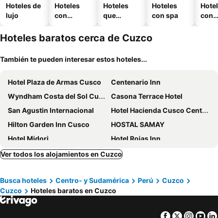
Hoteles de
Hoteles
Hoteles
Hoteles
Hote
lujo
con
que
con spa
con
piscina
aceptan
esta
mascotas
mien
Hoteles baratos cerca de Cuzco
También te pueden interesar estos hoteles...
Hotel Plaza de Armas Cusco
Centenario Inn
Wyndham Costa del Sol Cusco
Casona Terrace Hotel
San Agustin Internacional
Hotel Hacienda Cusco Centro Historico
Hilton Garden Inn Cusco
HOSTAL SAMAY
Hotel Midori
Hotel Rojas Inn
Palacio del Inka, a Luxury Collection Hotel, Cusco
Quechua Hotel Cusco
Ver todos los alojamientos en Cuzco
La Casona Real Cusco
Hotel Golden Inca
Busca hoteles
Centro- y Sudamérica
Perú
Cuzco
San Agustin Plaza
SACHA Centric
Cuzco
Hoteles baratos en Cuzco
Selina Plaza De Armas Cusco
CASA CRISTOBAL Siete Cuartones CASONA COLONIAL
Novotel Cusco
Casa Andina Premium Cusco
Facebook
Twitter
Insta
Yo