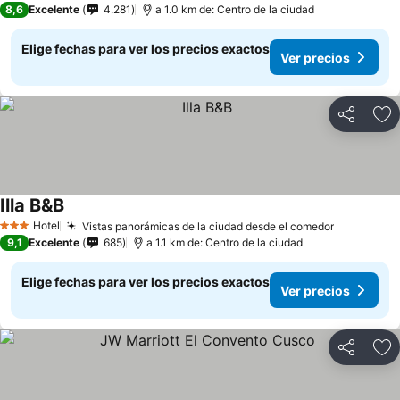
8,6
Excelente
4.281
a 1.0 km de: Centro de la ciudad
Elige fechas para ver los precios exactos
Ver precios
Compartir
Ag
Illa B&B
Hotel
Vistas panorámicas de la ciudad desde el comedor
3 Estrellas
9,1
Excelente
685
a 1.1 km de: Centro de la ciudad
Elige fechas para ver los precios exactos
Ver precios
Compartir
Ag