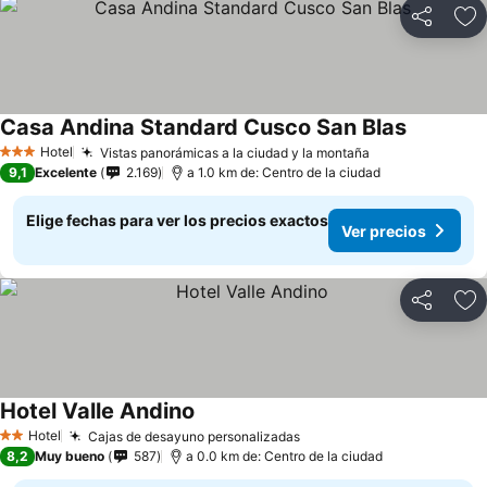
Compartir
Ag
Casa Andina Standard Cusco San Blas
Hotel
Vistas panorámicas a la ciudad y la montaña
3 Estrellas
9,1
Excelente
2.169
a 1.0 km de: Centro de la ciudad
Elige fechas para ver los precios exactos
Ver precios
Compartir
Ag
Hotel Valle Andino
Hotel
Cajas de desayuno personalizadas
2 Estrellas
8,2
Muy bueno
587
a 0.0 km de: Centro de la ciudad