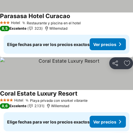
Parasasa Hotel Curacao
Ver precios
Hotel
Restaurante y piscina en el hotel
Ver precios
3 Estrellas
8,5
Excelente
323
Willemstad
Elige fechas para ver los precios exactos
Ver precios
Compartir
Ag
Coral Estate Luxury Resort
Ver precios
Hotel
Playa privada con snorkel vibrante
Ver precios
4 Estrellas
8,6
Excelente
2.131
Willemstad
Elige fechas para ver los precios exactos
Ver precios