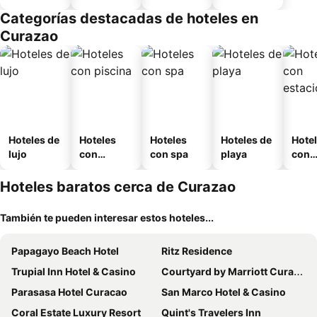
amueblad
Categorías destacadas de hoteles en
o
Curazao
Hoteles de
Hoteles
Hoteles
Hoteles de
Hote
lujo
con
con spa
playa
con
piscina
esta
mien
Hoteles baratos cerca de Curazao
También te pueden interesar estos hoteles...
Papagayo Beach Hotel
Ritz Residence
Trupial Inn Hotel & Casino
Courtyard by Marriott Curacao
Parasasa Hotel Curacao
San Marco Hotel & Casino
Coral Estate Luxury Resort
Quint's Travelers Inn