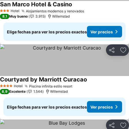
San Marco Hotel & Casino
Ver precios
Hotel
Alojamientos modernos y renovados
Ver precios
3 Estrellas
8,1
Muy bueno
3.915
Willemstad
Elige fechas para ver los precios exactos
Ver precios
Compartir
Ag
Courtyard by Marriott Curacao
Ver precios
Hotel
Piscina infinita estilo resort
Ver precios
4 Estrellas
8,9
Excelente
1.544
Willemstad
Elige fechas para ver los precios exactos
Ver precios
Compartir
Ag