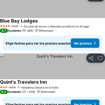
Blue Bay Lodges
Ver precios
Hotel
Escuela de buceo y deportes acuáticos en el lugar
Ver prec
4 Estrellas
8,7
Excelente
984
Willemstad
Elige fechas para ver los precios exactos
Ver precios
Compartir
Ag
Quint's Travelers Inn
Ver precios
Hotel
Heladería italiana en el hotel
Ver precios
3 Estrellas
9,2
Excelente
1.248
Willemstad
Elige fechas para ver los precios exactos
Ver precios