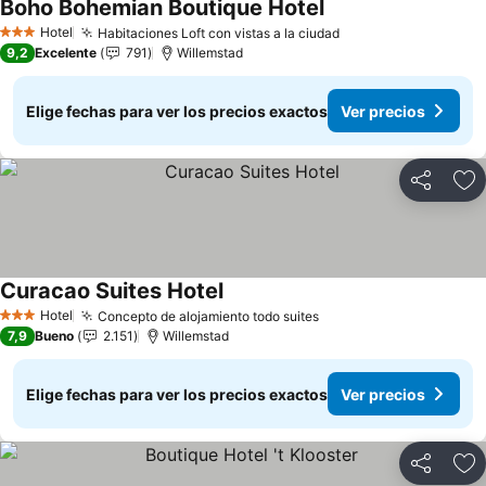
Boho Bohemian Boutique Hotel
Ver precios
Hotel
Habitaciones Loft con vistas a la ciudad
Ver precios
3 Estrellas
9,2
Excelente
791
Willemstad
Elige fechas para ver los precios exactos
Ver precios
Compartir
Ag
Curacao Suites Hotel
Ver precios
Hotel
Concepto de alojamiento todo suites
Ver precios
3 Estrellas
7,9
Bueno
2.151
Willemstad
Elige fechas para ver los precios exactos
Ver precios
Compartir
Ag