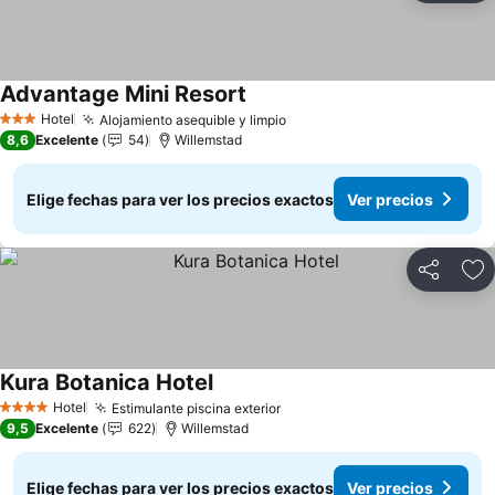
Advantage Mini Resort
Ver precios
Hotel
Alojamiento asequible y limpio
Ver precios
3 Estrellas
8,6
Excelente
54
Willemstad
Elige fechas para ver los precios exactos
Ver precios
Compartir
Ag
Kura Botanica Hotel
Ver precios
Hotel
Estimulante piscina exterior
Ver precios
4 Estrellas
9,5
Excelente
622
Willemstad
Elige fechas para ver los precios exactos
Ver precios