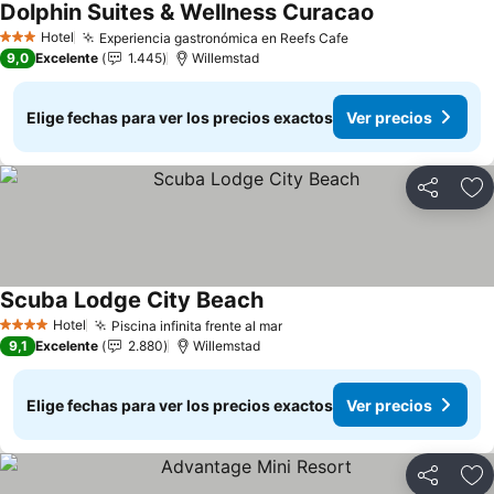
Dolphin Suites & Wellness Curacao
Ver precios
Hotel
Experiencia gastronómica en Reefs Cafe
Ver precios
3 Estrellas
9,0
Excelente
1.445
Willemstad
Elige fechas para ver los precios exactos
Ver precios
Compartir
Ag
Scuba Lodge City Beach
Ver precios
Hotel
Piscina infinita frente al mar
Ver precios
4 Estrellas
9,1
Excelente
2.880
Willemstad
Elige fechas para ver los precios exactos
Ver precios
Compartir
Ag