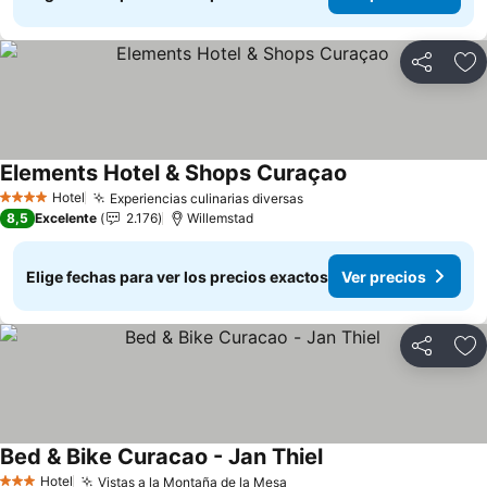
Compartir
Ag
Elements Hotel & Shops Curaçao
Ver precios
Hotel
Experiencias culinarias diversas
Ver precios
4 Estrellas
8,5
Excelente
2.176
Willemstad
Elige fechas para ver los precios exactos
Ver precios
Compartir
Ag
Bed & Bike Curacao - Jan Thiel
Ver precios
Hotel
Vistas a la Montaña de la Mesa
Ver precios