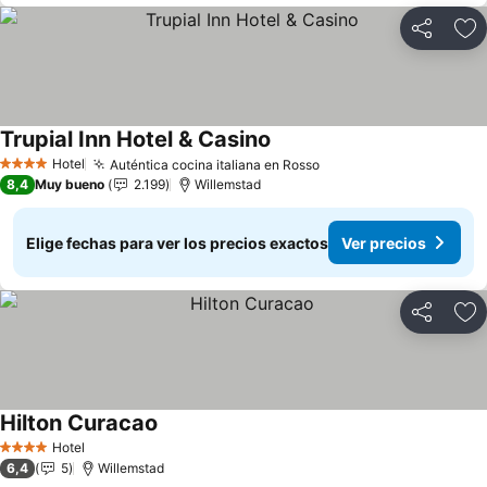
Compartir
Ag
Trupial Inn Hotel & Casino
Ver precios
Hotel
Auténtica cocina italiana en Rosso
Ver precios
4 Estrellas
8,4
Muy bueno
2.199
Willemstad
Elige fechas para ver los precios exactos
Ver precios
Compartir
Ag
Hilton Curacao
Ver precios
Hotel
4 Estrellas
6,4
5
Willemstad