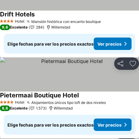
Drift Hotels
Ver precios
Hotel
Mansión histórica con encanto boutique
Ver precios
4 Estrellas
9,6
Excelente
284
Willemstad
Elige fechas para ver los precios exactos
Ver precios
Compartir
Ag
Pietermaai Boutique Hotel
Ver precios
Hotel
Alojamientos únicos tipo loft de dos niveles
Ver precios
4 Estrellas
8,6
Excelente
1.573
Willemstad
Elige fechas para ver los precios exactos
Ver precios