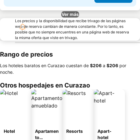
Ver más
Los precios y la disponibilidad que recibe trivago de las páginas
web de reserva cambian de manera constante. Por lo tanto, es
posible que no siempre encuentres en una página web de reserva
la misma oferta que viste en trivago.
Rango de precios
Los hoteles baratos en Curazao cuestan de
‎$206
a
‎$206
por
noche.
Otros hospedajes en Curazao
Hotel
Apartamen
Resorts
Apart-
to
hotel