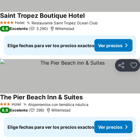
Saint Tropez Boutique Hotel
Ver precios
Hotel
Restaurante Saint Tropez Ocean Club
Ver precios
4 Estrellas
8,6
Excelente
3.290
Willemstad
Elige fechas para ver los precios exactos
Ver precios
Compartir
Ag
The Pier Beach Inn & Suites
Ver precios
Hotel
Alojamientos con temática náutica
Ver precios
3 Estrellas
8,8
Excelente
296
Willemstad
Elige fechas para ver los precios exactos
Ver precios