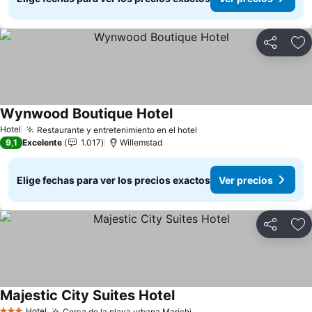
Compartir
Ag
Wynwood Boutique Hotel
Ver precios
Hotel
Restaurante y entretenimiento en el hotel
Ver precios
9,1
Excelente
1.017
Willemstad
Elige fechas para ver los precios exactos
Ver precios
Compartir
Ag
Majestic City Suites Hotel
Ver precios
Hotel
Cerca de la playa urbana Marichi