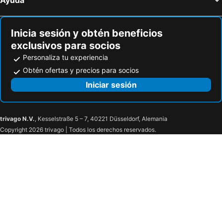
Kura Hulanda
The Natural Curacao
Plaza Hotel Curacao
Punta West
Inicia sesión y obtén beneficios
Caquetio Lodge
Curacao Lodge
exclusivos para socios
Perfect Vibes
Strand Luxury Condominiums
Personaliza tu experiencia
Amazonia - The Jungle Experience Resort
Obtén ofertas y precios para socios
Iniciar sesión
trivago N.V.
, Kesselstraße 5 – 7, 40221 Düsseldorf, Alemania
Copyright 2026 trivago | Todos los derechos reservados.