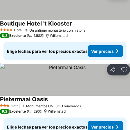
Boutique Hotel 't Klooster
Ver precios
Hotel
Un antiguo monasterio con historia
Ver precios
4 Estrellas
8,8
Excelente
1.582
Willemstad
Elige fechas para ver los precios exactos
Ver precios
Compartir
Ag
Pietermaai Oasis
Ver precios
Hotel
Monumentos UNESCO renovados
Ver precios
3 Estrellas
9,2
Excelente
290
Willemstad
Elige fechas para ver los precios exactos
Ver precios