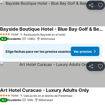
Compartir
Ag
Bayside Boutique Hotel - Blue Bay Golf & Beach Resort
Ver precios
Hotel
Restaurante Bayside en el hotel
Ver precios
4 Estrellas
9,2
Excelente
1.680
Willemstad
Elige fechas para ver los precios exactos
Ver precios
Compartir
Ag
Art Hotel Curacao - Luxury Adults Only
Ver prec
Hotel
Ubicación en el distrito de Pietermaai
Ver precios
4 Estrellas
9,1
Excelente
559
Willemstad