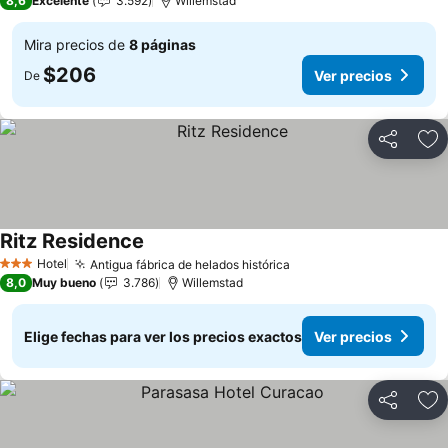
8,6
Excelente
3.592
Willemstad
Mira precios de
8 páginas
$206
Ver precios
De
Compartir
Ag
Ritz Residence
Ver precios
Hotel
Antigua fábrica de helados histórica
Ver precios
3 Estrellas
8,0
Muy bueno
3.786
Willemstad
Elige fechas para ver los precios exactos
Ver precios
Compartir
Ag