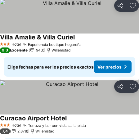
Compartir
Ag
Villa Amalie & Villa Curiel
Ver precios
Hotel
Experiencia boutique hogareña
Ver precios
3 Estrellas
9,3
Excelente
943
Willemstad
Elige fechas para ver los precios exactos
Ver precios
Compartir
Ag
Curacao Airport Hotel
Ver precios
Hotel
Terraza y bar con vistas a la pista
Ver precios
3 Estrellas
7,4
2.878
Willemstad