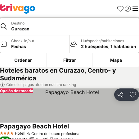
Favoritos
Iniciar 
Me
Destino
Curazao
Check-in/out
Huéspedes/habitaciones
Fechas
2 huéspedes, 1 habitación
Ordenar
Filtrar
Mapa
Hoteles baratos en Curazao, Centro- y
Sudamérica
Cómo los pagos afectan nuestro ranking
Opción destacada
Compartir
Ag
Papagayo Beach Hotel
Ver precios
Hotel
Centro de buceo profesional
Ver precios
4 Estrellas