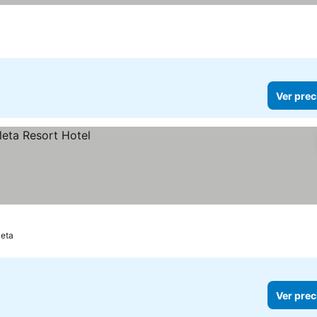
Ver prec
leta
Ver prec