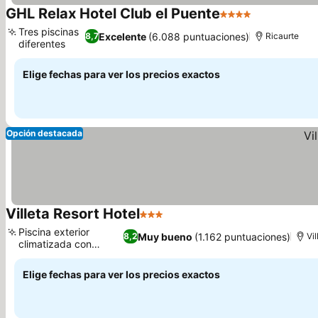
GHL Relax Hotel Club el Puente
4 Estrellas
Ver precios
Tres piscinas
Excelente
(6.088 puntuaciones)
8,7
Ricaurte
diferentes
Ver precios
Elige fechas para ver los precios exactos
Opción destacada
Villeta Resort Hotel
3 Estrellas
Ver precios
Piscina exterior
Muy bueno
(1.162 puntuaciones)
8,2
Vil
climatizada con
Ver precios
tobogán
Elige fechas para ver los precios exactos