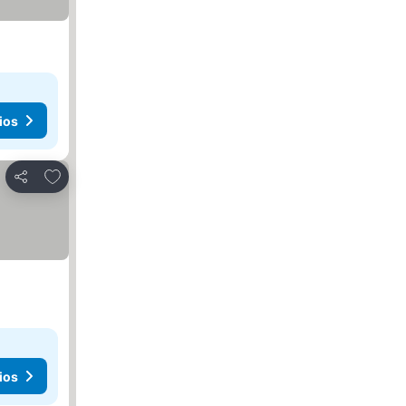
ios
Agregar a favoritos
Compartir
ios