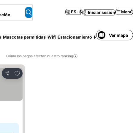
ES · $
Menú
Iniciar sesión
ación
Ver mapa
s
Mascotas permitidas
Wifi
Estacionamiento
Restaurante
Resor
Cómo los pagos afectan nuestro ranking
Agregar a favoritos
Compartir