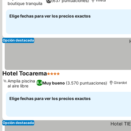
(637 puntuaciones)
7,4
Villeta
boutique tranquila
Ver precios
Elige fechas para ver los precios exactos
Opción destacada
Hotel Tocarema
4 Estrellas
Ver precios
Amplia piscina
Muy bueno
(3.570 puntuaciones)
8,4
Girardot
al aire libre
Ver precios
Elige fechas para ver los precios exactos
Opción destacada