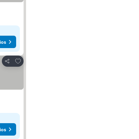
ios
Agregar a favoritos
Compartir
ios