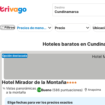
Destino
Filtros
Precios de menor a mayor
Precio
Ubicac
Hoteles baratos en Cundin
Opción destacada
Hotel Mirador de la Montaña
4 Estrellas
Ver precios
Vistas panorámicas
Bueno
(586 puntuaciones)
7,8
Anapoima
a la montaña
Ver precios
Elige fechas para ver los precios exactos