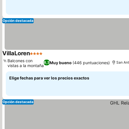
Opción destacada
VillaLoren
4 Estrellas
Ver precios
Balcones con
Muy bueno
(446 puntuaciones)
8,3
San An
vistas a la montaña
Ver precios
Elige fechas para ver los precios exactos
Opción destacada