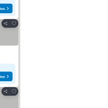
ios
Agregar a favoritos
Compartir
ios
Agregar a favoritos
Compartir