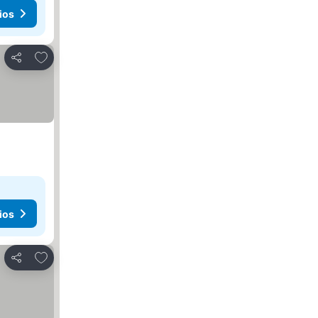
ios
Agregar a favoritos
Compartir
ios
Agregar a favoritos
Compartir