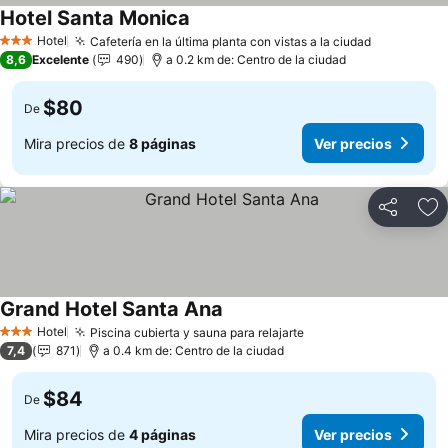
Hotel Santa Monica
Ver precios
Hotel
Cafetería en la última planta con vistas a la ciudad
Ver preci
3 Estrellas
8,6
Excelente
490
a 0.2 km de: Centro de la ciudad
$80
De
Mira precios de
8 páginas
Ver precios
Compartir
Ag
Grand Hotel Santa Ana
Ver precios
Hotel
Piscina cubierta y sauna para relajarte
Ver precios
3 Estrellas
7,4
871
a 0.4 km de: Centro de la ciudad
$84
De
Mira precios de
4 páginas
Ver precios