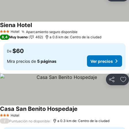
Siena Hotel
Ver precios
Hotel
Aparcamiento seguro disponible
Ver precios
3 Estrellas
8,4
Muy bueno
462
a 0.6 km de: Centro de la ciudad
$60
De
Mira precios de
5 páginas
Ver precios
Compartir
Ag
Casa San Benito Hospedaje
Ver precios
Hotel
3 Estrellas
/
a 0.3 km de: Centro de la ciudad
Puntuación no disponible