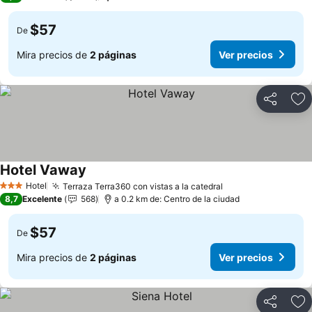
$57
De
Mira precios de
2 páginas
Ver precios
Compartir
Ag
Hotel Vaway
Ver precios
Hotel
Terraza Terra360 con vistas a la catedral
Ver precios
3 Estrellas
8,7
Excelente
568
a 0.2 km de: Centro de la ciudad
$57
De
Mira precios de
2 páginas
Ver precios
Compartir
Ag