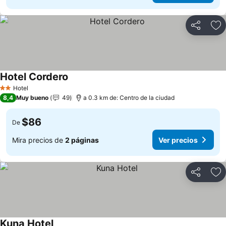
Compartir
Ag
Hotel Cordero
Ver precios
Hotel
2 Estrellas
8,4
Muy bueno
49
a 0.3 km de: Centro de la ciudad
$86
De
Mira precios de
2 páginas
Ver precios
Compartir
Ag
Kuna Hotel