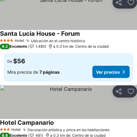
Compartir
Ag
Santa Lucia House - Forum
Ver precios
Hotel
Ubicación en el centro histórico
Ver precios
4 Estrellas
9,2
Excelente
1.480
a 0.3 km de: Centro de la ciudad
$56
De
Mira precios de
7 páginas
Ver precios
Compartir
Ag
Hotel Campanario
Ver precios
Hotel
Decoración artística y única en las habitaciones
Ver precios
3 Estrellas
8,6
Excelente
481
a 0.3 km de: Centro de la ciudad