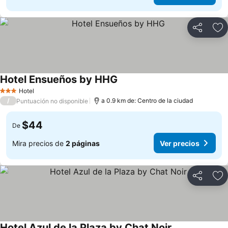
Compartir
Ag
Hotel Ensueños by HHG
Ver precios
Hotel
3 Estrellas
/
a 0.9 km de: Centro de la ciudad
Puntuación no disponible
$44
De
Mira precios de
2 páginas
Ver precios
Compartir
Ag
Hotel Azul de la Plaza by Chat Noir