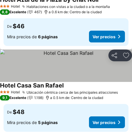
Ver precios
Hotel
Habitaciones con vistas a la ciudad o a la montaña
Ver preci
3 Estrellas
8,8
Excelente
467
a 0.6 km de: Centro de la ciudad
$46
De
Mira precios de
6 páginas
Ver precios
Compartir
Ag
Hotel Casa San Rafael
Ver precios
Hotel
Ubicación céntrica cerca de las principales atracciones
Ver pr
3 Estrellas
9,1
Excelente
1.198
a 0.5 km de: Centro de la ciudad
$48
De
Mira precios de
5 páginas
Ver precios