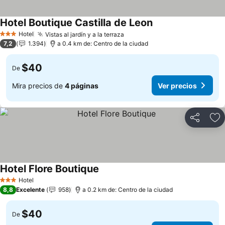
Hotel Boutique Castilla de Leon
Ver precios
Hotel
Vistas al jardín y a la terraza
Ver precios
3 Estrellas
7,2
1.394
a 0.4 km de: Centro de la ciudad
$40
De
Mira precios de
4 páginas
Ver precios
Compartir
Ag
Hotel Flore Boutique
Ver precios
Hotel
3 Estrellas
8,8
Excelente
958
a 0.2 km de: Centro de la ciudad
$40
De