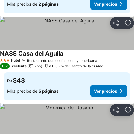
Mira precios de
2 páginas
Ver precios
Compartir
Ag
NASS Casa del Aguila
Ver precios
Hotel
Restaurante con cocina local y americana
Ver precios
3 Estrellas
8,7
Excelente
755
a 0.3 km de: Centro de la ciudad
$43
De
Mira precios de
5 páginas
Ver precios
Compartir
Ag