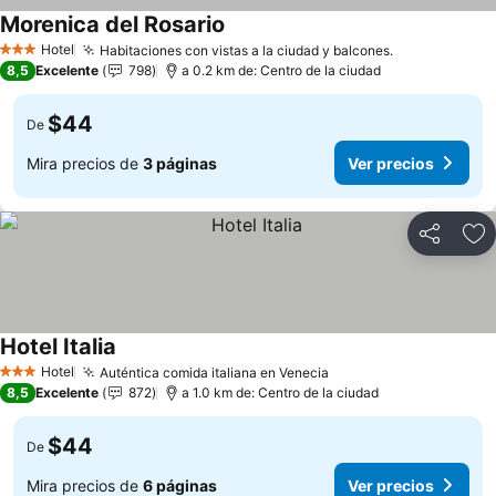
Morenica del Rosario
Ver precios
Hotel
Habitaciones con vistas a la ciudad y balcones.
Ver precios
3 Estrellas
8,5
Excelente
798
a 0.2 km de: Centro de la ciudad
$44
De
Mira precios de
3 páginas
Ver precios
Compartir
Ag
Hotel Italia
Ver precios
Hotel
Auténtica comida italiana en Venecia
Ver precios
3 Estrellas
8,5
Excelente
872
a 1.0 km de: Centro de la ciudad
$44
De
Mira precios de
6 páginas
Ver precios