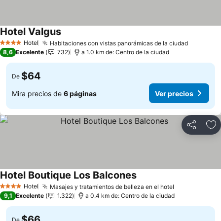
Hotel Valgus
Ver precios
Hotel
Habitaciones con vistas panorámicas de la ciudad
Ver prec
4 Estrellas
8,6
Excelente
732
a 1.0 km de: Centro de la ciudad
$64
De
Mira precios de
6 páginas
Ver precios
Compartir
Ag
Hotel Boutique Los Balcones
Ver precios
Hotel
Masajes y tratamientos de belleza en el hotel
Ver precios
4 Estrellas
9,1
Excelente
1.322
a 0.4 km de: Centro de la ciudad
$66
De