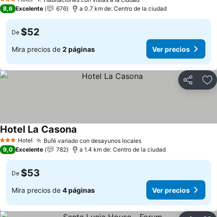
Ver precios
3 Estrellas
8,6
Excelente
676
a 0.7 km de: Centro de la ciudad
$52
De
Mira precios de
2 páginas
Ver precios
Compartir
Ag
Hotel La Casona
Ver precios
Hotel
Bufé variado con desayunos locales
Ver precios
3 Estrellas
9,0
Excelente
782
a 1.4 km de: Centro de la ciudad
$53
De
Mira precios de
4 páginas
Ver precios