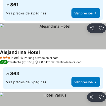
$61
De
Mira precios de
2 páginas
Ver precios
Compartir
Ag
Alejandrina Hotel
Ver precios
Hotel
Parking privado en el hotel
Ver precios
4 Estrellas
8,6
Excelente
183
a 0.5 km de: Centro de la ciudad
$63
De
Mira precios de
5 páginas
Ver precios
Compartir
Ag