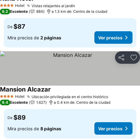
Ver precios
Hotel
Vistas relajantes al jardín
Ver precios
4 Estrellas
9,2
Excelente
884
a 1.3 km de: Centro de la ciudad
$87
De
Mira precios de
2 páginas
Ver precios
Compartir
Ag
Mansion Alcazar
Ver precios
Hotel
Ubicación privilegiada en el centro histórico
Ver precios
4 Estrellas
9,4
Excelente
1.627
a 0.4 km de: Centro de la ciudad
$89
De
Mira precios de
8 páginas
Ver precios