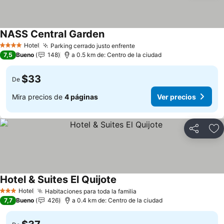
NASS Central Garden
Ver precios
Hotel
Parking cerrado justo enfrente
Ver precios
4 Estrellas
7,5
Bueno
148
a 0.5 km de: Centro de la ciudad
$33
De
Mira precios de
4 páginas
Ver precios
Compartir
Ag
Hotel & Suites El Quijote
Ver precios
Hotel
Habitaciones para toda la familia
Ver precios
3 Estrellas
7,7
Bueno
426
a 0.4 km de: Centro de la ciudad