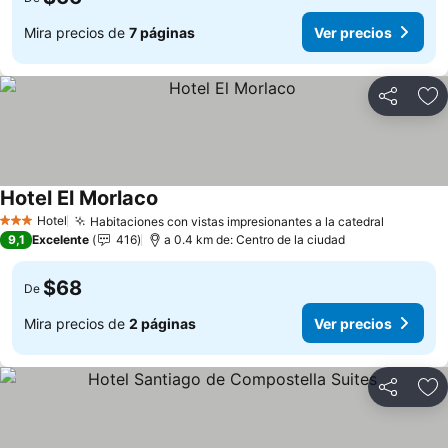
Mira precios de
7 páginas
Ver precios
Compartir
Ag
Hotel El Morlaco
Ver precios
Hotel
Habitaciones con vistas impresionantes a la catedral
Ver prec
3 Estrellas
9,1
Excelente
416
a 0.4 km de: Centro de la ciudad
$68
De
Mira precios de
2 páginas
Ver precios
Compartir
Ag