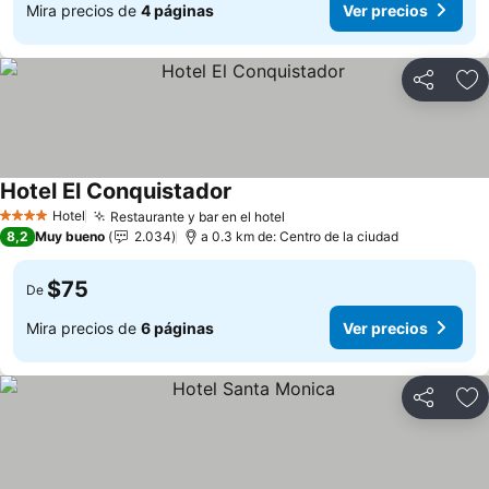
Mira precios de
4 páginas
Ver precios
Compartir
Ag
Hotel El Conquistador
Ver precios
Hotel
Restaurante y bar en el hotel
Ver precios
4 Estrellas
8,2
Muy bueno
2.034
a 0.3 km de: Centro de la ciudad
$75
De
Mira precios de
6 páginas
Ver precios
Compartir
Ag