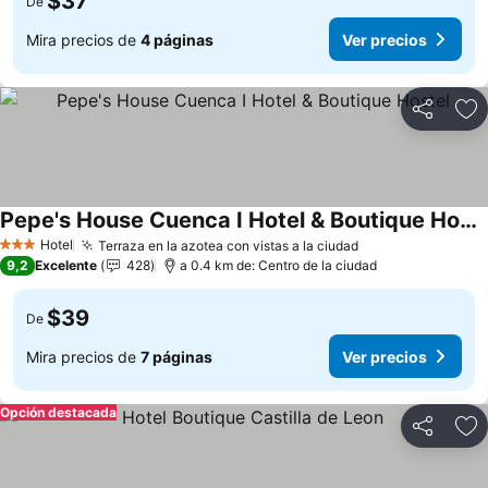
$37
De
Mira precios de
4 páginas
Ver precios
Compartir
Ag
Pepe's House Cuenca I Hotel & Boutique Hostel
Ver precios
Hotel
Terraza en la azotea con vistas a la ciudad
Ver precios
3 Estrellas
9,2
Excelente
428
a 0.4 km de: Centro de la ciudad
$39
De
Mira precios de
7 páginas
Ver precios
Opción destacada
Compartir
Ag