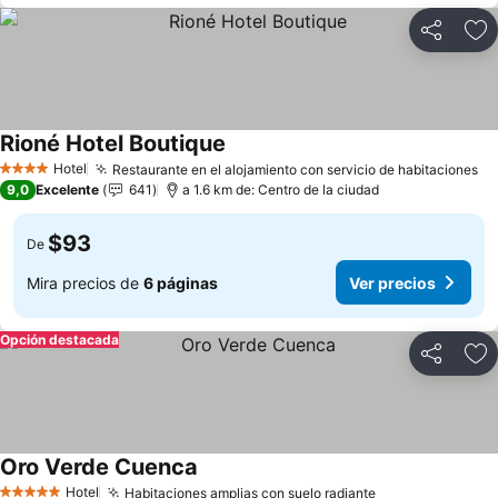
Compartir
Ag
Rioné Hotel Boutique
Ver precios
Hotel
Restaurante en el alojamiento con servicio de habitaciones
Ve
4 Estrellas
9,0
Excelente
641
a 1.6 km de: Centro de la ciudad
$93
De
Mira precios de
6 páginas
Ver precios
Opción destacada
Compartir
Ag
Oro Verde Cuenca
Ver precios
Hotel
Habitaciones amplias con suelo radiante
Ver precios