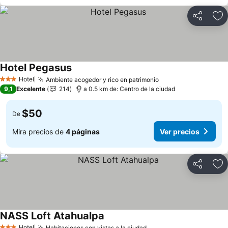
Compartir
Ag
Hotel Pegasus
Ver precios
Hotel
Ambiente acogedor y rico en patrimonio
Ver precios
3 Estrellas
9,1
Excelente
214
a 0.5 km de: Centro de la ciudad
$50
De
Mira precios de
4 páginas
Ver precios
Compartir
Ag
NASS Loft Atahualpa
Ver precios
Hotel
Habitaciones con vistas a la ciudad