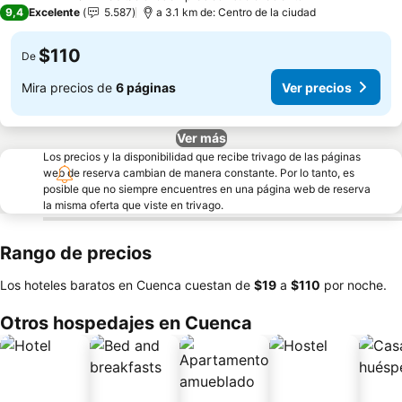
5 Estrellas
9,4
Excelente
5.587
a 3.1 km de: Centro de la ciudad
$110
De
Mira precios de
6 páginas
Ver precios
Ver más
Los precios y la disponibilidad que recibe trivago de las páginas
web de reserva cambian de manera constante. Por lo tanto, es
posible que no siempre encuentres en una página web de reserva
la misma oferta que viste en trivago.
Rango de precios
Los hoteles baratos en Cuenca cuestan de
‎$19
a
‎$110
por noche.
Otros hospedajes en Cuenca