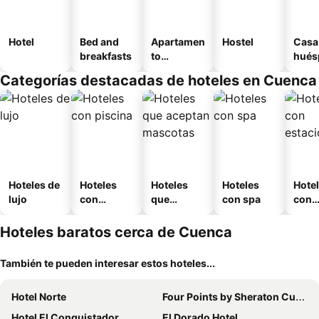
Hotel
Bed and
Apartamen
Hostel
Casa
breakfasts
to
hués
amueblad
Categorías destacadas de hoteles en Cuenca
o
Hoteles de
Hoteles
Hoteles
Hoteles
Hote
lujo
con
que
con spa
con
piscina
aceptan
esta
mascotas
mien
Hoteles baratos cerca de Cuenca
También te pueden interesar estos hoteles...
Hotel Norte
Four Points by Sheraton Cuenca
Hotel El Conquistador
El Dorado Hotel