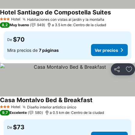
Hotel Santiago de Compostella Suites
Ver precio
Hotel
Habitaciones con vistas al jardín y la montaña
Ver precios
3 Estrellas
8,2
Muy bueno
949
a 3.5 km de: Centro de la ciudad
$70
De
Mira precios de
7 páginas
Ver precios
Compartir
Ag
Casa Montalvo Bed & Breakfast
Ver precios
Hotel
Diseño interior artístico único
Ver precios
3 Estrellas
9,7
Excelente
580
a 0.5 km de: Centro de la ciudad
$73
De