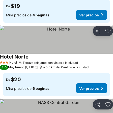
$19
De
Mira precios de
4 páginas
Ver precios
Compartir
Ag
Hotel Norte
Ver precios
Hotel
Terraza relajante con vistas a la ciudad
Ver precios
3 Estrellas
8,0
Muy bueno
828
a 0.5 km de: Centro de la ciudad
$20
De
Mira precios de
6 páginas
Ver precios
Compartir
Ag