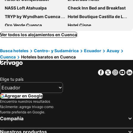
NASS Loft Atahualpa
Check Inn Bed and Breakfast
TRYP by Wyndham Cuenca Zahir
Hotel Boutique Castilla de Leon
Oro Verde Cuenca
Hotel Cisne
NASS Central Garden
Hotel Italia
Ver todos los alojamientos en Cuenca
Hotel Posada del Rey
Hotel Santiago de Compostella Suites
Busca hoteles
Centro- y Sudamérica
Ecuador
Azuay
Morenica del Rosario
Mansion Alcazar
Cuenca
Hoteles baratos en Cuenca
Hotel Presidente by NASS
Hotel Cuenca
Hotel Las Gardenias
Hotel Valgus
Facebook
Twitter
Insta
Yo
Hotel & Suites El Quijote
Hotel Azul de la Plaza by Chat Noir
Elige tu país
Hotel Boutique Santa Lucia
Hotel Yanuncay
SÁ Hotel
Casa De Las Rosas
Agregar en Google
Encuentra nuestros resultados
Hostal Casa de Lidice
Hotel Majestic 1
fácilmente: agrega trivago como
Hotel La Casona
Hosteria Duran
fuente preferida en Google.
Compañía
Pepe's House Cuenca I Hotel & Boutique Hostel
Hotel El Morlaco
Hotel Flore Boutique
Hotel Kintu
Nuestros productos