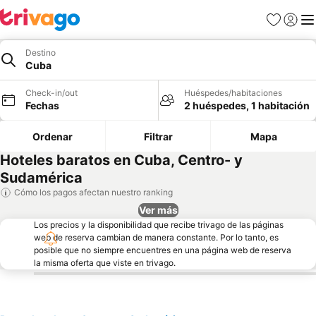
Favoritos
Iniciar 
Me
Destino
Cuba
Check-in/out
Huéspedes/habitaciones
Fechas
2 huéspedes, 1 habitación
Ordenar
Filtrar
Mapa
Hoteles baratos en Cuba, Centro- y
Sudamérica
Cómo los pagos afectan nuestro ranking
Ver más
Los precios y la disponibilidad que recibe trivago de las páginas
web de reserva cambian de manera constante. Por lo tanto, es
posible que no siempre encuentres en una página web de reserva
la misma oferta que viste en trivago.