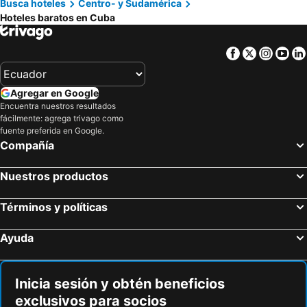
Busca hoteles
Centro- y Sudamérica
Hoteles baratos en Cuba
Facebook
Twitter
Insta
Yo
Agregar en Google
Encuentra nuestros resultados
fácilmente: agrega trivago como
fuente preferida en Google.
Compañía
Nuestros productos
Términos y políticas
Ayuda
Inicia sesión y obtén beneficios
exclusivos para socios