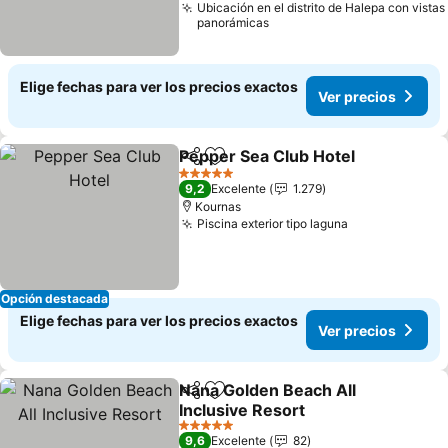
Ubicación en el distrito de Halepa con vistas
panorámicas
Elige fechas para ver los precios exactos
Ver precios
Pepper Sea Club Hotel
Compartir
Agregar a favoritos
5 Estrellas
9,2
Excelente
1.279
Kournas
Piscina exterior tipo laguna
Opción destacada
Elige fechas para ver los precios exactos
Ver precios
Nana Golden Beach All
Compartir
Agregar a favoritos
Inclusive Resort
5 Estrellas
9,6
Excelente
82