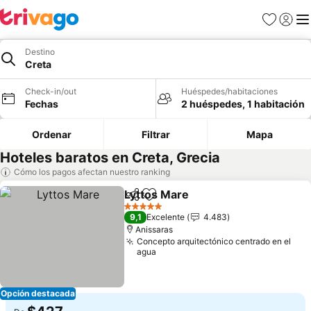
Favoritos
Iniciar 
Me
Destino
Creta
Check-in/out
Huéspedes/habitaciones
Fechas
2 huéspedes, 1 habitación
Ordenar
Filtrar
Mapa
Hoteles baratos en Creta, Grecia
Cómo los pagos afectan nuestro ranking
Lyttos Mare
Compartir
Agregar a favoritos
5 Estrellas
9,1
Excelente
4.483
Anissaras
Concepto arquitectónico centrado en el
agua
Opción destacada