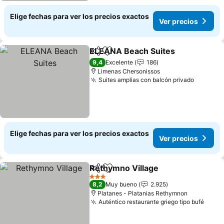
Elige fechas para ver los precios exactos
Ver precios
ELEANA Beach Suites
Compartir
Agregar a favoritos
9,4
Excelente
186
Limenas Chersonissos
Suites amplias con balcón privado
Elige fechas para ver los precios exactos
Ver precios
Rethymno Village
Compartir
Agregar a favoritos
3 Estrellas
8,2
Muy bueno
2.925
Platanes - Platanias Rethymnon
Auténtico restaurante griego tipo bufé