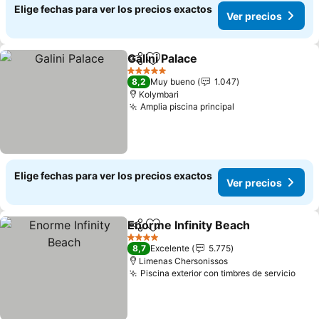
Elige fechas para ver los precios exactos
Ver precios
Galini Palace
Compartir
Agregar a favoritos
5 Estrellas
8,2
Muy bueno
1.047
Kolymbari
Amplia piscina principal
Elige fechas para ver los precios exactos
Ver precios
Enorme Infinity Beach
Compartir
Agregar a favoritos
4 Estrellas
8,7
Excelente
5.775
Limenas Chersonissos
Piscina exterior con timbres de servicio