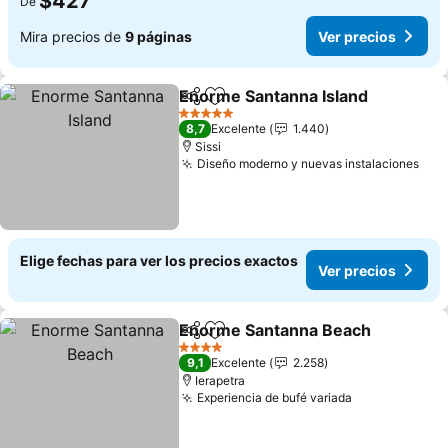
$427
De
Mira precios de
9 páginas
Ver precios
Enorme Santanna Island
Compartir
Agregar a favoritos
5 Estrellas
8,7
Excelente
1.440
Sissi
Diseño moderno y nuevas instalaciones
Elige fechas para ver los precios exactos
Ver precios
Enorme Santanna Beach
Compartir
Agregar a favoritos
4 Estrellas
9,1
Excelente
2.258
Ierapetra
Experiencia de bufé variada