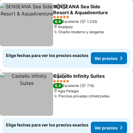
SENSEANA Sea Side
Compartir
Agregar a favoritos
Resort & Aquadventure
5 Estrellas
8,9
Excelente
1.335
Analipsis
Diseño moderno y elegante
Elige fechas para ver los precios exactos
Ver precios
Castello Infinity Suites
Compartir
Agregar a favoritos
5 Estrellas
9,4
Excelente
716
Agia Pelagia
Piscinas privadas climatizadas
Elige fechas para ver los precios exactos
Ver precios