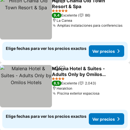
Hilton Chania Old Town
Compartir
Agregar a favoritos
Resort & Spa
5 Estrellas
9,4
Excelente
86
La Canea
Amplias instalaciones para conferencias
Elige fechas para ver los precios exactos
Ver precios
Malena Hotel & Suites -
Compartir
Agregar a favoritos
Adults Only by Omilos
Hotels
4 Estrellas
8,5
Excelente
2.043
Heraklion
Piscina exterior espaciosa
Elige fechas para ver los precios exactos
Ver precios