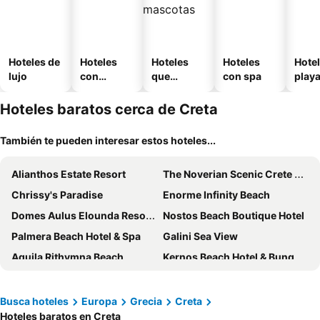
Hoteles de
Hoteles
Hoteles
Hoteles
Hotel
lujo
con
que
con spa
play
piscina
aceptan
mascotas
Hoteles baratos cerca de Creta
También te pueden interesar estos hoteles...
Alianthos Estate Resort
The Noverian Scenic Crete 5 Star Hilltop Villa Resort & Spa
Chrissy's Paradise
Enorme Infinity Beach
Domes Aulus Elounda Resort, Curio Collection by Hilton
Nostos Beach Boutique Hotel
Palmera Beach Hotel & Spa
Galini Sea View
Aquila Rithymna Beach
Kernos Beach Hotel & Bungalows
White Olive Elite Rethymno
Elounda Beach Hotel & Villas
Glaros Royal Beach Hotel
Sol Marina Beach Crete
Busca hoteles
Europa
Grecia
Creta
Hoteles baratos en Creta
Palazzino di Corina
Orpheas Resort Hotel (Adults Only)