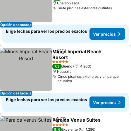
Chersonissos
Siete piscinas exteriores distintas
Opción destacada
Elige fechas para ver los precios exactos
Ver precios
Minos Imperial Beach
Compartir
Agregar a favoritos
Resort
5 Estrellas
7,8
Bueno
4.203
Neapolis
Cinco piscinas exteriores y un parque
acuático
Opción destacada
Elige fechas para ver los precios exactos
Ver precios
Paralos Venus Suites
Compartir
Agregar a favoritos
5 Estrellas
9,4
Excelente
1.286