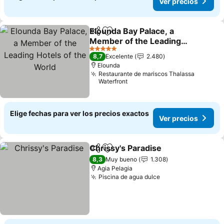
Ver precios
Elounda Bay Palace, a
Compartir
Agregar a favoritos
Member of the Leading
Hotels of the World
5 Estrellas
8,7
Excelente
2.480
Elounda
Restaurante de mariscos Thalassa
Waterfront
Elige fechas para ver los precios exactos
Ver precios
Chrissy's Paradise
Compartir
Agregar a favoritos
8,3
Muy bueno
1.308
Agia Pelagia
Piscina de agua dulce