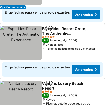
Opción destacada
Elige fechas para ver los precios exactos
Ver precios
Esperides Resort Crete,
Compartir
Agregar a favoritos
The Authentic
Experience
5 Estrellas
9,1
Excelente
2.301
Chersonissos
Terapias holísticas de spa y bienestar
Elige fechas para ver los precios exactos
Ver precios
Vantaris Luxury Beach
Compartir
Agregar a favoritos
Resort
4 Estrellas
9,1
Excelente
2.555
Kavros
Piscinas exteriores de agua dulce