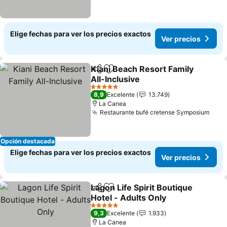
Elige fechas para ver los precios exactos
Ver precios
Kiani Beach Resort Family
Compartir
Agregar a favoritos
All-Inclusive
5 Estrellas
8,9
Excelente
13.749
La Canea
Restaurante bufé cretense Symposium
Opción destacada
Elige fechas para ver los precios exactos
Ver precios
Lagon Life Spirit Boutique
Compartir
Agregar a favoritos
Hotel - Adults Only
5 Estrellas
9,3
Excelente
1.933
La Canea