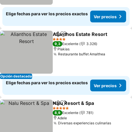
Elige fechas para ver los precios exactos
Ver precios
Alianthos Estate Resort
Compartir
Agregar a favoritos
4 Estrellas
9,3
Excelente
3.326
Plakias
Restaurante buffet Amalthea
Opción destacada
Elige fechas para ver los precios exactos
Ver precios
Nalu Resort & Spa
Compartir
Agregar a favoritos
5 Estrellas
8,9
Excelente
781
Adele
Diversas experiencias culinarias