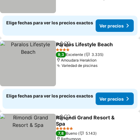
Elige fechas para ver los precios exactos
Ver precios
Paralos Lifestyle Beach
Compartir
Agregar a favoritos
4 Estrellas
9,3
Excelente
3.335
Amoudara Heraklion
Variedad de piscinas
Elige fechas para ver los precios exactos
Ver precios
Rimondi Grand Resort &
Compartir
Agregar a favoritos
Spa
5 Estrellas
7,8
Bueno
5.143
Rethymnon