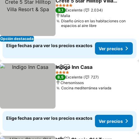
Crete 5 Star Hilltop Villa
Resort & Spa
5 Estrellas
9,1
Excelente
2.034
Malia
Diseño único en las habitaciones con
espacios al aire libre
Opción destacada
Elige fechas para ver los precios exactos
Ver precios
Indigo Inn Casa
Compartir
Agregar a favoritos
4 Estrellas
8,5
Excelente
727
Chersonissos
Cocina mediterránea variada
Elige fechas para ver los precios exactos
Ver precios