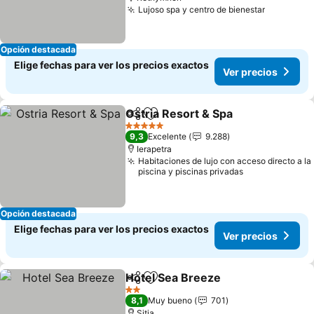
Lujoso spa y centro de bienestar
Opción destacada
Elige fechas para ver los precios exactos
Ver precios
Ostria Resort & Spa
Compartir
Agregar a favoritos
5 Estrellas
9,3
Excelente
9.288
Ierapetra
Habitaciones de lujo con acceso directo a la
piscina y piscinas privadas
Opción destacada
Elige fechas para ver los precios exactos
Ver precios
Hotel Sea Breeze
Compartir
Agregar a favoritos
2 Estrellas
8,1
Muy bueno
701
Sitia