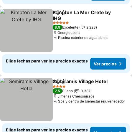
Kimpton La Mer Crete by
Compartir
Agregar a favoritos
IHG
5 Estrellas
8,9
Excelente
2.223
Georgioupolis
Piscina exterior de agua dulce
Elige fechas para ver los precios exactos
Ver precios
Semiramis Village Hotel
Compartir
Agregar a favoritos
4 Estrellas
7,5
Bueno
3.387
Limenas Chersonissos
Spa y centro de bienestar rejuvenecedor
Elige fechas para ver los precios exactos