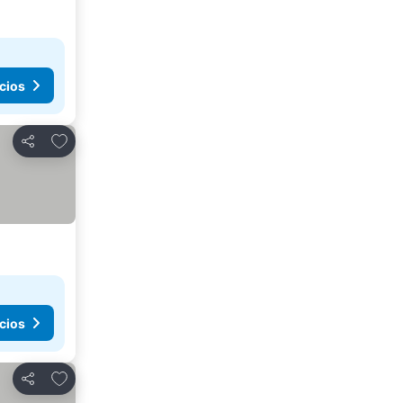
cios
Agregar a favoritos
Compartir
cios
Agregar a favoritos
Compartir