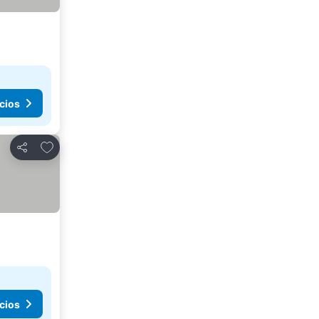
cios
Agregar a favoritos
Compartir
cios