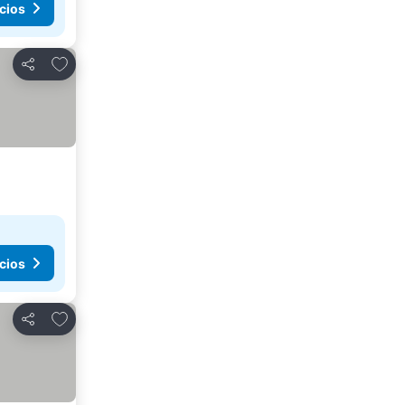
cios
Agregar a favoritos
Compartir
cios
Agregar a favoritos
Compartir