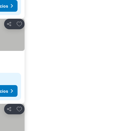
cios
Agregar a favoritos
Compartir
cios
Agregar a favoritos
Compartir