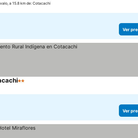
valo, a 15.8 km de: Cotacachi
Ver pre
acachi
2 Estrellas
Ver precios
Ver pre