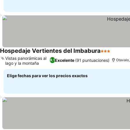
Hospedaje Vertientes del Imbabura
3 Estrellas
Ver prec
Vistas panorámicas al
Excelente
(91 puntuaciones)
9,1
Otavalo,
lago y la montaña
Ver precios
Elige fechas para ver los precios exactos