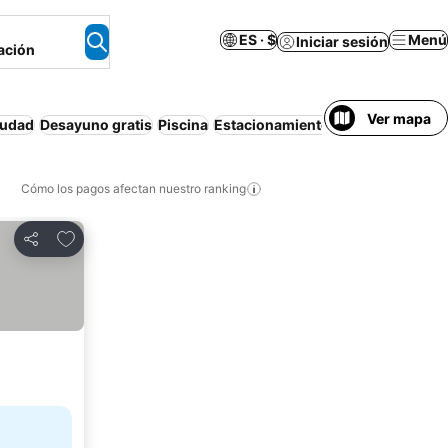
ES · $
Menú
Iniciar sesión
ación
Ver mapa
iudad
Desayuno gratis
Piscina
Estacionamiento
Media pensión
Cómo los pagos afectan nuestro ranking
Agregar a favoritos
Compartir