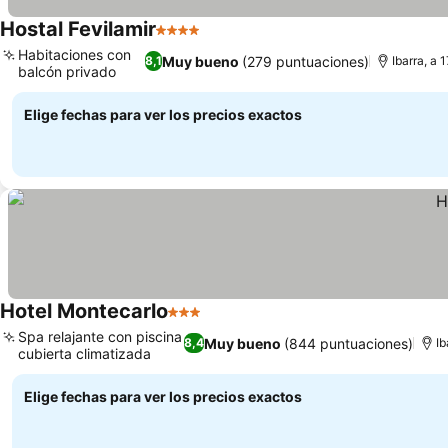
Hostal Fevilamir
4 Estrellas
Ver precios
Habitaciones con
Muy bueno
(279 puntuaciones)
8,1
Ibarra, a 
balcón privado
Ver precios
Elige fechas para ver los precios exactos
Hotel Montecarlo
3 Estrellas
Ver precios
Spa relajante con piscina
Muy bueno
(844 puntuaciones)
8,4
Ib
cubierta climatizada
Ver precios
Elige fechas para ver los precios exactos