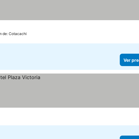
km de: Cotacachi
Ver pre