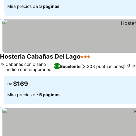
Mira precios de
5 páginas
Hosteria Cabañas Del Lago
3 Estrellas
Ver precios
Cabañas con diseño
Excelente
(3.303 puntuaciones)
9,0
Ot
andino contemporáneo
Ver precios
$169
De
Mira precios de
5 páginas