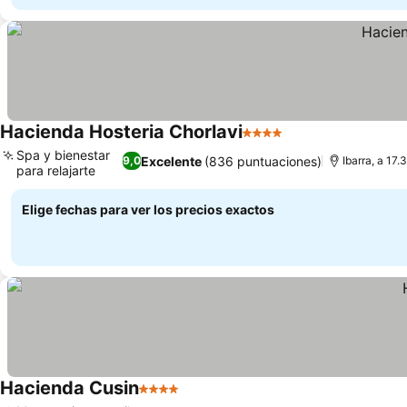
Hacienda Hosteria Chorlavi
4 Estrellas
Ver precios
Spa y bienestar
Excelente
(836 puntuaciones)
9,0
Ibarra, a 17
para relajarte
Ver precios
Elige fechas para ver los precios exactos
Hacienda Cusin
4 Estrellas
Ver precios