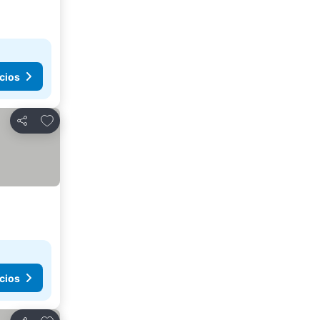
cios
Agregar a favoritos
Compartir
cios