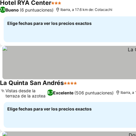
Hotel RYA Center
3 Estrellas
Ver precios
Bueno
(6 puntuaciones)
7,5
Ibarra, a 17.6 km de: Cotacachi
Elige fechas para ver los precios exactos
La Quinta San Andrés
4 Estrellas
Ver precios
Vistas desde la
Excelente
(506 puntuaciones)
8,7
Ibarra, a
terraza de la azotea
Ver precios
Elige fechas para ver los precios exactos