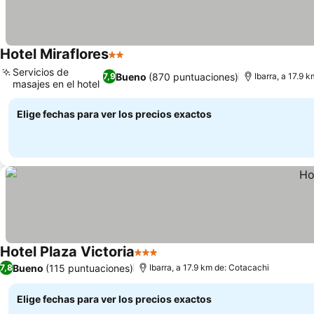
Hotel Miraflores
2 Estrellas
Ver precios
Servicios de
Bueno
(870 puntuaciones)
7,9
Ibarra, a 17.9 
masajes en el hotel
Ver precios
Elige fechas para ver los precios exactos
Hotel Plaza Victoria
3 Estrellas
Ver precios
Bueno
(115 puntuaciones)
7,8
Ibarra, a 17.9 km de: Cotacachi
Elige fechas para ver los precios exactos