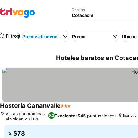
Destino
Filtros
Precios de menor a mayor
Precio
Ubicac
Hoteles baratos en Cotaca
Hosteria Cananvalle
3 Estrellas
Ver precios
Vistas panorámicas
Excelente
(545 puntuaciones)
9,2
Ibarra, 
al volcán y al río
Ver precios
$78
De