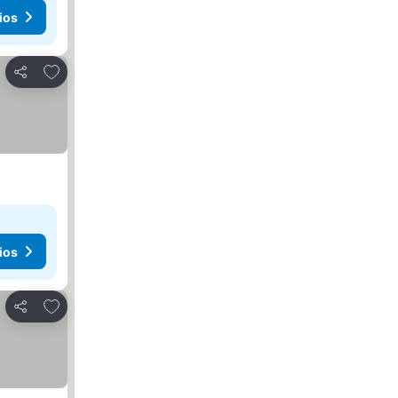
ios
Agregar a favoritos
Compartir
ios
Agregar a favoritos
Compartir