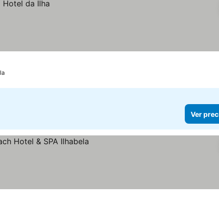
la
Ver prec