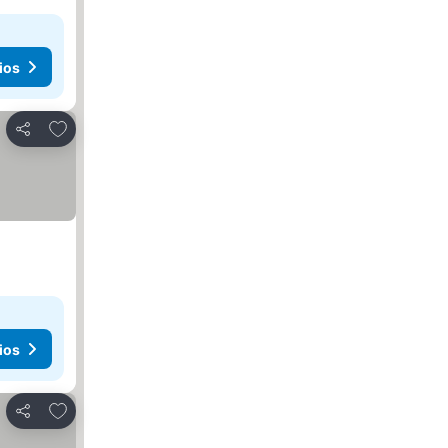
ios
Agregar a favoritos
Compartir
ios
Agregar a favoritos
Compartir