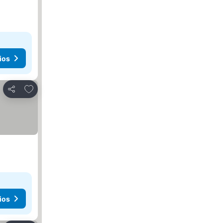
ios
Agregar a favoritos
Compartir
ios