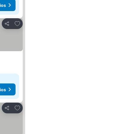
ios
Agregar a favoritos
Compartir
ios
Agregar a favoritos
Compartir