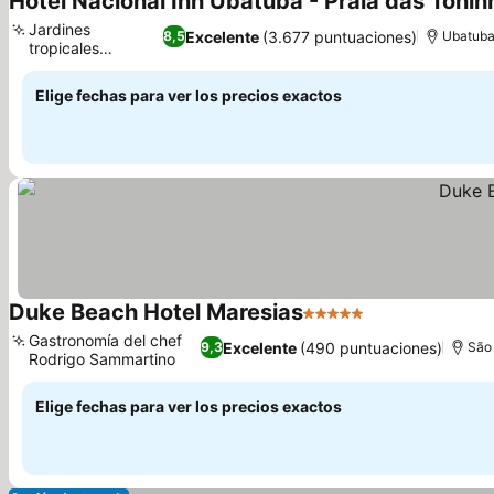
Hotel Nacional Inn Ubatuba - Praia das Tonin
Jardines
Excelente
(3.677 puntuaciones)
8,5
Ubatub
tropicales
exuberantes
Elige fechas para ver los precios exactos
Duke Beach Hotel Maresias
5 Estrellas
Gastronomía del chef
Excelente
(490 puntuaciones)
9,3
São
Rodrigo Sammartino
Elige fechas para ver los precios exactos