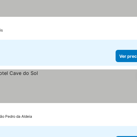
is
Ver prec
ão Pedro da Aldeia