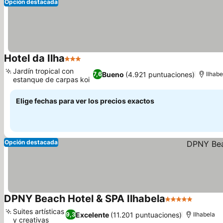
Opción destacada
Hotel da Ilha
3 Estrellas
Jardín tropical con
Bueno
(4.921 puntuaciones)
7,6
Ilhabe
estanque de carpas koi
Elige fechas para ver los precios exactos
Opción destacada
DPNY Beach Hotel & SPA Ilhabela
5 Estrellas
Suites artísticas
Excelente
(11.201 puntuaciones)
9,3
Ilhabela
y creativas