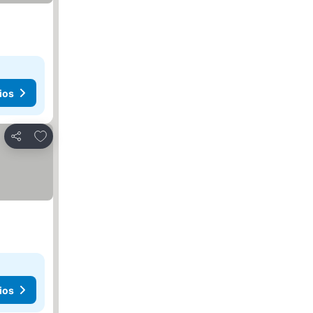
ios
Agregar a favoritos
Compartir
ios