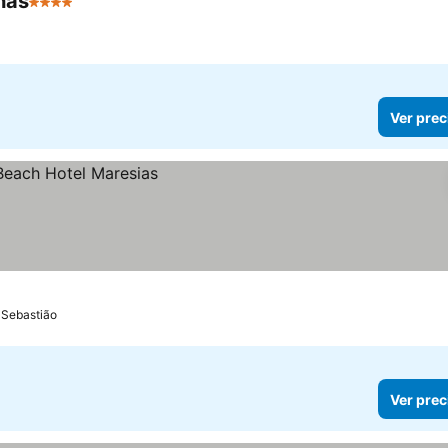
has
4 Estrellas
a
Ver prec
 Sebastião
Ver prec