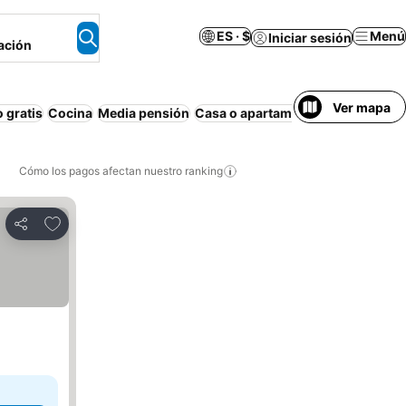
ES · $
Menú
Iniciar sesión
ación
Ver mapa
 gratis
Cocina
Media pensión
Casa o apartamento entero
Masco
Cómo los pagos afectan nuestro ranking
Agregar a favoritos
Compartir