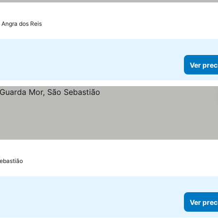
Angra dos Reis
Ver prec
ebastião
Ver prec