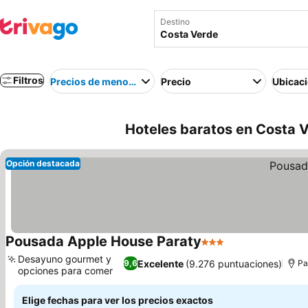
Destino
Filtros
Precios de menor a mayor
Precio
Ubicac
Hoteles baratos en Costa V
Opción destacada
Pousada Apple House Paraty
3 Estrellas
Desayuno gourmet y
Excelente
(9.276 puntuaciones)
9,6
Pa
opciones para comer
Elige fechas para ver los precios exactos