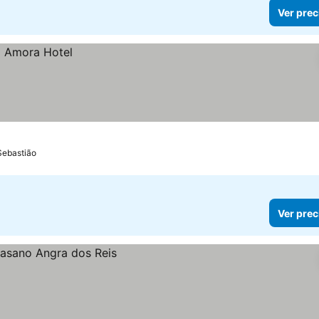
Ver prec
Sebastião
Ver prec