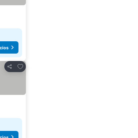
cios
Agregar a favoritos
Compartir
cios