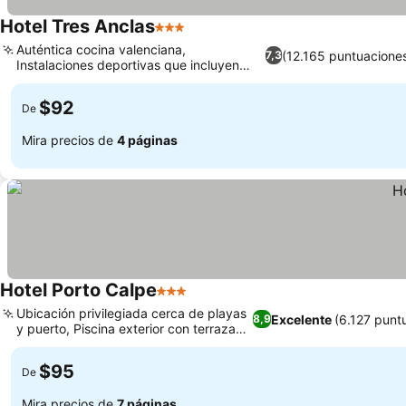
Hotel Tres Anclas
3 Estrellas
Auténtica cocina valenciana,
(12.165 puntuacione
7,3
Instalaciones deportivas que incluyen
tenis y pádel.
$92
De
Mira precios de
4 páginas
Hotel Porto Calpe
3 Estrellas
Ubicación privilegiada cerca de playas
Excelente
(6.127 punt
8,9
y puerto, Piscina exterior con terraza
solárium
$95
De
Mira precios de
7 páginas