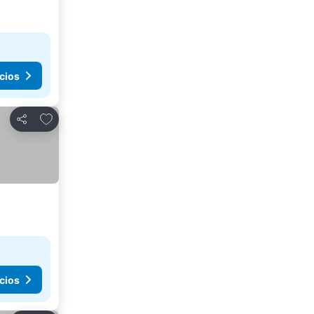
cios
Agregar a favoritos
Compartir
cios