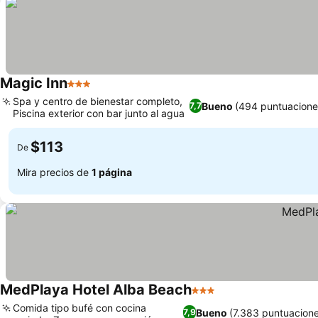
Magic Inn
3 Estrellas
Spa y centro de bienestar completo,
Bueno
(494 puntuacione
7,7
Piscina exterior con bar junto al agua
$113
De
Mira precios de
1 página
MedPlaya Hotel Alba Beach
3 Estrellas
Comida tipo bufé con cocina
Bueno
(7.383 puntuacione
7,9