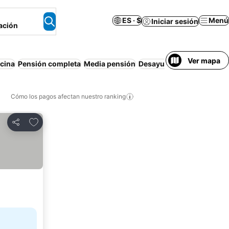
ES · $
Menú
Iniciar sesión
ación
Ver mapa
scina
Pensión completa
Media pensión
Desayuno gratis
Resort
Cómo los pagos afectan nuestro ranking
Agregar a favoritos
Compartir