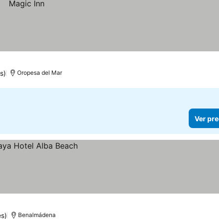
s)
Oropesa del Mar
Ver pre
s)
Benalmádena