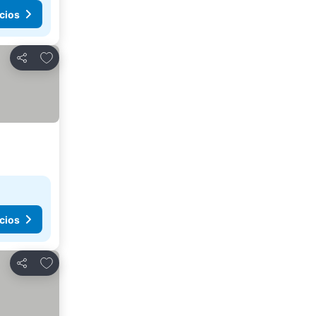
cios
Agregar a favoritos
Compartir
cios
Agregar a favoritos
Compartir