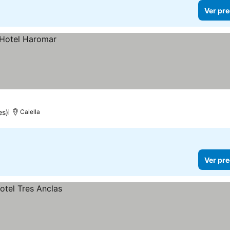
Ver pre
es)
Calella
Ver pre