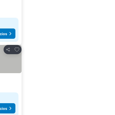
cios
Agregar a favoritos
Compartir
cios