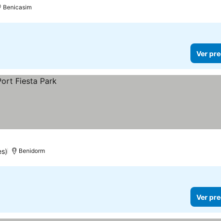
Benicasim
Ver pre
es)
Benidorm
Ver pre