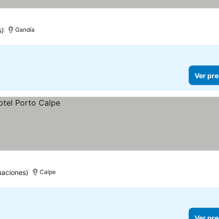
s)
Gandía
Ver pre
uaciones)
Calpe
Ver pre