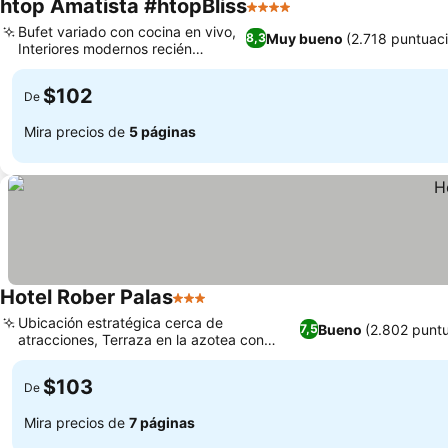
htop Amatista #htopBliss
4 Estrellas
Bufet variado con cocina en vivo,
Muy bueno
(2.718 puntuac
8,3
Interiores modernos recién
renovados
$102
De
Mira precios de
5 páginas
Hotel Rober Palas
3 Estrellas
Ubicación estratégica cerca de
Bueno
(2.802 punt
7,5
atracciones, Terraza en la azotea con
vistas espectaculares
$103
De
Mira precios de
7 páginas