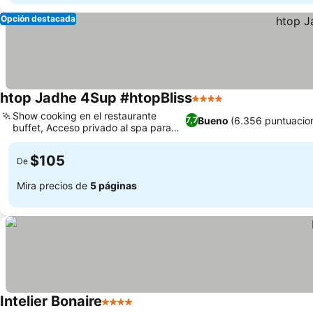
Opción destacada
htop Jadhe 4Sup #htopBliss
4 Estrellas
Show cooking en el restaurante
Bueno
(6.356 puntuacio
7,7
buffet, Acceso privado al spa para
relajarte
$105
De
Mira precios de
5 páginas
Intelier Bonaire
4 Estrellas