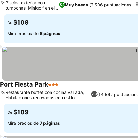
Piscina exterior con
Muy bueno
(2.506 puntuaciones)
8,1
tumbonas, Minigolf en el
hotel
$109
De
Mira precios de
6 páginas
Port Fiesta Park
3 Estrellas
Restaurante buffet con cocina variada,
(14.567 puntuacion
7,3
Habitaciones renovadas con estilo
moderno
$109
De
Mira precios de
7 páginas