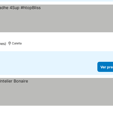
nes)
Calella
Ver pre