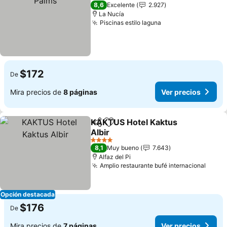
5 Estrellas
8,6
Excelente
2.927
La Nucía
Piscinas estilo laguna
Ver precios
$172
De
Mira precios de
8 páginas
Ver precios
KAKTUS Hotel Kaktus
Compartir
Agregar a favoritos
Albir
Ver precios
4 Estrellas
8,1
Muy bueno
7.643
Alfaz del Pi
Amplio restaurante bufé internacional
Ver p
Opción destacada
$176
De
Mira precios de
7 páginas
Ver precios