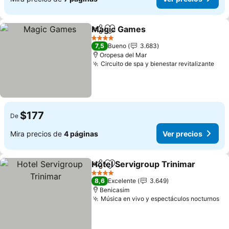
Magic Games
Compartir
Agregar a favoritos
Ver precios
4 Estrellas
7,5
Bueno
3.683
Oropesa del Mar
Circuito de spa y bienestar revitalizante
Ver
$177
De
Mira precios de
4 páginas
Ver precios
Hotel Servigroup Trinimar
Compartir
Agregar a favoritos
4 Estrellas
8,6
Excelente
3.649
Benicasim
Música en vivo y espectáculos nocturnos
Ve