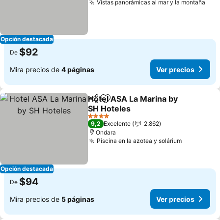
Vistas panorámicas al mar y la montaña
Ver
Opción destacada
$92
De
Mira precios de
4 páginas
Ver precios
Hotel ASA La Marina by
Compartir
Agregar a favoritos
SH Hoteles
Ver precios
4 Estrellas
9,2
Excelente
2.862
Ondara
Piscina en la azotea y solárium
Ver precio
Opción destacada
$94
De
Mira precios de
5 páginas
Ver precios