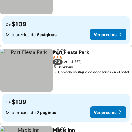
$109
De
Mira precios de
6 páginas
Ver precios
Port Fiesta Park
Compartir
Agregar a favoritos
Ver precio
3 Estrellas
7,3
14.567
Benidorm
Cómoda boutique de accesorios en el hotel
V
$109
De
Mira precios de
7 páginas
Ver precios
Magic Inn