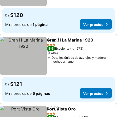
$120
De
Mira precios de
1 página
Ver precios
Gran H La Marina 1920
Compartir
Agregar a favoritos
Ver
3 Estrellas
8,6
Excelente
673
Altea
Detalles únicos de azulejos y madera
hechos a mano
$121
De
Mira precios de
5 páginas
Ver precios
Port Vista Oro
Compartir
Agregar a favoritos
Ver precios
3 Estrellas