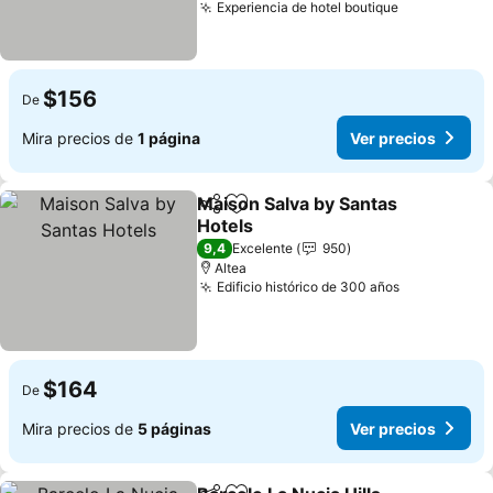
Experiencia de hotel boutique
Ver precios
$156
De
Mira precios de
1 página
Ver precios
Maison Salva by Santas
Compartir
Agregar a favoritos
Hotels
Ver precios
9,4
Excelente
950
Altea
Edificio histórico de 300 años
Ver precio
$164
De
Mira precios de
5 páginas
Ver precios