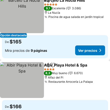
Barcelo La Nucia Hills
Compartir
Agregar a favoritos
Ver 
5 Estrellas
9,1
Excelente
3.086
La Nucía
Piscina de agua salada en jardín tropical
Ver
Opción destacada
$165
De
Mira precios de
9 páginas
Ver precios
Albir Playa Hotel & Spa
Compartir
Agregar a favoritos
Ver
4 Estrellas
8,2
Muy bueno
6.670
Alfaz del Pi
Restaurante Arrocería La Palapa
Ver preci
$166
De