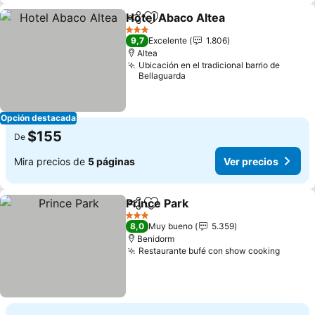
Hotel Abaco Altea
Compartir
Agregar a favoritos
Ver prec
3 Estrellas
9,7
Excelente
1.806
Altea
Ubicación en el tradicional barrio de
Bellaguarda
Opción destacada
$155
De
Mira precios de
5 páginas
Ver precios
Prince Park
Compartir
Agregar a favoritos
Ver precios
3 Estrellas
8,0
Muy bueno
5.359
Benidorm
Restaurante bufé con show cooking
Ver pr