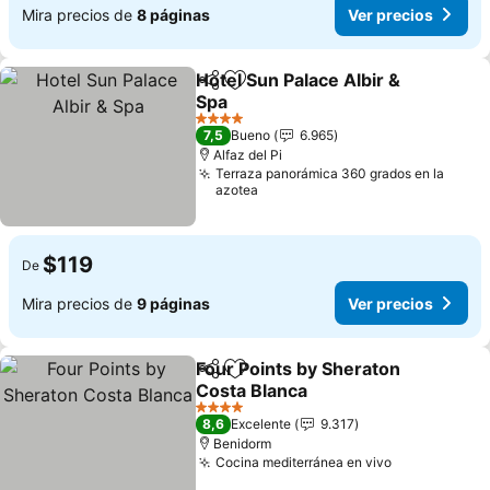
Mira precios de
8 páginas
Ver precios
Hotel Sun Palace Albir &
Compartir
Agregar a favoritos
Spa
Ver precios
4 Estrellas
7,5
Bueno
6.965
Alfaz del Pi
Terraza panorámica 360 grados en la
azotea
$119
De
Mira precios de
9 páginas
Ver precios
Four Points by Sheraton
Compartir
Agregar a favoritos
Costa Blanca
Ver precios
4 Estrellas
8,6
Excelente
9.317
Benidorm
Cocina mediterránea en vivo
Ver precios