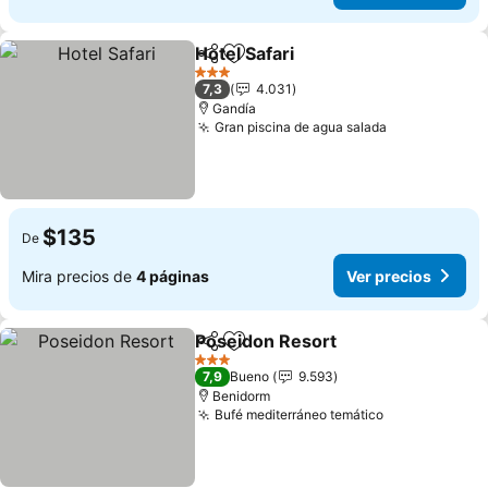
Hotel Safari
Compartir
Agregar a favoritos
Ver precios
3 Estrellas
7,3
4.031
Gandía
Gran piscina de agua salada
Ver precios
$135
De
Mira precios de
4 páginas
Ver precios
Poseidon Resort
Compartir
Agregar a favoritos
Ver preci
3 Estrellas
7,9
Bueno
9.593
Benidorm
Bufé mediterráneo temático
Ver precios