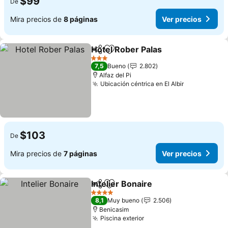
$99
De
Mira precios de
8 páginas
Ver precios
Hotel Rober Palas
Compartir
Agregar a favoritos
Ver prec
3 Estrellas
7,5
Bueno
2.802
Alfaz del Pi
Ubicación céntrica en El Albir
Ver precios
$103
De
Mira precios de
7 páginas
Ver precios
Intelier Bonaire
Compartir
Agregar a favoritos
Ver precio
4 Estrellas
8,1
Muy bueno
2.506
Benicasim
Piscina exterior
Ver precios