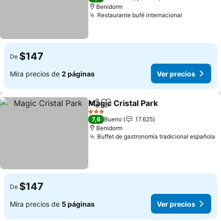
Benidorm
Restaurante bufé internacional
Ver precio
$147
De
Mira precios de
2 páginas
Ver precios
Magic Cristal Park
Compartir
Agregar a favoritos
Ver prec
3 Estrellas
7,6
Bueno
17.625
Benidorm
Buffet de gastronomía tradicional española
V
$147
De
Mira precios de
5 páginas
Ver precios