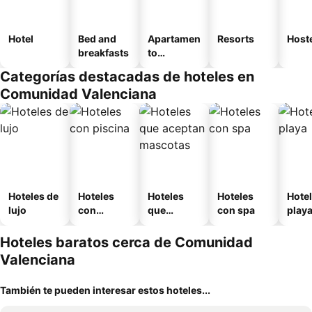
Hotel
Bed and
Apartamen
Resorts
Host
breakfasts
to
amueblad
Categorías destacadas de hoteles en
o
Comunidad Valenciana
Hoteles de
Hoteles
Hoteles
Hoteles
Hotel
lujo
con
que
con spa
play
piscina
aceptan
mascotas
Hoteles baratos cerca de Comunidad
Valenciana
También te pueden interesar estos hoteles...