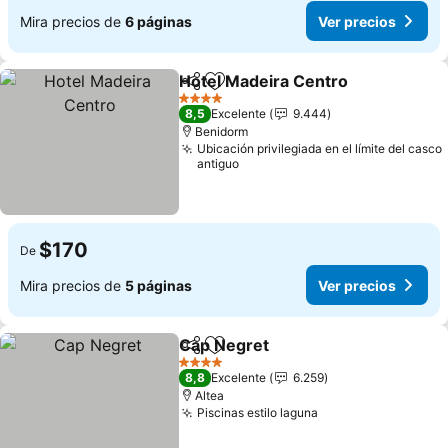
Mira precios de
6 páginas
Ver precios
Hotel Madeira Centro
Compartir
Agregar a favoritos
Ver 
4 Estrellas
8,5
Excelente
9.444
Benidorm
Ubicación privilegiada en el límite del casco
antiguo
$170
De
Mira precios de
5 páginas
Ver precios
Cap Negret
Compartir
Agregar a favoritos
Ver precios
4 Estrellas
8,8
Excelente
6.259
Altea
Piscinas estilo laguna
Ver precios