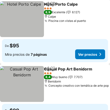
Hotel Porto Calpe
Compartir
Agregar a favoritos
Ver prec
3 Estrellas
8,9
Excelente
6.127
Calpe
Piscina con vistas al puerto
Ver precios
$95
De
Mira precios de
7 páginas
Ver precios
Casual Pop Art Benidorm
Compartir
Agregar a favoritos
V
3 Estrellas
8,4
Muy bueno
7.707
Benidorm
Concepto creativo con temática de arte pop