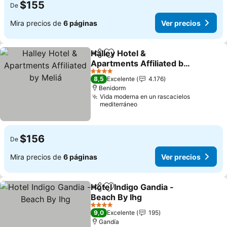
$155
De
Mira precios de
6 páginas
Ver precios
Halley Hotel &
Compartir
Agregar a favoritos
Apartments Affiliated by
Meliá
Ver precios
4 Estrellas
8,5
Excelente
4.176
Benidorm
Vida moderna en un rascacielos
mediterráneo
$156
De
Mira precios de
6 páginas
Ver precios
Hotel Indigo Gandia -
Compartir
Agregar a favoritos
Beach By Ihg
Ver precios
4 Estrellas
9,0
Excelente
195
Gandía