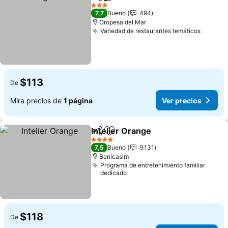
Compartir
Agregar a favoritos
Ver precios
3 Estrellas
7,7
Bueno
494
Oropesa del Mar
Variedad de restaurantes temáticos
Ver pre
$113
De
Mira precios de
1 página
Ver precios
Intelier Orange
Compartir
Agregar a favoritos
Ver precios
4 Estrellas
7,5
Bueno
9.131
Benicasim
Programa de entretenimiento familiar
dedicado
$118
De