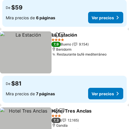
$59
De
Mira precios de
6 páginas
Ver precios
La Estación
Compartir
Agregar a favoritos
Ver precios
4 Estrellas
7,9
Bueno
9.154
Benidorm
Restaurante bufé mediterráneo
Ver precio
$81
De
Mira precios de
7 páginas
Ver precios
Hotel Tres Anclas
Compartir
Agregar a favoritos
Ver prec
3 Estrellas
7,3
12.165
Gandía