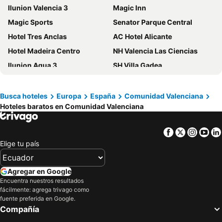
Ilunion Valencia 3
Magic Inn
Magic Sports
Senator Parque Central
Hotel Tres Anclas
AC Hotel Alicante
Hotel Madeira Centro
NH Valencia Las Ciencias
Ilunion Aqua 3
SH Villa Gadea
Gran Hotel Bali
Melia Alicante
Hotel Servigroup Koral Beach
Hotel Areca
Busca hoteles
Europa
España
Comunidad Valenciana
Hoteles baratos en Comunidad Valenciana
Novotel Valencia Lavant
Magic Games
Ilunion Aqua 4
SOLYMAR Gran Hotel
Facebook
Twitter
Insta
Yo
Hotel Albahia
Hotel Los Robles
Elige tu país
Hotel Bristol Benidorm
Sercotel Sorolla Palace
Holiday Inn Express Ciudad de las Ciencias
iStay by NH Ciudad de Valencia Hotel
Agregar en Google
Port Denia
Hotel Poseidon Playa
Encuentra nuestros resultados
fácilmente: agrega trivago como
Resa Patacona
Hotel Cimbel
fuente preferida en Google.
Compañía
Hotel Villa San Juan
Daniya Alicante