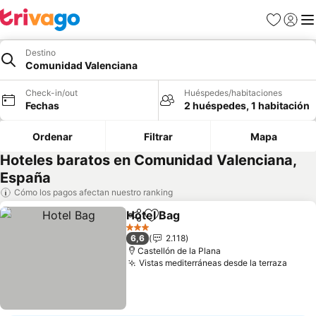
Favoritos
Iniciar 
Me
Destino
Comunidad Valenciana
Check-in/out
Huéspedes/habitaciones
Fechas
2 huéspedes, 1 habitación
Ordenar
Filtrar
Mapa
Hoteles baratos en Comunidad Valenciana,
España
Cómo los pagos afectan nuestro ranking
Hotel Bag
Compartir
Agregar a favoritos
Ver precios
3 Estrellas
6,6
2.118
Castellón de la Plana
Vistas mediterráneas desde la terraza
Ver p