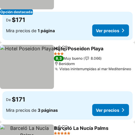
Opción destacada
$171
De
Mira precios de
1 página
Ver precios
Hotel Poseidon Playa
Compartir
Agregar a favoritos
Ver p
3 Estrellas
8,3
Muy bueno
8.066
Benidorm
Vistas ininterrumpidas al mar Mediterráneo
V
$171
De
Mira precios de
3 páginas
Ver precios
Barceló La Nucía Palms
Compartir
Agregar a favoritos
Ver